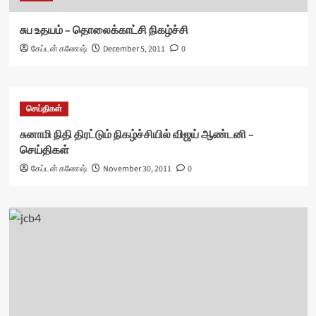
சுப உதயம் – தொலைக்காட்சி நிகழ்ச்சி
கேப்டன் கணேஷ்
December 5, 2011
0
செய்திகள்
சுனாமி நிதி திரட்டும் நிகழ்ச்சியில் விஜய் ஆண்டனி –
செய்திகள்
கேப்டன் கணேஷ்
November 30, 2011
0