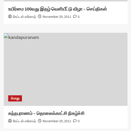
உயிர்மை 100வது இதழ் வெளியீட்டு விழா – செய்திகள்
கேப்டன் கணேஷ்
November 29, 2011
0
பொது
கந்தபுராணம் – தொலைக்காட்சி நிகழ்ச்சி
கேப்டன் கணேஷ்
November 29, 2011
0