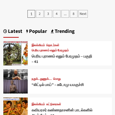
Posts
2
3
4
8
Next
1
…
pagination
Latest
Popular
Trending
இலக்கியம்
தொடர்கள்
பெரிய புராணம் எனும் பேரமுதம்
பெரிய புராணம் எனும் பேரமுதம் – பகுதி
– 41
நறுக்..துணுக்...
பொது
“லிட்டில் பாய்” – சுடோமு யமகுச்சி
இலக்கியம்
கட்டுரைகள்
கவியரசர் கண்ணதாசனின் பாடல்களில்