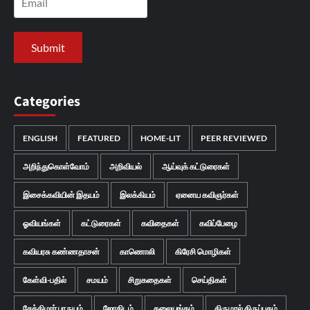
Categories
ENGLISH
FEATURED
HOME-LIT
PEER REVIEWED
அறிந்துகொள்வோம்
அறிவியல்
ஆய்வுக் கட்டுரைகள்
இசைக்கவியின் இதயம்
இலக்கியம்
ஏனைய கவிஞர்கள்
ஓவியங்கள்
கட்டுரைகள்
கவிதைகள்
கவிப்பேழை
கவியரசு கண்ணதாசன்
காணொலி
கிரேசி மொழிகள்
கேள்வி-பதில்
சமயம்
சிறுகதைகள்
செய்திகள்
சேக்கிழார் பா நயம்
ஜோதிடம்
தலையங்கம்
திருமால் திருப்புகழ்