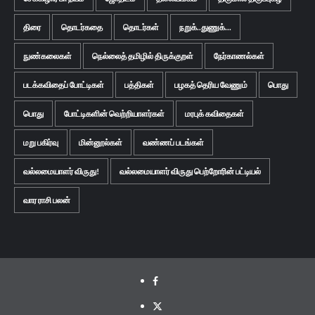
திரை
தொடர்கதை
தொடர்கள்
நறுக்..துணுக்...
நுண்கலைகள்
நெல்லைத் தமிழில் திருக்குறள்
நேர்காணல்கள்
படக்கவிதைப் போட்டிகள்
பத்திகள்
பழகத் தெரிய வேணும்
பொது
பொது
போட்டிகளின் வெற்றியாளர்கள்
மரபுக் கவிதைகள்
மறு பகிர்வு
மின்னூல்கள்
வண்ணப் படங்கள்
வல்லமையாளர் விருது!
வல்லமையாளர் விருது பெற்றோரின் பட்டியல்
வார ராசி பலன்
Facebook
Twitter