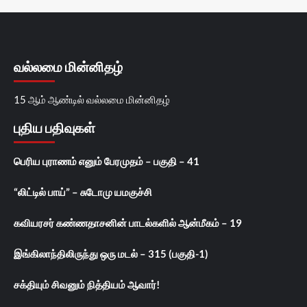
வல்லமை மின்னிதழ்
15 ஆம் ஆண்டில் வல்லமை மின்னிதழ்
புதிய பதிவுகள்
பெரிய புராணம் எனும் பேரமுதம் – பகுதி – 41
“லிட்டில் பாய்” – சுடோமு யமகுச்சி
கவியரசர் கண்ணதாசனின் பாடல்களில் ஆன்மீகம் – 19
இங்கிலாந்திலிருந்து ஒரு மடல் – 315 (பகுதி-1)
சக்தியும் சிவனும் நித்தியம் ஆவார்!