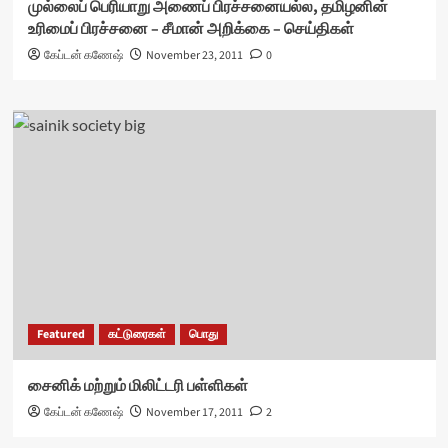
முல்லைப் பெரியாறு அணைப் பிரச்சனையல்ல, தமிழனின்
உரிமைப் பிரச்சனை – சீமான் அறிக்கை – செய்திகள்
கேப்டன் கணேஷ்
November 23, 2011
0
Featured
கட்டுரைகள்
பொது
சைனிக் மற்றும் மிலிட்டரி பள்ளிகள்
கேப்டன் கணேஷ்
November 17, 2011
2