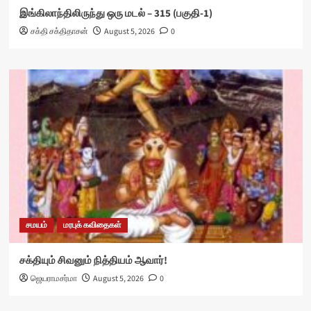
இங்கிலாந்திலிருந்து ஒரு மடல் – 315 (பகுதி-1)
சக்தி சக்திதாசன்
August 5, 2026
0
சமயம்
மரபுக் கவிதைகள்
சக்தியும் சிவனும் நித்தியம் ஆவார்!
ஜெயராமசர்மா
August 5, 2026
0