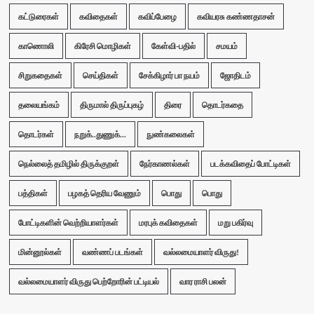
கட்டுரைகள்
கவிதைகள்
கவிப்பேழை
கவியரசு கண்ணதாசன்
காணொலி
கிரேசி மொழிகள்
கேள்வி-பதில்
சமயம்
சிறுகதைகள்
செய்திகள்
சேக்கிழார் பா நயம்
ஜோதிடம்
தலையங்கம்
திருமால் திருப்புகழ்
திரை
தொடர்கதை
தொடர்கள்
நறுக்..துணுக்...
நுண்கலைகள்
நெல்லைத் தமிழில் திருக்குறள்
நேர்காணல்கள்
படக்கவிதைப் போட்டிகள்
பத்திகள்
பழகத் தெரிய வேணும்
பொது
பொது
போட்டிகளின் வெற்றியாளர்கள்
மரபுக் கவிதைகள்
மறு பகிர்வு
மின்னூல்கள்
வண்ணப் படங்கள்
வல்லமையாளர் விருது!
வல்லமையாளர் விருது பெற்றோரின் பட்டியல்
வார ராசி பலன்