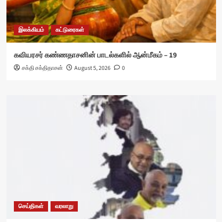
இலக்கியம்
கட்டுரைகள்
கவியரசர் கண்ணதாசனின் பாடல்களில் ஆன்மீகம் – 19
சக்தி சக்திதாசன்
August 5, 2026
0
செய்திகள்
வரலாறு