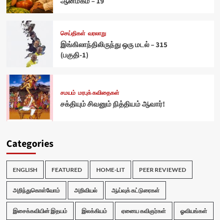
ஆன்மீகம் – 19
செய்திகள்
வரலாறு
இங்கிலாந்திலிருந்து ஒரு மடல் – 315
(பகுதி-1)
சமயம்
மரபுக் கவிதைகள்
சக்தியும் சிவனும் நித்தியம் ஆவார்!
Categories
ENGLISH
FEATURED
HOME-LIT
PEER REVIEWED
அறிந்துகொள்வோம்
அறிவியல்
ஆய்வுக் கட்டுரைகள்
இசைக்கவியின் இதயம்
இலக்கியம்
ஏனைய கவிஞர்கள்
ஓவியங்கள்