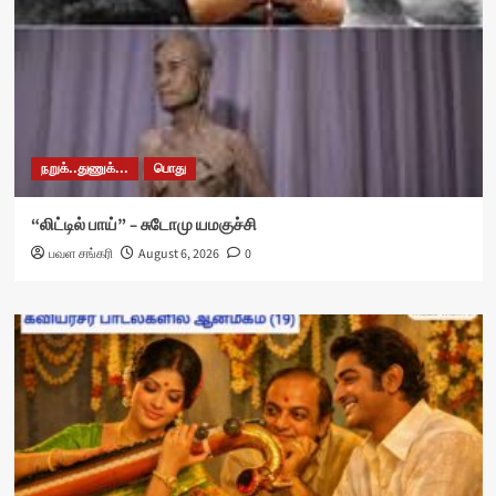
நறுக்..துணுக்...
பொது
“லிட்டில் பாய்” – சுடோமு யமகுச்சி
பவள சங்கரி
August 6, 2026
0