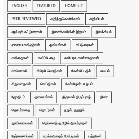
ENGLISH
FEATURED
HOME-LIT
PEER REVIEWED
அறிந்துகொள்வோம்
அறிவியல்
ஆய்வுக் கட்டுரைகள்
இசைக்கவியின் இதயம்
இலக்கியம்
ஏனைய கவிஞர்கள்
ஓவியங்கள்
கட்டுரைகள்
கவிதைகள்
கவிப்பேழை
கவியரசு கண்ணதாசன்
காணொலி
கிரேசி மொழிகள்
கேள்வி-பதில்
சமயம்
சிறுகதைகள்
செய்திகள்
சேக்கிழார் பா நயம்
ஜோதிடம்
தலையங்கம்
திருமால் திருப்புகழ்
திரை
தொடர்கதை
தொடர்கள்
நறுக்..துணுக்...
நுண்கலைகள்
நெல்லைத் தமிழில் திருக்குறள்
நேர்காணல்கள்
படக்கவிதைப் போட்டிகள்
பத்திகள்