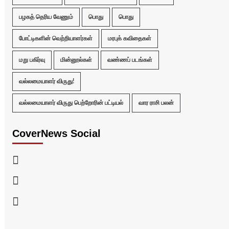
பழகத் தெரிய வேணும்
பொது
பொது
போட்டிகளின் வெற்றியாளர்கள்
மரபுக் கவிதைகள்
மறு பகிர்வு
மின்னூல்கள்
வண்ணப் படங்கள்
வல்லமையாளர் விருது!
வல்லமையாளர் விருது பெற்றோரின் பட்டியல்
வார ராசி பலன்
CoverNews Social
Facebook
Twitter
Youtube