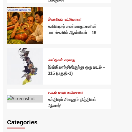
இலக்கியம்
கட்டுரைகள்
கவியரசர் கண்ணதாசனின்
பாடல்களில் ஆன்மீகம் – 19
செய்திகள்
வரலாறு
இங்கிலாந்திலிருந்து ஒரு மடல் –
315 (பகுதி-1)
சமயம்
மரபுக் கவிதைகள்
சக்தியும் சிவனும் நித்தியம்
ஆவார்!
Categories