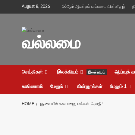
Skip
August 8, 2026
16ஆம் ஆண்டில் வல்லமை மின்னிதழ்
ந
to
content
வல்லமை
செய்திகள்
இலக்கியம்
ஆய்வுக் க
இலக்கியம்
காணொலி
மேலும்
மின்னூல்கள்
மேலும் 1
HOME
புதுவையில் கனமழை; மக்கள் அவதி!