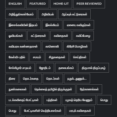
ENGLISH
FEATURED
HOME-LIT
PEER REVIEWED
அறிந்துகொள்வோம்
அறிவியல்
ஆய்வுக் கட்டுரைகள்
இசைக்கவியின் இதயம்
இலக்கியம்
ஏனைய கவிஞர்கள்
ஓவியங்கள்
கட்டுரைகள்
கவிதைகள்
கவிப்பேழை
கவியரசு கண்ணதாசன்
காணொலி
கிரேசி மொழிகள்
கேள்வி-பதில்
சமயம்
சிறுகதைகள்
செய்திகள்
சேக்கிழார் பா நயம்
ஜோதிடம்
தலையங்கம்
திருமால் திருப்புகழ்
திரை
தொடர்கதை
தொடர்கள்
நறுக்..துணுக்...
நுண்கலைகள்
நெல்லைத் தமிழில் திருக்குறள்
நேர்காணல்கள்
படக்கவிதைப் போட்டிகள்
பத்திகள்
பழகத் தெரிய வேணும்
பொது
பொது
போட்டிகளின் வெற்றியாளர்கள்
மரபுக் கவிதைகள்