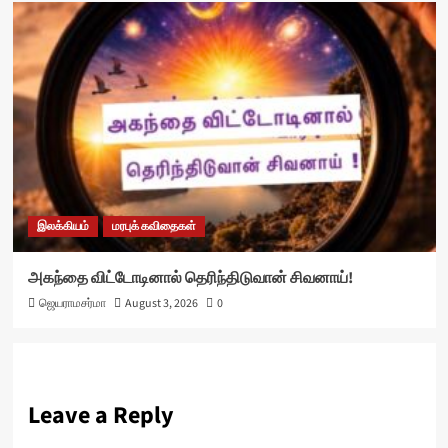
இலக்கியம்
மரபுக் கவிதைகள்
அகந்தை விட்டோடினால் தெரிந்திடுவான் சிவனாய்!
ஜெயராமசர்மா
August 3, 2026
0
Leave a Reply