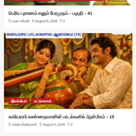
பெரிய புராணம் எனும் பேரமுதம் – பகுதி – 41
பவள சங்கரி
August 6, 2026
0
இலக்கியம்
கட்டுரைகள்
கவியரசர் கண்ணதாசனின் பாடல்களில் ஆன்மீகம் – 19
சக்தி சக்திதாசன்
August 5, 2026
0