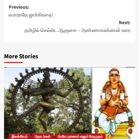
Post
Previous:
ஏமாறாதே ஜாக்கிரதை!
navigation
Next:
தமிழில் செல்லிட ஆளுகை – அண்ணாகண்ணன் உரை
More Stories
இலக்கியம்
தொடர்கள்
பெரிய புராணம் எனும் பேரமுதம்