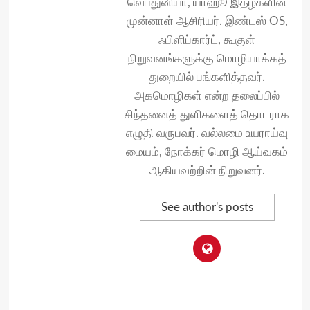
வெப்துனியா, யாஹூ இதழ்களின்
முன்னாள் ஆசிரியர். இண்டஸ் OS,
ஃபிளிப்கார்ட், கூகுள்
நிறுவனங்களுக்கு மொழியாக்கத்
துறையில் பங்களித்தவர்.
அகமொழிகள் என்ற தலைப்பில்
சிந்தனைத் துளிகளைத் தொடராக
எழுதி வருபவர். வல்லமை உயராய்வு
மையம், நோக்கர் மொழி ஆய்வகம்
ஆகியவற்றின் நிறுவனர்.
See author's posts