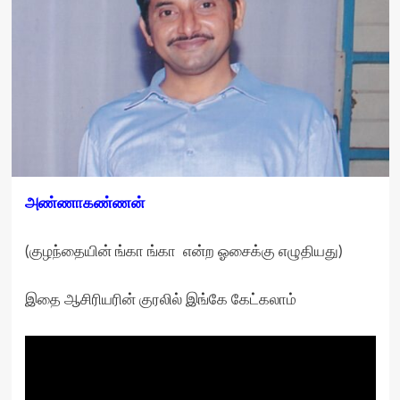
அண்ணாகண்ணன்
(குழந்தையின் ங்கா ங்கா என்ற ஓசைக்கு எழுதியது)
இதை ஆசிரியரின் குரலில் இங்கே கேட்கலாம்