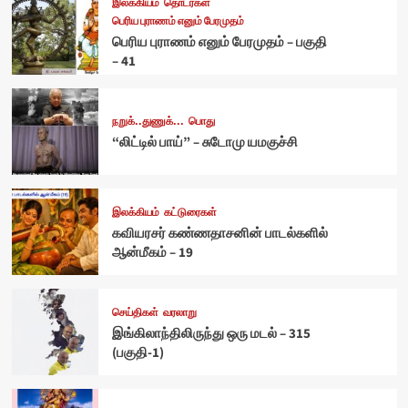
இலக்கியம்
தொடர்கள்
பெரிய புராணம் எனும் பேரமுதம்
பெரிய புராணம் எனும் பேரமுதம் – பகுதி
– 41
நறுக்..துணுக்...
பொது
“லிட்டில் பாய்” – சுடோமு யமகுச்சி
இலக்கியம்
கட்டுரைகள்
கவியரசர் கண்ணதாசனின் பாடல்களில்
ஆன்மீகம் – 19
செய்திகள்
வரலாறு
இங்கிலாந்திலிருந்து ஒரு மடல் – 315
(பகுதி-1)