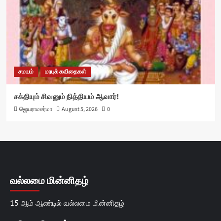
சமயம்
மரபுக் கவிதைகள்
சக்தியும் சிவனும் நித்தியம் ஆவார்!
ஜெயராமசர்மா
August 5, 2026
0
வல்லமை மின்னிதழ்
15 ஆம் ஆண்டில் வல்லமை மின்னிதழ்