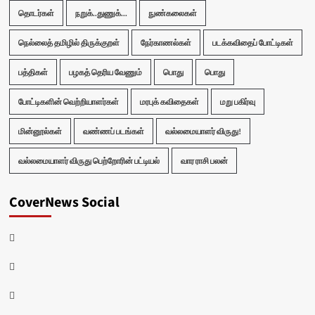
தொடர்கள்
நறுக்..துணுக்...
நுண்கலைகள்
நெல்லைத் தமிழில் திருக்குறள்
நேர்காணல்கள்
படக்கவிதைப் போட்டிகள்
பத்திகள்
பழகத் தெரிய வேணும்
பொது
பொது
போட்டிகளின் வெற்றியாளர்கள்
மரபுக் கவிதைகள்
மறு பகிர்வு
மின்னூல்கள்
வண்ணப் படங்கள்
வல்லமையாளர் விருது!
வல்லமையாளர் விருது பெற்றோரின் பட்டியல்
வார ராசி பலன்
CoverNews Social
Facebook
Twitter
Youtube