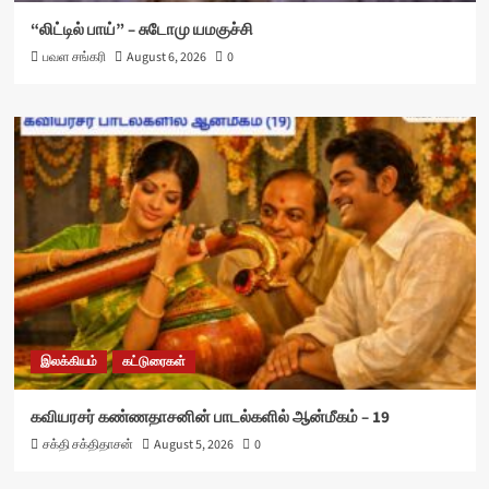
“லிட்டில் பாய்” – சுடோமு யமகுச்சி
பவள சங்கரி
August 6, 2026
0
இலக்கியம்
கட்டுரைகள்
கவியரசர் கண்ணதாசனின் பாடல்களில் ஆன்மீகம் – 19
சக்தி சக்திதாசன்
August 5, 2026
0