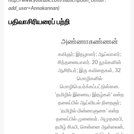
http://www.youtube.com/subscription_center?
add_user=Annakannan
)
பதிவாசிரியரைப் பற்றி
அண்ணாகண்ணன்
கவிஞர்; இதழாளர்; ஆய்வாளர்;
சிந்தனையாளர். 20 நூல்களின்
ஆசிரியர்; இரு கவிதைகள், 32
மொழிகளில்
மொழிபெயர்க்கப்பட்டுள்ளன.
‘தமிழில் இணைய இதழ்கள்’ என்ற
தலைப்பில் ஆய்வியல் நிறைஞர்;
‘தமிழில் மின்னாளுகை’ என்ற
தலைப்பில் முனைவர். அமுதசுரபி,
தமிழ் சிஃபி, சென்னை ஆன்லைன்,