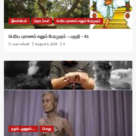
இலக்கியம்
தொடர்கள்
பெரிய புராணம் எனும் பேரமுதம்
பெரிய புராணம் எனும் பேரமுதம் – பகுதி – 41
பவள சங்கரி
August 6, 2026
0
நறுக்..துணுக்...
பொது