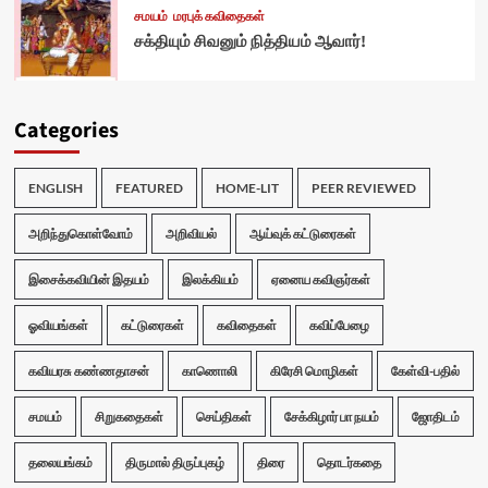
சமயம்
மரபுக் கவிதைகள்
சக்தியும் சிவனும் நித்தியம் ஆவார்!
Categories
ENGLISH
FEATURED
HOME-LIT
PEER REVIEWED
அறிந்துகொள்வோம்
அறிவியல்
ஆய்வுக் கட்டுரைகள்
இசைக்கவியின் இதயம்
இலக்கியம்
ஏனைய கவிஞர்கள்
ஓவியங்கள்
கட்டுரைகள்
கவிதைகள்
கவிப்பேழை
கவியரசு கண்ணதாசன்
காணொலி
கிரேசி மொழிகள்
கேள்வி-பதில்
சமயம்
சிறுகதைகள்
செய்திகள்
சேக்கிழார் பா நயம்
ஜோதிடம்
தலையங்கம்
திருமால் திருப்புகழ்
திரை
தொடர்கதை