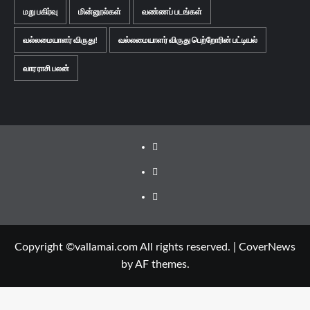
மறு பகிர்வு
மின்னூல்கள்
வண்ணப் படங்கள்
வல்லமையாளர் விருது!
வல்லமையாளர் விருது பெற்றோரின் பட்டியல்
வார ராசி பலன்
Facebook
Twitter
Youtube
Copyright ©vallamai.com All rights reserved.
|
CoverNews
by AF themes.