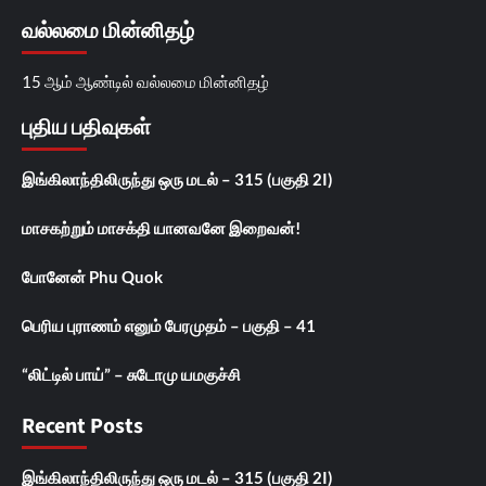
வல்லமை மின்னிதழ்
15 ஆம் ஆண்டில் வல்லமை மின்னிதழ்
புதிய பதிவுகள்
இங்கிலாந்திலிருந்து ஒரு மடல் – 315 (பகுதி 2I)
மாசகற்றும் மாசக்தி யானவனே இறைவன்!
போனேன் Phu Quok
பெரிய புராணம் எனும் பேரமுதம் – பகுதி – 41
“லிட்டில் பாய்” – சுடோமு யமகுச்சி
Recent Posts
இங்கிலாந்திலிருந்து ஒரு மடல் – 315 (பகுதி 2I)