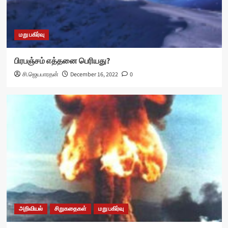
மறு பகிர்வு
பிரபஞ்சம் எத்தனை பெரியது?
சி.ஜெயபாரதன்
December 16, 2022
0
அறிவியல்
சிறுகதைகள்
மறு பகிர்வு