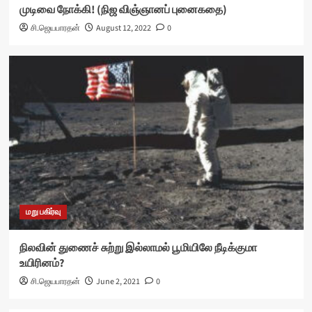
முடிவை நோக்கி! (நிஜ விஞ்ஞானப் புனைகதை)
சி.ஜெயபாரதன்
August 12, 2022
0
மறு பகிர்வு
நிலவின் துணைச் சுற்று இல்லாமல் பூமியிலே நீடிக்குமா
உயிரினம்?
சி.ஜெயபாரதன்
June 2, 2021
0