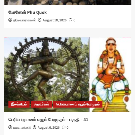
போனேன் Phu Quok
நிர்மலா ராகவன்
August 10, 2026
0
இலக்கியம்
தொடர்கள்
பெரிய புராணம் எனும் பேரமுதம்
பெரிய புராணம் எனும் பேரமுதம் – பகுதி – 41
பவள சங்கரி
August 6, 2026
0