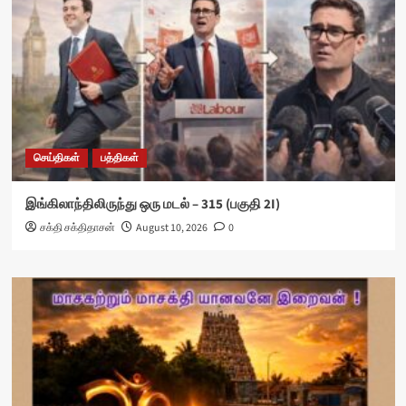
செய்திகள்
பத்திகள்
இங்கிலாந்திலிருந்து ஒரு மடல் – 315 (பகுதி 2I)
சக்தி சக்திதாசன்
August 10, 2026
0