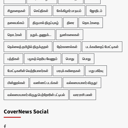
சிறுகதைகள்
செய்திகள்
சேக்கிழார் பா நயம்
ஜோதிடம்
தலையங்கம்
திருமால் திருப்புகழ்
திரை
தொடர்கதை
தொடர்கள்
நறுக்..துணுக்...
நுண்கலைகள்
நெல்லைத் தமிழில் திருக்குறள்
நேர்காணல்கள்
படக்கவிதைப் போட்டிகள்
பத்திகள்
பழகத் தெரிய வேணும்
பொது
பொது
போட்டிகளின் வெற்றியாளர்கள்
மரபுக் கவிதைகள்
மறு பகிர்வு
மின்னூல்கள்
வண்ணப் படங்கள்
வல்லமையாளர் விருது!
வல்லமையாளர் விருது பெற்றோரின் பட்டியல்
வார ராசி பலன்
CoverNews Social
Facebook