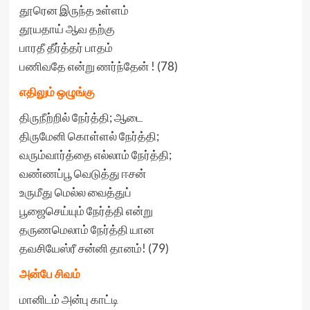
தூரென இருந்த உள்ளம்
தூயதாய் ஆவ தற்கு
பாரதீ தீர்த்தர் பாதம்
பணிவதே என்று ணர்ந்தேன் ! (78)
எதிலும் ஒழுங்கு
திருநீற்றில் நேர்த்தி; ஆடை
திருமேனி கொள்ளல் நேர்த்தி;
வரும்வார்த்தை எல்லாம் நேர்த்தி;
வண்ணப்பூ வெடுத்து ஈசன்
உருமீது மெல்ல வைத்துப்
பூஜைசெய்யும் நேர்த்தி என்று
தருணமெலாம் நேர்த்தி யான
தவசியேஸ்ரீ சன்னி தானம்! (79)
அன்பே சிவம்
மானிடம் அன்பு காட்டி