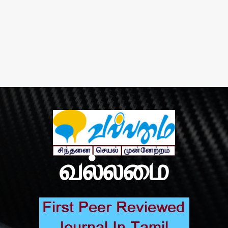
வல்லமை