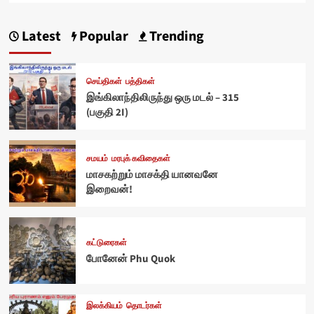
Latest
Popular
Trending
செய்திகள்
பத்திகள்
இங்கிலாந்திலிருந்து ஒரு மடல் – 315
(பகுதி 2I)
சமயம்
மரபுக் கவிதைகள்
மாசகற்றும் மாசக்தி யானவனே
இறைவன்!
கட்டுரைகள்
போனேன் Phu Quok
இலக்கியம்
தொடர்கள்