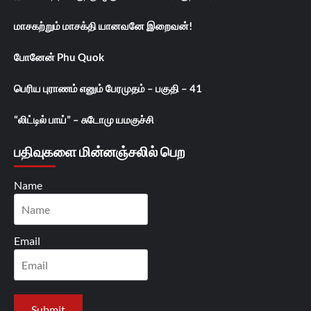
மாசகற்றும் மாசக்தி யானவனே இறைவன்!
போனேன் Phu Quok
பெரிய புராணம் எனும் பேரமுதம் – பகுதி – 41
“லிட்டில் பாய்” – சுடோமு யமகுச்சி
பதிவுகளை மின்னஞ்சலில் பெற
Name
Email