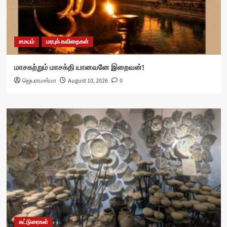
சமயம்
மரபுக் கவிதைகள்
மாசகற்றும் மாசக்தி யானவனே இறைவன்!
ஜெயராமசர்மா
August 10, 2026
0
கட்டுரைகள்