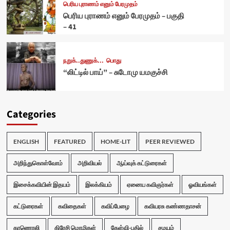
பெரிய புராணம் எனும் பேரமுதம்
பெரிய புராணம் எனும் பேரமுதம் – பகுதி
– 41
நறுக்..துணுக்...
பொது
“லிட்டில் பாய்” – சுடோமு யமகுச்சி
Categories
ENGLISH
FEATURED
HOME-LIT
PEER REVIEWED
அறிந்துகொள்வோம்
அறிவியல்
ஆய்வுக் கட்டுரைகள்
இசைக்கவியின் இதயம்
இலக்கியம்
ஏனைய கவிஞர்கள்
ஓவியங்கள்
கட்டுரைகள்
கவிதைகள்
கவிப்பேழை
கவியரசு கண்ணதாசன்
காணொலி
கிரேசி மொழிகள்
கேள்வி-பதில்
சமயம்