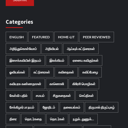
Categories
ENGLISH
FEATURED
HOME-LIT
PEER REVIEWED
அறிந்துகொள்வோம்
அறிவியல்
ஆய்வுக் கட்டுரைகள்
இசைக்கவியின் இதயம்
இலக்கியம்
ஏனைய கவிஞர்கள்
ஓவியங்கள்
கட்டுரைகள்
கவிதைகள்
கவிப்பேழை
கவியரசு கண்ணதாசன்
காணொலி
கிரேசி மொழிகள்
கேள்வி-பதில்
சமயம்
சிறுகதைகள்
செய்திகள்
சேக்கிழார் பா நயம்
ஜோதிடம்
தலையங்கம்
திருமால் திருப்புகழ்
திரை
தொடர்கதை
தொடர்கள்
நறுக்..துணுக்...