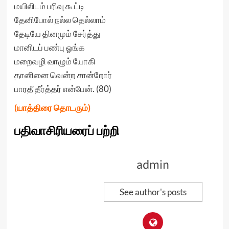
மயிலிடம் பரிவு கூட்டி
தேனிபோல் நல்ல தெல்லாம்
தேடியே தினமும் சேர்த்து
மானிடப் பண்பு ஓங்க
மறைவழி வாழும் யோகி
தானினை வென்ற சான்றோர்
பாரதீ தீர்த்தர் என்பேன். (80)
(யாத்திரை தொடரும்)
பதிவாசிரியரைப் பற்றி
admin
See author's posts