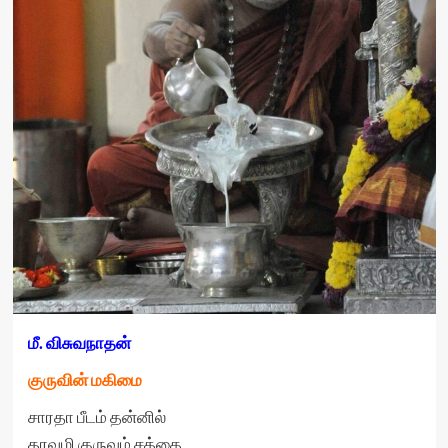
மீ. விசுவநாதன்
குருவின் மகிமை
சாரதா பீடம் தன்னில்
தரவழி குருவம் சத்தை