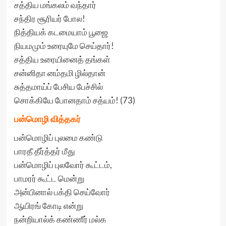
சத்திய மங்கலம் வந்தார்
சந்திர சூரியர் போல!
நித்தியக் கடமையாம் பூஜை
நியமமும் உரையுமே செய்தார்!
சத்திய உரையினைத் தங்கள்
சன்னிதா னம்தமி ழில்தான்
சுத்தமாய்ப் பேசிய பேச்சில்
சொக்கியே போனதாம் சத்யம்! (73)
பன்மொழி வித்தகர்
பன்மொழிப் புலமை கண்டு
பாரதீ தீர்த்தர் மீது
பன்மொழிப் புலவோர் கூட்டம்,
பாமரர் கூட்ட மென்று
அன்பினால் பக்தி செய்வோர்
ஆயிரங் கோடி என்று
நன்றியால்க் கண்ணீர் மல்க