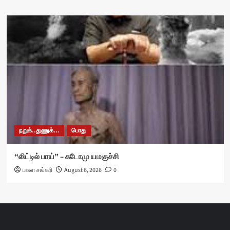
நறுக்..துணுக்...
பொது
“லிட்டில் பாய்” – சுடோமு யமகுச்சி
பவள சங்கரி
August 6, 2026
0