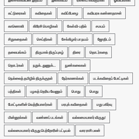
இசைக்கவியின் இதயம்
இலக்கியம்
ஏனைய கவிஞர்கள்
ஓவியங்கள்
கட்டுரைகள்
கவிதைகள்
கவிப்பேழை
கவியரசு கண்ணதாசன்
காணொலி
கிரேசி மொழிகள்
கேள்வி-பதில்
சமயம்
சிறுகதைகள்
செய்திகள்
சேக்கிழார் பா நயம்
ஜோதிடம்
தலையங்கம்
திருமால் திருப்புகழ்
திரை
தொடர்கதை
தொடர்கள்
நறுக்..துணுக்...
நுண்கலைகள்
நெல்லைத் தமிழில் திருக்குறள்
நேர்காணல்கள்
படக்கவிதைப் போட்டிகள்
பத்திகள்
பழகத் தெரிய வேணும்
பொது
பொது
போட்டிகளின் வெற்றியாளர்கள்
மரபுக் கவிதைகள்
மறு பகிர்வு
மின்னூல்கள்
வண்ணப் படங்கள்
வல்லமையாளர் விருது!
வல்லமையாளர் விருது பெற்றோரின் பட்டியல்
வார ராசி பலன்