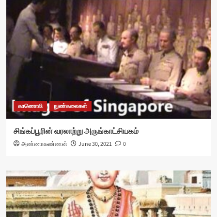
காணொலி
நுண்கலைகள்
சிங்கப்பூரின் வரலாற்று அருங்காட்சியகம்
அண்ணாகண்ணன்
June 30, 2021
0