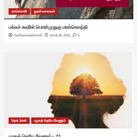
காணொலி
நுண்கலைகள்
பக்கச் சுவரில் பொன்முதுகு மரங்கொத்தி
அண்ணாகண்ணன்
June 28, 2021
0
தொடர்கள்
பழகத் தெரிய வேணும்
பழகத் தெரிய வேணும் – 72