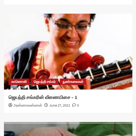
காணொலி
ஜெயந்தி சங்கர்
நுண்கலைகள்
ஜெயந்தி சங்கரின் வீணையிசை – 1
அண்ணாகண்ணன்
June 27, 2021
0