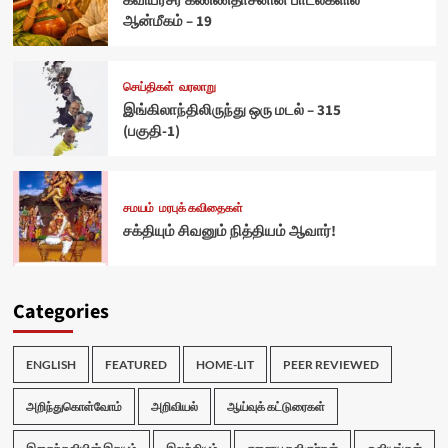
கவியரசர் கண்ணதாசனின் பாடல்களில்
ஆன்மீகம் – 19
செய்திகள்
வரலாறு
இங்கிலாந்திலிருந்து ஒரு மடல் – 315
(பகுதி-1)
சமயம்
மரபுக் கவிதைகள்
சக்தியும் சிவனும் நித்தியம் ஆவார்!
Categories
ENGLISH
FEATURED
HOME-LIT
PEER REVIEWED
அறிந்துகொள்வோம்
அறிவியல்
ஆய்வுக் கட்டுரைகள்