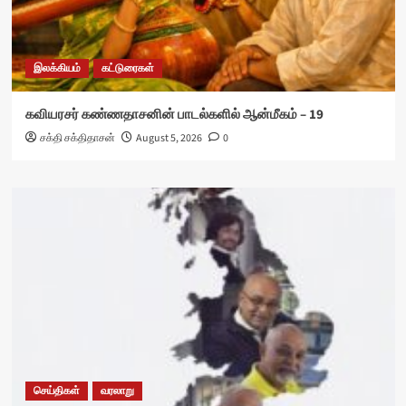
இலக்கியம்
கட்டுரைகள்
கவியரசர் கண்ணதாசனின் பாடல்களில் ஆன்மீகம் – 19
சக்தி சக்திதாசன்
August 5, 2026
0
செய்திகள்
வரலாறு