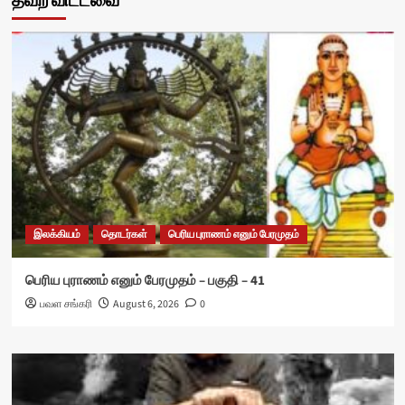
தவற விட்டவை
இலக்கியம்
தொடர்கள்
பெரிய புராணம் எனும் பேரமுதம்
பெரிய புராணம் எனும் பேரமுதம் – பகுதி – 41
பவள சங்கரி
August 6, 2026
0