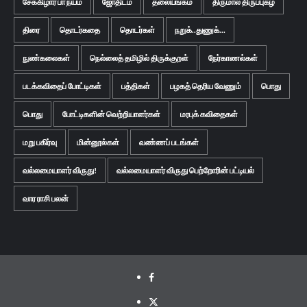
சேக்கிழார் பா நயம்
ஜோதிடம்
தலையங்கம்
திருமால் திருப்புகழ்
திரை
தொடர்கதை
தொடர்கள்
நறுக்..துணுக்...
நுண்கலைகள்
நெல்லைத் தமிழில் திருக்குறள்
நேர்காணல்கள்
படக்கவிதைப் போட்டிகள்
பத்திகள்
பழகத் தெரிய வேணும்
பொது
பொது
போட்டிகளின் வெற்றியாளர்கள்
மரபுக் கவிதைகள்
மறு பகிர்வு
மின்னூல்கள்
வண்ணப் படங்கள்
வல்லமையாளர் விருது!
வல்லமையாளர் விருது பெற்றோரின் பட்டியல்
வார ராசி பலன்
Facebook
Twitter