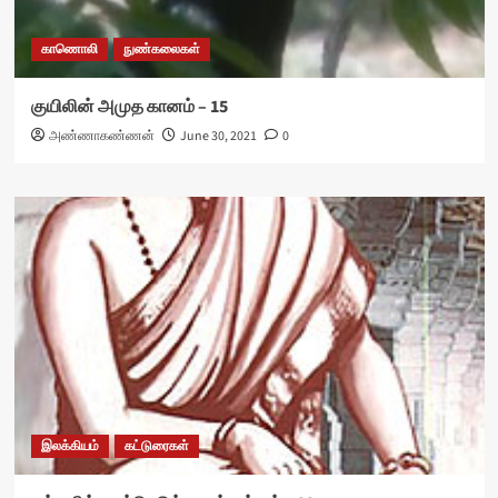
காணொலி
நுண்கலைகள்
குயிலின் அமுத கானம் – 15
அண்ணாகண்ணன்
June 30, 2021
0
இலக்கியம்
கட்டுரைகள்