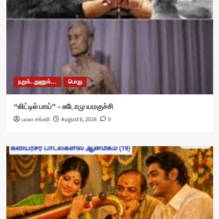
நறுக்..துணுக்...
பொது
“லிட்டில் பாய்” – சுடோமு யமகுச்சி
பவள சங்கரி
August 6, 2026
0