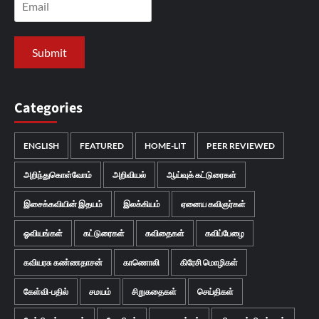
Categories
ENGLISH
FEATURED
HOME-LIT
PEER REVIEWED
அறிந்துகொள்வோம்
அறிவியல்
ஆய்வுக் கட்டுரைகள்
இசைக்கவியின் இதயம்
இலக்கியம்
ஏனைய கவிஞர்கள்
ஓவியங்கள்
கட்டுரைகள்
கவிதைகள்
கவிப்பேழை
கவியரசு கண்ணதாசன்
காணொலி
கிரேசி மொழிகள்
கேள்வி-பதில்
சமயம்
சிறுகதைகள்
செய்திகள்