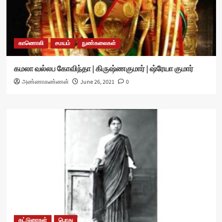
காணொலி
சமயம்
நுண்கலைகள்
கமலா வல்லப கோவிந்தா | கிருஷ்ணகுமார் | ஷ்ரேயா குமார்
அண்ணாகண்ணன்
June 26, 2021
0
கட்டுரைகள்
பொது