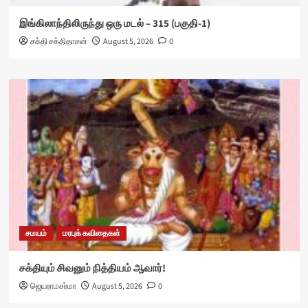
இங்கிலாந்திலிருந்து ஒரு மடல் – 315 (பகுதி-1)
சக்தி சக்திதாசன்
August 5, 2026
0
சமயம்
மரபுக் கவிதைகள்
சக்தியும் சிவனும் நித்தியம் ஆவார்!
ஜெயராமசர்மா
August 5, 2026
0