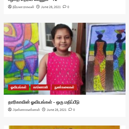
நிர்மலா ராகவன்
June 28, 2021
0
ஓவியங்கள்
காணொலி
நுண்கலைகள்
தாரிகாவின் ஓவியங்கள் – ஒரு மதிப்பீடு
அண்ணாகண்ணன்
June 28, 2021
0