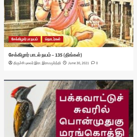
சேக்கிழார் பா நயம்
தொடர்கள்
சேக்கிழார் பாடல் நயம் – 135 (திங்கள்)
திருச்சி புலவர் இரா. இராமமூர்த்தி
June 30, 2021
0