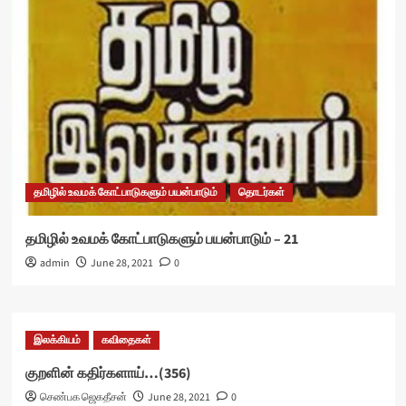
தமிழில் உவமக் கோட்பாடுகளும் பயன்பாடும்
தொடர்கள்
தமிழில் உவமக் கோட்பாடுகளும் பயன்பாடும் – 21
admin
June 28, 2021
0
இலக்கியம்
கவிதைகள்
குறளின் கதிர்களாய்…(356)
செண்பக ஜெகதீசன்
June 28, 2021
0