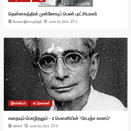
தென்னகத்தின் முன்னோடிப் பெண் புரட்சியாளர்
மேகலா இராமமூர்த்தி
June 25, 2021
0
இலக்கியம்
கட்டுரைகள்
கதையும் மொழிதலும் – 2 மெளனியின் ‘பிரபஞ்ச கானம்’
admin
June 25, 2021
0