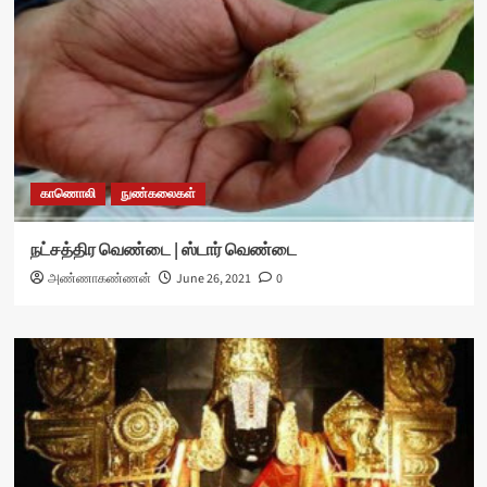
காணொலி
நுண்கலைகள்
நட்சத்திர வெண்டை | ஸ்டார் வெண்டை
அண்ணாகண்ணன்
June 26, 2021
0