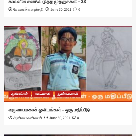
கம்பனில் கண்டெடுத்த முத்துக்கள் – 33
மேகலா இராமமூர்த்தி
June 30, 2021
0
ஓவியங்கள்
காணொலி
நுண்கலைகள்
வகுளாபரணன் ஓவியங்கள் – ஒரு மதிப்பீடு
அண்ணாகண்ணன்
June 30, 2021
0