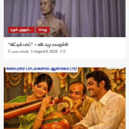
நறுக்..துணுக்...
பொது
“லிட்டில் பாய்” – சுடோமு யமகுச்சி
பவள சங்கரி
August 6, 2026
0