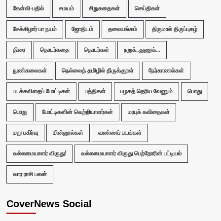
கேள்வி-பதில்
சமயம்
சிறுகதைகள்
செய்திகள்
சேக்கிழார் பா நயம்
ஜோதிடம்
தலையங்கம்
திருமால் திருப்புகழ்
திரை
தொடர்கதை
தொடர்கள்
நறுக்..துணுக்...
நுண்கலைகள்
நெல்லைத் தமிழில் திருக்குறள்
நேர்காணல்கள்
படக்கவிதைப் போட்டிகள்
பத்திகள்
பழகத் தெரிய வேணும்
பொது
பொது
போட்டிகளின் வெற்றியாளர்கள்
மரபுக் கவிதைகள்
மறு பகிர்வு
மின்னூல்கள்
வண்ணப் படங்கள்
வல்லமையாளர் விருது!
வல்லமையாளர் விருது பெற்றோரின் பட்டியல்
வார ராசி பலன்
CoverNews Social