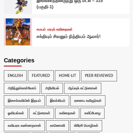
இங்கிலாந்திலிருந்து ஒரு மடல் – 315
(பகுதி-1)
சமயம்
மரபுக் கவிதைகள்
சக்தியும் சிவனும் நித்தியம் ஆவார்!
Categories
ENGLISH
FEATURED
HOME-LIT
PEER REVIEWED
அறிந்துகொள்வோம்
அறிவியல்
ஆய்வுக் கட்டுரைகள்
இசைக்கவியின் இதயம்
இலக்கியம்
ஏனைய கவிஞர்கள்
ஓவியங்கள்
கட்டுரைகள்
கவிதைகள்
கவிப்பேழை
கவியரசு கண்ணதாசன்
காணொலி
கிரேசி மொழிகள்