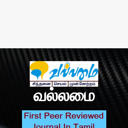
வல்லமை