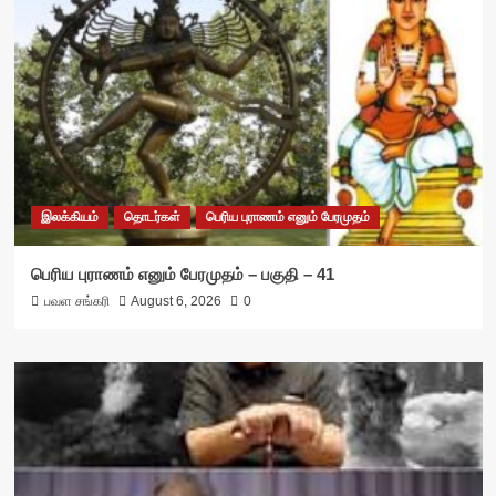
இலக்கியம்
தொடர்கள்
பெரிய புராணம் எனும் பேரமுதம்
பெரிய புராணம் எனும் பேரமுதம் – பகுதி – 41
பவள சங்கரி
August 6, 2026
0