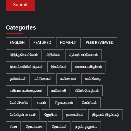
Categories
ENGLISH
FEATURED
HOME-LIT
PEER REVIEWED
அறிந்துகொள்வோம்
அறிவியல்
ஆய்வுக் கட்டுரைகள்
இசைக்கவியின் இதயம்
இலக்கியம்
ஏனைய கவிஞர்கள்
ஓவியங்கள்
கட்டுரைகள்
கவிதைகள்
கவிப்பேழை
கவியரசு கண்ணதாசன்
காணொலி
கிரேசி மொழிகள்
கேள்வி-பதில்
சமயம்
சிறுகதைகள்
செய்திகள்
சேக்கிழார் பா நயம்
ஜோதிடம்
தலையங்கம்
திருமால் திருப்புகழ்
திரை
தொடர்கதை
தொடர்கள்
நறுக்..துணுக்...