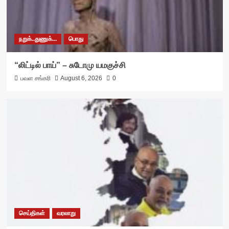
நறுக்..துணுக்...
பொது
“லிட்டில் பாய்” – சுடோமு யமகுச்சி
பவள சங்கரி
August 6, 2026
0
செய்திகள்
வரலாறு