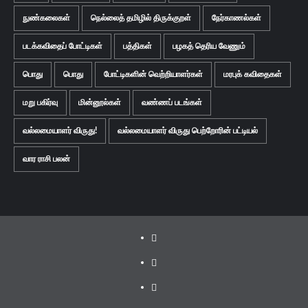
நுண்கலைகள்
நெல்லைத் தமிழில் திருக்குறள்
நேர்காணல்கள்
படக்கவிதைப் போட்டிகள்
பத்திகள்
பழகத் தெரிய வேணும்
பொது
பொது
போட்டிகளின் வெற்றியாளர்கள்
மரபுக் கவிதைகள்
மறு பகிர்வு
மின்னூல்கள்
வண்ணப் படங்கள்
வல்லமையாளர் விருது!
வல்லமையாளர் விருது பெற்றோரின் பட்டியல்
வார ராசி பலன்
Facebook
Twitter
Youtube