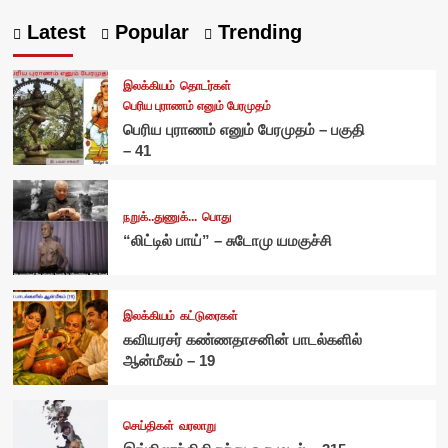
Latest
Popular
Trending
இலக்கியம்
தொடர்கள்
பெரிய புராணம் எனும் பேரமுதம்
பெரிய புராணம் எனும் பேரமுதம் – பகுதி
– 41
நறுக்..துணுக்...
பொது
“லிட்டில் பாய்” – சுடோமு யமகுச்சி
இலக்கியம்
கட்டுரைகள்
கவியரசர் கண்ணதாசனின் பாடல்களில்
ஆன்மீகம் – 19
செய்திகள்
வரலாறு