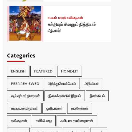
சமயம்
மரபுக் கவிதைகள்
சக்தியும் சிவனும் நித்தியம்
ஆவார்!
Categories
ENGLISH
FEATURED
HOME-LIT
PEER REVIEWED
அறிந்துகொள்வோம்
அறிவியல்
ஆய்வுக் கட்டுரைகள்
இசைக்கவியின் இதயம்
இலக்கியம்
ஏனைய கவிஞர்கள்
ஓவியங்கள்
கட்டுரைகள்
கவிதைகள்
கவிப்பேழை
கவியரசு கண்ணதாசன்