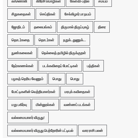
காணொலி
கிரேசி மொழிகள்
கேள்வி-பதில்
சமயம்
சிறுகதைகள்
செய்திகள்
சேக்கிழார் பா நயம்
ஜோதிடம்
தலையங்கம்
திருமால் திருப்புகழ்
திரை
தொடர்கதை
தொடர்கள்
நறுக்..துணுக்...
நுண்கலைகள்
நெல்லைத் தமிழில் திருக்குறள்
நேர்காணல்கள்
படக்கவிதைப் போட்டிகள்
பத்திகள்
பழகத் தெரிய வேணும்
பொது
பொது
போட்டிகளின் வெற்றியாளர்கள்
மரபுக் கவிதைகள்
மறு பகிர்வு
மின்னூல்கள்
வண்ணப் படங்கள்
வல்லமையாளர் விருது!
வல்லமையாளர் விருது பெற்றோரின் பட்டியல்
வார ராசி பலன்