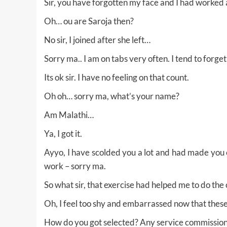
Sir, you have forgotten my face and I had worked a
Oh… ou are Saroja then?
No sir, I joined after she left…
Sorry ma.. I am on tabs very often. I tend to forge
Its ok sir. I have no feeling on that count.
Oh oh… sorry ma, what’s your name?
Am Malathi…
Ya, I got it.
Ayyo, I have scolded you a lot and had made you
work – sorry ma.
So what sir, that exercise had helped me to do the
Oh, I feel too shy and embarrassed now that these
How do you got selected? Any service commissio