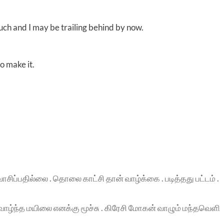
uch and I may be trailing behind by now.
do make it.
சிப்பதில்லை . தொலை காட்சி தான் வாழ்க்கை . படித்தது பட்டம் .
ி வாழ்ந்த மயிலை எனக்கு மூச்சு . கிரேசி மோகன் வாழும் மந்தவெளி