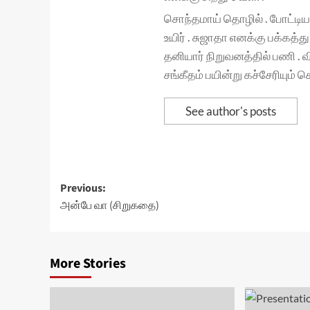
சொந்தமாய் தொழில் . போட்டியான
உயிர் . சுஜாதா எனக்கு பக்கத்
தனியார் நிறுவனத்தில் பணி . வ
சங்கீதம் பயின்று கச்சேரியும் ச
See author's posts
Post
Previous:
அன்பே வா (சிறுகதை)
navigation
More Stories