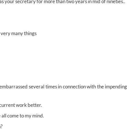
s your secretary for more than two years in mid of nineties..
t very many things
 embarrassed several times in connection with the impending
 current work better.
 all come to my mind.
n?