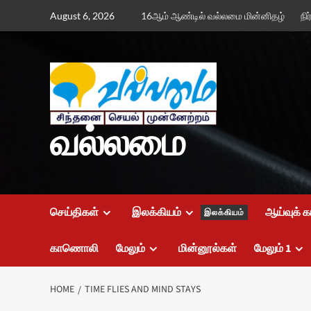
Skip
August 6, 2026
16ஆம் ஆண்டில் வல்லமை மின்னிதழ்
நி
to
content
வல்லமை
செய்திகள்
இலக்கியம்
ஆய்வுக் க
இலக்கியம்
காணொலி
மேலும்
மின்னூல்கள்
மேலும் 1
HOME
TIME FLIES AND MIND STAYS