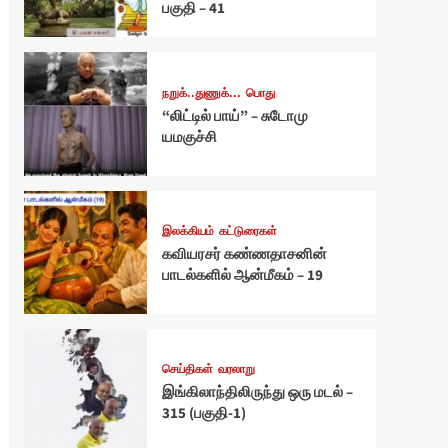
பகுதி – 41
நறுக்..துணுக்...
பொது
“லிட்டில் பாய்” – சுடோமு
யமகுச்சி
இலக்கியம்
கட்டுரைகள்
கவியரசர் கண்ணதாசனின்
பாடல்களில் ஆன்மீகம் – 19
செய்திகள்
வரலாறு
இங்கிலாந்திலிருந்து ஒரு மடல் –
315 (பகுதி-1)