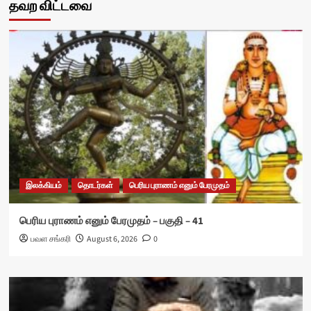
தவற விட்டவை
இலக்கியம்
தொடர்கள்
பெரிய புராணம் எனும் பேரமுதம்
பெரிய புராணம் எனும் பேரமுதம் – பகுதி – 41
பவள சங்கரி
August 6, 2026
0