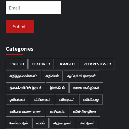
Categories
ENGLISH
FEATURED
HOME-LIT
PEER REVIEWED
அறிந்துகொள்வோம்
அறிவியல்
ஆய்வுக் கட்டுரைகள்
இசைக்கவியின் இதயம்
இலக்கியம்
ஏனைய கவிஞர்கள்
ஓவியங்கள்
கட்டுரைகள்
கவிதைகள்
கவிப்பேழை
கவியரசு கண்ணதாசன்
காணொலி
கிரேசி மொழிகள்
கேள்வி-பதில்
சமயம்
சிறுகதைகள்
செய்திகள்