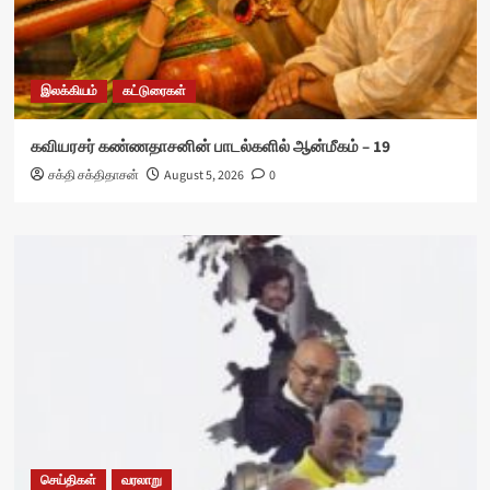
இலக்கியம்
கட்டுரைகள்
கவியரசர் கண்ணதாசனின் பாடல்களில் ஆன்மீகம் – 19
சக்தி சக்திதாசன்
August 5, 2026
0
செய்திகள்
வரலாறு