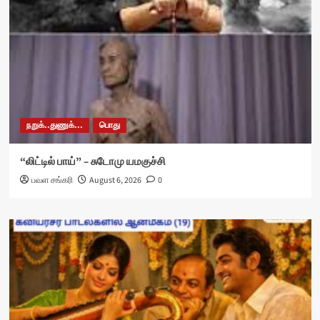
நறுக்..துணுக்...
பொது
“லிட்டில் பாய்” – சுடோமு யமகுச்சி
பவள சங்கரி
August 6, 2026
0