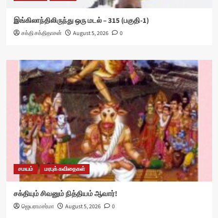
இங்கிலாந்திலிருந்து ஒரு மடல் – 315 (பகுதி-1)
சக்தி சக்திதாசன்
August 5, 2026
0
சமயம்
மரபுக் கவிதைகள்
சக்தியும் சிவனும் நித்தியம் ஆவார்!
ஜெயராமசர்மா
August 5, 2026
0