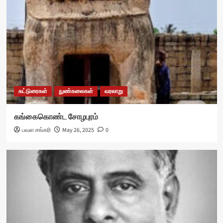
கட்டுரைகள்
நுண்கலைகள்
வரலாறு
கங்கைகொண்ட சோழபுரம்
பவள சங்கரி
May 26, 2025
0