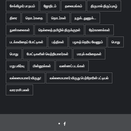
சேக்கிழார் பா நயம்
ஜோதிடம்
தலையங்கம்
திருமால் திருப்புகழ்
திரை
தொடர்கதை
தொடர்கள்
நறுக்..துணுக்...
நுண்கலைகள்
நெல்லைத் தமிழில் திருக்குறள்
நேர்காணல்கள்
படக்கவிதைப் போட்டிகள்
பத்திகள்
பழகத் தெரிய வேணும்
பொது
பொது
போட்டிகளின் வெற்றியாளர்கள்
மரபுக் கவிதைகள்
மறு பகிர்வு
மின்னூல்கள்
வண்ணப் படங்கள்
வல்லமையாளர் விருது!
வல்லமையாளர் விருது பெற்றோரின் பட்டியல்
வார ராசி பலன்
Facebook