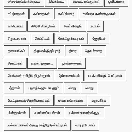
இசைக்கவியின் இதயம்
இலக்கியம்
ஏனைய கவிஞர்கள்
ஓவியங்கள்
கட்டுரைகள்
கவிதைகள்
கவிப்பேழை
கவியரசு கண்ணதாசன்
காணொலி
கிரேசி மொழிகள்
கேள்வி-பதில்
சமயம்
சிறுகதைகள்
செய்திகள்
சேக்கிழார் பா நயம்
ஜோதிடம்
தலையங்கம்
திருமால் திருப்புகழ்
திரை
தொடர்கதை
தொடர்கள்
நறுக்..துணுக்...
நுண்கலைகள்
நெல்லைத் தமிழில் திருக்குறள்
நேர்காணல்கள்
படக்கவிதைப் போட்டிகள்
பத்திகள்
பழகத் தெரிய வேணும்
பொது
பொது
போட்டிகளின் வெற்றியாளர்கள்
மரபுக் கவிதைகள்
மறு பகிர்வு
மின்னூல்கள்
வண்ணப் படங்கள்
வல்லமையாளர் விருது!
வல்லமையாளர் விருது பெற்றோரின் பட்டியல்
வார ராசி பலன்