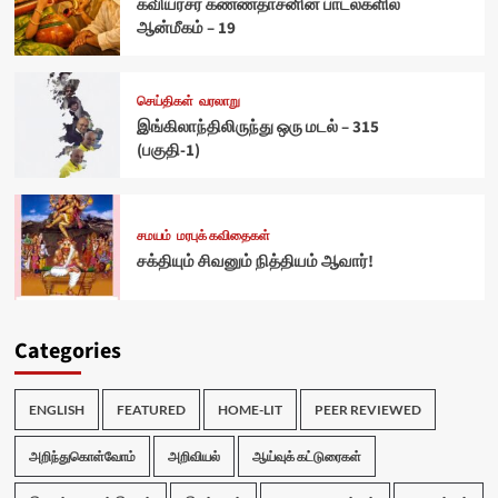
கவியரசர் கண்ணதாசனின் பாடல்களில்
ஆன்மீகம் – 19
செய்திகள்
வரலாறு
இங்கிலாந்திலிருந்து ஒரு மடல் – 315
(பகுதி-1)
சமயம்
மரபுக் கவிதைகள்
சக்தியும் சிவனும் நித்தியம் ஆவார்!
Categories
ENGLISH
FEATURED
HOME-LIT
PEER REVIEWED
அறிந்துகொள்வோம்
அறிவியல்
ஆய்வுக் கட்டுரைகள்