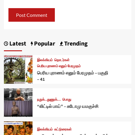
Latest
Popular
Trending
இலக்கியம்
தொடர்கள்
பெரிய புராணம் எனும் பேரமுதம்
பெரிய புராணம் எனும் பேரமுதம் – பகுதி
– 41
நறுக்..துணுக்...
பொது
“லிட்டில் பாய்” – சுடோமு யமகுச்சி
இலக்கியம்
கட்டுரைகள்