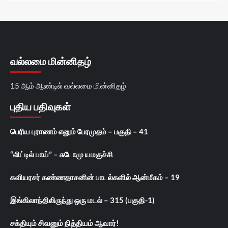
வல்லமை மின்னிதழ்
15 ஆம் ஆண்டில் வல்லமை மின்னிதழ்
புதிய பதிவுகள்
பெரிய புராணம் எனும் பேரமுதம் – பகுதி – 41
“லிட்டில் பாய்” – சுடோமு யமகுச்சி
கவியரசர் கண்ணதாசனின் பாடல்களில் ஆன்மீகம் – 19
இங்கிலாந்திலிருந்து ஒரு மடல் – 315 (பகுதி-1)
சக்தியும் சிவனும் நித்தியம் ஆவார்!