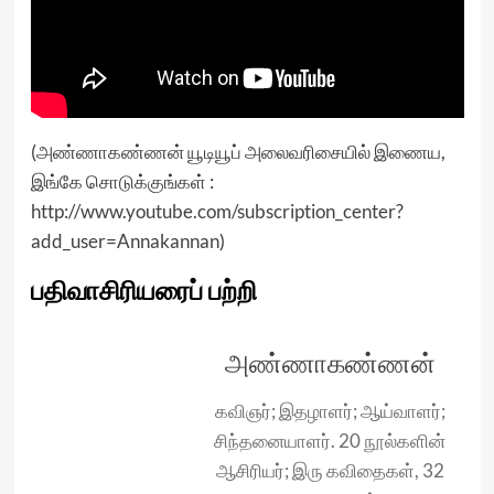
(அண்ணாகண்ணன் யூடியூப் அலைவரிசையில் இணைய,
இங்கே சொடுக்குங்கள் :
http://www.youtube.com/subscription_center?
add_user=Annakannan
)
பதிவாசிரியரைப் பற்றி
அண்ணாகண்ணன்
கவிஞர்; இதழாளர்; ஆய்வாளர்;
சிந்தனையாளர். 20 நூல்களின்
ஆசிரியர்; இரு கவிதைகள், 32