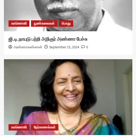
காணொலி
நுண்கலைகள்
பொது
ஜி.டி.நாயுடு பற்றி அறிஞர் அண்ணா பேச்சு
அண்ணாகண்ணன்
September 15, 2024
0
காணொலி
நேர்காணல்கள்