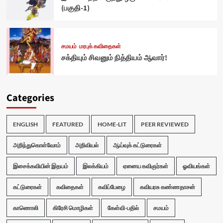
(பகுதி-1)
சமயம்
மரபுக் கவிதைகள்
சக்தியும் சிவனும் நித்தியம் ஆவார்!
Categories
ENGLISH
FEATURED
HOME-LIT
PEER REVIEWED
அறிந்துகொள்வோம்
அறிவியல்
ஆய்வுக் கட்டுரைகள்
இசைக்கவியின் இதயம்
இலக்கியம்
ஏனைய கவிஞர்கள்
ஓவியங்கள்
கட்டுரைகள்
கவிதைகள்
கவிப்பேழை
கவியரசு கண்ணதாசன்
காணொலி
கிரேசி மொழிகள்
கேள்வி-பதில்
சமயம்