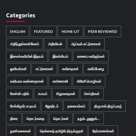
Categories
ENGLISH
FEATURED
HOME-LIT
PEER REVIEWED
அறிந்துகொள்வோம்
அறிவியல்
ஆய்வுக் கட்டுரைகள்
இசைக்கவியின் இதயம்
இலக்கியம்
ஏனைய கவிஞர்கள்
ஓவியங்கள்
கட்டுரைகள்
கவிதைகள்
கவிப்பேழை
கவியரசு கண்ணதாசன்
காணொலி
கிரேசி மொழிகள்
கேள்வி-பதில்
சமயம்
சிறுகதைகள்
செய்திகள்
சேக்கிழார் பா நயம்
ஜோதிடம்
தலையங்கம்
திருமால் திருப்புகழ்
திரை
தொடர்கதை
தொடர்கள்
நறுக்..துணுக்...
நுண்கலைகள்
நெல்லைத் தமிழில் திருக்குறள்
நேர்காணல்கள்