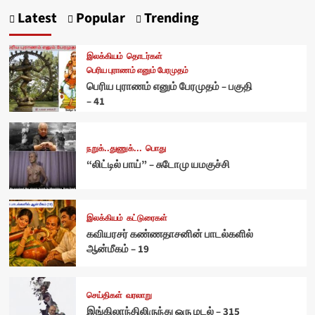
Latest
Popular
Trending
இலக்கியம்
தொடர்கள்
பெரிய புராணம் எனும் பேரமுதம்
பெரிய புராணம் எனும் பேரமுதம் – பகுதி
– 41
நறுக்..துணுக்...
பொது
“லிட்டில் பாய்” – சுடோமு யமகுச்சி
இலக்கியம்
கட்டுரைகள்
கவியரசர் கண்ணதாசனின் பாடல்களில்
ஆன்மீகம் – 19
செய்திகள்
வரலாறு
இங்கிலாந்திலிருந்து ஒரு மடல் – 315