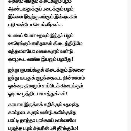
அகிலம் எங்கும் கிடைக்கும் பழம்
ஆண்டவனுக்குப் படைக்கும் பழம்
இல்லை இதற்கு எங்கும் இவ்வுலகில்
ஈடு உண்டோ சொல்வீர்கள்…
உடலைப் பேண உதவும் இந்தப் பழம்
ஊரெங்கும் எளிதாகக் கிடைத்திடுமே
எத்தனையோ வகைகளும் உண்டு
ஏழைகூட வாங்க இயலும் பழமிது!
ஐந்து ரூபாய்க்குக் கிடைக்கும் இதனை
ஐந்து வயதுக் குழந்தைகூட தின்னலாம்
ஒன்றை தினமும் சாப்பிடக் கிடைக்கும்
ஓடி உழைத்திட பல சத்துக்கள்!
காயாக இருக்கக் கறிக்கும் உதவுதே
கால்நடைகளும் உண்டு களிக்குதே
பாட்டி தாத்தா பாங்காய் உண்ணவே
பழுத்த பழம் அவரின் பசி தீர்க்குமே!