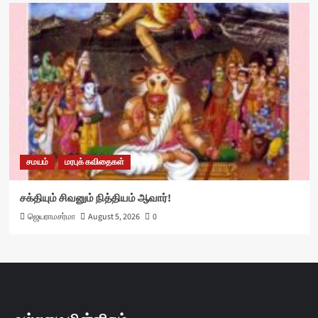
சமயம்
மரபுக் கவிதைகள்
சக்தியும் சிவனும் நித்தியம் ஆவார்!
ஜெயராமசர்மா
August 5, 2026
0