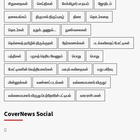
சிறுகதைகள்
செய்திகள்
சேக்கிழார் பா நயம்
ஜோதிடம்
தலையங்கம்
திருமால் திருப்புகழ்
திரை
தொடர்கதை
தொடர்கள்
நறுக்..துணுக்...
நுண்கலைகள்
நெல்லைத் தமிழில் திருக்குறள்
நேர்காணல்கள்
படக்கவிதைப் போட்டிகள்
பத்திகள்
பழகத் தெரிய வேணும்
பொது
பொது
போட்டிகளின் வெற்றியாளர்கள்
மரபுக் கவிதைகள்
மறு பகிர்வு
மின்னூல்கள்
வண்ணப் படங்கள்
வல்லமையாளர் விருது!
வல்லமையாளர் விருது பெற்றோரின் பட்டியல்
வார ராசி பலன்
CoverNews Social
Facebook