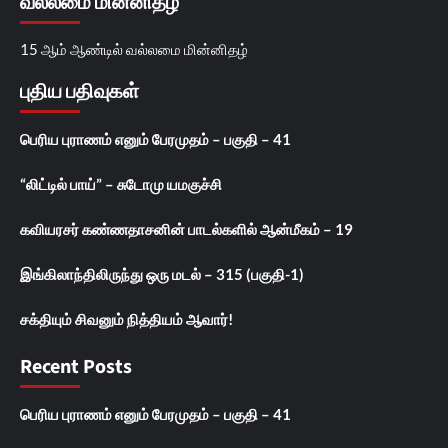
வல்லமை மின்னிதழ்
15 ஆம் ஆண்டில் வல்லமை மின்னிதழ்
புதிய பதிவுகள்
பெரிய புராணம் எனும் பேரமுதம் – பகுதி – 41
“லிட்டில் பாய்” – சுடோமு யமகுச்சி
கவியரசர் கண்ணதாசனின் பாடல்களில் ஆன்மீகம் – 19
இங்கிலாந்திலிருந்து ஒரு மடல் – 315 (பகுதி-1)
சக்தியும் சிவனும் நித்தியம் ஆவார்!
Recent Posts
பெரிய புராணம் எனும் பேரமுதம் – பகுதி – 41