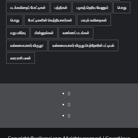
படக்கவிதைப் போட்டிகள்
பத்திகள்
பழகத் தெரிய வேணும்
பொது
பொது
போட்டிகளின் வெற்றியாளர்கள்
மரபுக் கவிதைகள்
மறு பகிர்வு
மின்னூல்கள்
வண்ணப் படங்கள்
வல்லமையாளர் விருது!
வல்லமையாளர் விருது பெற்றோரின் பட்டியல்
வார ராசி பலன்
Facebook
Twitter
Youtube
Copyright ©vallamai.com All rights reserved.
|
CoverNews