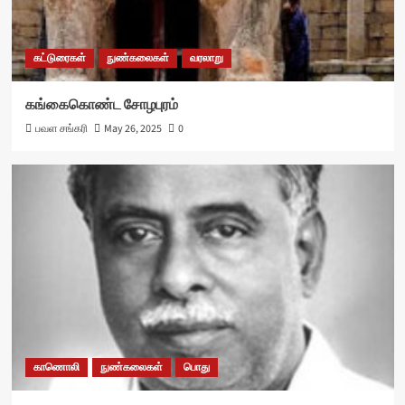
கட்டுரைகள்
நுண்கலைகள்
வரலாறு
கங்கைகொண்ட சோழபுரம்
பவள சங்கரி
May 26, 2025
0
காணொலி
நுண்கலைகள்
பொது