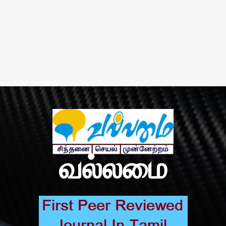
வல்லமை