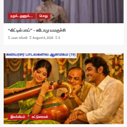
நறுக்..துணுக்...
பொது
“லிட்டில் பாய்” – சுடோமு யமகுச்சி
பவள சங்கரி
August 6, 2026
0
இலக்கியம்
கட்டுரைகள்