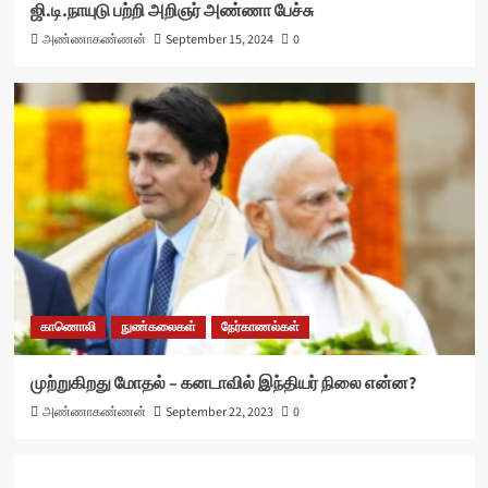
ஜி.டி.நாயுடு பற்றி அறிஞர் அண்ணா பேச்சு
அண்ணாகண்ணன்
September 15, 2024
0
காணொலி
நுண்கலைகள்
நேர்காணல்கள்
முற்றுகிறது மோதல் – கனடாவில் இந்தியர் நிலை என்ன?
அண்ணாகண்ணன்
September 22, 2023
0