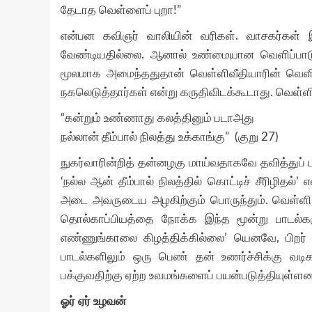
தேடாத வெள்ளைப் புறா!”
என்பன கவிஞர் வாலியின் வரிகள். வாசகர்கள் 
வேண்டியதில்லை. ஆனால் உண்மையான வெளிப்பாடு.
மூலமாக அமைந்ததுதான் வெள்ளிவீதியாரின் வெள
நகலெடுத்தார்கள் என்று கருதிவிடக்கூடாது. வெள்
“கன்றும் உண்ணாது கலத்தினும் படாஅது
நல்லான் தீம்பால் நிலத்து உக்காங்கு” (குறு 27)
நுகர்வாரின்றித் தன்னழகு மாய்வதாகவே தவித்துப் பு
‘நல்ல ஆன் தீம்பால் நிலத்தில் கொட்டிச் சீரிழிதல
அடை அவருடைய அழகிற்கும் பொருந்தும். வெள்ளி
தொல்காப்பியத்தை நோக்க இந்த மூன்று பாடல்களு
எண்ணுங்காலை கிழத்திக்கில்லை’ யெனவே, பிறர்
பாடல்களிலும் ஒரு பெண் தன் உணர்ச்சிக்கு வடிக
பக்குவதிற்கு ஏற்ற உவமங்களைப் பயன்படுத்தியுள்ள
ஓர் ஏர் உழவன்