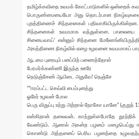
தமிழ்க்கவிதை உவமக் கோட்பாடுகளில் ஒன்றைக் க
பொருண்மையையோ அது தொடர்பான நிகழ்வுகளைய
புறத்திணைச் சிந்தனைகள் பதிவாகியிருக்கின்றன.
சிந்தனைகள் உவமமாக வந்துள்ளன. பாலையை
சினையவாய்’ என்னும் சிந்தனை மேலோங்கியிருந்
அகத்திணை நிகழ்வில் ஏழை உழவனை உவமமாகப் பாடிய
ஆடமை புரையும் பனப்பிற் பணைத்தோள்
பேரமர்க்கண்ணி இருந்த ஊரே
நெடுஞ்சேண் ஆயிடை அதுவே! நெஞ்சே
““ஈரம்பட்ட செவ்வி பைம்புனத்து
ஓரேர் உழவன் போல
பெரு விதுப்பு உற்று அற்றால் நோகோ யானே” (குறுந் 1
என்கிறான் தலைவன். காற்றுள்ளபோதே தூற்றிக
வேண்டும். ஆனால் அகன்ற பழனம் மழைபெய்து ஈர
கொண்டு அத்தனைப் பெரிய பழனத்தை உழுவதற்க