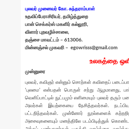
புலவர் முனைவர் கோ. சுந்தராம்பாள்
உதவிப்பேராசிரியர், தமிழ்த்துறை
பான் செக்கர்ஸ் மகளிர் கல்லூரி,
விளார் புறவழிச்சாலை,
தஞ்சை மாவட்டம் – 613006.
மின்னஞ்சல் முகவரி –
egowrisss@gmail.com
உலகத்தை ஒளி
முன்னுரை
புலவர், கவிஞர் என்னும் சொற்கள் கவிதைப் படைப்பாள
‘புலமை’ என்பதன் பொருள் சற்று ஆழமானது, பார்
வெளிப்பாட்டில் நுட்பமும் எளிமையும் புலவர் தரும
அவர்கள் இயற்கையை நேசித்தவர்கள். நடப்பியல
பட்டறிந்தவர்கள். முன்னோர் நூல்களைக் கற்
அசைவுகளையும் மனத்திலே படம்பிடித்துக் கொண்ட
அந்தப் பண்பாளர்கள் பருத்தி வாழ்க்கை வாழ்ந்த