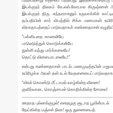
பற்றியதன்று சஞ்சலம் பற்றியது. இத்தகையதொரு பா
இயக்குநர் திலகம் கே.எஸ்.கோபால கிருஷ்ணன் அவர
இயக்குநர் திரு. சுந்தரராசனும் உருவாக்கிக் காட
தம்பதியின் கார் விபத்தில் சிக்க மணமகன் உ
விரகதாபத்தைப் பாடுவதாகக் கண்ணதாசன் எழுதியிரு
“பள்ளியறை காணலியே
பாலெடுத்துக் கொடுக்கலியே
துள்ளி வந்து பார்க்கலையே!
தொட்டு விளையாடலையே!”
என்பது கண்ணதாசன் பாடல். மணமுடித்தபின் மறுமனைச
உயிரிழக்க அவள் தன் உடல் வேதனையைப் பாடுவதாக வ
“விரல் கொண்டு மீட்டாமல் வாழ்கின்ற வீணை!
குளிர்வாடை கொஞ்சாமல் கொதிக்கின்ற சோலை!
………………………………………………………………………
ஊதாத புல்லாங்குழல்! எனதழகு சூடாத பூவின்மடல்
தேய்கின்ற மஞ்சள் நிலா! ஒரு துணையைத்