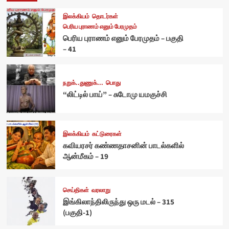
இலக்கியம்
தொடர்கள்
பெரிய புராணம் எனும் பேரமுதம்
பெரிய புராணம் எனும் பேரமுதம் – பகுதி
– 41
நறுக்..துணுக்...
பொது
“லிட்டில் பாய்” – சுடோமு யமகுச்சி
இலக்கியம்
கட்டுரைகள்
கவியரசர் கண்ணதாசனின் பாடல்களில்
ஆன்மீகம் – 19
செய்திகள்
வரலாறு
இங்கிலாந்திலிருந்து ஒரு மடல் – 315
(பகுதி-1)