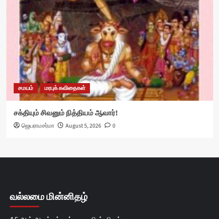
சமயம்
மரபுக் கவிதைகள்
சக்தியும் சிவனும் நித்தியம் ஆவார்!
ஜெயராமசர்மா
August 5, 2026
0
வல்லமை மின்னிதழ்