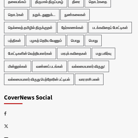
தலையங்கம்
திருமால் திருப்புகழ்
திரை
தொடர்கதை
தொடர்கள்
நறுக்..துணுக்...
நுண்கலைகள்
நெல்லைத் தமிழில் திருக்குறள்
நேர்காணல்கள்
படக்கவிதைப் போட்டிகள்
பத்திகள்
பழகத் தெரிய வேணும்
பொது
பொது
போட்டிகளின் வெற்றியாளர்கள்
மரபுக் கவிதைகள்
மறு பகிர்வு
மின்னூல்கள்
வண்ணப் படங்கள்
வல்லமையாளர் விருது!
வல்லமையாளர் விருது பெற்றோரின் பட்டியல்
வார ராசி பலன்
CoverNews Social
Facebook
Twitter