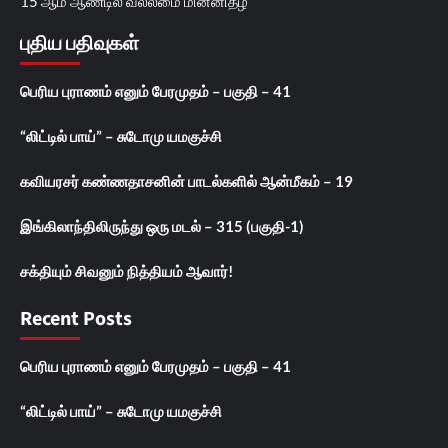
15 ஆம் ஆண்டில் வல்லமை மின்னிதழ்
புதிய பதிவுகள்
பெரிய புராணம் எனும் பேரமுதம் – பகுதி – 41
“லிட்டில் பாய்” – சுடோமு யமகுச்சி
கவியரசர் கண்ணதாசனின் பாடல்களில் ஆன்மீகம் – 19
இங்கிலாந்திலிருந்து ஒரு மடல் – 315 (பகுதி-1)
சக்தியும் சிவனும் நித்தியம் ஆவார்!
Recent Posts
பெரிய புராணம் எனும் பேரமுதம் – பகுதி – 41
“லிட்டில் பாய்” – சுடோமு யமகுச்சி