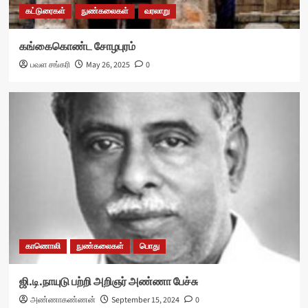
கட்டுரைகள்
நுண்கலைகள்
வரலாறு
கங்கைகொண்ட சோழபுரம்
பவள சங்கரி
May 26, 2025
0
காணொலி
நுண்கலைகள்
பொது
ஜி.டி.நாயுடு பற்றி அறிஞர் அண்ணா பேச்சு
அண்ணாகண்ணன்
September 15, 2024
0