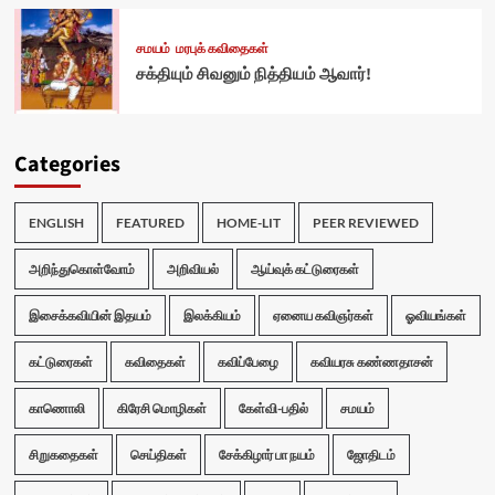
சமயம்
மரபுக் கவிதைகள்
சக்தியும் சிவனும் நித்தியம் ஆவார்!
Categories
ENGLISH
FEATURED
HOME-LIT
PEER REVIEWED
அறிந்துகொள்வோம்
அறிவியல்
ஆய்வுக் கட்டுரைகள்
இசைக்கவியின் இதயம்
இலக்கியம்
ஏனைய கவிஞர்கள்
ஓவியங்கள்
கட்டுரைகள்
கவிதைகள்
கவிப்பேழை
கவியரசு கண்ணதாசன்
காணொலி
கிரேசி மொழிகள்
கேள்வி-பதில்
சமயம்
சிறுகதைகள்
செய்திகள்
சேக்கிழார் பா நயம்
ஜோதிடம்