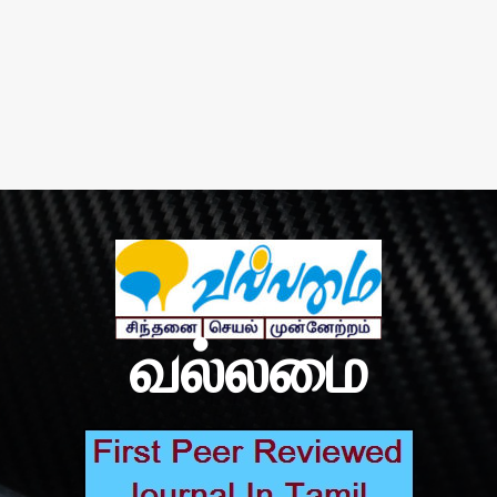
வல்லமை