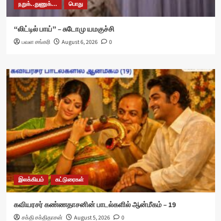
நறுக்..துணுக்...
பொது
“லிட்டில் பாய்” – சுடோமு யமகுச்சி
பவள சங்கரி
August 6, 2026
0
இலக்கியம்
கட்டுரைகள்
கவியரசர் கண்ணதாசனின் பாடல்களில் ஆன்மீகம் – 19
சக்தி சக்திதாசன்
August 5, 2026
0