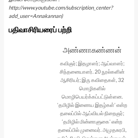
http://www.youtube.com/subscription_center?
add_user=Annakannan
)
பதிவாசிரியரைப் பற்றி
அண்ணாகண்ணன்
கவிஞர்; இதழாளர்; ஆய்வாளர்;
சிந்தனையாளர். 20 நூல்களின்
ஆசிரியர்; இரு கவிதைகள், 32
மொழிகளில்
மொழிபெயர்க்கப்பட்டுள்ளன.
‘தமிழில் இணைய இதழ்கள்’ என்ற
தலைப்பில் ஆய்வியல் நிறைஞர்;
‘தமிழில் மின்னாளுகை’ என்ற
தலைப்பில் முனைவர். அமுதசுரபி,