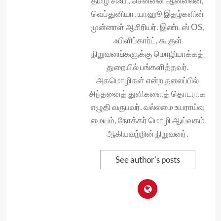
தமிழ் சிஃபி, சென்னை ஆன்லைன்,
வெப்துனியா, யாஹூ இதழ்களின்
முன்னாள் ஆசிரியர். இண்டஸ் OS,
ஃபிளிப்கார்ட், கூகுள்
நிறுவனங்களுக்கு மொழியாக்கத்
துறையில் பங்களித்தவர்.
அகமொழிகள் என்ற தலைப்பில்
சிந்தனைத் துளிகளைத் தொடராக
எழுதி வருபவர். வல்லமை உயராய்வு
மையம், நோக்கர் மொழி ஆய்வகம்
ஆகியவற்றின் நிறுவனர்.
See author's posts