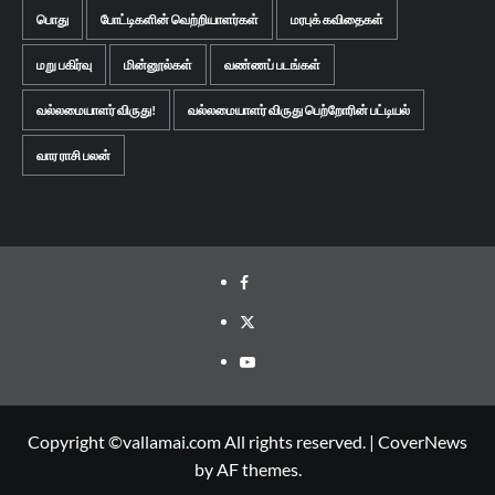
பொது
போட்டிகளின் வெற்றியாளர்கள்
மரபுக் கவிதைகள்
மறு பகிர்வு
மின்னூல்கள்
வண்ணப் படங்கள்
வல்லமையாளர் விருது!
வல்லமையாளர் விருது பெற்றோரின் பட்டியல்
வார ராசி பலன்
Facebook
Twitter
Youtube
Copyright ©vallamai.com All rights reserved.
|
CoverNews
by AF themes.