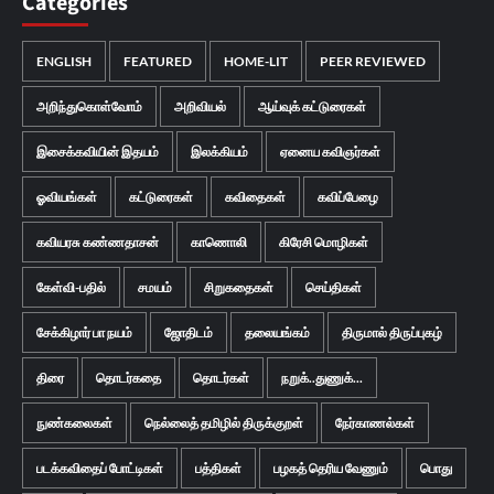
Categories
ENGLISH
FEATURED
HOME-LIT
PEER REVIEWED
அறிந்துகொள்வோம்
அறிவியல்
ஆய்வுக் கட்டுரைகள்
இசைக்கவியின் இதயம்
இலக்கியம்
ஏனைய கவிஞர்கள்
ஓவியங்கள்
கட்டுரைகள்
கவிதைகள்
கவிப்பேழை
கவியரசு கண்ணதாசன்
காணொலி
கிரேசி மொழிகள்
கேள்வி-பதில்
சமயம்
சிறுகதைகள்
செய்திகள்
சேக்கிழார் பா நயம்
ஜோதிடம்
தலையங்கம்
திருமால் திருப்புகழ்
திரை
தொடர்கதை
தொடர்கள்
நறுக்..துணுக்...
நுண்கலைகள்
நெல்லைத் தமிழில் திருக்குறள்
நேர்காணல்கள்
படக்கவிதைப் போட்டிகள்
பத்திகள்
பழகத் தெரிய வேணும்
பொது