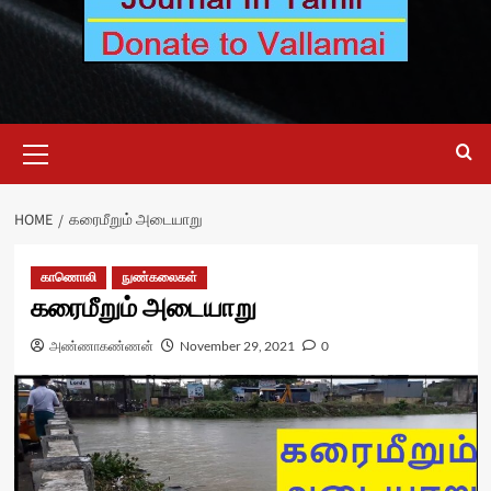
Primary
Menu
HOME
கரைமீறும் அடையாறு
காணொலி
நுண்கலைகள்
கரைமீறும் அடையாறு
அண்ணாகண்ணன்
November 29, 2021
0