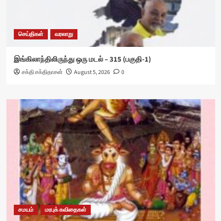
செய்திகள்
வரலாறு
இங்கிலாந்திலிருந்து ஒரு மடல் – 315 (பகுதி-1)
சக்தி சக்திதாசன்
August 5, 2026
0
சமயம்
மரபுக் கவிதைகள்