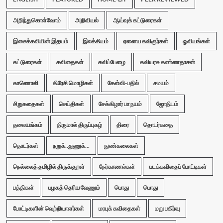
அறிந்துகொள்வோம்
அறிவியல்
ஆய்வுக் கட்டுரைகள்
இசைக்கவியின் இதயம்
இலக்கியம்
ஏனைய கவிஞர்கள்
ஓவியங்கள்
கட்டுரைகள்
கவிதைகள்
கவிப்பேழை
கவியரசு கண்ணதாசன்
காணொலி
கிரேசி மொழிகள்
கேள்வி-பதில்
சமயம்
சிறுகதைகள்
செய்திகள்
சேக்கிழார் பா நயம்
ஜோதிடம்
தலையங்கம்
திருமால் திருப்புகழ்
திரை
தொடர்கதை
தொடர்கள்
நறுக்..துணுக்...
நுண்கலைகள்
நெல்லைத் தமிழில் திருக்குறள்
நேர்காணல்கள்
படக்கவிதைப் போட்டிகள்
பத்திகள்
பழகத் தெரிய வேணும்
பொது
பொது
போட்டிகளின் வெற்றியாளர்கள்
மரபுக் கவிதைகள்
மறு பகிர்வு