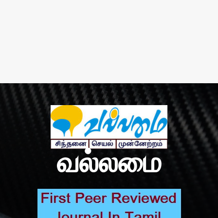
வல்லமை