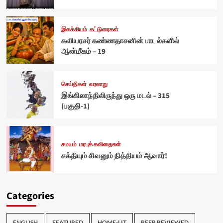
இலக்கியம்
கட்டுரைகள்
கவியரசர் கண்ணதாசனின் பாடல்களில்
ஆன்மீகம் – 19
செய்திகள்
வரலாறு
இங்கிலாந்திலிருந்து ஒரு மடல் – 315
(பகுதி-1)
சமயம்
மரபுக் கவிதைகள்
சக்தியும் சிவனும் நித்தியம் ஆவார்!
Categories
ENGLISH
FEATURED
HOME-LIT
PEER REVIEWED