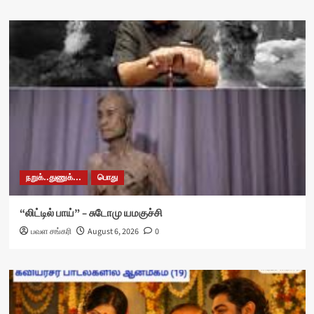
நறுக்..துணுக்...
பொது
“லிட்டில் பாய்” – சுடோமு யமகுச்சி
பவள சங்கரி
August 6, 2026
0