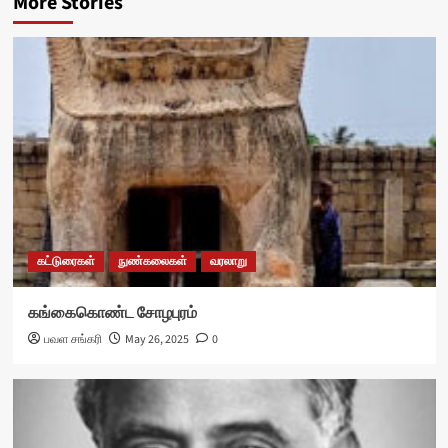
More Stories
கட்டுரைகள்
நுண்கலைகள்
வரலாறு
கங்கைகொண்ட சோழபுரம்
பவள சங்கரி
May 26, 2025
0