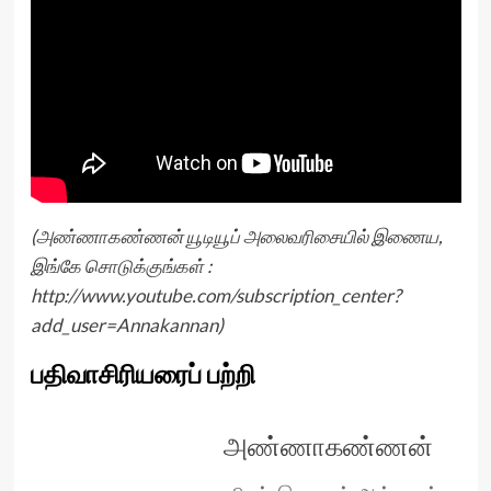
(அண்ணாகண்ணன் யூடியூப் அலைவரிசையில் இணைய,
இங்கே சொடுக்குங்கள் :
http://www.youtube.com/subscription_center?
add_user=Annakannan
)
பதிவாசிரியரைப் பற்றி
அண்ணாகண்ணன்