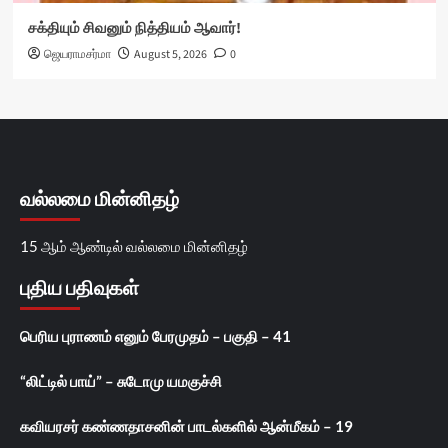
சக்தியும் சிவனும் நித்தியம் ஆவார்!
ஜெயராமசர்மா
August 5, 2026
0
வல்லமை மின்னிதழ்
15 ஆம் ஆண்டில் வல்லமை மின்னிதழ்
புதிய பதிவுகள்
பெரிய புராணம் எனும் பேரமுதம் – பகுதி – 41
“லிட்டில் பாய்” – சுடோமு யமகுச்சி
கவியரசர் கண்ணதாசனின் பாடல்களில் ஆன்மீகம் – 19