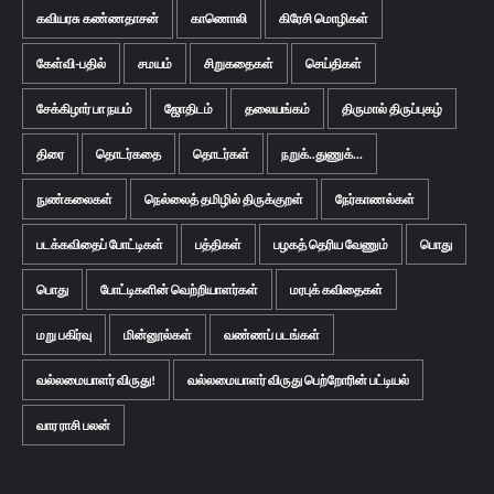
கவியரசு கண்ணதாசன்
காணொலி
கிரேசி மொழிகள்
கேள்வி-பதில்
சமயம்
சிறுகதைகள்
செய்திகள்
சேக்கிழார் பா நயம்
ஜோதிடம்
தலையங்கம்
திருமால் திருப்புகழ்
திரை
தொடர்கதை
தொடர்கள்
நறுக்..துணுக்...
நுண்கலைகள்
நெல்லைத் தமிழில் திருக்குறள்
நேர்காணல்கள்
படக்கவிதைப் போட்டிகள்
பத்திகள்
பழகத் தெரிய வேணும்
பொது
பொது
போட்டிகளின் வெற்றியாளர்கள்
மரபுக் கவிதைகள்
மறு பகிர்வு
மின்னூல்கள்
வண்ணப் படங்கள்
வல்லமையாளர் விருது!
வல்லமையாளர் விருது பெற்றோரின் பட்டியல்
வார ராசி பலன்