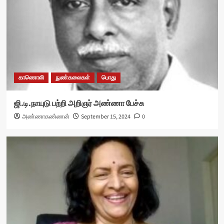
காணொலி
நுண்கலைகள்
பொது
ஜி.டி.நாயுடு பற்றி அறிஞர் அண்ணா பேச்சு
அண்ணாகண்ணன்
September 15, 2024
0