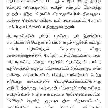
சிறப்பாகக் கொண்டாடப்பட்டது. வி.ஜி.பி உலகத் தமிழ்ச்
சங்கமும் வீரமாமுனிவர் தமிழ்ச் சங்கமும் இணைந்து
நடத்திய இந்த விழாவில் வீரமாமுனிவரின் திருவுருவப்
படத்தை சென்னை-மயிலை உயர் மறைமாவட்டப் பேராயர்
டாக்டர்.ஏ.எம்.சின்னப்பா திறந்துவைத்தார்.
வீரமாமுனிவரின் தமிழ்ப் பணியை தம் இலக்கியப்
பொழிவுகளில் வெகுவாகப் பரப்பி வரும் எழுச்சிக் கவிஞர்
டாக்டர் எழில்வேந்தன் அவர்களுக்கு வி.ஐ.டி
பல்கலைக்கழகத்தின் வேந்தர் டாக்டர்.கோ.விஸ்வநாதன்
‘வீரமாமுனிவர் விருது’ வழங்கிச் சிறப்பித்தார். டாக்டர்
எழில்வேந்தன் எழுதிய ‘மங்கையராய்ப் பிறப்பதற்கு..’ என்ற
கவிதை, ஆர்வலர்களிடம் மிகுந்த வரவேற்பைப் பெற்று
தற்போது கன்னடத்தில் மொழிபெயர்க்கப்பட்டுள்ளது
குறிப்பிடத்தக்கது. அவர் எழுதிய ’ஆலமரம்’ என்ற கவிதை,
தமிழின் மிகச் சிறந்த கவிதையாக தேர்ந்தெடுக்கப்பட்டு,
1995ஆம் ஆண்டு குடியரசு தின விழாவையொட்டி
புதுதில்லியில் நடைபெற்ற ‘தேசியப் பன்மொழிக்