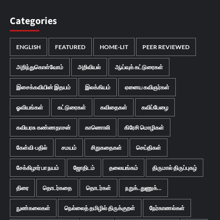
Categories
ENGLISH
FEATURED
HOME-LIT
PEER REVIEWED
அறிந்துகொள்வோம்
அறிவியல்
ஆய்வுக் கட்டுரைகள்
இசைக்கவியின் இதயம்
இலக்கியம்
ஏனைய கவிஞர்கள்
ஓவியங்கள்
கட்டுரைகள்
கவிதைகள்
கவிப்பேழை
கவியரசு கண்ணதாசன்
காணொலி
கிரேசி மொழிகள்
கேள்வி-பதில்
சமயம்
சிறுகதைகள்
செய்திகள்
சேக்கிழார் பா நயம்
ஜோதிடம்
தலையங்கம்
திருமால் திருப்புகழ்
திரை
தொடர்கதை
தொடர்கள்
நறுக்..துணுக்...
நுண்கலைகள்
நெல்லைத் தமிழில் திருக்குறள்
நேர்காணல்கள்