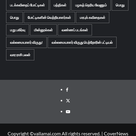
படக்கவிதைப் போட்டிகள்
பத்திகள்
பழகத் தெரிய வேணும்
பொது
பொது
போட்டிகளின் வெற்றியாளர்கள்
மரபுக் கவிதைகள்
மறு பகிர்வு
மின்னூல்கள்
வண்ணப் படங்கள்
வல்லமையாளர் விருது!
வல்லமையாளர் விருது பெற்றோரின் பட்டியல்
வார ராசி பலன்
Facebook
Twitter
Youtube
Copyright ©vallamai.com All rights reserved.
|
CoverNews