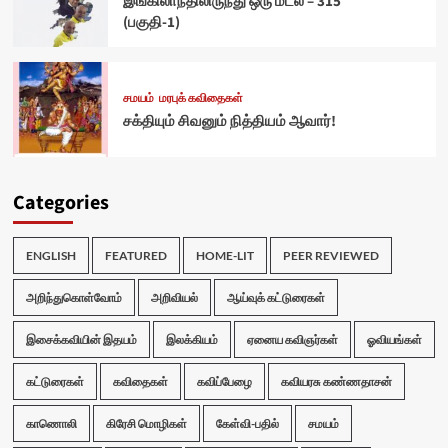
இங்கிலாந்திலிருந்து ஒரு மடல் – 315
(பகுதி-1)
சமயம்
மரபுக் கவிதைகள்
சக்தியும் சிவனும் நித்தியம் ஆவார்!
Categories
ENGLISH
FEATURED
HOME-LIT
PEER REVIEWED
அறிந்துகொள்வோம்
அறிவியல்
ஆய்வுக் கட்டுரைகள்
இசைக்கவியின் இதயம்
இலக்கியம்
ஏனைய கவிஞர்கள்
ஓவியங்கள்
கட்டுரைகள்
கவிதைகள்
கவிப்பேழை
கவியரசு கண்ணதாசன்
காணொலி
கிரேசி மொழிகள்
கேள்வி-பதில்
சமயம்