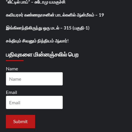
“லிட்டில் பாய்” – சுடோமு யமகுச்சி
கவியரசர் கண்ணதாசனின் பாடல்களில் ஆன்மீகம் – 19
இங்கிலாந்திலிருந்து ஒரு மடல் – 315 (பகுதி-1)
சக்தியும் சிவனும் நித்தியம் ஆவார்!
பதிவுகளை மின்னஞ்சலில் பெற
Name
Email