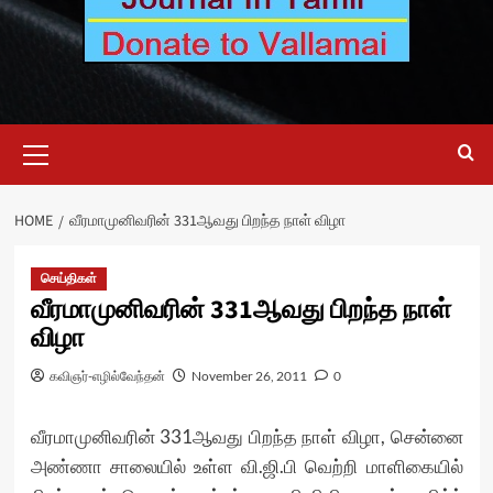
Primary
Menu
HOME
வீரமாமுனிவரின் 331ஆவது பிறந்த நாள் விழா
செய்திகள்
வீரமாமுனிவரின் 331ஆவது பிறந்த நாள்
விழா
கவிஞர்-எழில்வேந்தன்
November 26, 2011
0
வீரமாமுனிவரின் 331ஆவது பிறந்த நாள் விழா, சென்னை
அண்ணா சாலையில் உள்ள வி.ஜி.பி வெற்றி மாளிகையில்