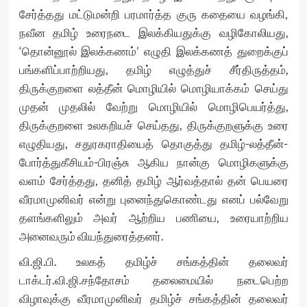
சேர்த்தது மட்டுமன்றி பரமார்த்த குரு கதையை வழங்கி,
நவீன தமிழ் உரைநடை இலக்கியதுக்கு வழிகோலியது,
‘தொன்னூல் இலக்கணம்’ எழுதி இலக்கணத் துறைக்குப்
பங்களிப்பாற்றியது, தமிழ் எழுத்துச் சீர்திருத்தம்,
திருக்குறளை லத்தீன் மொழியில் மொழியாக்கம் செய்து
முதன் முதலில் வேற்று மொழியில் மொழிபெயர்த்து,
திருக்குறளை உலகறியச் செய்தது, திருக்குறளுக்கு உரை
எழுதியது, சதுரகராதியைத் தொகுத்து தமிழ்-லத்தீன்-
போர்த்துகீசியம்-பிரஞ்சு ஆகிய நான்கு மொழிகளுக்கு
வளம் சேர்த்தது, தனித் தமிழ் ஆர்வத்தால் தன் பெயரை
வீரமாமுனிவர் என்று புனைந்துகொண்டது எனப் பல்வேறு
தளங்களிலும் அவர் ஆற்றிய பணியை, உரையாற்றிய
அனைவரும் வியந்துரைத்தனர்.
வி.ஜி.பி. உலகத் தமிழ்ச் சங்கத்தின் தலைவர்
டாக்டர்.வி.ஜி.சந்தோசம் தலைமையில் நடைபெற்ற
விழாவுக்கு வீரமாமுனிவர் தமிழ்ச் சங்கத்தின் தலைவர்