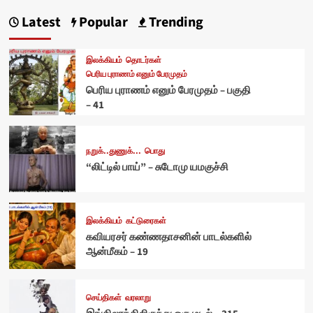
Latest
Popular
Trending
இலக்கியம்
தொடர்கள்
பெரிய புராணம் எனும் பேரமுதம்
பெரிய புராணம் எனும் பேரமுதம் – பகுதி
– 41
நறுக்..துணுக்...
பொது
“லிட்டில் பாய்” – சுடோமு யமகுச்சி
இலக்கியம்
கட்டுரைகள்
கவியரசர் கண்ணதாசனின் பாடல்களில்
ஆன்மீகம் – 19
செய்திகள்
வரலாறு