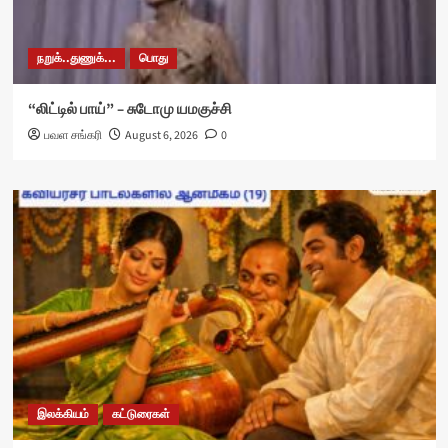
நறுக்..துணுக்...
பொது
“லிட்டில் பாய்” – சுடோமு யமகுச்சி
பவள சங்கரி
August 6, 2026
0
இலக்கியம்
கட்டுரைகள்