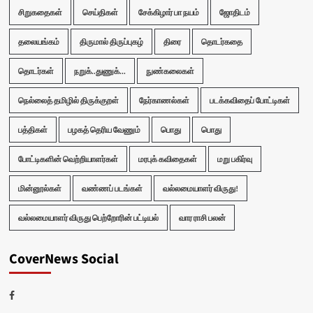
சிறுகதைகள்
செய்திகள்
சேக்கிழார் பா நயம்
ஜோதிடம்
தலையங்கம்
திருமால் திருப்புகழ்
திரை
தொடர்கதை
தொடர்கள்
நறுக்..துணுக்...
நுண்கலைகள்
நெல்லைத் தமிழில் திருக்குறள்
நேர்காணல்கள்
படக்கவிதைப் போட்டிகள்
பத்திகள்
பழகத் தெரிய வேணும்
பொது
பொது
போட்டிகளின் வெற்றியாளர்கள்
மரபுக் கவிதைகள்
மறு பகிர்வு
மின்னூல்கள்
வண்ணப் படங்கள்
வல்லமையாளர் விருது!
வல்லமையாளர் விருது பெற்றோரின் பட்டியல்
வார ராசி பலன்
CoverNews Social
Facebook