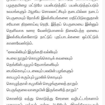
பழகுதமிழை மட்டுமே பயன்படுத்திப் பயன்படுத்தப்படும்
உவமங்களும் அழகிய சொலலாட்சியும் தடையில்லா நடைப்
பெருமையும் நோக்கி இலக்கியங்களை மதிப்பிடுவதுதான்
சரியான திறனாய்வு நெறி. இந்தப் பெருமையை இன்னும்
தெளிவாக உணர வேண்டுமானால் நிலைபெற்ற ஏனைய
இலக்கியங்களோடு நாட்டுப் புறப்பாடல்களை ஒப்பிட்டுக்
காணவேண்டும்.
“ஏலவல்லியும் இருங்கறி வல்லியும்
கூவை நூறும் கொழுங்கொடிக் கவலையும்
தெங்கின் பழமும் தேமாங்கனியும்
பைங்கொடிப் படலையும் பலவின் பழங்களும்
காயமும் கரும்பும் பூமலிக் கொடியும்
கொழுந்தாள் கமுகின் செழுங்குலைத் தாறும்
பெருங்குலை வாழையின் இருங்கனித் தாறும்”
கொண்டு வந்து கொடுத்து சேரனை வழிபட்டார்களாம்
மலைவாழ் மக்கள் என்று ஆசிரியர் ;இளங்கோவடிகள்