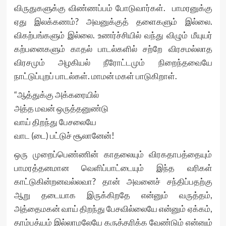
விருதுகளுக்கு விண்ணப்பம் போடுவார்கள். பாமரனுக்கு
ஏது இலக்கணம்? அவனுக்குத் தளைகளும் இல்லை.
விகற்பங்களும் இல்லை. உணர்ச்சியில் வந்து விழும் மீயுயர்
கற்பனைகளும் காதல் பாடல்களில் சற்றே விரசமல்லாத
விரசமும் அழகியல் நீரோட்டமும் நிறைந்தவையே
நாட்டுப்புறப் பாடல்கள். மாமன் மகள் பாடுகிறாள்.
“ஆத்துக்கு அக்கரையில்
அத்த மவன் ஒருத்தனுண்டு
வாய் திறந்து பேசலையே
வாட (டை) பட்டுச் சூலானேன்!
ஒரு முறைப்பெண்ணின் காதலையும் விரகதாபத்தையும்
பாமரத்தனமான வெளிப்பாட்டையும் இந்த வரிகள்
காட்டுகின்றனவல்லவா? தான் அவனைச் சந்திப்பதற்கு
ஆறு தடையாக இருக்கிறதே என்னும் வருத்தம்,
அத்தைமகன் வாய் திறந்து பேசவில்லையே என்னும் ஏக்கம்,
தாம்பத்யம் இல்லாமலேயே கருத்தரிக்க வேண்டும் என்னும்