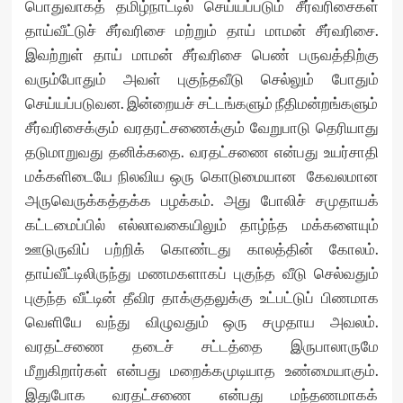
பொதுவாகத் தமிழ்நாட்டில் செய்யப்படும் சீர்வரிசைகள்
தாய்வீட்டுச் சீர்வரிசை மற்றும் தாய் மாமன் சீர்வரிசை.
இவற்றுள் தாய் மாமன் சீர்வரிசை பெண் பருவத்திற்கு
வரும்போதும் அவள் புகுந்தவீடு செல்லும் போதும்
செய்யப்படுவன. இன்றையச் சட்டங்களும் நீதிமன்றங்களும்
சீர்வரிசைக்கும் வரதரட்சணைக்கும் வேறுபாடு தெரியாது
தடுமாறுவது தனிக்கதை. வரதட்சணை என்பது உயர்சாதி
மக்களிடையே நிலவிய ஒரு கொடுமையான கேவலமான
அருவெருக்கத்தக்க பழக்கம். அது போலிச் சமுதாயக்
கட்டமைப்பில் எல்லாவகையிலும் தாழ்ந்த மக்களையும்
ஊடுருவிப் பற்றிக் கொண்டது காலத்தின் கோலம்.
தாய்வீட்டிலிருந்து மணமகளாகப் புகுந்த வீடு செல்வதும்
புகுந்த வீட்டின் தீவிர தாக்குதலுக்கு உட்பட்டுப் பிணமாக
வெளியே வந்து விழுவதும் ஒரு சமுதாய அவலம்.
வரதட்சணை தடைச் சட்டத்தை இருபாலாருமே
மீறுகிறார்கள் என்பது மறைக்கமுடியாத உண்மையாகும்.
இதுபோக வரதட்சணை என்பது மந்தணமாகக்