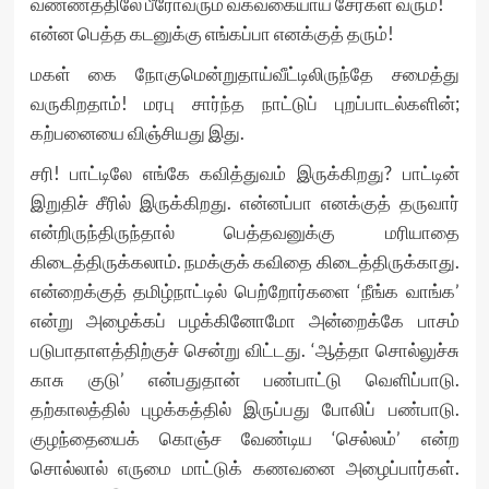
வண்ணத்திலே பீரோவரும் வகவகையாய் சேர்கள் வரும்!
என்ன பெத்த கடனுக்கு எங்கப்பா எனக்குத் தரும்!
மகள் கை நோகுமென்றுதாய்வீட்டிலிருந்தே சமைத்து
வருகிறதாம்! மரபு சார்ந்த நாட்டுப் புறப்பாடல்களின்;
கற்பனையை விஞ்சியது இது.
சரி! பாட்டிலே எங்கே கவித்துவம் இருக்கிறது? பாட்டின்
இறுதிச் சீரில் இருக்கிறது. என்னப்பா எனக்குத் தருவார்
என்றிருந்திருந்தால் பெத்தவனுக்கு மரியாதை
கிடைத்திருக்கலாம். நமக்குக் கவிதை கிடைத்திருக்காது.
என்றைக்குத் தமிழ்நாட்டில் பெற்றோர்களை ‘நீங்க வாங்க’
என்று அழைக்கப் பழக்கினோமோ அன்றைக்கே பாசம்
படுபாதாளத்திற்குச் சென்று விட்டது. ‘ஆத்தா சொல்லுச்சு
காசு குடு’ என்பதுதான் பண்பாட்டு வெளிப்பாடு.
தற்காலத்தில் புழக்கத்தில் இருப்பது போலிப் பண்பாடு.
குழந்தையைக் கொஞ்ச வேண்டிய ‘செல்லம்’ என்ற
சொல்லால் எருமை மாட்டுக் கணவனை அழைப்பார்கள்.