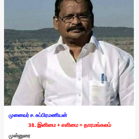
முனைவர் ச. சுப்பிரமணியன்
38. இனிமை + எளிமை = தாரமங்கலம்
முன்னுரை