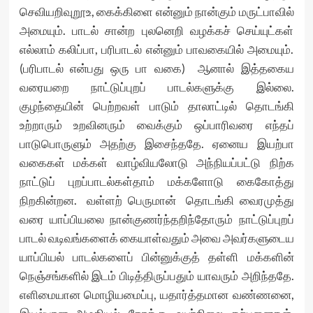
செவியறிவுறூஉ, கைக்கிளை என்னும் நான்கும் மருட்பாவில்
அமையும். பாடல் சான்ற புலனெறி வழக்கச் செய்யுட்கள்
எல்லாம் கலிப்பா, பரிபாடல் என்னும் பாவகையில் அமையும்.
(பரிபாடல் என்பது ஒரு பா வகை) ஆனால் இத்தகைய
வரையறை நாட்டுப்புறப் பாடல்களுக்கு இல்லை.
குழந்தையின் பெற்றவள் பாடும் தாலாட்டில் தொடங்கி
உற்றாரும் உறவினரும் வைக்கும் ஒப்பாரிவரை எந்தப்
பாடுபொருளும் அதற்கு இசைந்ததே. ஏனைய இயற்பா
வகைகள் மக்கள் வாழ்வியலோடு அந்நியப்பட்டு நிற்க
நாட்டுப் புறப்பாடல்கள்தாம் மக்களோடு கைகோத்து
நிறகின்றன. வள்ளற் பெருமான் தொடங்கி வைரமுத்து
வரை யாப்பியலை நான்குணர்ந்தறிந்தோரும் நாட்டுப்புறப்
பாடல் வடிவங்களைக் கையாள்வதும் அவை அவர்களுடைய
யாப்பியல் பாடல்களைப் பின்னுக்குத் தள்ளி மக்களின்
நெஞ்சங்களில் இடம் பிடித்திருப்பதும் யாவரும் அறிந்ததே.
எளிமையான மொழியமைப்பு, யதார்த்தமான வண்ணனை,