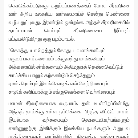
கொடுக்கப்படுவது கறுப்புப்பணத்தைப் போல. சீர்வரிசை
ஊர் அறிய உலகறிய ஊர்வலமாய்ச் சென்று பெண்ணை
வழியனுப்புவது. இரண்டும் ஒன்றல்ல. அந்தச் சீர்வரிசையில்
தாய்மாமன் செய்யும் சீர்வரிசையை இப்படிப்
பட்டியலிடுகிறது ஒரு பழம்பாடல்.
“கொத்துபடா நெத்தும் கோதுபடா மாங்கனியும்
பருவப் பலாச்சுளையும் பக்குவத்து மாங்கனியும்
அக்கரையில் சர்க்கரையும் அதிமதுரத் தென்னவெட்டும்
காய்ச்சிய பாலும் கற்கண்டும் செந்தேனும்
ஏலம் கிராம்பும் இளங்கொடிக்கால் வெற்றிலையும்
சாதிக் களிப்பாக்கும் சங்குவெள்ளை வெற்றிலையும்
மாமன் சீர்வரிசையாக வருமாம். தன் உடன்பிறப்பின்மீது
அந்தத் தாய்க்கு உள்ள நம்பிக்கை. பிறந்த வீட்டுப் பாசம்.
இயல்பாக வந்தமையும் தொடைவிகற்பங்களும்
எண்ணுதற்கு இனிக்கும் இலக்கிய நயங்களும் அனுபவ
முத்திரைகளும் வாழ்வியலின் நிலைத்த உண்மைகளும்