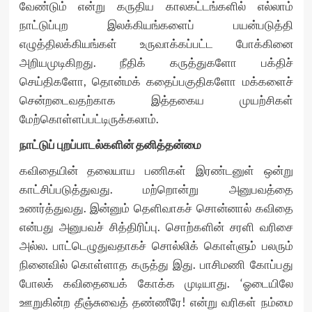
வேண்டும் என்று கருதிய காலகட்டங்களில் எல்லாம்
நாட்டுப்புற இலக்கியங்களைப் பயன்படுத்தி
எழுத்திலக்கியங்கள் உருவாக்கப்பட்ட போக்கினை
அறியமுடிகிறது. நீதிக் கருத்துகளோ பக்திச்
செய்திகளோ, தொன்மக் கதைப்பகுதிகளோ மக்களைச்
சென்றடைவதற்காக இத்தகைய முயற்சிகள்
மேற்கொள்ளப்பட்டிருக்கலாம்.
நாட்டுப் புறப்பாடல்களின் தனித்தன்மை
கவிதையின் தலையாய பணிகள் இரண்டனுள் ஒன்று
காட்சிப்படுத்துவது. மற்றொன்று அனுபவத்தை
உணர்த்துவது. இன்னும் தெளிவாகச் சொன்னால் கவிதை
என்பது அனுபவச் சித்திரிப்பு. சொற்களின் சரளி வரிசை
அல்ல. பாட்டெழுதுவதாகச் சொல்லிக் கொள்ளும் பலரும்
நினைவில் கொள்ளாத கருத்து இது. பாசிமணி கோப்பது
போலக் கவிதையைக் கோக்க முடியாது. ‘ஓடையிலே
ஊறுகின்ற தீஞ்சுவைத் தண்ணீரே! என்று வரிகள் நம்மை