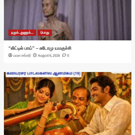
நறுக்..துணுக்...
பொது
“லிட்டில் பாய்” – சுடோமு யமகுச்சி
பவள சங்கரி
August 6, 2026
0