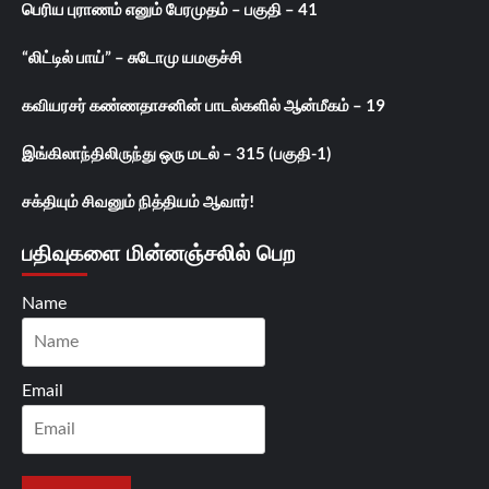
பெரிய புராணம் எனும் பேரமுதம் – பகுதி – 41
“லிட்டில் பாய்” – சுடோமு யமகுச்சி
கவியரசர் கண்ணதாசனின் பாடல்களில் ஆன்மீகம் – 19
இங்கிலாந்திலிருந்து ஒரு மடல் – 315 (பகுதி-1)
சக்தியும் சிவனும் நித்தியம் ஆவார்!
பதிவுகளை மின்னஞ்சலில் பெற
Name
Email