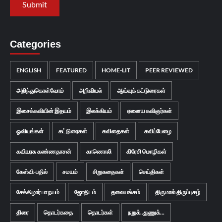
Categories
ENGLISH
FEATURED
HOME-LIT
PEER REVIEWED
அறிந்துகொள்வோம்
அறிவியல்
ஆய்வுக் கட்டுரைகள்
இசைக்கவியின் இதயம்
இலக்கியம்
ஏனைய கவிஞர்கள்
ஓவியங்கள்
கட்டுரைகள்
கவிதைகள்
கவிப்பேழை
கவியரசு கண்ணதாசன்
காணொலி
கிரேசி மொழிகள்
கேள்வி-பதில்
சமயம்
சிறுகதைகள்
செய்திகள்
சேக்கிழார் பா நயம்
ஜோதிடம்
தலையங்கம்
திருமால் திருப்புகழ்
திரை
தொடர்கதை
தொடர்கள்
நறுக்..துணுக்...