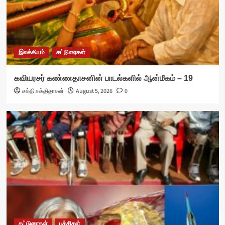
இலக்கியம்
கட்டுரைகள்
கவியரசர் கண்ணதாசனின் பாடல்களில் ஆன்மீகம் – 19
சக்தி சக்திதாசன்
August 5, 2026
0
கட்டுரைகள்
பத்திகள்