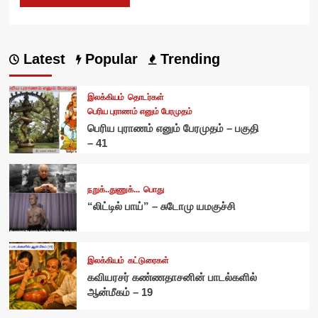
Latest
Popular
Trending
இலக்கியம்
தொடர்கள்
பெரிய புராணம் எனும் பேரமுதம்
பெரிய புராணம் எனும் பேரமுதம் – பகுதி
– 41
நறுக்..துணுக்...
பொது
“லிட்டில் பாய்” – சுடோமு யமகுச்சி
இலக்கியம்
கட்டுரைகள்
கவியரசர் கண்ணதாசனின் பாடல்களில்
ஆன்மீகம் – 19