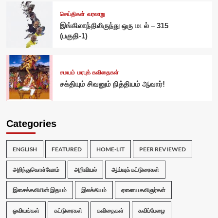
செய்திகள்
வரலாறு
இங்கிலாந்திலிருந்து ஒரு மடல் – 315
(பகுதி-1)
சமயம்
மரபுக் கவிதைகள்
சக்தியும் சிவனும் நித்தியம் ஆவார்!
Categories
ENGLISH
FEATURED
HOME-LIT
PEER REVIEWED
அறிந்துகொள்வோம்
அறிவியல்
ஆய்வுக் கட்டுரைகள்
இசைக்கவியின் இதயம்
இலக்கியம்
ஏனைய கவிஞர்கள்
ஓவியங்கள்
கட்டுரைகள்
கவிதைகள்
கவிப்பேழை