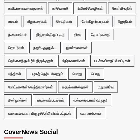
கவியரசு கண்ணதாசன்
காணொலி
கிரேசி மொழிகள்
கேள்வி-பதில்
சமயம்
சிறுகதைகள்
செய்திகள்
சேக்கிழார் பா நயம்
ஜோதிடம்
தலையங்கம்
திருமால் திருப்புகழ்
திரை
தொடர்கதை
தொடர்கள்
நறுக்..துணுக்...
நுண்கலைகள்
நெல்லைத் தமிழில் திருக்குறள்
நேர்காணல்கள்
படக்கவிதைப் போட்டிகள்
பத்திகள்
பழகத் தெரிய வேணும்
பொது
பொது
போட்டிகளின் வெற்றியாளர்கள்
மரபுக் கவிதைகள்
மறு பகிர்வு
மின்னூல்கள்
வண்ணப் படங்கள்
வல்லமையாளர் விருது!
வல்லமையாளர் விருது பெற்றோரின் பட்டியல்
வார ராசி பலன்
CoverNews Social