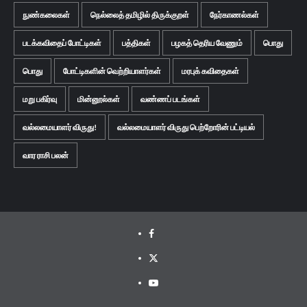
நுண்கலைகள்
நெல்லைத் தமிழில் திருக்குறள்
நேர்காணல்கள்
படக்கவிதைப் போட்டிகள்
பத்திகள்
பழகத் தெரிய வேணும்
பொது
பொது
போட்டிகளின் வெற்றியாளர்கள்
மரபுக் கவிதைகள்
மறு பகிர்வு
மின்னூல்கள்
வண்ணப் படங்கள்
வல்லமையாளர் விருது!
வல்லமையாளர் விருது பெற்றோரின் பட்டியல்
வார ராசி பலன்
Facebook
Twitter
Youtube