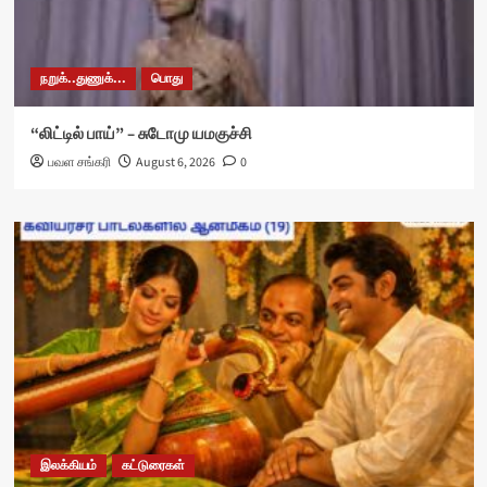
நறுக்..துணுக்...
பொது
“லிட்டில் பாய்” – சுடோமு யமகுச்சி
பவள சங்கரி
August 6, 2026
0
இலக்கியம்
கட்டுரைகள்