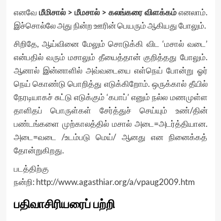
எனவே
மீமிசால்
>
மீமசால்
>
கலங்கரை
விளக்கம்
எனலாம்.
இச்சொல்லே அது நின்ற ஊரின் பெயரும் ஆகியது போலும்.
சிறிதே, ஆய்வினை மேலும் சொடுக்கி விட ‘மசால் வடை’
என்பதில் வரும் மசாலும் தீயைத்தான் குறித்தது போலும்.
ஆனால் இன்னாளில் அவ்வடையை எள்நெய் போன்று ஓர்
நெய் கொண்டு பொறித்து எடுக்கிறோம். ஒருக்கால் தீயில்
நேரடியாகச் சுட்டு எடுக்கும் ‘கபாப்’ எனும் நல்ல மணமுள்ள
தாளிதப் பொருள்கள் சேர்த்துச் செய்யும் உண்/தின்
பண்டங்களை முற்காலத்தில் மசால் அடை=அடர்த்தியான.
அடை=வடை /உடம்படு மெய்/ ஆனது என நினைக்கத்
தோன்றுகிறது.
படத்திற்கு
நன்றி:
http://www.agasthiar.org/a/vpaug2009.htm
பதிவாசிரியரைப் பற்றி