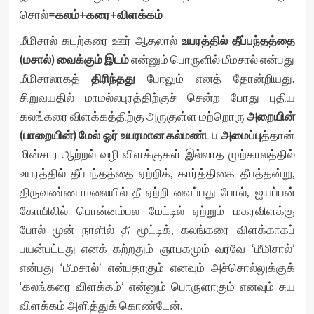
சொல்=
கலம்
+
கரை
+
விளக்கம்
மீமிசால் கடற்கரை ஊர் ஆதலால்
உயரத்தில்
தீப்பந்தத்தை
(
மசால்
)
வைக்கும்
இடம்
என்னும் பொருளில் மீமசால் என்பது
மீமிசாலாகத்
திரிந்தது
போலும் எனத் தோன்றியது.
சிறுவயதில் மாமல்லபுரத்திற்குச் சென்ற போது புதிய
கலங்கரை விளக்கத்திற்கு அருகுள்ள மற்றொரு
அறையின்
(
பாறையின்
)
மேல்
ஓர்
உயரமான
கல்மண்டப
அமைப்பு
த்தான்
மின்சார ஆற்றல் வழி விளக்குகள் இல்லாத முற்காலத்தில்
உயரத்தில் தீப்பந்தத்தை ஏற்றிக், கார்த்திகை தீபத்தன்று,
திருவண்ணாமலையில் தீ ஏற்றி வைப்பது போல், ஐயப்பன்
கோயிலில் பொன்னம்பல மேட்டில் ஏற்றும் மகரவிளக்கு
போல் முன் நாளில் தீ மூட்டிக், கலங்கரை விளக்காகப்
பயன்பட்டது எனக் கற்றதும் ஞாபகமும் வரவே ‘மீமிசால்’
என்பது ‘மீமசால்’ என்பதாகும் எனவும் அச்சொல்லுக்குக்
‘கலங்கரை விளக்கம்’ என்னும் பொருளாகும் எனவும் சுய
விளக்கம் அளித்துக் கொண்டேன்.