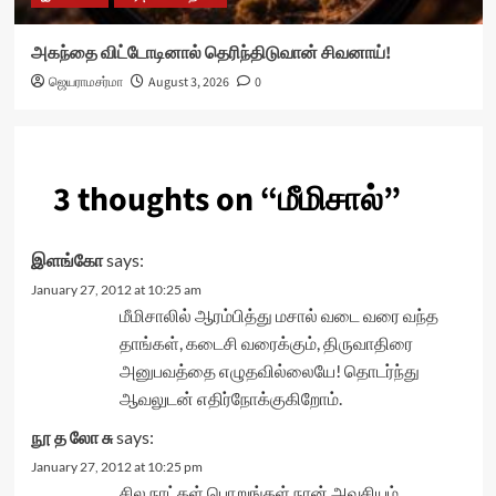
அகந்தை விட்டோடினால் தெரிந்திடுவான் சிவனாய்!
ஜெயராமசர்மா
August 3, 2026
0
3 thoughts on “
மீமிசால்
”
இளங்கோ
says:
January 27, 2012 at 10:25 am
மீமிசாலில் ஆரம்பித்து மசால் வடை வரை வந்த
தாங்கள், கடைசி வரைக்கும், திருவாதிரை
அனுபவத்தை எழுதவில்லையே! தொடர்ந்து
ஆவலுடன் எதிர்நோக்குகிறோம்.
நூ த லோ சு
says:
January 27, 2012 at 10:25 pm
சில நாட்கள் பொறுங்கள் நான் அவசியம்