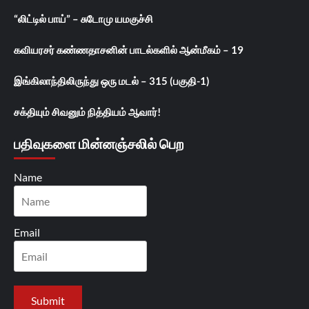
“லிட்டில் பாய்” – சுடோமு யமகுச்சி
கவியரசர் கண்ணதாசனின் பாடல்களில் ஆன்மீகம் – 19
இங்கிலாந்திலிருந்து ஒரு மடல் – 315 (பகுதி-1)
சக்தியும் சிவனும் நித்தியம் ஆவார்!
பதிவுகளை மின்னஞ்சலில் பெற
Name
Email