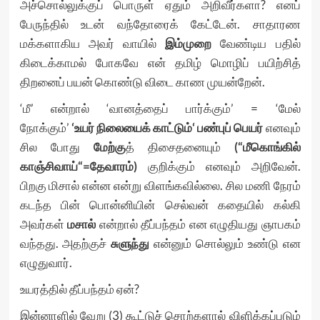
அச்சொல்லுக்குப் பொருள் ஏதும் அறிவீர்களா? எனப்
பேருந்தில் உடன் வந்தோரைக் கேட்டேன். சாதாரண
மக்களாகிய அவர் வாயில்
இம்முறை
வேண்டிய பதில்
கிடைக்காமல் போகவே என் தமிழ் மொழிப் பயிற்சித்
திறனைப் பயன் கொண்டு விடை காண முயன்றேன்.
‘மீ’ என்றால் ‘வானத்தைப் பார்க்கும்’ = ‘மேல்
நோக்கும்’
‘
உயர்
நிலையைக்
காட்டும்
‘
பண்புப்
பெயர்
எனவும்
சில போது
மேற்கு
த் திசைதனையும்
(“
மீகொங்கில்
காஞ்சிவாய்
“=
தேவாரம்
)
குறிக்கும் எனவும் அறிவேன்.
பிறகு மிசால் என்ன என்று விளங்கவில்லை. சில மணி நேரம்
கடந்த பின் பொன்னியின் செல்வன் கதையில் கல்கி
அவர்கள்
மசால்
என்றால் தீப்பந்தம் என எழுதியது ஞாபகம்
வந்தது. அதற்குச்
சுளுந்து
என்னும் சொல்லும் உண்டு என
எழுதுவார்.
உயரத்தில் தீப்பந்தம் ஏன்?
இன்னாளில் வேறு (3) கூட்டுச் சொற்களால் விளிக்கப்படும்