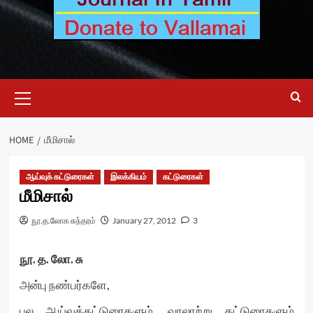
Primary
Menu
HOME
மீமிசால்
ஆய்வுக் கட்டுரைகள்
இலக்கியம்
கட்டுரைகள்
மீமிசால்
நூ.த.லோக சுந்தரம்
January 27, 2012
3
நூ. த. லோ. சு
அன்பு நண்பர்களே,
பல ஆய்வுக்கட்டுரைகளும், வரலாற்று கட்டுரைகளும்