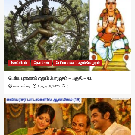
இலக்கியம்
தொடர்கள்
பெரிய புராணம் எனும் பேரமுதம்
பெரிய புராணம் எனும் பேரமுதம் – பகுதி – 41
பவள சங்கரி
August 6, 2026
0