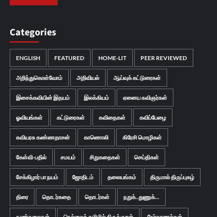
Categories
ENGLISH
FEATURED
HOME-LIT
PEER REVIEWED
அறிந்துகொள்வோம்
அறிவியல்
ஆய்வுக் கட்டுரைகள்
இசைக்கவியின் இதயம்
இலக்கியம்
ஏனைய கவிஞர்கள்
ஓவியங்கள்
கட்டுரைகள்
கவிதைகள்
கவிப்பேழை
கவியரசு கண்ணதாசன்
காணொலி
கிரேசி மொழிகள்
கேள்வி-பதில்
சமயம்
சிறுகதைகள்
செய்திகள்
சேக்கிழார் பா நயம்
ஜோதிடம்
தலையங்கம்
திருமால் திருப்புகழ்
திரை
தொடர்கதை
தொடர்கள்
நறுக்..துணுக்...
நுண்கலைகள்
நெல்லைத் தமிழில் திருக்குறள்
நேர்காணல்கள்