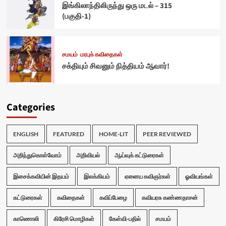
இங்கிலாந்திலிருந்து ஒரு மடல் – 315
(பகுதி-1)
சமயம்
மரபுக் கவிதைகள்
சக்தியும் சிவனும் நித்தியம் ஆவார்!
Categories
ENGLISH
FEATURED
HOME-LIT
PEER REVIEWED
அறிந்துகொள்வோம்
அறிவியல்
ஆய்வுக் கட்டுரைகள்
இசைக்கவியின் இதயம்
இலக்கியம்
ஏனைய கவிஞர்கள்
ஓவியங்கள்
கட்டுரைகள்
கவிதைகள்
கவிப்பேழை
கவியரசு கண்ணதாசன்
காணொலி
கிரேசி மொழிகள்
கேள்வி-பதில்
சமயம்