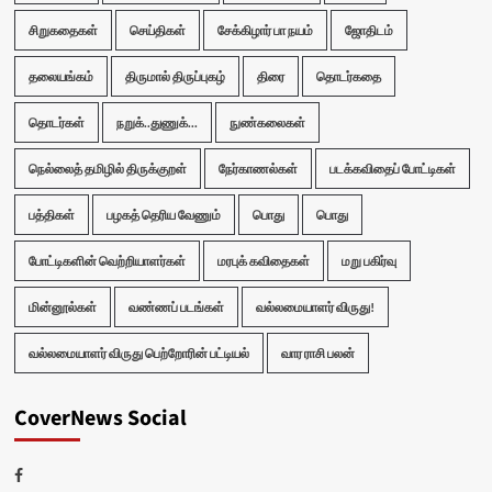
சிறுகதைகள்
செய்திகள்
சேக்கிழார் பா நயம்
ஜோதிடம்
தலையங்கம்
திருமால் திருப்புகழ்
திரை
தொடர்கதை
தொடர்கள்
நறுக்..துணுக்...
நுண்கலைகள்
நெல்லைத் தமிழில் திருக்குறள்
நேர்காணல்கள்
படக்கவிதைப் போட்டிகள்
பத்திகள்
பழகத் தெரிய வேணும்
பொது
பொது
போட்டிகளின் வெற்றியாளர்கள்
மரபுக் கவிதைகள்
மறு பகிர்வு
மின்னூல்கள்
வண்ணப் படங்கள்
வல்லமையாளர் விருது!
வல்லமையாளர் விருது பெற்றோரின் பட்டியல்
வார ராசி பலன்
CoverNews Social
Facebook