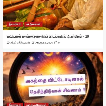
இலக்கியம்
கட்டுரைகள்
கவியரசர் கண்ணதாசனின் பாடல்களில் ஆன்மீகம் – 19
சக்தி சக்திதாசன்
August 5, 2026
0
இலக்கியம்
மரபுக் கவிதைகள்