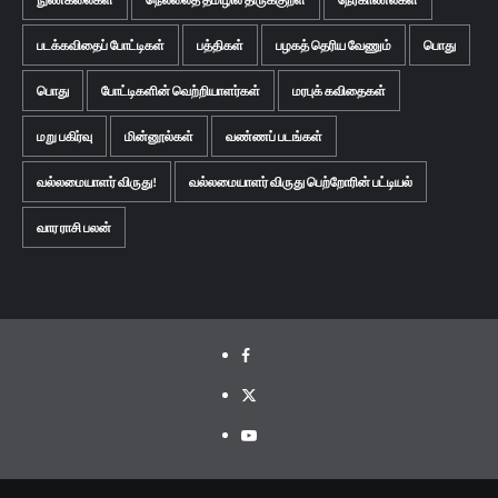
படக்கவிதைப் போட்டிகள்
பத்திகள்
பழகத் தெரிய வேணும்
பொது
பொது
போட்டிகளின் வெற்றியாளர்கள்
மரபுக் கவிதைகள்
மறு பகிர்வு
மின்னூல்கள்
வண்ணப் படங்கள்
வல்லமையாளர் விருது!
வல்லமையாளர் விருது பெற்றோரின் பட்டியல்
வார ராசி பலன்
Facebook
Twitter
Youtube