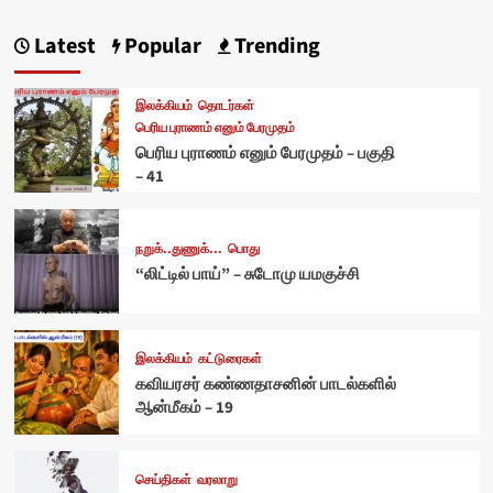
Latest
Popular
Trending
இலக்கியம்
தொடர்கள்
பெரிய புராணம் எனும் பேரமுதம்
பெரிய புராணம் எனும் பேரமுதம் – பகுதி
– 41
நறுக்..துணுக்...
பொது
“லிட்டில் பாய்” – சுடோமு யமகுச்சி
இலக்கியம்
கட்டுரைகள்
கவியரசர் கண்ணதாசனின் பாடல்களில்
ஆன்மீகம் – 19
செய்திகள்
வரலாறு