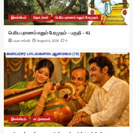
இலக்கியம்
தொடர்கள்
பெரிய புராணம் எனும் பேரமுதம்
பெரிய புராணம் எனும் பேரமுதம் – பகுதி – 41
பவள சங்கரி
August 6, 2026
0
இலக்கியம்
கட்டுரைகள்