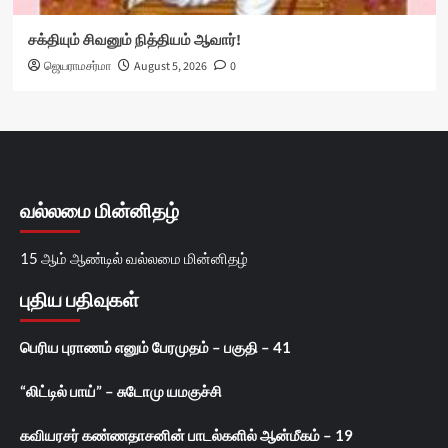
சக்தியும் சிவனும் நித்தியம் ஆவார்!
ஜெயராமசர்மா
August 5, 2026
0
வல்லமை மின்னிதழ்
15 ஆம் ஆண்டில் வல்லமை மின்னிதழ்
புதிய பதிவுகள்
பெரிய புராணம் எனும் பேரமுதம் – பகுதி – 41
“லிட்டில் பாய்” – சுடோமு யமகுச்சி
கவியரசர் கண்ணதாசனின் பாடல்களில் ஆன்மீகம் – 19