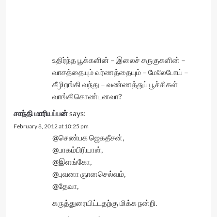
உதிர்ந்த பூக்களின் – இலைச் சருகுகளின் –
வாசத்தையும் வர்ணத்தையும் – மேலேபோய் –
கீழிறங்கி வந்து – வண்ணத்துப் பூச்சிகள்
வாங்கிகொண்டனவா?
சாந்தி மாரியப்பன்
says:
February 8, 2012 at 10:25 pm
@செண்பக ஜெகதீசன்,
@பாகம்பிரியாள்,
@இளங்கோ,
@புவனா ஞானசெல்வம்,
@தேவா,
கருத்துரையிட்டதற்கு மிக்க நன்றி.