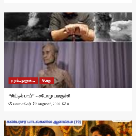
நறுக்..துணுக்...
பொது
“லிட்டில் பாய்” – சுடோமு யமகுச்சி
பவள சங்கரி
August 6, 2026
0