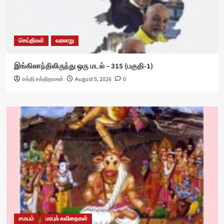
செய்திகள்
வரலாறு
இங்கிலாந்திலிருந்து ஒரு மடல் – 315 (பகுதி-1)
சக்தி சக்திதாசன்
August 5, 2026
0
சமயம்
மரபுக் கவிதைகள்