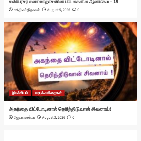
கவியரசர் கண்ணதாசனின் பாடல்களில் ஆன்மீகம் – 19
சக்தி சக்திதாசன்
August 5, 2026
0
இலக்கியம்
மரபுக் கவிதைகள்
அகந்தை விட்டோடினால் தெரிந்திடுவான் சிவனாய்!
ஜெயராமசர்மா
August 3, 2026
0