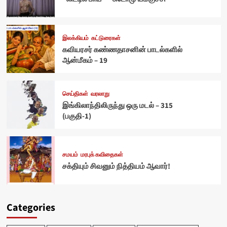
இலக்கியம்
கட்டுரைகள்
கவியரசர் கண்ணதாசனின் பாடல்களில்
ஆன்மீகம் – 19
செய்திகள்
வரலாறு
இங்கிலாந்திலிருந்து ஒரு மடல் – 315
(பகுதி-1)
சமயம்
மரபுக் கவிதைகள்
சக்தியும் சிவனும் நித்தியம் ஆவார்!
Categories