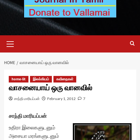
Primary
Menu
HOME
வாசனையாய் ஒரு வானவில்
home-lit
இலக்கியம்
கவிதைகள்
வாசனையாய் ஒரு வானவில்
சாந்தி மாரியப்பன்
February 1, 2012
7
சாந்தி மாரியப்பன்
உதிரா இலைகளுடனும்
அசையா மரங்களுடனும்