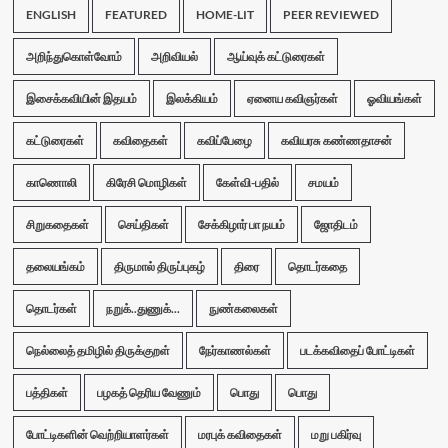
ENGLISH
FEATURED
HOME-LIT
PEER REVIEWED
அறிந்துகொள்வோம்
அறிவியல்
ஆய்வுக் கட்டுரைகள்
இசைக்கவியின் இதயம்
இலக்கியம்
ஏனைய கவிஞர்கள்
ஓவியங்கள்
கட்டுரைகள்
கவிதைகள்
கவிப்பேழை
கவியரசு கண்ணதாசன்
காணொலி
கிரேசி மொழிகள்
கேள்வி-பதில்
சமயம்
சிறுகதைகள்
செய்திகள்
சேக்கிழார் பா நயம்
ஜோதிடம்
தலையங்கம்
திருமால் திருப்புகழ்
திரை
தொடர்கதை
தொடர்கள்
நறுக்..துணுக்...
நுண்கலைகள்
நெல்லைத் தமிழில் திருக்குறள்
நேர்காணல்கள்
படக்கவிதைப் போட்டிகள்
பத்திகள்
பழகத் தெரிய வேணும்
பொது
பொது
போட்டிகளின் வெற்றியாளர்கள்
மரபுக் கவிதைகள்
மறு பகிர்வு