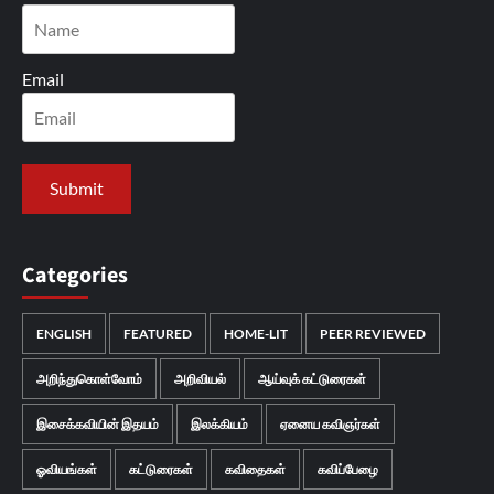
Email
Categories
ENGLISH
FEATURED
HOME-LIT
PEER REVIEWED
அறிந்துகொள்வோம்
அறிவியல்
ஆய்வுக் கட்டுரைகள்
இசைக்கவியின் இதயம்
இலக்கியம்
ஏனைய கவிஞர்கள்
ஓவியங்கள்
கட்டுரைகள்
கவிதைகள்
கவிப்பேழை