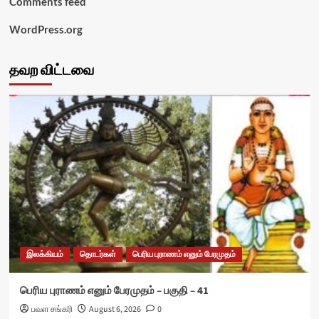
Comments feed
WordPress.org
தவற விட்டவை
இலக்கியம்
தொடர்கள்
பெரிய புராணம் எனும் பேரமுதம்
பெரிய புராணம் எனும் பேரமுதம் – பகுதி – 41
பவள சங்கரி
August 6, 2026
0