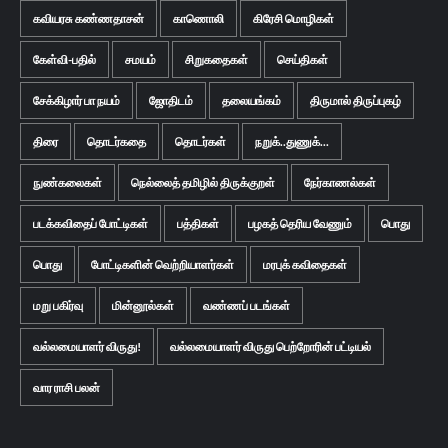
கவியரசு கண்ணதாசன்
காணொலி
கிரேசி மொழிகள்
கேள்வி-பதில்
சமயம்
சிறுகதைகள்
செய்திகள்
சேக்கிழார் பா நயம்
ஜோதிடம்
தலையங்கம்
திருமால் திருப்புகழ்
திரை
தொடர்கதை
தொடர்கள்
நறுக்..துணுக்...
நுண்கலைகள்
நெல்லைத் தமிழில் திருக்குறள்
நேர்காணல்கள்
படக்கவிதைப் போட்டிகள்
பத்திகள்
பழகத் தெரிய வேணும்
பொது
பொது
போட்டிகளின் வெற்றியாளர்கள்
மரபுக் கவிதைகள்
மறு பகிர்வு
மின்னூல்கள்
வண்ணப் படங்கள்
வல்லமையாளர் விருது!
வல்லமையாளர் விருது பெற்றோரின் பட்டியல்
வார ராசி பலன்