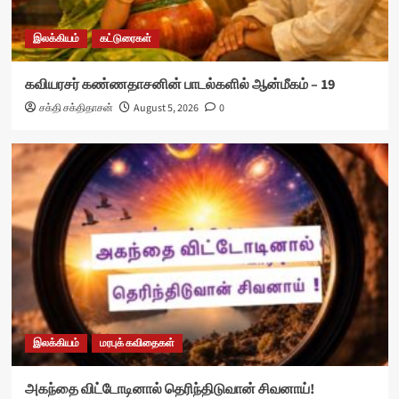
இலக்கியம்
கட்டுரைகள்
கவியரசர் கண்ணதாசனின் பாடல்களில் ஆன்மீகம் – 19
சக்தி சக்திதாசன்
August 5, 2026
0
இலக்கியம்
மரபுக் கவிதைகள்
அகந்தை விட்டோடினால் தெரிந்திடுவான் சிவனாய்!