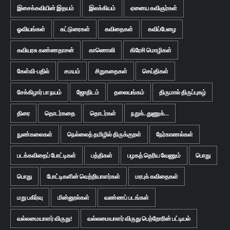
இசைக்கவியின் இதயம்
இலக்கியம்
ஏனைய கவிஞர்கள்
ஓவியங்கள்
கட்டுரைகள்
கவிதைகள்
கவிப்பேழை
கவியரசு கண்ணதாசன்
காணொலி
கிரேசி மொழிகள்
கேள்வி-பதில்
சமயம்
சிறுகதைகள்
செய்திகள்
சேக்கிழார் பா நயம்
ஜோதிடம்
தலையங்கம்
திருமால் திருப்புகழ்
திரை
தொடர்கதை
தொடர்கள்
நறுக்..துணுக்...
நுண்கலைகள்
நெல்லைத் தமிழில் திருக்குறள்
நேர்காணல்கள்
படக்கவிதைப் போட்டிகள்
பத்திகள்
பழகத் தெரிய வேணும்
பொது
பொது
போட்டிகளின் வெற்றியாளர்கள்
மரபுக் கவிதைகள்
மறு பகிர்வு
மின்னூல்கள்
வண்ணப் படங்கள்
வல்லமையாளர் விருது!
வல்லமையாளர் விருது பெற்றோரின் பட்டியல்