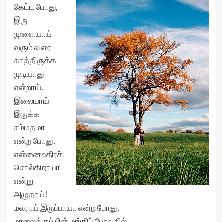
கேட்ட போது,
இரு
முளையாய்
வரும் வரை
காத்திருக்க
முடியாது
என்றாய்.
இலையாய்
இருக்க
சம்மதமா
என்ற போது,
என்னை உதிரச்
சொல்கிறாயா
என்று
அழுதாய்!
மலராய் இருப்பாயா என்ற போது,
மாலைக்குப் பின் மங்கிப் போவதில்