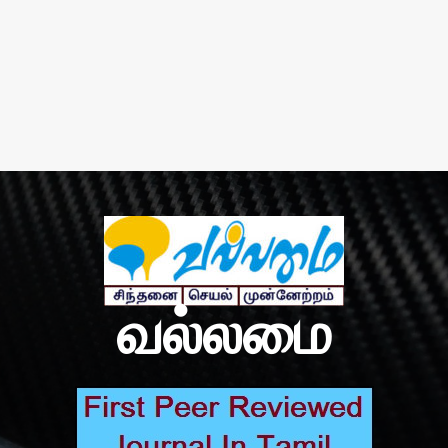
வல்லமை