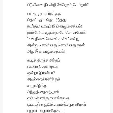
பிரிவினை நீயன்றி வேறெவர் செய்தார்?
பார்த்தது -படர்ந்த்தது
தொட்டது – தொடர்ந்தது
நடந்தன யாவும் இன்னமும் சத்யம்!
நாம் பேசிய முதல் நாளே சொன்னேன்
“உன் நினைவே என் மூச்சு” என்று
அன்று சொன்னது சொன்னது தான்
அது இன்னமும் சத்யம்!!
கூடித் திரிந்த அந்தப்
பசுமை நினைவுகள்
ஒன்றா இரண்டா?
அவற்றைச் சேர்த்துச்
சாறு பிழிந்து
அந்தத் தைலத்தால்
என் உள்ளத்து ரணங்களை
ஓயாமல் கழுவிக்கொண்டிருக்கிறேன்
புற்றாய் மாறாமலிருக்க!