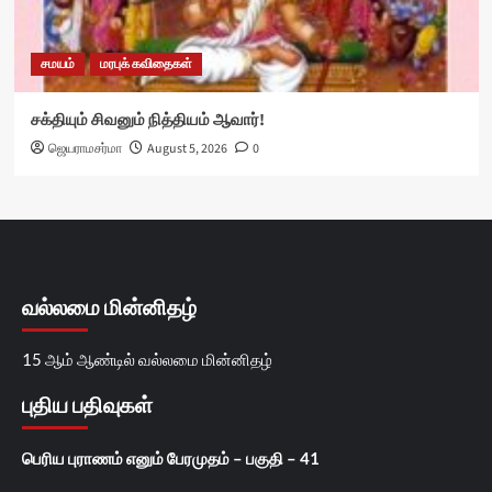
சமயம்
மரபுக் கவிதைகள்
சக்தியும் சிவனும் நித்தியம் ஆவார்!
ஜெயராமசர்மா
August 5, 2026
0
வல்லமை மின்னிதழ்
15 ஆம் ஆண்டில் வல்லமை மின்னிதழ்
புதிய பதிவுகள்
பெரிய புராணம் எனும் பேரமுதம் – பகுதி – 41