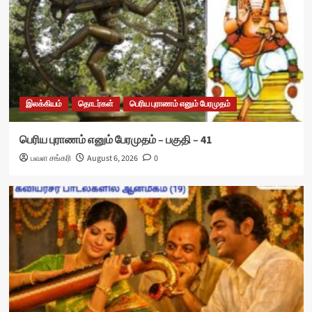
இலக்கியம்
தொடர்கள்
பெரிய புராணம் எனும் பேரமுதம்
பெரிய புராணம் எனும் பேரமுதம் – பகுதி – 41
பவள சங்கரி
August 6, 2026
0