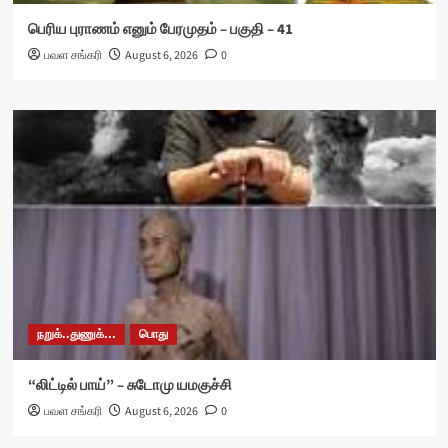
பெரிய புராணம் எனும் பேரமுதம் – பகுதி – 41
பவள சங்கரி
August 6, 2026
0
நறுக்..துணுக்...
பொது
“லிட்டில் பாய்” – சுடோமு யமகுச்சி
பவள சங்கரி
August 6, 2026
0