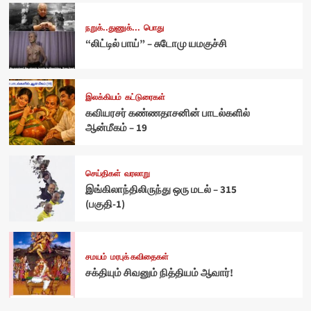
நறுக்..துணுக்...
பொது
“லிட்டில் பாய்” – சுடோமு யமகுச்சி
இலக்கியம்
கட்டுரைகள்
கவியரசர் கண்ணதாசனின் பாடல்களில்
ஆன்மீகம் – 19
செய்திகள்
வரலாறு
இங்கிலாந்திலிருந்து ஒரு மடல் – 315
(பகுதி-1)
சமயம்
மரபுக் கவிதைகள்
சக்தியும் சிவனும் நித்தியம் ஆவார்!