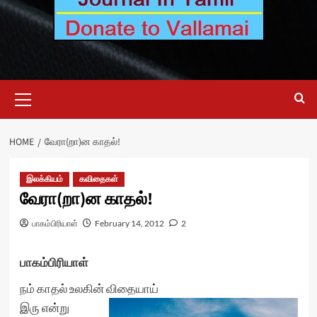
Primary
Menu
HOME
வேரா(றா)ன காதல்!
இலக்கியம்
கவிதைகள்
வேரா(றா)ன காதல்!
பாகம்பிரியாள்
February 14, 2012
2
பாகம்பிரியாள்
நம் காதல் உலகின் விதையாய்
இரு என்று