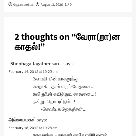
ஜெயராமசர்மா
August 3, 2026
0
2 thoughts on “
வேரா(றா)ன
காதல்!
”
-Shenbaga Jagatheesan...
says:
February 14, 2012 at 10:25 pm
வேராகி, பின் காதலுக்கு
வேறாகியதால் வரும் வேதனை..
கவிஞரின் கவித்துவ சாதனை…!
நன்று. தொடரட்டும்…!
-செண்பக ஜெகதீசன்…
அவ்வை மகள்
says:
February 18, 2012 at 10:25 am
காதலுக்கு – காதலர் தாமே எதிரி எனும்