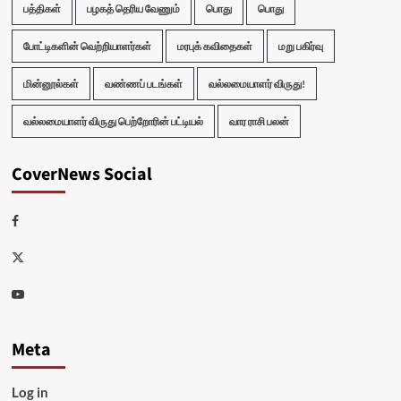
பத்திகள்
பழகத் தெரிய வேணும்
பொது
பொது
போட்டிகளின் வெற்றியாளர்கள்
மரபுக் கவிதைகள்
மறு பகிர்வு
மின்னூல்கள்
வண்ணப் படங்கள்
வல்லமையாளர் விருது!
வல்லமையாளர் விருது பெற்றோரின் பட்டியல்
வார ராசி பலன்
CoverNews Social
Facebook
Twitter
Youtube
Meta
Log in