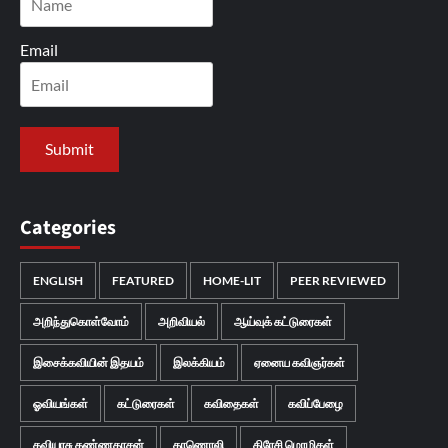
Email
Categories
ENGLISH
FEATURED
HOME-LIT
PEER REVIEWED
அறிந்துகொள்வோம்
அறிவியல்
ஆய்வுக் கட்டுரைகள்
இசைக்கவியின் இதயம்
இலக்கியம்
ஏனைய கவிஞர்கள்
ஓவியங்கள்
கட்டுரைகள்
கவிதைகள்
கவிப்பேழை
கவியரசு கண்ணதாசன்
காணொலி
கிரேசி மொழிகள்