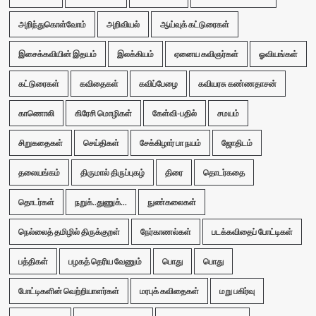
அறிந்துகொள்வோம்
அறிவியல்
ஆய்வுக் கட்டுரைகள்
இசைக்கவியின் இதயம்
இலக்கியம்
ஏனைய கவிஞர்கள்
ஓவியங்கள்
கட்டுரைகள்
கவிதைகள்
கவிப்பேழை
கவியரசு கண்ணதாசன்
காணொலி
கிரேசி மொழிகள்
கேள்வி-பதில்
சமயம்
சிறுகதைகள்
செய்திகள்
சேக்கிழார் பா நயம்
ஜோதிடம்
தலையங்கம்
திருமால் திருப்புகழ்
திரை
தொடர்கதை
தொடர்கள்
நறுக்..துணுக்...
நுண்கலைகள்
நெல்லைத் தமிழில் திருக்குறள்
நேர்காணல்கள்
படக்கவிதைப் போட்டிகள்
பத்திகள்
பழகத் தெரிய வேணும்
பொது
பொது
போட்டிகளின் வெற்றியாளர்கள்
மரபுக் கவிதைகள்
மறு பகிர்வு