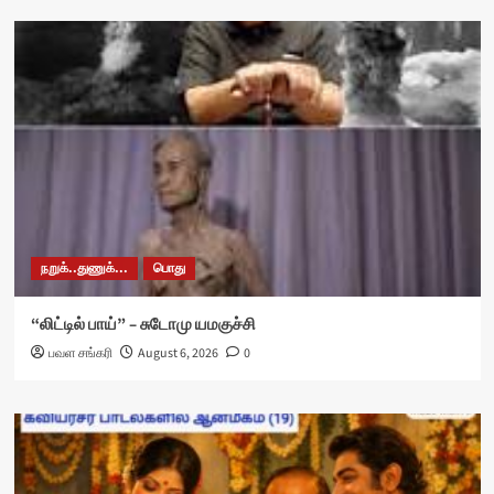
நறுக்..துணுக்...
பொது
“லிட்டில் பாய்” – சுடோமு யமகுச்சி
பவள சங்கரி
August 6, 2026
0