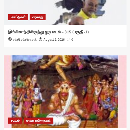
செய்திகள்
வரலாறு
இங்கிலாந்திலிருந்து ஒரு மடல் – 315 (பகுதி-1)
சக்தி சக்திதாசன்
August 5, 2026
0
சமயம்
மரபுக் கவிதைகள்