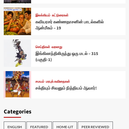
இலக்கியம்
கட்டுரைகள்
கவியரசர் கண்ணதாசனின் பாடல்களில்
ஆன்மீகம் – 19
செய்திகள்
வரலாறு
இங்கிலாந்திலிருந்து ஒரு மடல் – 315
(பகுதி-1)
சமயம்
மரபுக் கவிதைகள்
சக்தியும் சிவனும் நித்தியம் ஆவார்!
Categories
ENGLISH
FEATURED
HOME-LIT
PEER REVIEWED