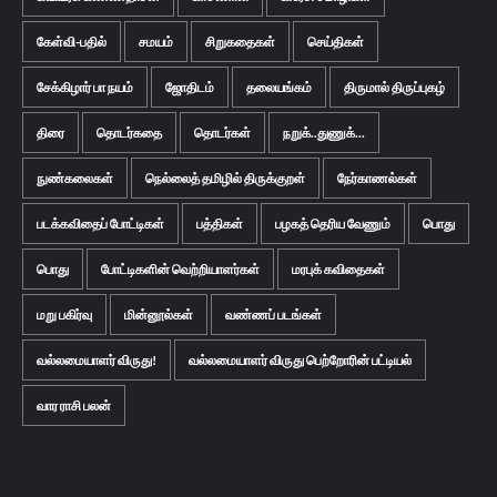
கேள்வி-பதில்
சமயம்
சிறுகதைகள்
செய்திகள்
சேக்கிழார் பா நயம்
ஜோதிடம்
தலையங்கம்
திருமால் திருப்புகழ்
திரை
தொடர்கதை
தொடர்கள்
நறுக்..துணுக்...
நுண்கலைகள்
நெல்லைத் தமிழில் திருக்குறள்
நேர்காணல்கள்
படக்கவிதைப் போட்டிகள்
பத்திகள்
பழகத் தெரிய வேணும்
பொது
பொது
போட்டிகளின் வெற்றியாளர்கள்
மரபுக் கவிதைகள்
மறு பகிர்வு
மின்னூல்கள்
வண்ணப் படங்கள்
வல்லமையாளர் விருது!
வல்லமையாளர் விருது பெற்றோரின் பட்டியல்
வார ராசி பலன்