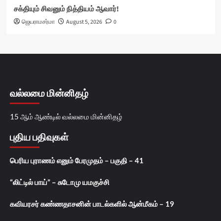
சக்தியும் சிவனும் நித்தியம் ஆவார்!
ஜெயராமசர்மா
August 5, 2026
0
வல்லமை மின்னிதழ்
15 ஆம் ஆண்டில் வல்லமை மின்னிதழ்
புதிய பதிவுகள்
பெரிய புராணம் எனும் பேரமுதம் – பகுதி – 41
“லிட்டில் பாய்” – சுடோமு யமகுச்சி
கவியரசர் கண்ணதாசனின் பாடல்களில் ஆன்மீகம் – 19