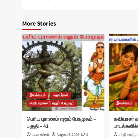
navigation
More Stories
இலக்கியம்
தொடர்கள்
பெரிய புராணம் எனும் பேரமுதம்
இலக்கியம்
பெரிய புராணம் எனும் பேரமுதம் –
கவியரசர்
பகுதி – 41
பாடல்களில்
பவள சங்கரி
August 6, 2026
0
சக்தி சக்தித