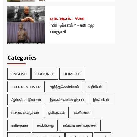
நறுக்..துணுக்...
பொது
“லிட்டில் பாய்” – சுடோமு
யமகுச்சி
Categories
ENGLISH
FEATURED
HOME-LIT
PEER REVIEWED
அறிந்துகொள்வோம்
அறிவியல்
ஆய்வுக் கட்டுரைகள்
இசைக்கவியின் இதயம்
இலக்கியம்
ஏனைய கவிஞர்கள்
ஓவியங்கள்
கட்டுரைகள்
கவிதைகள்
கவிப்பேழை
கவியரசு கண்ணதாசன்