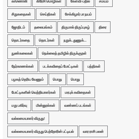
காணொலி
கிரேசி மொழிகள்
கேள்வி-பதில்
சமயம்
சிறுகதைகள்
செய்திகள்
சேக்கிழார் பா நயம்
ஜோதிடம்
தலையங்கம்
திருமால் திருப்புகழ்
திரை
தொடர்கதை
தொடர்கள்
நறுக்..துணுக்...
நுண்கலைகள்
நெல்லைத் தமிழில் திருக்குறள்
நேர்காணல்கள்
படக்கவிதைப் போட்டிகள்
பத்திகள்
பழகத் தெரிய வேணும்
பொது
பொது
போட்டிகளின் வெற்றியாளர்கள்
மரபுக் கவிதைகள்
மறு பகிர்வு
மின்னூல்கள்
வண்ணப் படங்கள்
வல்லமையாளர் விருது!
வல்லமையாளர் விருது பெற்றோரின் பட்டியல்
வார ராசி பலன்