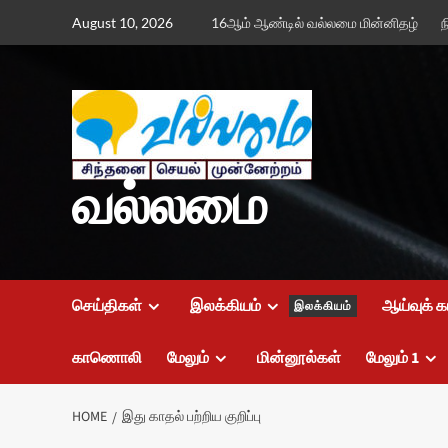
Skip
August 10, 2026
16ஆம் ஆண்டில் வல்லமை மின்னிதழ்
ந
to
content
வல்லமை
செய்திகள்
இலக்கியம்
ஆய்வுக் க
இலக்கியம்
காணொலி
மேலும்
மின்னூல்கள்
மேலும் 1
HOME
இது காதல் பற்றிய குறிப்பு