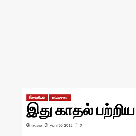
இலக்கியம்
கவிதைகள்
இது காதல் பற்றிய க
பைசால்
April 30, 2012
0