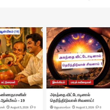
கட்டுரைகள்
இலக்கியம்
மரபுக் கவிதைகள்
 கண்ணதாசனின்
அகந்தை விட்டோடினால்
 ஆன்மீகம் – 19
தெரிந்திடுவான் சிவனாய்!
ாசன்
August 5, 2026
0
ஜெயராமசர்மா
August 3, 2026
0