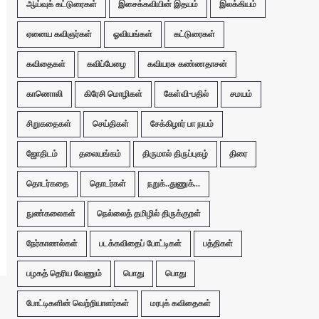
ஆய்வுக் கட்டுரைகள்
இசைக்கவியின் இதயம்
இலக்கியம்
ஏனைய கவிஞர்கள்
ஓவியங்கள்
கட்டுரைகள்
கவிதைகள்
கவிப்பேழை
கவியரசு கண்ணதாசன்
காணொலி
கிரேசி மொழிகள்
கேள்வி-பதில்
சமயம்
சிறுகதைகள்
செய்திகள்
சேக்கிழார் பா நயம்
ஜோதிடம்
தலையங்கம்
திருமால் திருப்புகழ்
திரை
தொடர்கதை
தொடர்கள்
நறுக்..துணுக்...
நுண்கலைகள்
நெல்லைத் தமிழில் திருக்குறள்
நேர்காணல்கள்
படக்கவிதைப் போட்டிகள்
பத்திகள்
பழகத் தெரிய வேணும்
பொது
பொது
போட்டிகளின் வெற்றியாளர்கள்
மரபுக் கவிதைகள்