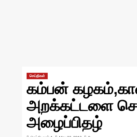
செய்திகள்
கம்பன் கழகம்,கா
அறக்கட்டளை சொ
அழைப்பிதழ்