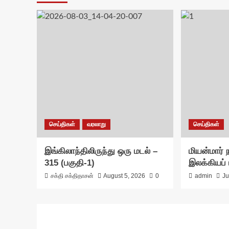
செய்திகள்
வரலாறு
செய்திகள்
இங்கிலாந்திலிருந்து ஒரு மடல் –
மியன்மார் ந
315 (பகுதி-1)
இலக்கியப் 
சக்தி சக்திதாசன்
August 5, 2026
0
admin
Ju