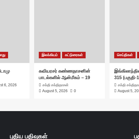
ொது
இலக்கியம்
கட்டுரைகள்
செய்திகள்
சுடோமு
கவியரசர் கண்ணதாசனின்
இங்கிலாந்தில
பாடல்களில் ஆன்மீகம் – 19
315 (பகுதி-1
st 6, 2026
சக்தி சக்திதாசன்
சக்தி சக்தித
August 5, 2026
0
August 5, 2
புதிய பதிவுகள்
ப