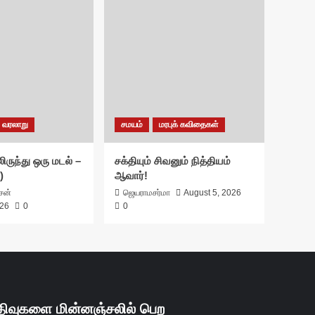
வரலாறு
சமயம்
மரபுக் கவிதைகள்
ிருந்து ஒரு மடல் –
சக்தியும் சிவனும் நித்தியம்
)
ஆவார்!
ாசன்
ஜெயராமசர்மா
August 5, 2026
026
0
0
திவுகளை மின்னஞ்சலில் பெற