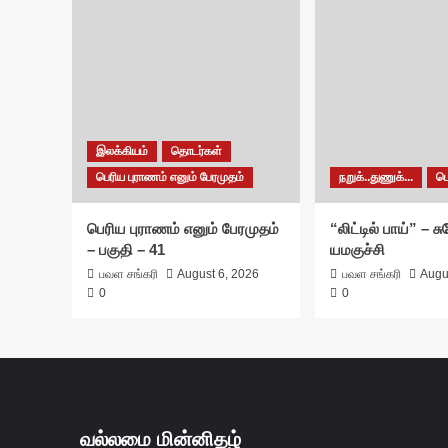
இலக்கியம்
தொடர்கள்
பெரிய புராணம் எனும் பேரமுதம்
நறுக்..துணுக்...
ப
பெரிய புராணம் எனும் பேரமுதம்
“லிட்டில் பாய்” – 
– பகுதி – 41
யமகுச்சி
பவள சங்கரி
August 6, 2026
பவள சங்கரி
Augu
0
0
வல்லமை மின்னிதழ்