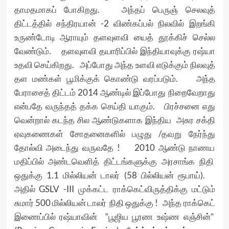
தாமதமாகப் போகிறது. அந்தப் பெருஞ் செலவுத்
திட்டத்தில் சந்திரயான் -2 விண்கப்பல் நிலவில் இறங்கி
உருண்டோடி ஆராயும் தளவுளவி யைத் தூக்கிச் செல்ல
வேண்டும். தளவுளவி தயாரிப்பில் இந்தியாவுக்கு ரஷ்யா
உதவி செய்கிறது. அப்போது அந்த உளவி எடுக்கும் நிலவுத்
தள மண்கள் பூமிக்குக் கொண்டு வரப்படும். அந்த
பேராசைத் திட்டம் 2014 ஆண்டில் இப்போது நிறைவேறாது
என்பதே வருந்தத் தக்க செய்தி யாகும். பிரச்சனை எது
வென்றால் கடந்த சில ஆண்டுகளாக இந்திய அசுர சக்தி
ஏவுகணைகள் சோதனைகளில் பழுது /தவறு நேர்ந்து
தோல்வி அடைந்து வருவதே ! 2010 ஆண்டு நாணய
மதிப்பில் அண்டவெளித் திட்டங்களுக்கு அரசாங்க நிதி
ஒதுக்கு 1.1 மில்லியன் டாலர் (58 பில்லியன் ரூபாய்).
அதில் GSLV -III முக்கட்ட ராக்கெட்விருத்திக்கு மட்டும்
சுமார் 500 மில்லியன் டாலர் நிதி ஒதுக்கு ! அந்த ராக்கெட்
இணைப்பில் ரஷ்யாவின் “பூஜிய பூரண உஷ்ண எஞ்சின்”