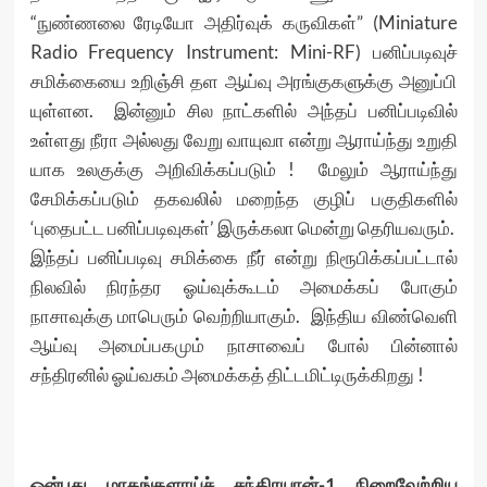
“நுண்ணலை ரேடியோ அதிர்வுக் கருவிகள்” (Miniature
Radio Frequency Instrument: Mini-RF) பனிப்படிவுச்
சமிக்கையை உறிஞ்சி தள ஆய்வு அரங்குகளுக்கு அனுப்பி
யுள்ளன. இன்னும் சில நாட்களில் அந்தப் பனிப்படிவில்
உள்ளது நீரா அல்லது வேறு வாயுவா என்று ஆராய்ந்து உறுதி
யாக உலகுக்கு அறிவிக்கப்படும் ! மேலும் ஆராய்ந்து
சேமிக்கப்படும் தகவலில் மறைந்த குழிப் பகுதிகளில்
‘புதைபட்ட பனிப்படிவுகள்’ இருக்கலா மென்று தெரியவரும்.
இந்தப் பனிப்படிவு சமிக்கை நீர் என்று நிரூபிக்கப்பட்டால்
நிலவில் நிரந்தர ஓய்வுக்கூடம் அமைக்கப் போகும்
நாசாவுக்கு மாபெரும் வெற்றியாகும். இந்திய விண்வெளி
ஆய்வு அமைப்பகமும் நாசாவைப் போல் பின்னால்
சந்திரனில் ஓய்வகம் அமைக்கத் திட்டமிட்டிருக்கிறது !
ஒன்பது மாதங்களாய்ச் சந்திரயான்-1 நிறைவேற்றிய