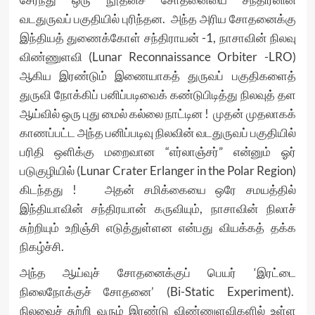
வடதுருவப் பகுதியில் புரிந்தன. அந்த அரிய சோதனைக்கு
இந்தியத் துணைக்கோள் சந்திராயன் -1, நாசாவின் நிலவு
விண்ணுளவி (Lunar Reconnaissance Orbiter -LRO)
ஆகிய இரண்டும் இணையாகத் துருவப் பகுதிகளைத்
துருவி நோக்கிப் பனிப்படிவைக் கண்டுபிடித்து நிலவுத் தள
ஆய்வில் ஒரு புது மைல் கல்லை நாட்டின ! முதன் முதலாகக்
காணப்பட்ட அந்த பனிப்படிவு நிலவின் வடதுருவப் பகுதியில்
பரிதி ஒளிக்கு மறைவான “எர்லாஞ்சர்” என்னும் ஓர்
படுகுழியில் (Lunar Crater Erlanger in the Polar Region)
கிடந்தது ! அதன் சமிக்கையை ஒரே சமயத்தில்
இந்தியாவின் சந்திரயான் கருவியும், நாசாவின் நிலாச்
சுற்றியும் உறிஞ்சி எடுத்துள்ளன என்பது வியக்கத் தக்க
நிகழ்ச்சி.
அந்த ஆய்வுச் சோதனைக்குப் பெயர் ‘இரட்டை
நிலைநோக்குச் சோதனை’ (Bi-Static Experiment).
நிலவைச் சுற்றி வரும் இரண்டு விண்ணுளவிகளில் உள்ள