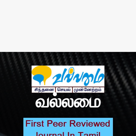
வல்லமை