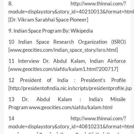
8.
http://www.thinnai.com/?
module=displaystory&story_id=40210013&format=htm
[Dr. Vikram Sarabhai Space Pioneer]
9. Indian Space Program By: Wikipedia
10 Indian Space Research Organization (ISRO)
[
www.geocities.com/indian_space_story/isro.html
]
11 Interview Dr. Abdul Kalam, Indian Airforce
[
www.geocities.com/siafdu/kalam1.html?200717
]
12 President of India : President’s Profile
[
http://presidentofindia.nic.in/scripts/presidentprofile.jsp
13 Dr. Abdul Kalam : India’s Missile
Program
www.geocities.com/siafdu/kalam.html
14
http://www.thinnai.com/?
module=displaystory&story_id=40810231&format=htm