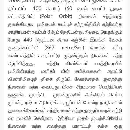
2008 நவம்பர் 12 ஆம் தேதி சந்தரயான் -1 துணைக்கோள்
திட்டமிட்ட 100 கி.மீடர் (60 மைல் உயரம்) துருவ
வட்டவீதியில் (Polar Orbit) நிலவைச் சுற்றிவரத்
துவங்கியது. பூமியைக் கடப்புச் சுற்றுவீதியில் சுற்றிவந்த
சந்திரயான் நவம்பர் 8 ஆம் தேதியன்று, நிலவை நெருங்கும்
போது 440 நியூட்டன் திரவ எஞ்சின் இயங்கி வேகம்
குறைக்கப்பட்டு (367 metre/Sec) நிலவின் ஈர்ப்பு
மண்டலத்தில் கவரப்பட்டு முதன்முதல் நிலவைச் சுற்ற
ஆரம்பித்தது. சந்திர விண்வெளி யாத்திரையில்
பூமியிலிருந்து மனிதர் மின் சமிக்கைகள் அனுப்பி
விண்சிமிழைத் திசை திருப்பி வேகத்தைக் குறைத்து
நிலவைச் சுற்ற வைப்பது மிகச் சிரமமான பொறியியல்
நுணுக்க முயற்சி. முதன்முதலில் அவ்விதம் செய்ய
முயன்ற ரஷ்யா அமெரிக்கா, ஜப்பான் போன்ற நாடுகளின்
துணைக்கோள்கள் சந்திரனைச் சுற்றாது சூரியநைச் சுற்றி
வர நழுவிச் சென்றன. இந்தியா முதல் முயற்சியிலேயே
நிலவைச் சுற்ற வைத்தது பாராட்டத் தக்க ஒரு