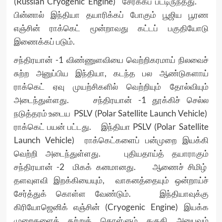
(Russian Cryogenic Engine) சேர்க்கப் பட்டிருந்தது.
பின்னால் இந்தியா தயாரிக்கப் போகும் பூஜிய பூரண
எஞ்சின் ராக்கெட் மூன்றாவது கட்டப் பகுதியோடு
இணைக்கப் படும்.
சந்திரயான் -1 விண்ணுளவியை வெற்றிகரமாய் நிலவைச்
சுற்ற அனுப்பிய இந்தியா, கடந்த பல ஆண்டுகளாய்
ராக்கெட் ஏவு முயற்சிகளில் வெற்றியும் தோல்வியும்
அடைந்துள்ளது. சந்திரயான் -1 தூக்கிச் செல்ல
நடுத்தரம் உடைய PSLV (Polar Satellite Launch Vehicle)
ராக்கெட் பயன் பட்டது. இந்தியா PSLV (Polar Satellite
Launch Vehicle) ராக்கெட்களைப் பன்முறை இயக்கி
வெற்றி அடைந்துள்ளது. புதியதாய்த் தயாராகும்
சந்திரயான் -2 மிகக் கனமானது. ஆணைச் சிமிழ்
தளவுளவி இறக்கியையும், வாகனத்தையும் ஒன்றாய்ச்
சேர்த்துக் கொள்ள வேண்டும். இந்தியாவுக்கு
கிரியோஜெனிக் எஞ்சின் (Cryogenic Engine) இயக்க
முறைகளைக் கற்றுக் கொள்ளும் தகுதி அனுபவம்