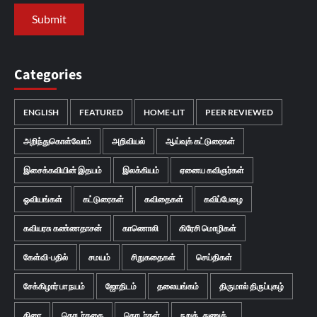
Categories
ENGLISH
FEATURED
HOME-LIT
PEER REVIEWED
அறிந்துகொள்வோம்
அறிவியல்
ஆய்வுக் கட்டுரைகள்
இசைக்கவியின் இதயம்
இலக்கியம்
ஏனைய கவிஞர்கள்
ஓவியங்கள்
கட்டுரைகள்
கவிதைகள்
கவிப்பேழை
கவியரசு கண்ணதாசன்
காணொலி
கிரேசி மொழிகள்
கேள்வி-பதில்
சமயம்
சிறுகதைகள்
செய்திகள்
சேக்கிழார் பா நயம்
ஜோதிடம்
தலையங்கம்
திருமால் திருப்புகழ்
திரை
தொடர்கதை
தொடர்கள்
நறுக்..துணுக்...