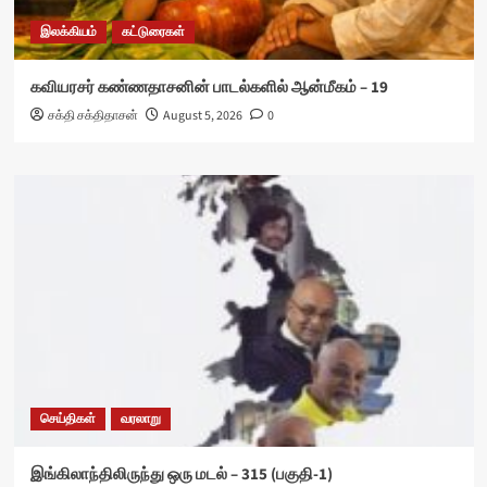
இலக்கியம்
கட்டுரைகள்
கவியரசர் கண்ணதாசனின் பாடல்களில் ஆன்மீகம் – 19
சக்தி சக்திதாசன்
August 5, 2026
0
செய்திகள்
வரலாறு
இங்கிலாந்திலிருந்து ஒரு மடல் – 315 (பகுதி-1)