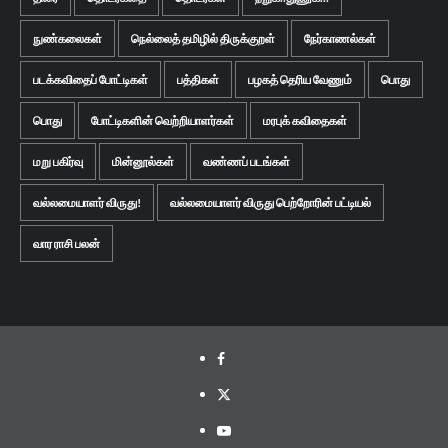
நுண்கலைகள்
நெல்லைத் தமிழில் திருக்குறள்
நேர்காணல்கள்
படக்கவிதைப் போட்டிகள்
பத்திகள்
பழகத் தெரிய வேணும்
பொது
பொது
போட்டிகளின் வெற்றியாளர்கள்
மரபுக் கவிதைகள்
மறு பகிர்வு
மின்னூல்கள்
வண்ணப் படங்கள்
வல்லமையாளர் விருது!
வல்லமையாளர் விருது பெற்றோரின் பட்டியல்
வார ராசி பலன்
Facebook
Twitter
Youtube