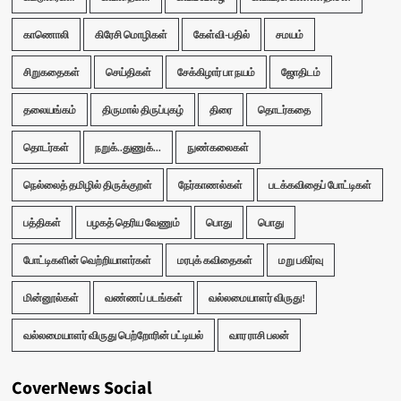
காணொலி
கிரேசி மொழிகள்
கேள்வி-பதில்
சமயம்
சிறுகதைகள்
செய்திகள்
சேக்கிழார் பா நயம்
ஜோதிடம்
தலையங்கம்
திருமால் திருப்புகழ்
திரை
தொடர்கதை
தொடர்கள்
நறுக்..துணுக்...
நுண்கலைகள்
நெல்லைத் தமிழில் திருக்குறள்
நேர்காணல்கள்
படக்கவிதைப் போட்டிகள்
பத்திகள்
பழகத் தெரிய வேணும்
பொது
பொது
போட்டிகளின் வெற்றியாளர்கள்
மரபுக் கவிதைகள்
மறு பகிர்வு
மின்னூல்கள்
வண்ணப் படங்கள்
வல்லமையாளர் விருது!
வல்லமையாளர் விருது பெற்றோரின் பட்டியல்
வார ராசி பலன்
CoverNews Social