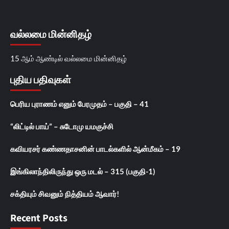
வல்லமை மின்னிதழ்
15 ஆம் ஆண்டில் வல்லமை மின்னிதழ்
புதிய பதிவுகள்
பெரிய புராணம் எனும் பேரமுதம் – பகுதி – 41
“லிட்டில் பாய்” – சுடோமு யமகுச்சி
கவியரசர் கண்ணதாசனின் பாடல்களில் ஆன்மீகம் – 19
இங்கிலாந்திலிருந்து ஒரு மடல் – 315 (பகுதி-1)
சக்தியும் சிவனும் நித்தியம் ஆவார்!
Recent Posts