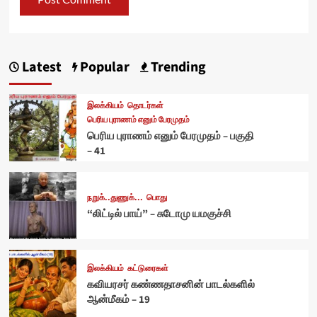
Latest
Popular
Trending
இலக்கியம்
தொடர்கள்
பெரிய புராணம் எனும் பேரமுதம்
பெரிய புராணம் எனும் பேரமுதம் – பகுதி
– 41
நறுக்..துணுக்...
பொது
“லிட்டில் பாய்” – சுடோமு யமகுச்சி
இலக்கியம்
கட்டுரைகள்
கவியரசர் கண்ணதாசனின் பாடல்களில்
ஆன்மீகம் – 19