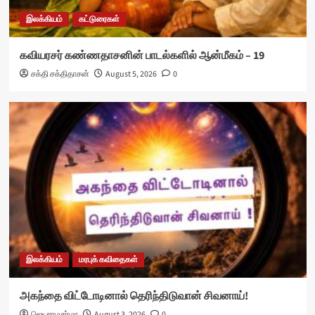
இலக்கியம்
கட்டுரைகள்
கவியரசர் கண்ணதாசனின் பாடல்களில் ஆன்மீகம் – 19
சக்தி சக்திதாசன்
August 5, 2026
0
இலக்கியம்
மரபுக் கவிதைகள்
அகந்தை விட்டோடினால் தெரிந்திடுவான் சிவனாய்!
ஜெயராமசர்மா
August 3, 2026
0