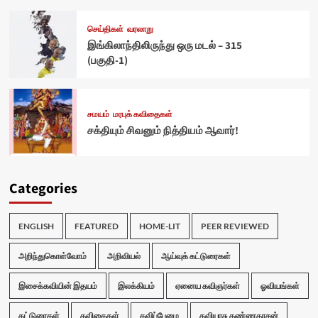
செய்திகள்
வரலாறு
இங்கிலாந்திலிருந்து ஒரு மடல் – 315
(பகுதி-1)
சமயம்
மரபுக் கவிதைகள்
சக்தியும் சிவனும் நித்தியம் ஆவார்!
Categories
ENGLISH
FEATURED
HOME-LIT
PEER REVIEWED
அறிந்துகொள்வோம்
அறிவியல்
ஆய்வுக் கட்டுரைகள்
இசைக்கவியின் இதயம்
இலக்கியம்
ஏனைய கவிஞர்கள்
ஓவியங்கள்
கட்டுரைகள்
கவிதைகள்
கவிப்பேழை
கவியரசு கண்ணதாசன்