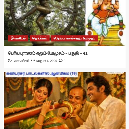
இலக்கியம்
தொடர்கள்
பெரிய புராணம் எனும் பேரமுதம்
பெரிய புராணம் எனும் பேரமுதம் – பகுதி – 41
பவள சங்கரி
August 6, 2026
0