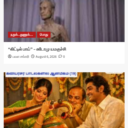
நறுக்..துணுக்...
பொது
“லிட்டில் பாய்” – சுடோமு யமகுச்சி
பவள சங்கரி
August 6, 2026
0