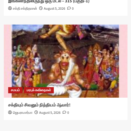
இங்கிலாந்திலிருந்து ஒரு மடல் – 315 (பகுதி-1)
சக்தி சக்திதாசன்
August 5, 2026
0
சமயம்
மரபுக் கவிதைகள்
சக்தியும் சிவனும் நித்தியம் ஆவார்!
ஜெயராமசர்மா
August 5, 2026
0