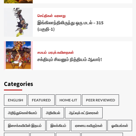
செய்திகள்
வரலாறு
இங்கிலாந்திலிருந்து ஒரு மடல் – 315
(பகுதி-1)
சமயம்
மரபுக் கவிதைகள்
சக்தியும் சிவனும் நித்தியம் ஆவார்!
Categories
ENGLISH
FEATURED
HOME-LIT
PEER REVIEWED
அறிந்துகொள்வோம்
அறிவியல்
ஆய்வுக் கட்டுரைகள்
இசைக்கவியின் இதயம்
இலக்கியம்
ஏனைய கவிஞர்கள்
ஓவியங்கள்