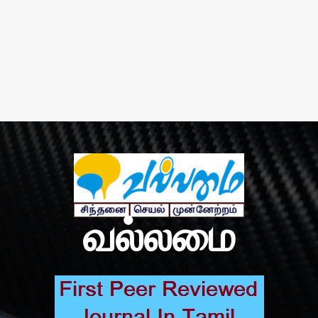
வல்லமை