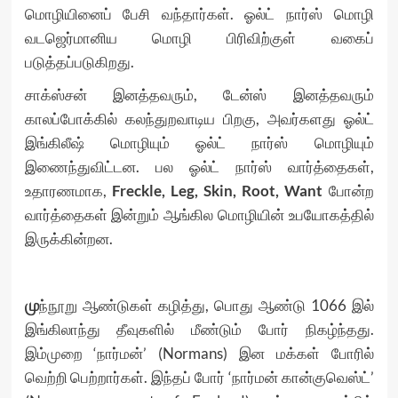
மொழியினைப் பேசி வந்தார்கள். ஓல்ட் நார்ஸ் மொழி
வடஜெர்மானிய மொழி பிரிவிற்குள் வகைப்
படுத்தப்படுகிறது.
சாக்ஸ்சன் இனத்தவரும், டேன்ஸ் இனத்தவரும்
காலப்போக்கில் கலந்துறவாடிய பிறகு, அவர்களது ஓல்ட்
இங்கிலீஷ் மொழியும் ஓல்ட் நார்ஸ் மொழியும்
இணைந்துவிட்டன. பல ஓல்ட் நார்ஸ் வார்த்தைகள்,
உதாரணமாக,
Freckle, Leg, Skin, Root, Want
போன்ற
வார்த்தைகள் இன்றும் ஆங்கில மொழியின் உபயோகத்தில்
இருக்கின்றன.
மு
ந்நூறு ஆண்டுகள் கழித்து, பொது ஆண்டு 1066 இல்
இங்கிலாந்து தீவுகளில் மீண்டும் போர் நிகழ்ந்தது.
இம்முறை ‘நார்மன்’ (Normans) இன மக்கள் போரில்
வெற்றி பெற்றார்கள். இந்தப் போர் ‘நார்மன் கான்குவெஸ்ட்’