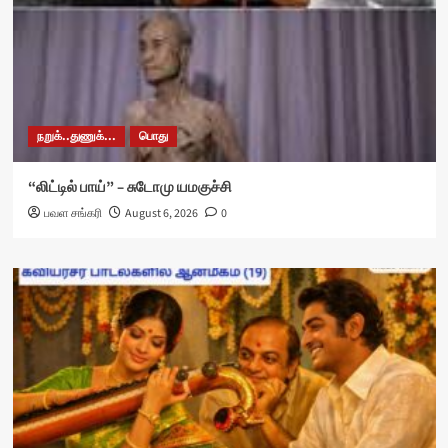
நறுக்..துணுக்...
பொது
“லிட்டில் பாய்” – சுடோமு யமகுச்சி
பவள சங்கரி
August 6, 2026
0