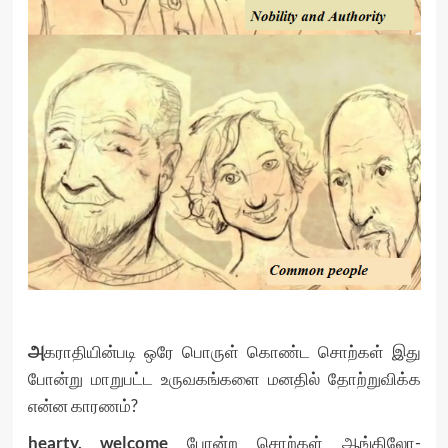
அ
கராதியின்படி ஒரே பொருள் கொண்ட சொற்கள் இது
போன்று மாறுபட்ட உருவகங்களை மனதில் தோற்றுவிக்க
என்ன காரணம்?
hearty, welcome
போன்ற சொற்கள் ஆங்கிலோ-