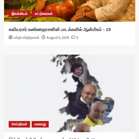
இலக்கியம்
கட்டுரைகள்
கவியரசர் கண்ணதாசனின் பாடல்களில் ஆன்மீகம் – 19
சக்தி சக்திதாசன்
August 5, 2026
0
செய்திகள்
வரலாறு