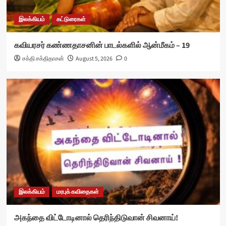
இலக்கியம்
கட்டுரைகள்
கவியரசர் கண்ணதாசனின் பாடல்களில் ஆன்மீகம் – 19
சக்தி சக்திதாசன்
August 5, 2026
0
இலக்கியம்
மரபுக் கவிதைகள்
அகந்தை விட்டோடினால் தெரிந்திடுவான் சிவனாய்!