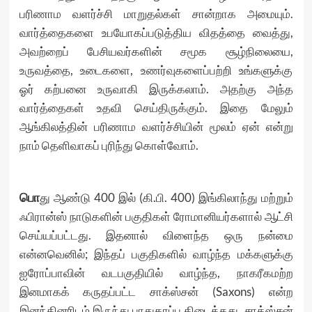
பரிணாம வளர்ச்சி மாறுதல்கள் சான்றாக அமையும்.
வார்த்தைகளை உபயோகப்படுத்திய விதத்தை வைத்து,
அவற்றைப் பேசியவர்களின் சமூக சூழ்நிலையை,
உருவத்தை, உடைகளை, உணர்வுகளைப்பற்றி உங்களுக்கு
ஓர் கற்பனை உருவாகி இருக்கலாம். அதற்கு அந்த
வார்த்தைகள் உதவி செய்திருக்கும். இதை மேலும்
ஆங்கிலத்தின் பரிணாம வளர்ச்சியின் மூலம் ஏன் என்று
நாம் தெளிவாகப் புரிந்து கொள்வோம்.
பொ
து ஆண்டு 400 இல் (கி.பி. 400) இங்கிலாந்து மற்றும்
ஃபிரான்ஸ் நாடுகளின் பகுதிகள் ரோமானியர்களால் ஆட்சி
செய்யப்பட்டது. இதனால் விளைந்த ஒரு நன்மை
என்னவெனில்; இந்தப் பகுதிகளில் வாழ்ந்த மக்களுக்கு
ஐரோப்பாவின் வடபகுதியில் வாழ்ந்த, நாகரீகமற்ற
இனமாகக் கருதப்பட்ட சாக்ஸ்சன் (Saxons) என்ற
இனந்தினரிடம் இருந்து பாதுகாப்பு கிடைத்தது. சாக்ஸ்சன்