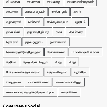
கட்டுரைகள்
கவிதைகள்
கவிப்பேழை
கவியரசு கண்ணதாசன்
காணொலி
கிரேசி மொழிகள்
கேள்வி-பதில்
சமயம்
சிறுகதைகள்
செய்திகள்
சேக்கிழார் பா நயம்
ஜோதிடம்
தலையங்கம்
திருமால் திருப்புகழ்
திரை
தொடர்கதை
தொடர்கள்
நறுக்..துணுக்...
நுண்கலைகள்
நெல்லைத் தமிழில் திருக்குறள்
நேர்காணல்கள்
படக்கவிதைப் போட்டிகள்
பத்திகள்
பழகத் தெரிய வேணும்
பொது
பொது
போட்டிகளின் வெற்றியாளர்கள்
மரபுக் கவிதைகள்
மறு பகிர்வு
மின்னூல்கள்
வண்ணப் படங்கள்
வல்லமையாளர் விருது!
வல்லமையாளர் விருது பெற்றோரின் பட்டியல்
வார ராசி பலன்
CoverNews Social