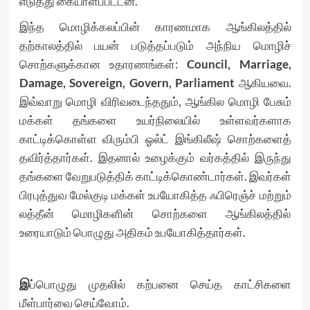
எடுத்து கையாளப்பட்டன.
இந்த மொழிக்கலப்பின் காரணமாக ஆங்கிலத்தில்
தற்காலத்தில் பயன் படுத்தப்படும் அந்நிய மொழிச்
சொற்களுக்கான உதாரணங்கள்:
Council, Marriage,
Damage, Sovereign, Govern, Parliament
ஆகியவை.
இவ்வாறு மொழி விரிவடைந்ததும், ஆங்கில மொழி பேசும்
மக்கள் தங்களை உயர்நிலையில் உள்ளவர்களாக
காட்டிக்கொள்ள விரும்பி ஓல்ட் இங்கிலீஷ் சொற்களைத்
தவிர்த்தார்கள். இதனால் உழைக்கும் வர்கத்தில் இருந்து
தங்களை வேறுபடுத்திக் காட்டிக்கொண்டார்கள். இவர்கள்
பிரபுத்துவ மேல்குடி மக்கள் உபயோகித்த ஃபிரெஞ்ச் மற்றும்
லத்தீன் மொழிகளின் சொற்களை ஆங்கிலத்தில்
உரையாடும் பொழுது அதிகம் உபயோகித்தார்கள்.
இ
ப்பொழுது முதலில் கற்பனை செய்த காட்சிகளை
மீள்பார்வை செய்வோம்.