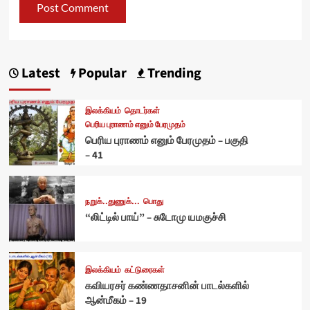
Latest
Popular
Trending
இலக்கியம்
தொடர்கள்
பெரிய புராணம் எனும் பேரமுதம்
பெரிய புராணம் எனும் பேரமுதம் – பகுதி
– 41
நறுக்..துணுக்...
பொது
“லிட்டில் பாய்” – சுடோமு யமகுச்சி
இலக்கியம்
கட்டுரைகள்
கவியரசர் கண்ணதாசனின் பாடல்களில்
ஆன்மீகம் – 19