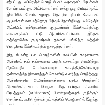
ஏற்பட்டது. ஃபிரெஞ்ச் மொழி பேசும் அரசகுலம், பிரபுக்கள்
போன்ற உயர்குல ஆட்சியாளர்கள் என்று ஒரு பிரிவும்; ஓல்ட்
இங்கிலீஷ் பேசும், உழவுத் தொழில் புரியும் வேளாண்
குடிமக்கள் என மற்றொரு பிரிவும் தோன்றியது. ஃபிரெஞ்ச்
ஆட்சியில் கத்தோலிக்க குருமார்கள் இங்கிலாந்திற்கு
வரவழைக்கப் பட்டு ஆதரிக்கபட்டர்கள். இந்தக்
கத்தோலிக்க குருமார்கள் தங்கள் பங்கிற்கு லத்தீன்
மொழியை இங்கிலாந்தில் நுழைத்தார்கள்.
இது போன்ற பல மொழிகளின் கலப்பின் காரணமாக
ஆங்கிலம் தன் தன்மையை மாற்றி வளைந்து கொடுத்து,
பிறமொழிச் சொற்களையும் காலத்திற்கேற்றவாறு
தன்னகத்தே இணைத்துக் கொண்டு வளர்ந்து செழித்தது.
ஆங்கிலத்தின் ஆயிரக்கணக்கான புதிய சொற்கள்;
அரசாங்கம், சட்டம், பெருமை மிகு உயர்குடி மக்களின்
பிரபுத்துவம் (aristocracy) போன்றவற்றைக் குறிக்கும்
சொற்கள், ஃபிரெஞ்ச் மற்றும் லத்தீன் மொழிகளில் இருந்து