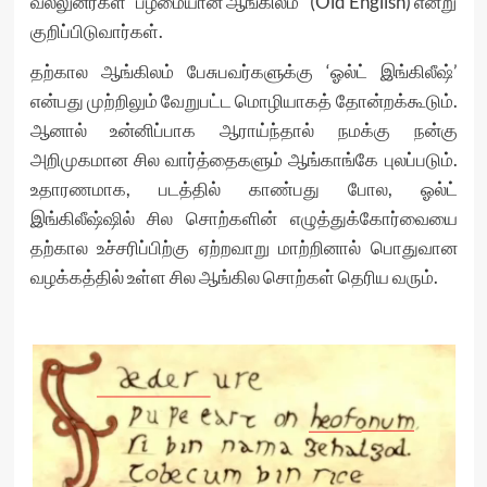
வல்லுனர்கள் “பழமையான ஆங்கிலம்” (Old English) என்று
குறிப்பிடுவார்கள்.
தற்கால ஆங்கிலம் பேசுபவர்களுக்கு ‘ஓல்ட் இங்கிலீஷ்’
என்பது முற்றிலும் வேறுபட்ட மொழியாகத் தோன்றக்கூடும்.
ஆனால் உன்னிப்பாக ஆராய்ந்தால் நமக்கு நன்கு
அறிமுகமான சில வார்த்தைகளும் ஆங்காங்கே புலப்படும்.
உதாரணமாக, படத்தில் காண்பது போல, ஓல்ட்
இங்கிலீஷ்ஷில் சில சொற்களின் எழுத்துக்கோர்வையை
தற்கால உச்சரிப்பிற்கு ஏற்றவாறு மாற்றினால் பொதுவான
வழக்கத்தில் உள்ள சில ஆங்கில சொற்கள் தெரிய வரும்.