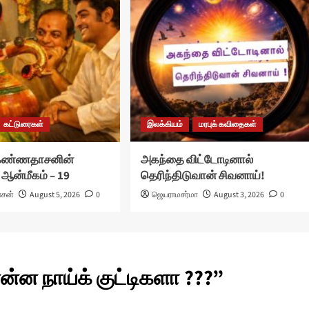
கட்டுரைகள்
இலக்கியம்
மரபுக் கவிதைகள்
 கண்ணதாசனின்
அகந்தை விட்டோடினால்
 ஆன்மீகம் – 19
தெரிந்திடுவான் சிவனாய்!
ாசன்
August 5, 2026
0
ஜெயராமசர்மா
August 3, 2026
0
ன நாய்க் குட்டிகளா ???
”