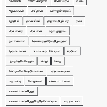
காணொலி
கிரேசி மொழிகள்
கேள்வி-பதில்
சமயம்
சிறுகதைகள்
செய்திகள்
சேக்கிழார் பா நயம்
ஜோதிடம்
தலையங்கம்
திருமால் திருப்புகழ்
திரை
தொடர்கதை
தொடர்கள்
நறுக்..துணுக்...
நுண்கலைகள்
நெல்லைத் தமிழில் திருக்குறள்
நேர்காணல்கள்
படக்கவிதைப் போட்டிகள்
பத்திகள்
பழகத் தெரிய வேணும்
பொது
பொது
போட்டிகளின் வெற்றியாளர்கள்
மரபுக் கவிதைகள்
மறு பகிர்வு
மின்னூல்கள்
வண்ணப் படங்கள்
வல்லமையாளர் விருது!
வல்லமையாளர் விருது பெற்றோரின் பட்டியல்
வார ராசி பலன்