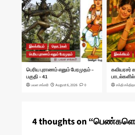
இலக்கியம்
தொடர்கள்
பெரிய புராணம் எனும் பேரமுதம்
இலக்கியம்
பெரிய புராணம் எனும் பேரமுதம் –
கவியரசர்
பகுதி – 41
பாடல்களில்
பவள சங்கரி
August 6, 2026
0
சக்தி சக்தித
4 thoughts on “
பெண்களென்