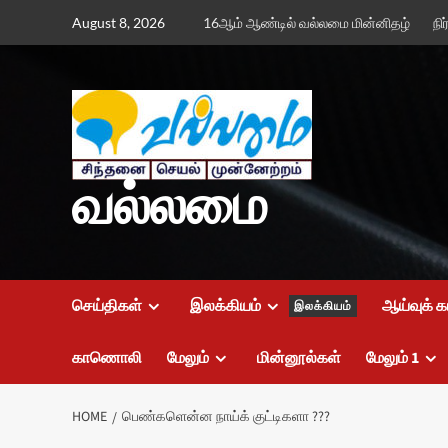
Skip
August 8, 2026
16ஆம் ஆண்டில் வல்லமை மின்னிதழ்
நி
to
content
வல்லமை
செய்திகள்
இலக்கியம்
ஆய்வுக் க
இலக்கியம்
காணொலி
மேலும்
மின்னூல்கள்
மேலும் 1
HOME
பெண்களென்ன நாய்க் குட்டிகளா ???