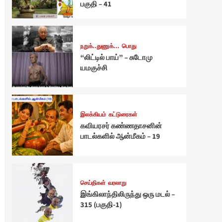
பகுதி – 41
நறுக்..துணுக்...
பொது
“லிட்டில் பாய்” – சுடோமு
யமகுச்சி
இலக்கியம்
கட்டுரைகள்
கவியரசர் கண்ணதாசனின்
பாடல்களில் ஆன்மீகம் – 19
செய்திகள்
வரலாறு
இங்கிலாந்திலிருந்து ஒரு மடல் –
315 (பகுதி-1)