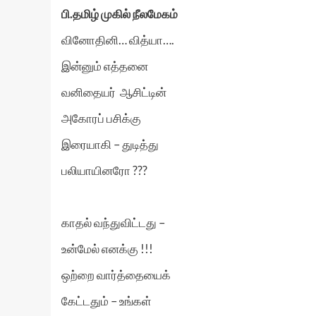
பி.தமிழ் முகில் நீலமேகம்
வினோதினி… வித்யா….
இன்னும் எத்தனை
வனிதையர் ஆசிட்டின்
அகோரப் பசிக்கு
இரையாகி – துடித்து
பலியாயினரோ ???
காதல் வந்துவிட்டது –
உன்மேல் எனக்கு !!!
ஒற்றை வார்த்தையைக்
கேட்டதும் – உங்கள்