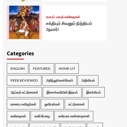
சமயம்
மரபுக் கவிதைகள்
சக்தியும் சிவனும் நித்தியம்
ஆவார்!
Categories
ENGLISH
FEATURED
HOME-LIT
PEER REVIEWED
அறிந்துகொள்வோம்
அறிவியல்
ஆய்வுக் கட்டுரைகள்
இசைக்கவியின் இதயம்
இலக்கியம்
ஏனைய கவிஞர்கள்
ஓவியங்கள்
கட்டுரைகள்
கவிதைகள்
கவிப்பேழை
கவியரசு கண்ணதாசன்