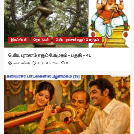
இலக்கியம்
தொடர்கள்
பெரிய புராணம் எனும் பேரமுதம்
பெரிய புராணம் எனும் பேரமுதம் – பகுதி – 41
பவள சங்கரி
August 6, 2026
0