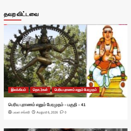
தவற விட்டவை
இலக்கியம்
தொடர்கள்
பெரிய புராணம் எனும் பேரமுதம்
பெரிய புராணம் எனும் பேரமுதம் – பகுதி – 41
பவள சங்கரி
August 6, 2026
0