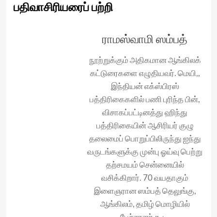
பதிவாசிரியரைப் பற்றி
ராமஸ்வாமி ஸம்பத்
நூற்றுக்கும் அதிகமான ஆங்கிலக்
கட்டுரைகளை எழுதியவர். மெயி,,
இந்தியன் எக்ஸ்பிரஸ்
பத்திரிகைகளில் பணி புரிந்த பின்,
விசாகப்பட்டினத்து ஹிந்து
பத்திரிகையின் ஆசிரியர் குழு
தலைமைப் பொறுப்பிலிருந்து ஐந்து
வருடங்களுக்கு முன்பு ஓய்வு பெற்று
தற்சமயம் சென்னையில்
வசிக்கிறார். 70 வயதாகும்
இளைஞரான ஸம்பத் தெலுங்கு,
ஆங்கிலம், தமிழ் மொழியில்
பேச்சாளர் கூட.