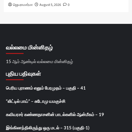
ஜெயராமசர்மா
August 5, 2026
0
வல்லமை மின்னிதழ்
15 ஆம் ஆண்டில் வல்லமை மின்னிதழ்
புதிய பதிவுகள்
பெரிய புராணம் எனும் பேரமுதம் – பகுதி – 41
“லிட்டில் பாய்” – சுடோமு யமகுச்சி
கவியரசர் கண்ணதாசனின் பாடல்களில் ஆன்மீகம் – 19
இங்கிலாந்திலிருந்து ஒரு மடல் – 315 (பகுதி-1)