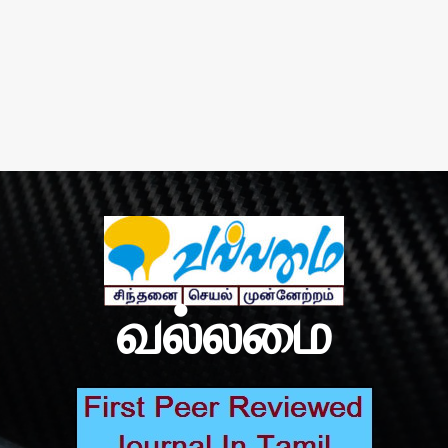
வல்லமை