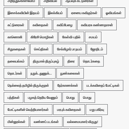
அறிந்துகொள்வோம்
அறிவியல்
ஆய்வுக் கட்டுரைகள்
இசைக்கவியின் இதயம்
இலக்கியம்
ஏனைய கவிஞர்கள்
ஓவியங்கள்
கட்டுரைகள்
கவிதைகள்
கவிப்பேழை
கவியரசு கண்ணதாசன்
காணொலி
கிரேசி மொழிகள்
கேள்வி-பதில்
சமயம்
சிறுகதைகள்
செய்திகள்
சேக்கிழார் பா நயம்
ஜோதிடம்
தலையங்கம்
திருமால் திருப்புகழ்
திரை
தொடர்கதை
தொடர்கள்
நறுக்..துணுக்...
நுண்கலைகள்
நெல்லைத் தமிழில் திருக்குறள்
நேர்காணல்கள்
படக்கவிதைப் போட்டிகள்
பத்திகள்
பழகத் தெரிய வேணும்
பொது
பொது
போட்டிகளின் வெற்றியாளர்கள்
மரபுக் கவிதைகள்
மறு பகிர்வு
மின்னூல்கள்
வண்ணப் படங்கள்
வல்லமையாளர் விருது!