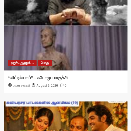
நறுக்..துணுக்...
பொது
“லிட்டில் பாய்” – சுடோமு யமகுச்சி
பவள சங்கரி
August 6, 2026
0