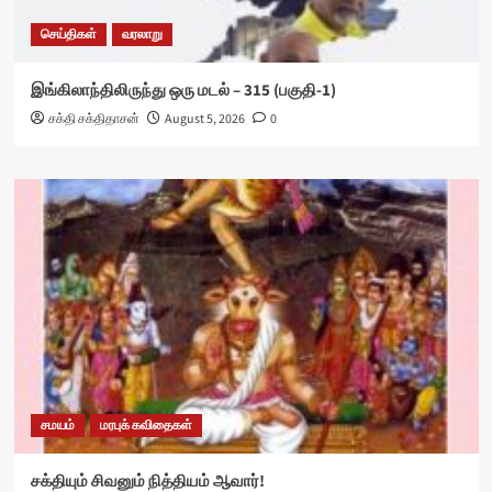
செய்திகள்
வரலாறு
இங்கிலாந்திலிருந்து ஒரு மடல் – 315 (பகுதி-1)
சக்தி சக்திதாசன்
August 5, 2026
0
சமயம்
மரபுக் கவிதைகள்
சக்தியும் சிவனும் நித்தியம் ஆவார்!