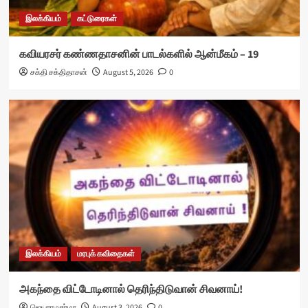
இலக்கியம்
கட்டுரைகள்
கவியரசர் கண்ணதாசனின் பாடல்களில் ஆன்மீகம் – 19
சக்தி சக்திதாசன்
August 5, 2026
0
இலக்கியம்
மரபுக் கவிதைகள்
அகந்தை விட்டோடினால் தெரிந்திடுவான் சிவனாய்!
ஜெயராமசர்மா
August 3, 2026
0