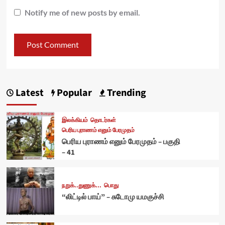
Notify me of new posts by email.
Latest
Popular
Trending
இலக்கியம்
தொடர்கள்
பெரிய புராணம் எனும் பேரமுதம்
பெரிய புராணம் எனும் பேரமுதம் – பகுதி
– 41
நறுக்..துணுக்...
பொது
“லிட்டில் பாய்” – சுடோமு யமகுச்சி