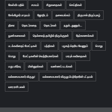
கேள்வி-பதில்
சமயம்
சிறுகதைகள்
செய்திகள்
சேக்கிழார் பா நயம்
ஜோதிடம்
தலையங்கம்
திருமால் திருப்புகழ்
திரை
தொடர்கதை
தொடர்கள்
நறுக்..துணுக்...
நுண்கலைகள்
நெல்லைத் தமிழில் திருக்குறள்
நேர்காணல்கள்
படக்கவிதைப் போட்டிகள்
பத்திகள்
பழகத் தெரிய வேணும்
பொது
பொது
போட்டிகளின் வெற்றியாளர்கள்
மரபுக் கவிதைகள்
மறு பகிர்வு
மின்னூல்கள்
வண்ணப் படங்கள்
வல்லமையாளர் விருது!
வல்லமையாளர் விருது பெற்றோரின் பட்டியல்
வார ராசி பலன்