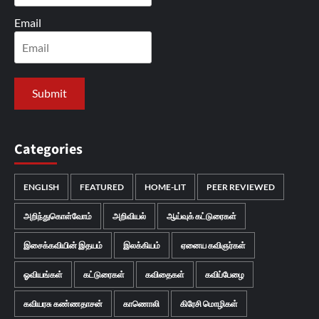
Email
Categories
ENGLISH
FEATURED
HOME-LIT
PEER REVIEWED
அறிந்துகொள்வோம்
அறிவியல்
ஆய்வுக் கட்டுரைகள்
இசைக்கவியின் இதயம்
இலக்கியம்
ஏனைய கவிஞர்கள்
ஓவியங்கள்
கட்டுரைகள்
கவிதைகள்
கவிப்பேழை
கவியரசு கண்ணதாசன்
காணொலி
கிரேசி மொழிகள்