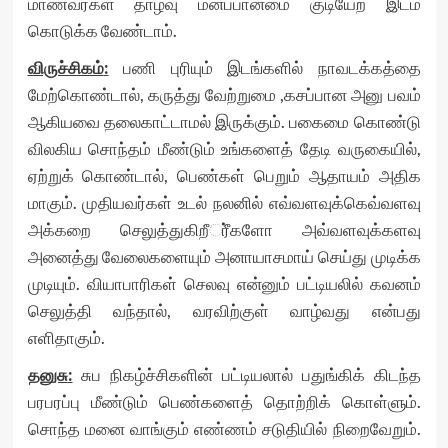
மாணவர்கள் தாழ்வு மனப்பான்மை குடியேற இடம்
கொடுக்க வேண்டாம்.
விருச்சிகம்
:
பணி புரியும் இடங்களில் நாவடக்கத்தை
மேற்கொண்டால், கருத்து வேற்றுமை ,கசப்பான அனு பவம்
ஆகியவை தலைகாட்டாமல் இருக்கும். பகைமை கொண்டு
விலகிய சொந்தம் மீண்டும் உங்களைத் தேடி வருகையில்,
ஏற்றுக் கொண்டால், பெண்கள் பெறும் ஆதாயம் அதிக
மாகும். முதியவர்கள் உடல் நலனில் எவ்வளவுக்கெவ்வளவு
அக்கறை செலுத்துகிறீர்ீகளோ அவ்வளவுக்களவு
அனைத்து வேலைகளையும் அனாயாசமாய் செய்து முடிக்க
முடியும். வியாபாரிகள் செலவு என்னும் பட்டியலில் கவனம்
செலுத்தி வந்தால், வரவிற்குள் வாழ்வது என்பது
எளிதாகும்.
தனுசு
:
சுப நிகழ்ச்சிகளின் பட்டியலால் பதுங்கிக் கிடந்த
பரபரப்பு மீண்டும் பெண்களைத் தொற்றிக் கொள்ளும்.
சொந்த மனை வாங்கும் எண்ணம் சடுதியில் நிறைவேறும்.