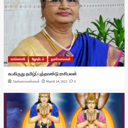
காணொலி
ஜோதிடம்
நுண்கலைகள்
சுபகிருது தமிழ்ப் புத்தாண்டு ராசிபலன்
அண்ணாகண்ணன்
March 14, 2022
0