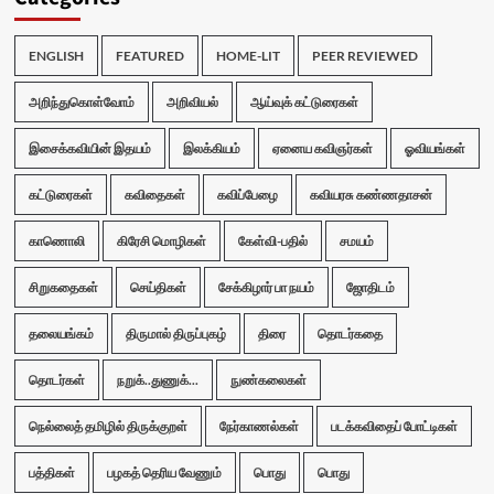
ENGLISH
FEATURED
HOME-LIT
PEER REVIEWED
அறிந்துகொள்வோம்
அறிவியல்
ஆய்வுக் கட்டுரைகள்
இசைக்கவியின் இதயம்
இலக்கியம்
ஏனைய கவிஞர்கள்
ஓவியங்கள்
கட்டுரைகள்
கவிதைகள்
கவிப்பேழை
கவியரசு கண்ணதாசன்
காணொலி
கிரேசி மொழிகள்
கேள்வி-பதில்
சமயம்
சிறுகதைகள்
செய்திகள்
சேக்கிழார் பா நயம்
ஜோதிடம்
தலையங்கம்
திருமால் திருப்புகழ்
திரை
தொடர்கதை
தொடர்கள்
நறுக்..துணுக்...
நுண்கலைகள்
நெல்லைத் தமிழில் திருக்குறள்
நேர்காணல்கள்
படக்கவிதைப் போட்டிகள்
பத்திகள்
பழகத் தெரிய வேணும்
பொது
பொது