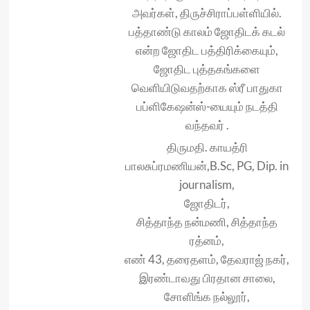
அவர்கள், திருச்சிராப்பள்ளியில்.
பத்தாண்டு காலம் ஜோதிடக் கடல்
என்ற ஜோதிட பத்திரிக்கையும்,
ஜோதிட புத்தகங்களை
வெளியிடுவதற்காக ஸ்ரீ பாதுகா
பப்ளிகேஷன்ஸ்-யையும் நடத்தி
வந்தவர் .
திருமதி. காயத்ரி
பாலசுப்ரமணியன்,B.Sc, PG, Dip. in
journalism,
ஜோதிடர்,
சித்தாந்த நன்மணி, சித்தாந்த
ரத்னம்,
எண் 43, தரைதளம், தேவராஜ் நகர்,
இரண்டாவது பிரதான சாலை,
சோளிங்க நல்லூர்,