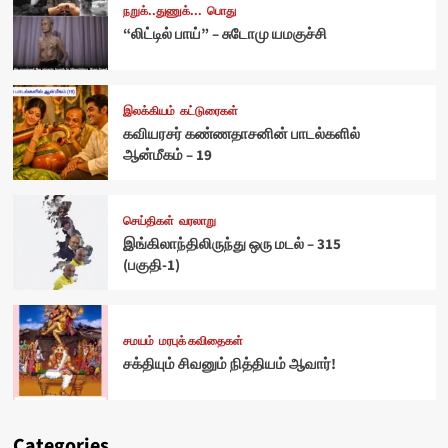
நறுக்..துணுக்...
பொது
“லிட்டில் பாய்” – சுடோமு யமகுச்சி
இலக்கியம்
கட்டுரைகள்
கவியரசர் கண்ணதாசனின் பாடல்களில்
ஆன்மீகம் – 19
செய்திகள்
வரலாறு
இங்கிலாந்திலிருந்து ஒரு மடல் – 315
(பகுதி-1)
சமயம்
மரபுக் கவிதைகள்
சக்தியும் சிவனும் நித்தியம் ஆவார்!
Categories