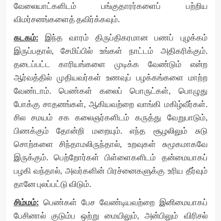
வேலையாட்களிடம் பங்குதாரர்களைப் பற்றிய
விமர்சனங்களைத் தவிர்க்கவும்.
கடகம்
:
இந்த வாரம் திருப்திகரமான பணப் புழக்கம்
இருப்பதால், சேமிப்பில் உங்கள் நாட்டம் அதிகரிக்கும்.
தடைப்பட்ட காரியங்களை முடிக்க வேண்டும் என்ற
ஆர்வத்தில் முதியவர்கள் உணவுப் பழக்கங்களை மாற்ற
வேண்டாம். பெண்கள் கலைப் பொருட்கள், பொழுது
போக்கு சாதனங்கள், ஆகியவற்றை வாங்கி மகிழ்வீர்கள்.
சில சமயம் சக கலைஞர்களிடம் கருத்து வேறுபாடும்,
பிணக்கும் தோன்றி மறையும். எந்த சூழலிலும் சுடு
சொற்களை சிந்தாமலிருந்தால், உறவுகள் சுமூகமாகவே
இருக்கும். பெற்றோர்கள் பிள்ளைகளிடம் தன்மையாகப்
பழகி வந்தால், அவர்களின் பிரச்னைகளுக்கு உரிய தீர்வும்
தானே புலப்பட்டு விடும்.
சிம்மம்
:
பெண்கள் பேச வேண்டியவற்றை இனிமையாகப்
பேசினால் குடும்ப ஒற்று மையிலும், அன்பிலும் விரிசல்