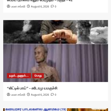
பெரிய புராணம் எனும் பேரமுதம் – பகுதி – 41
பவள சங்கரி
August 6, 2026
0
நறுக்..துணுக்...
பொது
“லிட்டில் பாய்” – சுடோமு யமகுச்சி
பவள சங்கரி
August 6, 2026
0