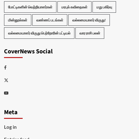
போட்டிகளின் வெற்றியாளர்கள்
மரபுக் கவிதைகள்
மறு பகிர்வு
மின்னூல்கள்
வண்ணப் படங்கள்
வல்லமையாளர் விருது!
வல்லமையாளர் விருது பெற்றோரின் பட்டியல்
வார ராசி பலன்
CoverNews Social
Facebook
Twitter
Youtube
Meta
Log in