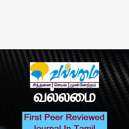
வல்லமை