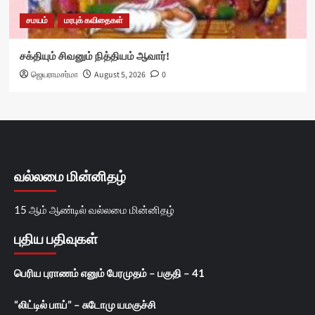
சமயம்
மரபுக் கவிதைகள்
சக்தியும் சிவனும் நித்தியம் ஆவார்!
ஜெயராமசர்மா
August 5, 2026
0
வல்லமை மின்னிதழ்
15 ஆம் ஆண்டில் வல்லமை மின்னிதழ்
புதிய பதிவுகள்
பெரிய புராணம் எனும் பேரமுதம் – பகுதி – 41
“லிட்டில் பாய்” – சுடோமு யமகுச்சி