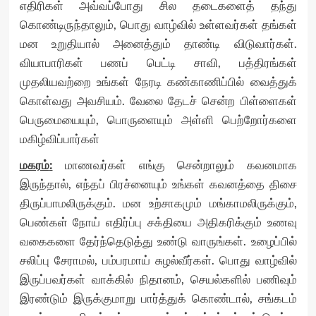
எதிரிகள் அவ்வப்போது சில தடைகளைத் தந்து
கொண்டிருந்தாலும், பொது வாழ்வில் உள்ளவர்கள் தங்கள்
மன உறுதியால் அனைத்தும் தாண்டி விடுவார்கள்.
வியாபாரிகள் பணப் பெட்டி சாவி, பத்திரங்கள்
முதலியவற்றை உங்கள் நேரடி கண்காணிப்பில் வைத்துக்
கொள்வது அவசியம். வேலை தேடச் சென்ற பிள்ளைகள்
பெருமையையும், பொருளையும் அள்ளி பெற்றோர்களை
மகிழ்விப்பார்கள்
மகரம்
:
மாணவர்கள் எங்கு சென்றாலும் கவனமாக
இருந்தால், எந்தப் பிரச்னையும் உங்கள் கவனத்தை திசை
திருப்பாமலிருக்கும். மன உற்சாகமும் மங்காமலிருக்கும்,
பெண்கள் நோய் எதிர்ப்பு சக்தியை அதிகரிக்கும் உணவு
வகைகளை தேர்ந்தெடுத்து உண்டு வாருங்கள். உழைப்பில்
சலிப்பு சேராமல், பம்பரமாய் சுழல்வீர்கள். பொது வாழ்வில்
இருப்பவர்கள் வாக்கில் நிதானம், செயல்களில் பணிவும்
இரண்டும் இருக்குமாறு பார்த்துக் கொண்டால், சங்கடம்