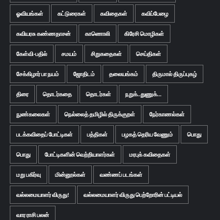
ஓவியங்கள்
கட்டுரைகள்
கவிதைகள்
கவிப்பேழை
கவியரசு கண்ணதாசன்
காணொலி
கிரேசி மொழிகள்
கேள்வி-பதில்
சமயம்
சிறுகதைகள்
செய்திகள்
சேக்கிழார் பா நயம்
ஜோதிடம்
தலையங்கம்
திருமால் திருப்புகழ்
திரை
தொடர்கதை
தொடர்கள்
நறுக்..துணுக்...
நுண்கலைகள்
நெல்லைத் தமிழில் திருக்குறள்
நேர்காணல்கள்
படக்கவிதைப் போட்டிகள்
பத்திகள்
பழகத் தெரிய வேணும்
பொது
பொது
போட்டிகளின் வெற்றியாளர்கள்
மரபுக் கவிதைகள்
மறு பகிர்வு
மின்னூல்கள்
வண்ணப் படங்கள்
வல்லமையாளர் விருது!
வல்லமையாளர் விருது பெற்றோரின் பட்டியல்
வார ராசி பலன்