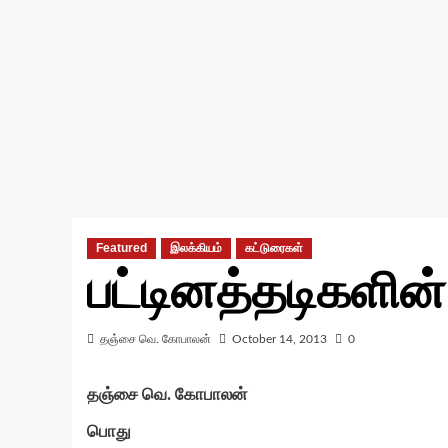
Featured
இலக்கியம்
கட்டுரைகள்
பட்டினத்தடிகளின்
தஞ்சை வெ. கோபாலன்
October 14, 2013
0
தஞ்​சை ​வெ. ​கோபாலன்
பொது