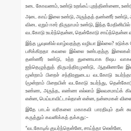
உடை கோவணம், உண்டு உறங்கப் புறந்திண்ணை, உண்
அடை காய் இலை உண்டு, அருந்தத் தண்ணீர் உண்டு
விடை ஏறும் ஈசர் திருநாமம் உண்டு, இந்த மேதினியில்
வடகோடு உயர்ந்தென்ன, தென்கோடு சாய்ந்தென்ன வ
இந்த பூவுலகில் வாழ்வதற்கு வழியா இல்லை? உடுக்க க
பசிக்கிறதா கவலை இல்லை உண்பதற்கு இலைகள், 
தண்ணீர் உண்டு, உற்ற துணையாக ரிஷப வாகனம் 
ஐந்தெழுத்துத் திருமந்திரமுண்டு, ஆதலினாலே இ
மூன்றாம் பிறைச் சந்திரனுடைய வடகோடு உயர்ந
(மூன்றாம் பிறையின் வடகோடு உயர்ந்து, தென்கோடு
உண்ண, அருந்த, எண்ண எல்லாம் இலவசமாய்க் கிடைக
என்ன, பெய்யாவிட்டால்தான் என்ன, நன்மைகள் விள
இதே பாடல் வரிகளை மகாகவி பாரதியும் தன் சுய
கருத்தும் கவனிக்கத் தக்கது:–
“வடகோடிங் குயர்ந்தென்னே, சாய்ந்தா லென்னே,