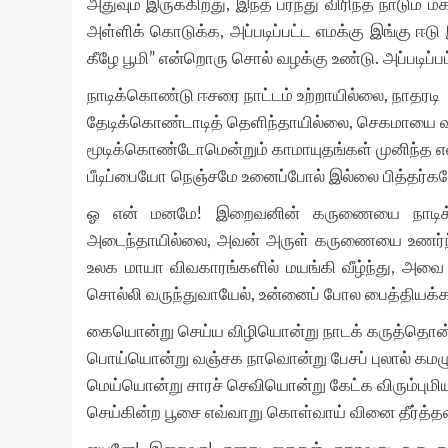
அதுவும் இருக்கிறது, இந்த பரந்து விரிந்த நாடும்
அள்ளிக் கொடுக்க, அப்படிப்பட்ட எமக்கு இங்கு ஈட
கீழே பூமி” என்றொரு சொல் வழக்கு உண்டு. அப்படிப
நாடிக்கொண்டு ஈசரை நாட்டம் உற்றாயில்லை, நாதரடி
தேடிக்கொண்டாடித் தெளிந்தாயில்லை, செகமாயை வ
மூடிக்கொண்டோமென்றும் காமாயுதங்கள் முனிந்த என
பீடிப்பையோ நெஞ்சமே உனைப்போல் இல்லை பித்தர்கள
ஓ என் மனமே! இறைவனின் கருணையை நாடிக் 
அடைந்தாயில்லை, அவன் அருள் கருணையை உணர்ந்தா
உலக மாயா விவகாரங்களில் மயங்கி வீழ்ந்து, அவை 
சொல்லி வருந்துவாயேல், உன்னைப் போல பைத்தியக்
கையொன்று செய்ய விழியொன்று நாடக் கருத்தொன
பொய்யொன்று வஞ்சக நாவொன்று பேசப் புலால் கமழ
மெய்யொன்று சாரச் செவியொன்று கேட்க விரும்புமி
செய்கின்ற பூசை எவ்வாறு கொள்வாய் வினை தீர்த்த