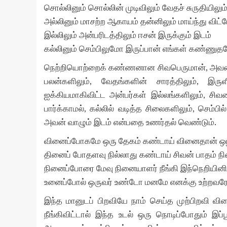
சொல்லினும் சொல்லின் முடிவிலும் வேதச் சுருதியிலும
அல்லினும் மாசற்ற ஆகாயம் தன்னிலும் மாய்ந்து விட்ட
இல்லிலும் அன்பரிடத்திலும் ஈசன் இருக்கும் இடம்
கல்லினும் செம்பிலுமோ இருப்பான் எங்கள் கண்ணுதல
நெற்றியொற்றைக் கண்ணனான சிவபெருமான், அவன் பு
பலன்களிலும், வேதங்களின் சாரத்திலும், இர
ஐக்கியமாகிவிட்ட அன்பர்கள் இல்லங்களிலும், சிவ
பார்க்காமல், கல்லில் வடித்த சிலைகளிலும், செம்ப
அவன் வாழும் இடம் என்பதை உணர்தல் வெண்டும்.
வினைப்போகமே ஒரு தேகம் கண்டாய் வினைதான் ஒழ
தினைப் போதளவு நில்லாது கண்டாய் சிவன் பாதம் 
நினைப்போரை மேவு நினையாளர் நீங்கி இந்நெறியினி
உனைப்போல் ஒருவர் உண்டோ மனமே எனக்கு உற்றவரே.
இந்த மானுடப் பிறவியே நாம் செய்த முற்பிறவி வ
நீங்கிவிட்டால் இந்த உடல் ஒரு நொடிப்போதும் இப்ப