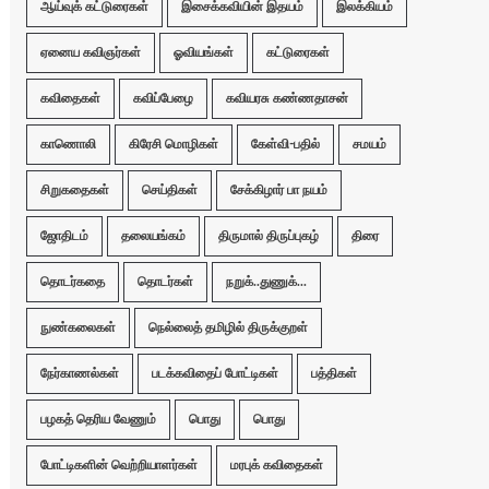
ஆய்வுக் கட்டுரைகள்
இசைக்கவியின் இதயம்
இலக்கியம்
ஏனைய கவிஞர்கள்
ஓவியங்கள்
கட்டுரைகள்
கவிதைகள்
கவிப்பேழை
கவியரசு கண்ணதாசன்
காணொலி
கிரேசி மொழிகள்
கேள்வி-பதில்
சமயம்
சிறுகதைகள்
செய்திகள்
சேக்கிழார் பா நயம்
ஜோதிடம்
தலையங்கம்
திருமால் திருப்புகழ்
திரை
தொடர்கதை
தொடர்கள்
நறுக்..துணுக்...
நுண்கலைகள்
நெல்லைத் தமிழில் திருக்குறள்
நேர்காணல்கள்
படக்கவிதைப் போட்டிகள்
பத்திகள்
பழகத் தெரிய வேணும்
பொது
பொது
போட்டிகளின் வெற்றியாளர்கள்
மரபுக் கவிதைகள்