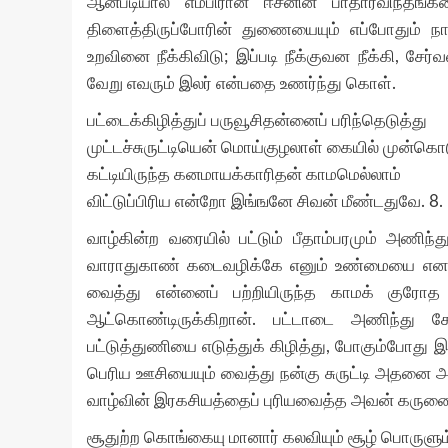
ஆனபடியால் எம்பிரான் ஈசனின் பாதாரவிந்தங்க
திளைத்திருப்போரின் துணையையும் எப்போதும் நா
உறவினை நீக்கிவிடு; இப்படி நீக்குவன நீக்கி, ச
வேறு எவரும் இலர் என்பதை உணர்ந்து கொள்.
பட்டைக்கிழித்துப் பருவூசிதன்னைப் பரிந்தெடுத்து
முட்டச்சுருட்டியென் மொய்குழலாள் கையில் முன்கொட
கட்டியிருந்த கனமாயக்காரிதன் காமமெல்லாம்
விட்டுப்பிரிய என்றோ இங்ஙனே சிவன் மீண்டதுவே. 8.
வாழ்கின்ற வரையில் பட்டும் பீதாம்பரமும் அணிந்த
வாராதுகாண் கடைவழிக்கே எனும் உண்மையை எனக்
வைத்து என்னைப் பற்றியிருந்த காமக் குரே
ஆட்கொண்டிருக்கிறான். பட்டாடை அணிந்து 
பட்டுத்துணியை எடுத்துக் கிழித்து, போகும்போது 
பெரிய ஊசியையும் வைத்து நன்கு சுருட்டி அதனை அட
வாழ்வின் இரகசியத்தைப் புரியவைத்த அவன் கரு
சூதுற்ற கொங்கையு மானார் கலவியும் சூழ் பொருளும