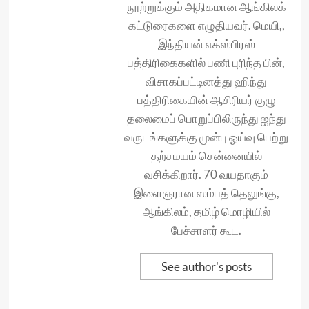
நூற்றுக்கும் அதிகமான ஆங்கிலக்
கட்டுரைகளை எழுதியவர். மெயி,,
இந்தியன் எக்ஸ்பிரஸ்
பத்திரிகைகளில் பணி புரிந்த பின்,
விசாகப்பட்டினத்து ஹிந்து
பத்திரிகையின் ஆசிரியர் குழு
தலைமைப் பொறுப்பிலிருந்து ஐந்து
வருடங்களுக்கு முன்பு ஓய்வு பெற்று
தற்சமயம் சென்னையில்
வசிக்கிறார். 70 வயதாகும்
இளைஞரான ஸம்பத் தெலுங்கு,
ஆங்கிலம், தமிழ் மொழியில்
பேச்சாளர் கூட.
See author's posts