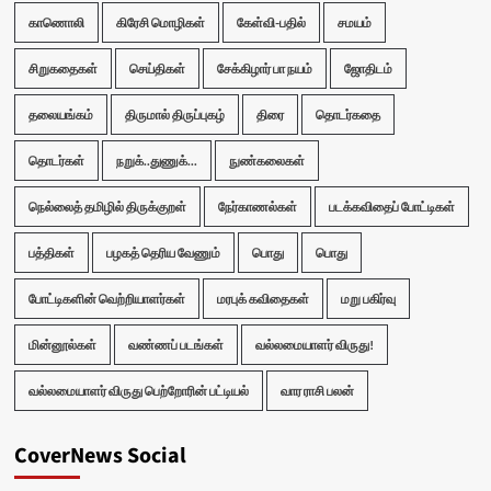
காணொலி
கிரேசி மொழிகள்
கேள்வி-பதில்
சமயம்
சிறுகதைகள்
செய்திகள்
சேக்கிழார் பா நயம்
ஜோதிடம்
தலையங்கம்
திருமால் திருப்புகழ்
திரை
தொடர்கதை
தொடர்கள்
நறுக்..துணுக்...
நுண்கலைகள்
நெல்லைத் தமிழில் திருக்குறள்
நேர்காணல்கள்
படக்கவிதைப் போட்டிகள்
பத்திகள்
பழகத் தெரிய வேணும்
பொது
பொது
போட்டிகளின் வெற்றியாளர்கள்
மரபுக் கவிதைகள்
மறு பகிர்வு
மின்னூல்கள்
வண்ணப் படங்கள்
வல்லமையாளர் விருது!
வல்லமையாளர் விருது பெற்றோரின் பட்டியல்
வார ராசி பலன்
CoverNews Social