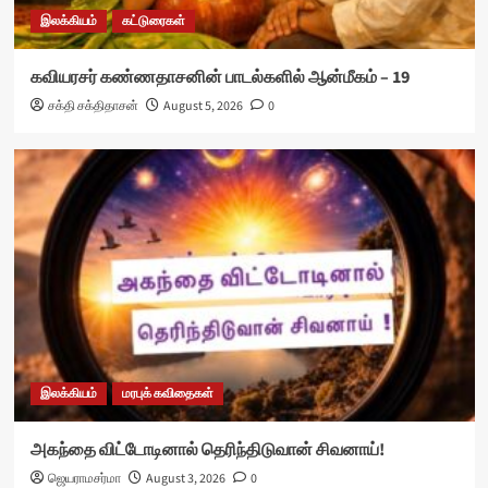
இலக்கியம்
கட்டுரைகள்
கவியரசர் கண்ணதாசனின் பாடல்களில் ஆன்மீகம் – 19
சக்தி சக்திதாசன்
August 5, 2026
0
இலக்கியம்
மரபுக் கவிதைகள்
அகந்தை விட்டோடினால் தெரிந்திடுவான் சிவனாய்!
ஜெயராமசர்மா
August 3, 2026
0