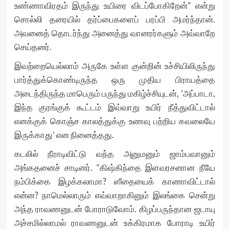
உண்ணாவிரதம் இருந்து உயிரை விடப்போகிறேன்” என்று
சொல்லி தரையில் தர்ப்பைகளைப் பரப்பி அமர்ந்தான்.
அவனைத் தொடர்ந்து அனைத்து வானரர்களும் அவ்வாறே
செய்தனர்.
இவற்றையெல்லாம் அருகே உள்ள குன்றின் உச்சியிலிருந்து
பார்த்துக்கொண்டிருந்த ஒரு முதிய பிராயத்தை
அடைந்திருந்த மாபெரும் பருந்து மகிழ்ச்சியுடன், ’அப்பாடா,
இந்த குரங்குக் கூட்டம் இவ்வாறு உயிர் நீத்துவிட்டால்
எனக்குக் கொஞ்ச காலத்துக்கு உணவு பற்றிய கவலையே
இருக்காது’ என நினைத்தது.
கடலில் நீராடிவிட்டு வந்த அனுமனும் ஜாம்பவானும்
அங்கதனைச் சாடினர். “கிஷ்கிந்தை இளவரசனான நீயே
நம்பிக்கை இழக்கலாமா? ஸீதையைக் காணாவிட்டால்
என்ன? நாமெல்லாரும் எவ்வாறாகினும் இலங்கை சென்று
அந்த ராவணனுடன் போராடுவோம். கிழப்பருந்தான ஜடாயு
அச்சமில்லாமல் ராவணனுடன் உக்கிரமாக போராடி உயிர்