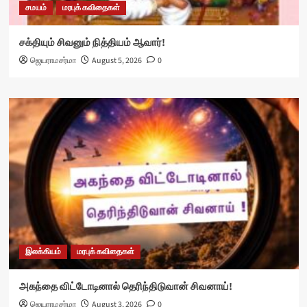
சமயம்
மரபுக் கவிதைகள்
சக்தியும் சிவனும் நித்தியம் ஆவார்!
ஜெயராமசர்மா
August 5, 2026
0
இலக்கியம்
மரபுக் கவிதைகள்
அகந்தை விட்டோடினால் தெரிந்திடுவான் சிவனாய்!
ஜெயராமசர்மா
August 3, 2026
0