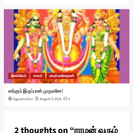
இலக்கியம்
சமயம்
மரபுக் கவிதைகள்
எங்கும் இருப்பான் முருகனே!
ஜெயராமசர்மா
August 3, 2026
0
2 thoughts on “
ராமன் வரும்