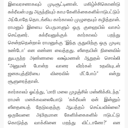
இளவரசனாகவும் முடிசூட்டினான். மகிழ்ச்சிகொண்டு
சுக்ரீவன் மது அருந்தியும் காம கேளிக்கைகளில் ஈடுபட்டும்
அப்போதே தொடங்கிய கார்காலம் முழுதையும் கழித்தான்.
ராமனும் இளைய பெருமாளும் ஒரு குஹையில் வாசம்
செய்தனர். சுக்ரீவனுக்குக் கார்காலம் பறந்து
சென்றதென்றால் ராமனுக்கு ’இந்த ருதுவிற்கு ஒரு முடிவு
உண்டோ’ என எண்ண வைத்தது. ஸீதையின் நினைவில்
துயருற்ற அண்ணலை லக்ஷ்மணன் ஆறுதல் சொல்லி
“அனுமன் போன்ற வானர வீரர்கள் உதவியுடன்
ஜனகபுத்திரியை விரைவில் மீட்போம்” என்று
சூளுரைத்தான்.
கார்காலம் ஓய்ந்து, ’மாரி மலை முழஞ்சில் மன்னிக்கிடந்த’
ராமன் மனக்கவலையோடு ’சுக்ரீவன் ஏன் இன்னும்
ஸீதையைத் தேடுவதற்கு ஆயத்தம் செய்யவில்லை?
ஒருவேளை அமிதமான கேளிக்கைகளில் ஈடுபட்டு
கொடுத்த வாக்கினை மறந்து விட்டானோ?’ என