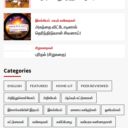
இலக்கியம்
மரபுக் கவிதைகள்
அகந்தை விட்டோடினால்
தெரிந்திடுவான் சிவனாய்!
சிறுகதைகள்
புரிதல் (சிறுகதை)
Categories
ENGLISH
FEATURED
HOME-LIT
PEER REVIEWED
அறிந்துகொள்வோம்
அறிவியல்
ஆய்வுக் கட்டுரைகள்
இசைக்கவியின் இதயம்
இலக்கியம்
ஏனைய கவிஞர்கள்
ஓவியங்கள்
கட்டுரைகள்
கவிதைகள்
கவிப்பேழை
கவியரசு கண்ணதாசன்