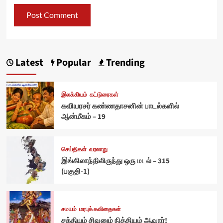
Latest
Popular
Trending
இலக்கியம்
கட்டுரைகள்
கவியரசர் கண்ணதாசனின் பாடல்களில்
ஆன்மீகம் – 19
செய்திகள்
வரலாறு
இங்கிலாந்திலிருந்து ஒரு மடல் – 315
(பகுதி-1)
சமயம்
மரபுக் கவிதைகள்
சக்தியும் சிவனும் நித்தியம் ஆவார்!