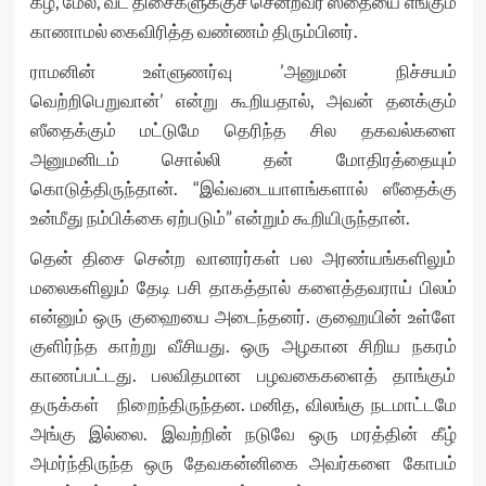
கீழ், மேல், வட திசைகளுக்குச் சென்றவர் ஸீதையை எங்கும்
காணாமல் கைவிரித்த வண்ணம் திரும்பினர்.
ராமனின் உள்ளுணர்வு ’அனுமன் நிச்சயம்
வெற்றிபெறுவான்’ என்று கூறியதால், அவன் தனக்கும்
ஸீதைக்கும் மட்டுமே தெரிந்த சில தகவல்களை
அனுமனிடம் சொல்லி தன் மோதிரத்தையும்
கொடுத்திருந்தான். “இவ்வடையாளங்களால் ஸீதைக்கு
உன்மீது நம்பிக்கை ஏற்படும்” என்றும் கூறியிருந்தான்.
தென் திசை சென்ற வானரர்கள் பல அரண்யங்களிலும்
மலைகளிலும் தேடி பசி தாகத்தால் களைத்தவராய் பிலம்
என்னும் ஒரு குஹையை அடைந்தனர். குஹையின் உள்ளே
குளிர்ந்த காற்று வீசியது. ஒரு அழகான சிறிய நகரம்
காணப்பட்டது. பலவிதமான பழவகைகளைத் தாங்கும்
தருக்கள் நிறைந்திருந்தன. மனித, விலங்கு நடமாட்டமே
அங்கு இல்லை. இவற்றின் நடுவே ஒரு மரத்தின் கீழ்
அமர்ந்திருந்த ஒரு தேவகன்னிகை அவர்களை கோபம்