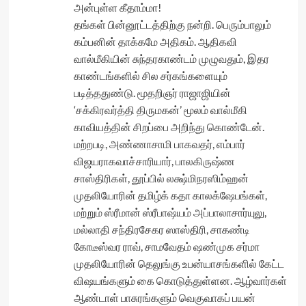
அன்புள்ள கீதாம்மா!
தங்கள் பின்னூட்டத்திற்கு நன்றி. பெரும்பாலும்
கம்பனின் தாக்கமே அதிகம். ஆதிகவி
வால்மீகியின் சுந்தரகாண்டம் முழுவதும், இதர
காண்டங்களில் சில சர்கங்களையும்
படித்ததுண்டு. மூதறிஞர் ராஜாஜியின்
‘சக்கிரவர்த்தி திருமகன்’ மூலம் வால்மீகி
காவியத்தின் சிறப்பை அறிந்து கொண்டேன்.
மற்றபடி, அண்ணாசாமி பாகவதர், எம்பார்
விஜயராகவாச்சாரியார், பாலகிருஷ்ண
சாஸ்திரிகள், தூப்பில் லக்ஷ்மிநரஸிம்ஹன்
முதலியோரின் தமிழ்க் கதா காலக்ஷேபங்கள்,
மற்றும் ஸ்ரீமான் ஸ்ரீபாஷ்யம் அப்பாலாசார்யுலு,
மல்லாதி சந்திரசேகர ஸாஸ்திரி, சாகண்டி
கோடீஸ்வர ராவ், சாமவேதம் ஷண்முக சர்மா
முதலியோரின் தெலுங்கு உபன்யாசங்களில் கேட்ட
விஷயங்களும் கை கொடுத்துள்ளன. ஆழ்வார்கள்
ஆண்டாள் பாசுரங்களும் வெகுவாகப் பயன்