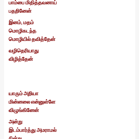
பாம்பை மிதித்தவனாய்
பதறினேன்
இனம், மதம்
மொழிகடந்த
மொழியில் தவித்தேன்
வழிதெரியாது
விழித்தேன்
யாரும் அறியா
மின்னலை என்னுள்ளே
விழுங்கினேன்
அன்று
இடம்பார்த்து அமராமல்
நின்று