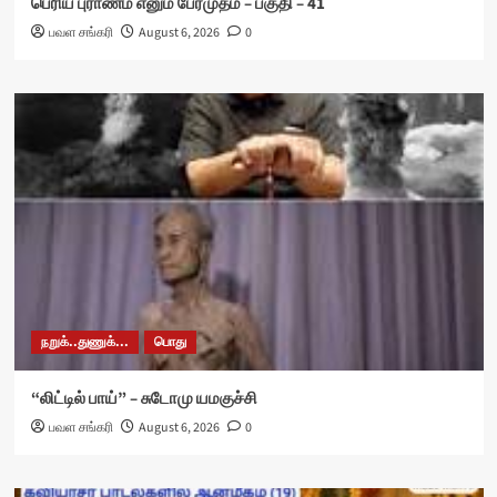
பெரிய புராணம் எனும் பேரமுதம் – பகுதி – 41
பவள சங்கரி
August 6, 2026
0
நறுக்..துணுக்...
பொது
“லிட்டில் பாய்” – சுடோமு யமகுச்சி
பவள சங்கரி
August 6, 2026
0