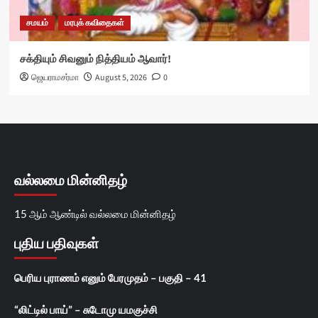
சமயம்
மரபுக் கவிதைகள்
சக்தியும் சிவனும் நித்தியம் ஆவார்!
ஜெயராமசர்மா
August 5, 2026
0
வல்லமை மின்னிதழ்
15 ஆம் ஆண்டில் வல்லமை மின்னிதழ்
புதிய பதிவுகள்
பெரிய புராணம் எனும் பேரமுதம் – பகுதி – 41
“லிட்டில் பாய்” – சுடோமு யமகுச்சி