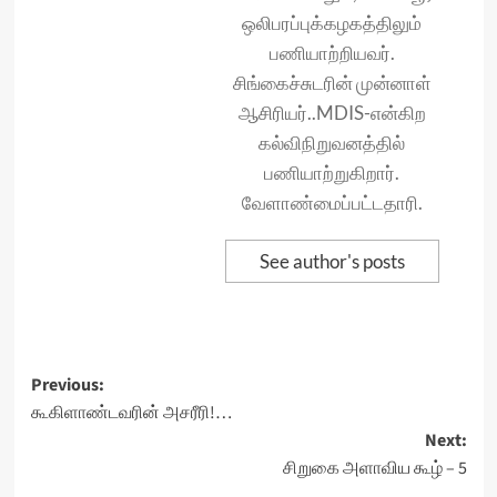
ஒலிபரப்புக்கழகத்திலும்
பணியாற்றியவர்.
சிங்கைச்சுடரின் முன்னாள்
ஆசிரியர்..MDIS-என்கிற
கல்விநிறுவனத்தில்
பணியாற்றுகிறார்.
வேளாண்மைப்பட்டதாரி.
See author's posts
Post
Previous:
கூகிளாண்டவரின் அசரீரி!…
navigation
Next:
சிறுகை அளாவிய கூழ் – 5