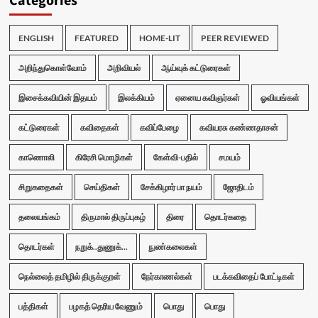
Categories
ENGLISH
FEATURED
HOME-LIT
PEER REVIEWED
அறிந்துகொள்வோம்
அறிவியல்
ஆய்வுக் கட்டுரைகள்
இசைக்கவியின் இதயம்
இலக்கியம்
ஏனைய கவிஞர்கள்
ஓவியங்கள்
கட்டுரைகள்
கவிதைகள்
கவிப்பேழை
கவியரசு கண்ணதாசன்
காணொலி
கிரேசி மொழிகள்
கேள்வி-பதில்
சமயம்
சிறுகதைகள்
செய்திகள்
சேக்கிழார் பா நயம்
ஜோதிடம்
தலையங்கம்
திருமால் திருப்புகழ்
திரை
தொடர்கதை
தொடர்கள்
நறுக்..துணுக்...
நுண்கலைகள்
நெல்லைத் தமிழில் திருக்குறள்
நேர்காணல்கள்
படக்கவிதைப் போட்டிகள்
பத்திகள்
பழகத் தெரிய வேணும்
பொது
பொது