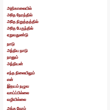
அதிகாலையில்
அதே நேரத்தில்
அதே நிறுத்தத்தில்
அதே பேருந்தில்
ஏறுவதுண்டு
நாடு
அந்நிய நாடு
நானும்
அந்நியன்
எந்த நிலையிலும்
என்
இதயம் நழுவ
வாய்ப்பில்லை
வழியில்லை
அந்த நேரம்