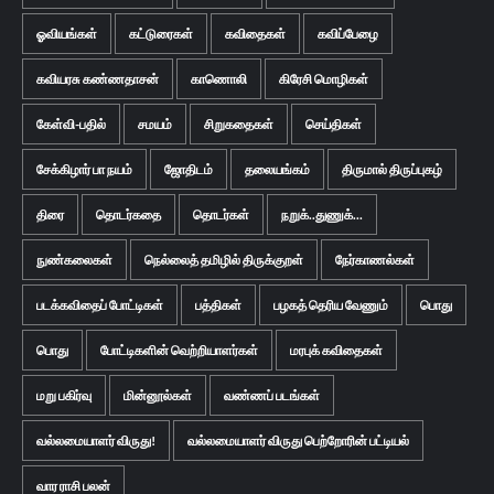
ஓவியங்கள்
கட்டுரைகள்
கவிதைகள்
கவிப்பேழை
கவியரசு கண்ணதாசன்
காணொலி
கிரேசி மொழிகள்
கேள்வி-பதில்
சமயம்
சிறுகதைகள்
செய்திகள்
சேக்கிழார் பா நயம்
ஜோதிடம்
தலையங்கம்
திருமால் திருப்புகழ்
திரை
தொடர்கதை
தொடர்கள்
நறுக்..துணுக்...
நுண்கலைகள்
நெல்லைத் தமிழில் திருக்குறள்
நேர்காணல்கள்
படக்கவிதைப் போட்டிகள்
பத்திகள்
பழகத் தெரிய வேணும்
பொது
பொது
போட்டிகளின் வெற்றியாளர்கள்
மரபுக் கவிதைகள்
மறு பகிர்வு
மின்னூல்கள்
வண்ணப் படங்கள்
வல்லமையாளர் விருது!
வல்லமையாளர் விருது பெற்றோரின் பட்டியல்
வார ராசி பலன்