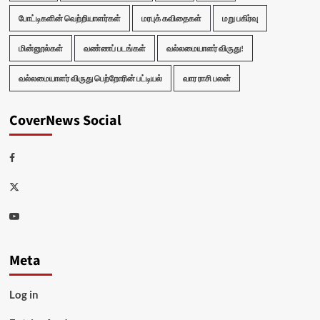
போட்டிகளின் வெற்றியாளர்கள்
மரபுக் கவிதைகள்
மறு பகிர்வு
மின்னூல்கள்
வண்ணப் படங்கள்
வல்லமையாளர் விருது!
வல்லமையாளர் விருது பெற்றோரின் பட்டியல்
வார ராசி பலன்
CoverNews Social
Facebook
Twitter
Youtube
Meta
Log in