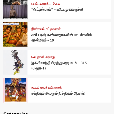
நறுக்..துணுக்...
பொது
“லிட்டில் பாய்” – சுடோமு யமகுச்சி
இலக்கியம்
கட்டுரைகள்
கவியரசர் கண்ணதாசனின் பாடல்களில்
ஆன்மீகம் – 19
செய்திகள்
வரலாறு
இங்கிலாந்திலிருந்து ஒரு மடல் – 315
(பகுதி-1)
சமயம்
மரபுக் கவிதைகள்
சக்தியும் சிவனும் நித்தியம் ஆவார்!