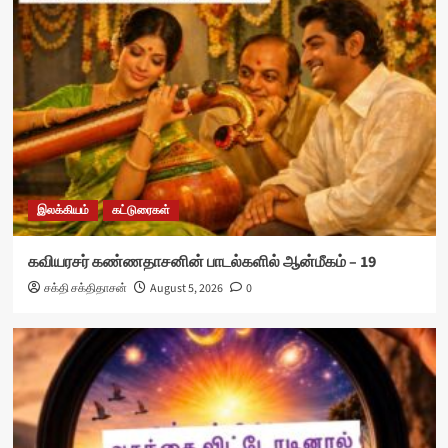
இலக்கியம்
கட்டுரைகள்
கவியரசர் கண்ணதாசனின் பாடல்களில் ஆன்மீகம் – 19
சக்தி சக்திதாசன்
August 5, 2026
0