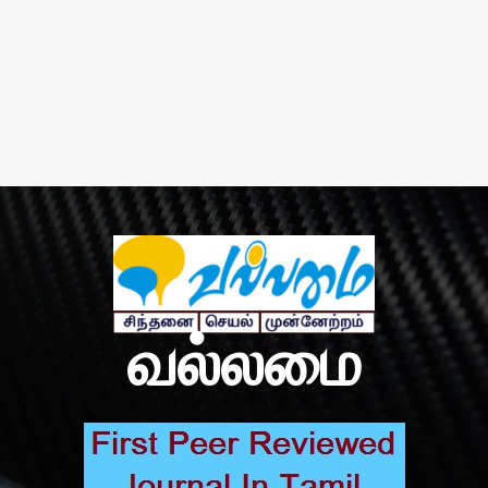
வல்லமை