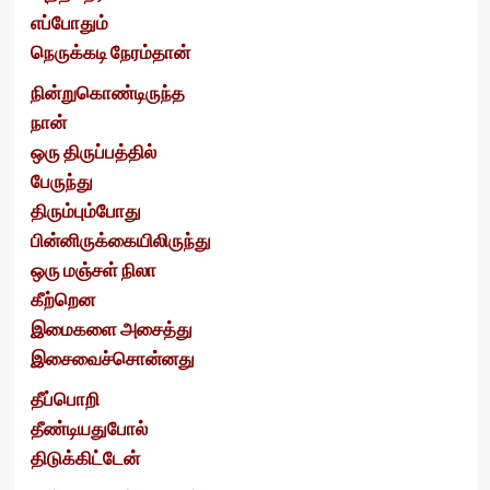
எப்போதும்
நெருக்கடி நேரம்தான்
நின்றுகொண்டிருந்த
நான்
ஒரு திருப்பத்தில்
பேருந்து
திரும்பும்போது
பின்னிருக்கையிலிருந்து
ஒரு மஞ்சள் நிலா
கீற்றென
இமைகளை அசைத்து
இசைவைச்சொன்னது
தீப்பொறி
தீண்டியதுபோல்
திடுக்கிட்டேன்