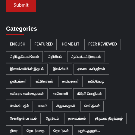
Categories
ENGLISH
FEATURED
HOME-LIT
PEER REVIEWED
அறிந்துகொள்வோம்
அறிவியல்
ஆய்வுக் கட்டுரைகள்
இசைக்கவியின் இதயம்
இலக்கியம்
ஏனைய கவிஞர்கள்
ஓவியங்கள்
கட்டுரைகள்
கவிதைகள்
கவிப்பேழை
கவியரசு கண்ணதாசன்
காணொலி
கிரேசி மொழிகள்
கேள்வி-பதில்
சமயம்
சிறுகதைகள்
செய்திகள்
சேக்கிழார் பா நயம்
ஜோதிடம்
தலையங்கம்
திருமால் திருப்புகழ்
திரை
தொடர்கதை
தொடர்கள்
நறுக்..துணுக்...