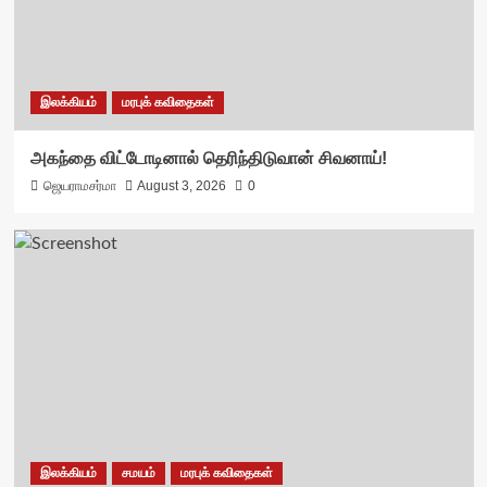
இலக்கியம்
மரபுக் கவிதைகள்
அகந்தை விட்டோடினால் தெரிந்திடுவான் சிவனாய்!
ஜெயராமசர்மா
August 3, 2026
0
இலக்கியம்
சமயம்
மரபுக் கவிதைகள்