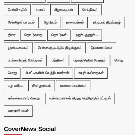
கேள்வி-பதில்
சமயம்
சிறுகதைகள்
செய்திகள்
சேக்கிழார் பா நயம்
ஜோதிடம்
தலையங்கம்
திருமால் திருப்புகழ்
திரை
தொடர்கதை
தொடர்கள்
நறுக்..துணுக்...
நுண்கலைகள்
நெல்லைத் தமிழில் திருக்குறள்
நேர்காணல்கள்
படக்கவிதைப் போட்டிகள்
பத்திகள்
பழகத் தெரிய வேணும்
பொது
பொது
போட்டிகளின் வெற்றியாளர்கள்
மரபுக் கவிதைகள்
மறு பகிர்வு
மின்னூல்கள்
வண்ணப் படங்கள்
வல்லமையாளர் விருது!
வல்லமையாளர் விருது பெற்றோரின் பட்டியல்
வார ராசி பலன்
CoverNews Social