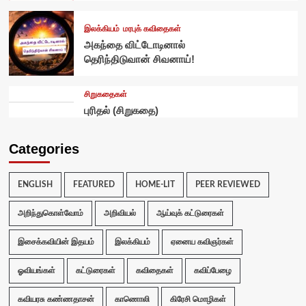
இலக்கியம்
மரபுக் கவிதைகள்
அகந்தை விட்டோடினால்
தெரிந்திடுவான் சிவனாய்!
சிறுகதைகள்
புரிதல் (சிறுகதை)
Categories
ENGLISH
FEATURED
HOME-LIT
PEER REVIEWED
அறிந்துகொள்வோம்
அறிவியல்
ஆய்வுக் கட்டுரைகள்
இசைக்கவியின் இதயம்
இலக்கியம்
ஏனைய கவிஞர்கள்
ஓவியங்கள்
கட்டுரைகள்
கவிதைகள்
கவிப்பேழை
கவியரசு கண்ணதாசன்
காணொலி
கிரேசி மொழிகள்