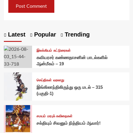
Latest
Popular
Trending
இலக்கியம்
கட்டுரைகள்
கவியரசர் கண்ணதாசனின் பாடல்களில்
ஆன்மீகம் – 19
செய்திகள்
வரலாறு
இங்கிலாந்திலிருந்து ஒரு மடல் – 315
(பகுதி-1)
சமயம்
மரபுக் கவிதைகள்
சக்தியும் சிவனும் நித்தியம் ஆவார்!