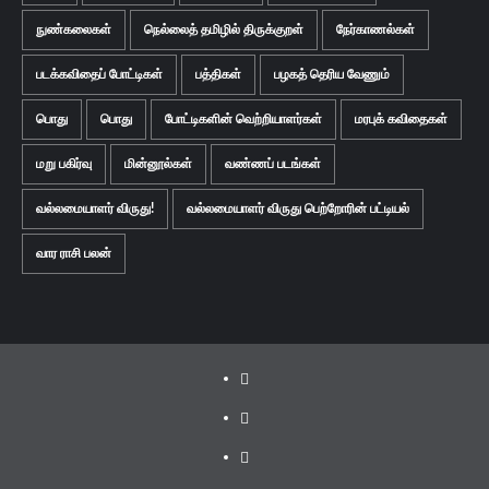
நுண்கலைகள்
நெல்லைத் தமிழில் திருக்குறள்
நேர்காணல்கள்
படக்கவிதைப் போட்டிகள்
பத்திகள்
பழகத் தெரிய வேணும்
பொது
பொது
போட்டிகளின் வெற்றியாளர்கள்
மரபுக் கவிதைகள்
மறு பகிர்வு
மின்னூல்கள்
வண்ணப் படங்கள்
வல்லமையாளர் விருது!
வல்லமையாளர் விருது பெற்றோரின் பட்டியல்
வார ராசி பலன்
Facebook
Twitter
Youtube