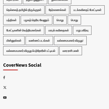
நெல்லைத் தமிழில் திருக்குறள்
நேர்காணல்கள்
படக்கவிதைப் போட்டிகள்
பத்திகள்
பழகத் தெரிய வேணும்
பொது
பொது
போட்டிகளின் வெற்றியாளர்கள்
மரபுக் கவிதைகள்
மறு பகிர்வு
மின்னூல்கள்
வண்ணப் படங்கள்
வல்லமையாளர் விருது!
வல்லமையாளர் விருது பெற்றோரின் பட்டியல்
வார ராசி பலன்
CoverNews Social
Facebook
Twitter
Youtube