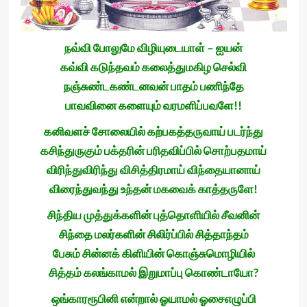
நவ்வி போலுமே விழியுடையாள் – ஐயன்
கவ்வி கடுந்தவம் கலைத்துமகிழ செல்வி
நஞ்சுண்டகண்டனவன் பாதம் பணிந்தே
பாவவினை களையும் வரமளிப்பவளே!!
கனிவளச் சோலையில் கற்பகத்தருவாய் படர்ந்து
கசிந்துருகும் பக்தரின் பரிதவிப்பில் சொற்பதமாய்
விரிந்துவிரிந்து விசித்திரமாய் விந்தையானாய்
விரைந்துவந்து உந்தன் மகவைக் காத்தருளே!
சிந்திய முத்துக்களின் புத்தொளியில் சீவனின்
சிந்தை மலர்களின் சிலிர்ப்பில் சித்தாந்தம்
பேசும் சின்னக் கிளியின் கொஞ்சுமொழியில்
சித்தம் கலங்காமல் இறுமாப்பு கொண்டாயோ?
ஒங்காரரூபினி என்றால் ஓயாமல் ஓசைஎழுப்பி