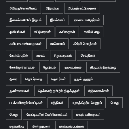
அறிந்துகொள்வோம்
அறிவியல்
ஆய்வுக் கட்டுரைகள்
இசைக்கவியின் இதயம்
இலக்கியம்
ஏனைய கவிஞர்கள்
ஓவியங்கள்
கட்டுரைகள்
கவிதைகள்
கவிப்பேழை
கவியரசு கண்ணதாசன்
காணொலி
கிரேசி மொழிகள்
கேள்வி-பதில்
சமயம்
சிறுகதைகள்
செய்திகள்
சேக்கிழார் பா நயம்
ஜோதிடம்
தலையங்கம்
திருமால் திருப்புகழ்
திரை
தொடர்கதை
தொடர்கள்
நறுக்..துணுக்...
நுண்கலைகள்
நெல்லைத் தமிழில் திருக்குறள்
நேர்காணல்கள்
படக்கவிதைப் போட்டிகள்
பத்திகள்
பழகத் தெரிய வேணும்
பொது
பொது
போட்டிகளின் வெற்றியாளர்கள்
மரபுக் கவிதைகள்
மறு பகிர்வு
மின்னூல்கள்
வண்ணப் படங்கள்