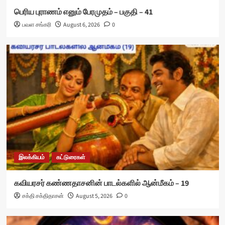
பெரிய புராணம் எனும் பேரமுதம் – பகுதி – 41
பவள சங்கரி
August 6, 2026
0
இலக்கியம்
கட்டுரைகள்
கவியரசர் கண்ணதாசனின் பாடல்களில் ஆன்மீகம் – 19
சக்தி சக்திதாசன்
August 5, 2026
0