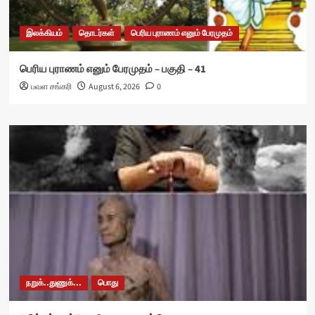
இலக்கியம்
தொடர்கள்
பெரிய புராணம் எனும் பேரமுதம்
பெரிய புராணம் எனும் பேரமுதம் – பகுதி – 41
பவள சங்கரி
August 6, 2026
0
நறுக்..துணுக்...
பொது