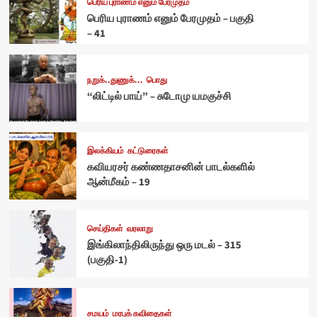
பெரிய புராணம் எனும் பேரமுதம்
பெரிய புராணம் எனும் பேரமுதம் – பகுதி
– 41
நறுக்..துணுக்...
பொது
“லிட்டில் பாய்” – சுடோமு யமகுச்சி
இலக்கியம்
கட்டுரைகள்
கவியரசர் கண்ணதாசனின் பாடல்களில்
ஆன்மீகம் – 19
செய்திகள்
வரலாறு
இங்கிலாந்திலிருந்து ஒரு மடல் – 315
(பகுதி-1)
சமயம்
மரபுக் கவிதைகள்