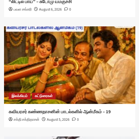
“லிட்டில் பாய்” – சுடோமு யமகுச்சி
பவள சங்கரி
August 6, 2026
0
இலக்கியம்
கட்டுரைகள்
கவியரசர் கண்ணதாசனின் பாடல்களில் ஆன்மீகம் – 19
சக்தி சக்திதாசன்
August 5, 2026
0