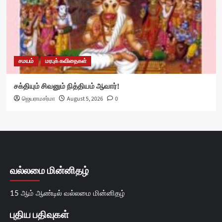
சமயம்
மரபுக் கவிதைகள்
சக்தியும் சிவனும் நித்தியம் ஆவார்!
ஜெயராமசர்மா
August 5, 2026
0
வல்லமை மின்னிதழ்
15 ஆம் ஆண்டில் வல்லமை மின்னிதழ்
புதிய பதிவுகள்