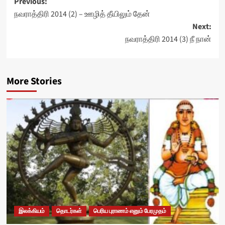
Post
Previous:
நவராத்திரி 2014 (2) – ஊழித் தீயிலும் தேன்
navigation
Next:
நவராத்திரி 2014 (3) நீ நான்
More Stories
இலக்கியம்
தொடர்கள்
பெரிய புராணம் எனும் பேரமுதம்