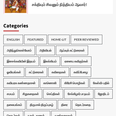
சக்தியும் சிவனும் நித்தியம் ஆவார்!
Categories
ENGLISH
FEATURED
HOME-LIT
PEER REVIEWED
அறிந்துகொள்வோம்
அறிவியல்
ஆய்வுக் கட்டுரைகள்
இசைக்கவியின் இதயம்
இலக்கியம்
ஏனைய கவிஞர்கள்
ஓவியங்கள்
கட்டுரைகள்
கவிதைகள்
கவிப்பேழை
கவியரசு கண்ணதாசன்
காணொலி
கிரேசி மொழிகள்
கேள்வி-பதில்
சமயம்
சிறுகதைகள்
செய்திகள்
சேக்கிழார் பா நயம்
ஜோதிடம்
தலையங்கம்
திருமால் திருப்புகழ்
திரை
தொடர்கதை
தொடர்கள்
நறுக்..துணுக்...
நுண்கலைகள்