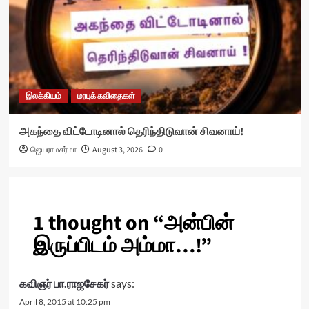
இலக்கியம்
மரபுக் கவிதைகள்
அகந்தை விட்டோடினால் தெரிந்திடுவான் சிவனாய்!
ஜெயராமசர்மா
August 3, 2026
0
1 thought on “
அன்பின்
இருப்பிடம் அம்மா…!
”
கவிஞர் பா.ராஜசேகர்
says:
April 8, 2015 at 10:25 pm