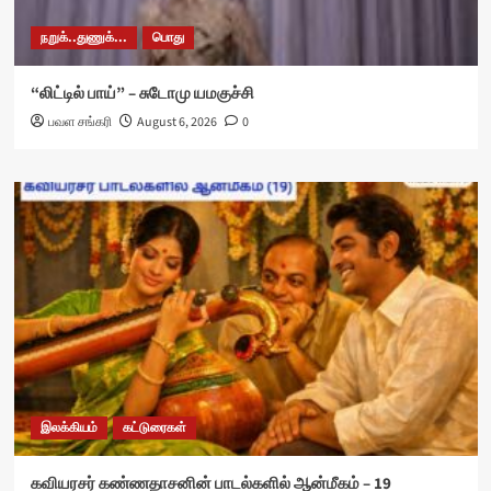
நறுக்..துணுக்...
பொது
“லிட்டில் பாய்” – சுடோமு யமகுச்சி
பவள சங்கரி
August 6, 2026
0
இலக்கியம்
கட்டுரைகள்
கவியரசர் கண்ணதாசனின் பாடல்களில் ஆன்மீகம் – 19