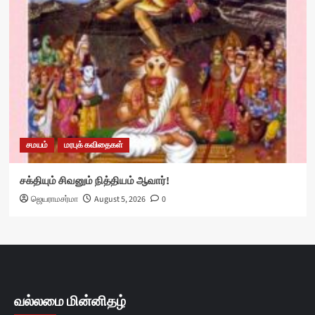
சமயம்
மரபுக் கவிதைகள்
சக்தியும் சிவனும் நித்தியம் ஆவார்!
ஜெயராமசர்மா
August 5, 2026
0
வல்லமை மின்னிதழ்