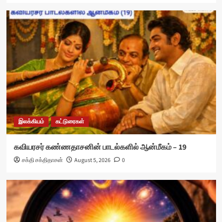
இலக்கியம்
கட்டுரைகள்
கவியரசர் கண்ணதாசனின் பாடல்களில் ஆன்மீகம் – 19
சக்தி சக்திதாசன்
August 5, 2026
0