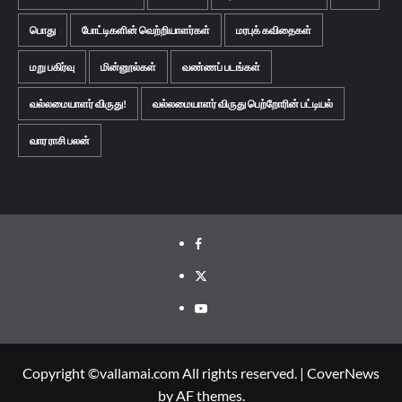
பொது
போட்டிகளின் வெற்றியாளர்கள்
மரபுக் கவிதைகள்
மறு பகிர்வு
மின்னூல்கள்
வண்ணப் படங்கள்
வல்லமையாளர் விருது!
வல்லமையாளர் விருது பெற்றோரின் பட்டியல்
வார ராசி பலன்
Facebook
Twitter
Youtube
Copyright ©vallamai.com All rights reserved.
|
CoverNews
by AF themes.