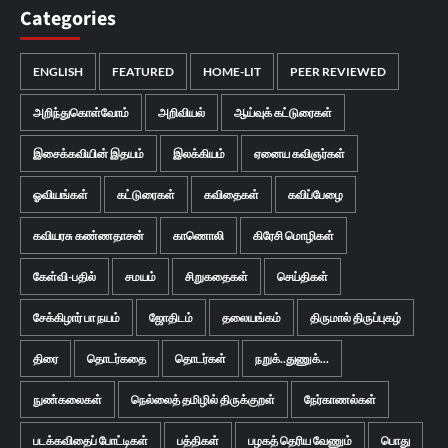
Categories
ENGLISH
FEATURED
HOME-LIT
PEER REVIEWED
அறிந்துகொள்வோம்
அறிவியல்
ஆய்வுக் கட்டுரைகள்
இசைக்கவியின் இதயம்
இலக்கியம்
ஏனைய கவிஞர்கள்
ஓவியங்கள்
கட்டுரைகள்
கவிதைகள்
கவிப்பேழை
கவியரசு கண்ணதாசன்
காணொலி
கிரேசி மொழிகள்
கேள்வி-பதில்
சமயம்
சிறுகதைகள்
செய்திகள்
சேக்கிழார் பா நயம்
ஜோதிடம்
தலையங்கம்
திருமால் திருப்புகழ்
திரை
தொடர்கதை
தொடர்கள்
நறுக்..துணுக்...
நுண்கலைகள்
நெல்லைத் தமிழில் திருக்குறள்
நேர்காணல்கள்
படக்கவிதைப் போட்டிகள்
பத்திகள்
பழகத் தெரிய வேணும்
பொது