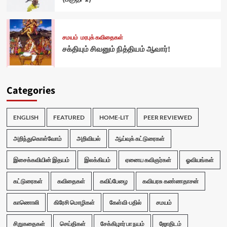
சமயம்
மரபுக் கவிதைகள்
சக்தியும் சிவனும் நித்தியம் ஆவார்!
Categories
ENGLISH
FEATURED
HOME-LIT
PEER REVIEWED
அறிந்துகொள்வோம்
அறிவியல்
ஆய்வுக் கட்டுரைகள்
இசைக்கவியின் இதயம்
இலக்கியம்
ஏனைய கவிஞர்கள்
ஓவியங்கள்
கட்டுரைகள்
கவிதைகள்
கவிப்பேழை
கவியரசு கண்ணதாசன்
காணொலி
கிரேசி மொழிகள்
கேள்வி-பதில்
சமயம்
சிறுகதைகள்
செய்திகள்
சேக்கிழார் பா நயம்
ஜோதிடம்