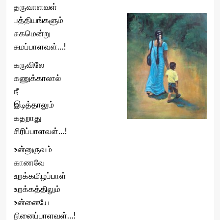
தருவாளவள்
பத்தியங்களும்
சுகமென்று
சுமப்பாளவள்…!
கருவிலே
கணுக்காலால்
நீ
இடித்தாலும்
கதறாது
சிரிப்பாளவள்…!
உன்னுருவம்
காணவே
உறக்கமிழப்பாள்
உறக்கத்திலும்
உன்னையே
நினைப்பாளவள்…!