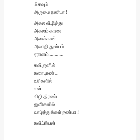
மிகவும்
அருமை நண்பா !
அகல விழித்து
அகலம் காண
அவள்கண்ட
அலாதி துன்பம்
ஏராளம்…………
கவிஞனில்
கரைபுரண்ட
வரிகளில்
என்
விழி திரண்ட
துளிகளில்
வாழ்த்துக்கள் நண்பா !
கவிப்ரியன்