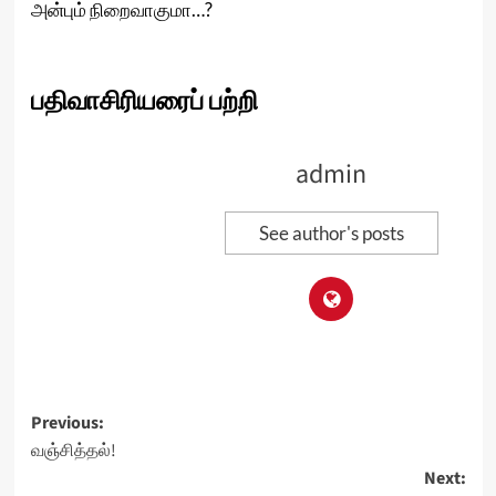
அன்பும் நிறைவாகுமா…?
பதிவாசிரியரைப் பற்றி
admin
See author's posts
Post
Previous:
வஞ்சித்தல்!
navigation
Next: