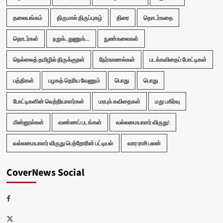
தலையங்கம்
திருமால் திருப்புகழ்
திரை
தொடர்கதை
தொடர்கள்
நறுக்..துணுக்...
நுண்கலைகள்
நெல்லைத் தமிழில் திருக்குறள்
நேர்காணல்கள்
படக்கவிதைப் போட்டிகள்
பத்திகள்
பழகத் தெரிய வேணும்
பொது
பொது
போட்டிகளின் வெற்றியாளர்கள்
மரபுக் கவிதைகள்
மறு பகிர்வு
மின்னூல்கள்
வண்ணப் படங்கள்
வல்லமையாளர் விருது!
வல்லமையாளர் விருது பெற்றோரின் பட்டியல்
வார ராசி பலன்
CoverNews Social
Facebook
Twitter