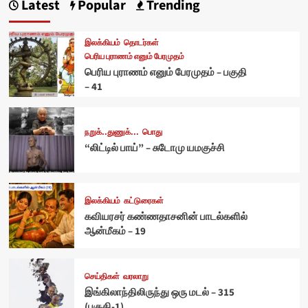
Latest
Popular
Trending
இலக்கியம்
தொடர்கள்
பெரிய புராணம் எனும் பேரமுதம்
பெரிய புராணம் எனும் பேரமுதம் – பகுதி
– 41
நறுக்..துணுக்...
பொது
“லிட்டில் பாய்” – சுடோமு யமகுச்சி
இலக்கியம்
கட்டுரைகள்
கவியரசர் கண்ணதாசனின் பாடல்களில்
ஆன்மீகம் – 19
செய்திகள்
வரலாறு
இங்கிலாந்திலிருந்து ஒரு மடல் – 315
(பகுதி-1)