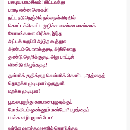
பழைய பரமசிவம்! கிட்டவந்து
பாரடி என்ன சொகம்!
நட்ட நடுநெஞ்சில் நல்ல நள்ளிரவில்
கொட்டக்கொட்ட முழிச்சு, வண்ண வண்ணக்
கோலங்களை விரிச்சு, இந்த
அட்டக் கருப்பி ஆடுற கூத்துல
அண்டம் பொளக்குதடி, அதிலொரு
துண்டு தெறிக்குதடி, அது பாட்டில்
விண்டு விழுந்ததடி!
துள்ளிக் குதிக்குற வெள்ளிக் கெண்ட , ஆத்தைத்
தொறக்க முடியுமா? ஒருதுளி
மறக்க முடியுமா?
பூவுல புகுந்து காயான புழுவுக்குப்
போக்கிடம் ஒண்ணும் உண்டோ? பழத்தைப்
பாக்க வழியுமுண்டோ?
உள்ளே வளத்தவ ஊரில் கொடுத்தவ