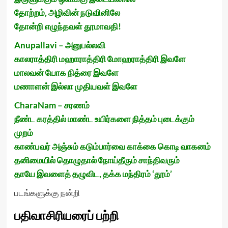
தோற்றம், அழிவின் நடுவினிலே
தோன்றி எழுந்தவள் தூமாவதி!
Anupallavi – அனுபல்லவி
காலராத்திரி மஹாராத்திரி மோஹராத்திரி இவளே
மாலவன் யோக நித்ரை இவளே
மணாளன் இல்லா முதியவள் இவளே
CharaNam – சரணம்
நீண்ட கரத்தில் மாண்ட உயிர்களை நித்தம் புடைக்கும்
முறம்
காண்பவர் அஞ்சும் கடும்பார்வை காக்கை கொடி வாகனம்
தனிமையில் தொழுதால் நோய்தீரும் சாந்திவரும்
தாயே இவளைத் தழுவிட, தக்க மந்திரம் ‘தூம்’
படங்களுக்கு நன்றி
பதிவாசிரியரைப் பற்றி