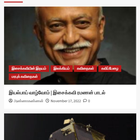
இசைக்கவியின் இதயம்
இலக்கியம்
கவிதைகள்
கவிப்பேழை
மரபுக் கவிதைகள்
இயல்பாய் வாழ்வோம் | இசைக்கவி ரமணன் பாடல்
அண்ணாகண்ணன்
November 17, 2022
0