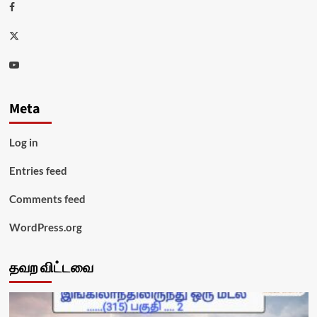
Facebook
Twitter
Youtube
Meta
Log in
Entries feed
Comments feed
WordPress.org
தவற விட்டவை