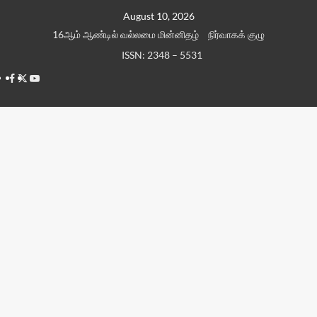
Skip
August 10, 2026
to
16ஆம் ஆண்டில் வல்லமை மின்னிதழ்
நிர்வாகக் குழு
content
ISSN: 2348 – 5531
Facebook
Twitter
Youtube