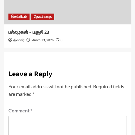
இலக்கியம்
தொடர்கதை
பல்லழகன் – பகுதி 23
திவாகர்
March 13, 2026
0
Leave a Reply
Your email address will not be published.
Required fields
are marked
*
Comment
*