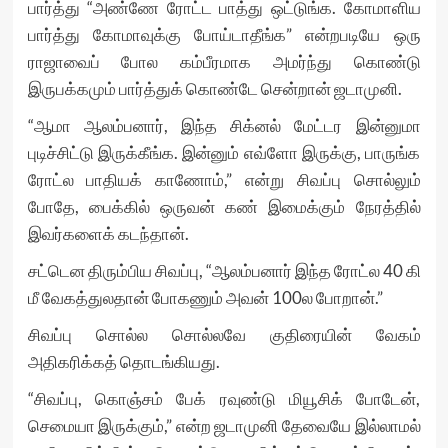
பார்த்து “அண்ணே ரோட்ட பாத்து ஒட்டுங்க. கோமாளிய
பார்த்து கோமாவுக்கு போய்டாதீங்க” என்றபடியே ஒரு
ராஜாவைப் போல கம்பீரமாக அமர்ந்து கொண்டு
இருபக்கமும் பார்த்துக் கொண்டே சென்றான் ஜடாமுனி.
“ஆமா ஆலம்பனார், இந்த சிக்னல் மேட்டர இன்னுமா
புடிச்சிட்டு இருக்கீங்க. இன்னும் எவ்ளோ இருக்கு, பாருங்க
ரோட்ல பாதியக் காணோம்,” என்று சிவப்பு சொல்லும்
போதே, பைக்கில் ஒருவன் கண் இமைக்கும் நேரத்தில்
இவர்களைக் கடந்தான்.
சட்டென திரும்பிய சிவப்பு, “ஆலம்பனார் இந்த ரோட்ல 40 கி
மீ வேகத்துலதான் போகணும் அவன் 100ல போறான்.”
சிவப்பு சொல்ல சொல்லவே குதிரையின் வேகம்
அதிகரிக்கத் தொடங்கியது.
“சிவப்பு, கொஞ்சம் பேக் ரவுண்டு மியூசிக் போடேன்,
செமையா இருக்கும்,” என்ற ஜடாமுனி தேவையே இல்லாமல்