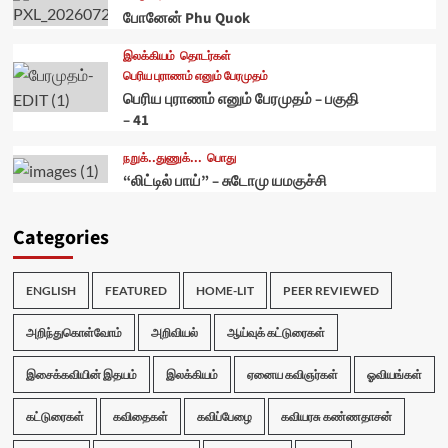
போனேன் Phu Quok
இலக்கியம்
தொடர்கள்
பெரிய புராணம் எனும் பேரமுதம்
பெரிய புராணம் எனும் பேரமுதம் – பகுதி
– 41
நறுக்..துணுக்...
பொது
“லிட்டில் பாய்” – சுடோமு யமகுச்சி
Categories
ENGLISH
FEATURED
HOME-LIT
PEER REVIEWED
அறிந்துகொள்வோம்
அறிவியல்
ஆய்வுக் கட்டுரைகள்
இசைக்கவியின் இதயம்
இலக்கியம்
ஏனைய கவிஞர்கள்
ஓவியங்கள்
கட்டுரைகள்
கவிதைகள்
கவிப்பேழை
கவியரசு கண்ணதாசன்