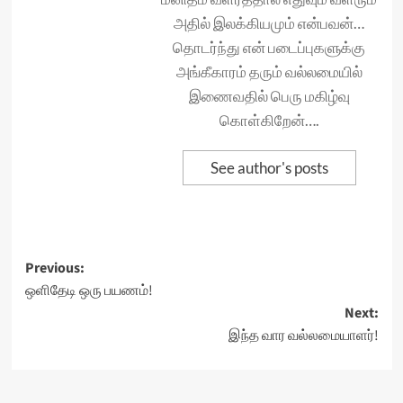
அதில் இலக்கியமும் என்பவன்…
தொடர்ந்து என் படைப்புகளுக்கு
அங்கீகாரம் தரும் வல்லமையில்
இணைவதில் பெரு மகிழ்வு
கொள்கிறேன்….
See author's posts
Post
Previous:
ஒளிதேடி ஒரு பயணம்!
navigation
Next:
இந்த வார வல்லமையாளர்!