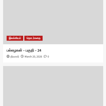
இலக்கியம்
தொடர்கதை
பல்லழகன் – பகுதி – 24
திவாகர்
March 20, 2026
0