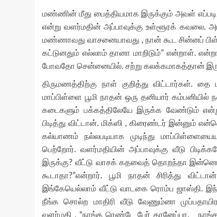
மண்ணின் மீது பைத்தியமாக இருக்கும் அவள் எப்படி
என்று வளர்மதின் அப்பாவுக்கு உள்ளூரக் கவலை. அம
மண்ணாவது வாசனையாவது , நான் கூட சின்னப் பிள்ள
கட்டுனதும் எல்லாம் தானா மாறிடும்” என்றாள். என்றா
போவதோ சென்னையில். சற்று கலக்கமாகத்தான் இரு
திருமணத்திற்கு நாள் குறித்து விட்டார்கள். தை
மாப்பிள்ளை பூமி நாதன் ஒரு தனியார் கம்பனியில் ந
கடைகளும் பக்கத்திலேயே இருக்க வேண்டும் என்று
பிடித்து விட்டான். மிக்ஸி , கிரைண்டர் இன்னும்
கல்யாணம் நல்லபடியாக முடிந்து மாப்பிள்ளையை
பெற்றோர். வளர்மதியின் அப்பாவுக்கு வீடு பிடிக
இருக்கு? வீட்டு வாசக் கதவைத் தொறந்தா இன்னொரு 
கூடாதா?”என்றார். பூமி நாதன் சிரித்து விட்டா
இங்கேயெல்லாம் வீட்டு வாடகை ரொம்ப ஜாஸ்தி. இந்
நீங்க சொல்ற மாதிரி வீடு வேணும்னா முப்பதாயிர
வளர்மதி , “நாங்க ரெண்டே பேர் தானேப்பா. நாங