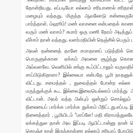
தோன்றியது. எப்படியோ எல்லாம் சரியானால் சரிதான்
மழையும் வந்தது. மிகுந்த ஆவலோடு சன்னலரு
பார்த்தாள். ம்ஹூம்! மண் வாசனை என்பதைக் காணவ
வரும் மண் வாசம்? சுமார் ஒரு மணி நேரம் அடித்து
வீச்சம் தான் வந்தது. வளர்மதியின் நெஞ்சில் பெரும
அவள் தன்னைத் தானே சமாதானப் படுத்திக் கொ
பொருளுக்கான ஏக்கம் அவளை சூழ்ந்து கொண்டது
அவ்வளவே. வெளியில் எங்கு கூப்பிட்டாலும் வருவ
சாப்பிடுகிறாளா? இல்லையா என்பதே பூமி நாதனுக
விட்டது. சமைத்தல் , துவைத்தல் போன்ற எல்ல
மருந்துக்குக் கூட இல்லை.இவையெல்லாம் பார்த்து
விட்டான். அவர் வந்த பின்பும் ஒன்றும் சொல்லு
நிலையைப் பார்க்க பார்க்க துக்கம் பீறிட்டது.எப்பட
நினைத்தார் , பூமியிடம் “மாப்ளே! மதி கிராமத்துல
ஏக்கத்துல தான் அவ இப்படி ஆயிட்டான்னு நான் நெ
கொஞ்ச நாள் இருந்தாள்னா எல்லாம் சரியாப் போயி