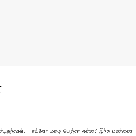
்
கொண்டிருந்தாள். ” எவ்ளோ மழை பெஞ்சா என்ன? இந்த மண்ணை