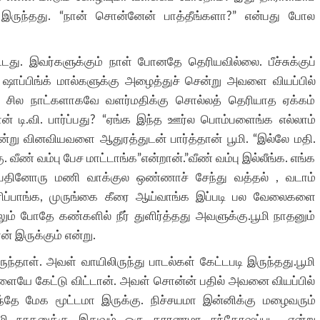
க இருந்தது. “நான் சொன்னேன் பாத்தீங்களா?” என்பது போல
்டது. இவர்களுக்கும் நாள் போனதே தெரியவில்லை. பீச்சுக்குப்
ஷாப்பிங்க் மால்களுக்கு அழைத்துச் சென்று அவளை வியப்பில்
ு. சில நாட்களாகவே வளர்மதிக்கு சொல்லத் தெரியாத ஏக்கம்
 டி.வி. பார்ப்பது? “ஏங்க இந்த ஊர்ல பொம்பளைங்க எல்லாம்
ன்று வினவியவளை ஆதுரத்துடன் பார்த்தான் பூமி. “இல்லே மதி.
ீண் வம்பு பேச மாட்டாங்க”என்றான்.”வீண் வம்பு இல்லீங்க. எங்க
பதினோரு மணி வாக்குல ஒண்ணாச் சேந்து வத்தல் , வடாம்
ிப்பாங்க, முருங்கை கீரை ஆய்வாங்க இப்படி பல வேலைகளை
லும் போதே கண்களில் நீர் துளிர்த்தது அவளுக்கு.பூமி நாதனும்
் இருக்கும் என்று.
ுந்தாள். அவள் வாயிலிருந்து பாடல்கள் கேட்டபடி இருந்தது.பூமி
ளையே கேட்டு விட்டான். அவள் சொன்ன் பதில் அவனை வியப்பில்
ந்தே மேக மூட்டமா இருக்கு. நிச்சயமா இன்னிக்கு மழைவரும்
பூமி நாதனுக்கு இதுவும் ஒரு காரணமா சந்தோஷப்பட, என்று