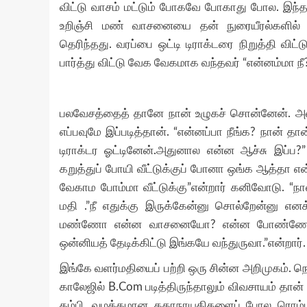
விட்டு வாசம் மட்டும் போகவே போகாது போல. இந்
உறிஞ்சி மண் வாசனையை தன் நுரையீரல்களில் ந
தெரிந்தது. வரப்பை ஒட்டி டிராக்டரை நிறுத்தி வ
பார்த்து விட்டு வேக வேகமாக வந்தவர் “என்னம்மா ந
பலவேசத்தைத் தானே நான் உழுகச் சொன்னேன். அவன
எப்பவுமே இப்படித்தான். “என்னப்பா நீங்க? நான் தான
டிராக்டர ஓட்டினேன்.அதுனால என்ன ஆச்சு இப்ப?”
கறுத்துப் போயி வீட்டுக்குப் போனா ஒங்க ஆத்தா 
வேகாம போம்மா வீட்டுக்கு”என்றார் கனிவோடு. “நா
மதி .”நீ எதுக்கு இருக்கேன்னு சொல்றேன்னு எனக
மண்ணோ என்ன வாசனையோ? என்ன போண்ணோ? போம
ஒன்னியத் தேடிக்கிட்டு இங்கயே வந்துருவா.”என்றார். 
இங்கே வளர்மதியைப் பற்றி ஒரு சின்ன அறிமுகம். நெல
காலேஜில் B.Com படித்திருந்தாலும் விவசாயம் தான் வ
தம்பி. வழக்கமான கதாநாயகிகளைப் போல ரொம்ப அழ