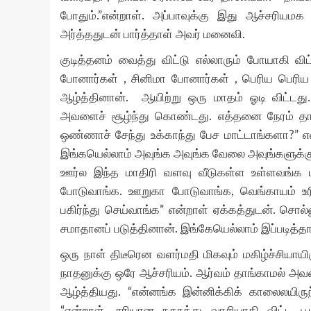
போதும்.”என்றாள். அப்பாவுக்கு இது ஆச்சரியம
அர்த்ததுடன் பார்த்தாள் அவர் மனைவி.
குடித்தனம் வைத்து விட்டு எல்லாரும் போயாகி விட
போனார்கள் , சினிமா போனார்கள் , பெரிய பெரிய 
ஆழ்த்தினான். ஆயிற்று ஒரு மாதம் ஓடி விட்டத
அவளைச் சூழ்ந்து கொண்டது. எத்தனை நேரம் தான்
ஒண்ணாச் சேந்து உக்காந்து பேச மாட்டாங்களா?” எ
இங்கயெல்லாம் அவுங்க அவுங்க வேலை அவுங்களுக்கு. வ
ஊர்ல இந்த மாதிரி வளவு வீடுகள்ள உள்ளவங்க 
போடுவாங்க. ஊறுகா போடுவாங்க, வெங்காயம் உர
பகிர்ந்து செய்வாங்க” என்றாள் ஏக்கத்துடன். சொல்
சமாதானப் படுத்தினான். இங்கேயெல்லாம் இப்படித்தான
ஒரு நாள் திடீரென வளர்மதி மிகவும் மகிழ்ச்சியாயிர
நாதனுக்கு ஒரே ஆச்சரியம். ஆர்வம் தாங்காமல் அவ
ஆழ்த்தியது. “என்னங்க இன்னிக்கிக் காலைலயிரு
“என்றாள். சரியான நகரத்து வாசியாகி விட்ட 