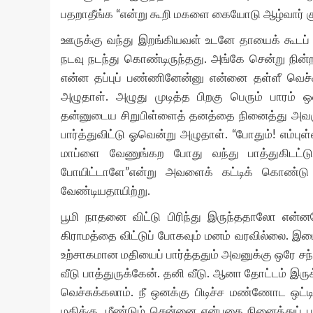
பதறாதீங்க “என்று கூறி மகளை கையோடு ஆழ்வார் குறி
ஊருக்கு வந்து இறங்கியவள் உடனே தாயைக் கூடப் ப
நடவு நடந்து கொண்டிருந்தது. அங்கே சென்று நின்
என்ன தப்புப் பண்ணினேன்னு என்னை தள்ளீ வெச்
அழுதாள். அழுது முடித்த பிறகு பெரும் பாரம் ஒ
தன்னுடைய சிறுபிள்ளைத் தனத்தை நினைத்து அவ
பார்த்துவிட்டு ஓவென்று அழுதாள். “போதும்! எம்ப
மாப்ளை வேணுங்கற போது வந்து பாத்துகிடட்டும
போயிட்டாளே”என்று அவளைக் கட்டிக் கொண்டு
வேண்டியதாயிற்று.
பூமி நாதனை விட்டு பிரிந்து இருந்ததாலோ என
கிராமத்தை விட்டுப் போகவும் மனம் வரவில்லை. இட
உற்சாகமான மதியைப் பார்த்ததும் அவனுக்கு ஒரே சந
வீடு பாத்துருக்கேன். தனி வீடு. ஆனா தோட்டம் இ
வெச்சுக்கலாம். நீ ஒனக்கு பிடிச்ச மண்ணோட ஒட்டி
மதிக்கு. மீண்டும் சென்னை என்பதை நினைத்துப் 