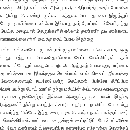
 என்று விட்டு விட்டான். அன்று மதி எதிர்பார்த்ததைப் போலவே
கே நின்று கொண்டு மூச்சை எத்தனையோ தடவை இழுத்துப்
ே முடியவில்லை.மண்ணே இல்லாத தார் ரோட்டில் எங்கேயிருந்து
ப் பெய்த மழையால் தெருக்களில் எல்லாம் தண்ணீர் ஓடி சாக்கடை
் பாறாங்கல்லை ஏற்றி வைத்ததைப் போல இருந்தது.
ள்ள எவ்வளவோ முயன்றாள்.முடியவில்லை. கிடைக்காத ஒரு
. சுத்தமாக பேசுவதேயில்லை. கேட்ட கேள்விக்குப் பதில்
தில்லை. எப்போதும் எதையோ பறி கொடுத்தாற் போல ஒரு பார்வை.
்கு சந்தேகமாக இருந்தது.ஏனென்றால் உடல் மிகவும் இளைத்து
ா வேலைகளையும் கடனேயென்று செய்தாள். பேச்சோ சிரிப்போ
 அவன் பயந்து போய் ஊரிலிருந்து மதியின் அப்பாவை வரவழைத்து
ம் படியான முன்னேற்றம் இல்லை. அவருக்கு தன் மகள் இருந்த
ி இருந்தவள்? இன்று பைத்தியக்காரி மாதிரி மாறி விட்டாளே என்று
யே வளர்ந்த பிள்ளே. இந்த ஊரு பழக கொஞ்ச நாள் புடிக்கும். ஊர்
னெக்கிறேன். என் கூட ஊருக்குக் கூட்டிட்டுப் போறேன்.அங்க
டும். வேற ஒண்ணும் இல்லை.நீங்க என்னமோ ஏதோன்னு நெனச்சுப்