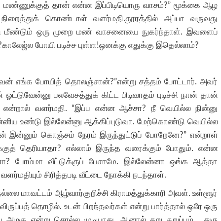
த மண்ணுக்குத் தான் என்ன இப்பிடியொரு வாசம்?” மூக்கை ஆழ
ிறைத்துக் கொண்டாள் வளர்மதி.தூரத்தில் அப்பா வருவது
ிட்டு மீண்டும் ஒரு முறை மண் வாசனையை நுகர்ந்தாள். இவளைப்
ீ?காலேஜ்ல போயி படிச்ச புள்ள!ஒனக்கு எதுக்கு இதெல்லாம்?
் எங்க போயித் தொலஞ்சான்?”என்று சத்தம் போட்டார். அவர்
் ஓட்டுவேன்னு பலவேசத்துக் கிட்ட பிடிவாதம் புடிச்சி நான் தான்
 என்றால் வளர்மதி. “இப்ப என்ன ஆச்சா? நீ வெயில்ல நின்னு
என்னிய உண்டு இல்லேன்னு ஆக்கிப்புடுவா. மேற்கொண்டு வெயில்ல
ன் இன்னும் கொஞ்சம் நேரம் இருந்துட்டுப் போறேனே?” என்றாள்
்குத் தெரியாதா? எல்லாம் இருந்த வரைக்கும் போதும். என்ன
்மா வீட்டுக்குப் பேசாமே. இல்லேன்னா ஒங்க ஆத்தா
வளர்மதியும் சிரித்தபடி வீட்டை நோக்கி நடந்தாள்.
்லை மாவட்டம் ஆழ்வார்குறிச்சி கிராமத்துக்காரி அவள். உள்ளூர்
ிருப்பத் தொழில். உடன் பிறந்தவர்கள் என்று பார்த்தால் ஒரே ஒரு
கு என்று சொல்ல முடியாது. ஆனால் சுறு சுறுப்பும் , துரு