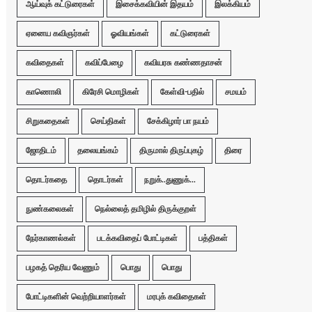
ஆய்வுக் கட்டுரைகள்
இசைக்கவியின் இதயம்
இலக்கியம்
ஏனைய கவிஞர்கள்
ஓவியங்கள்
கட்டுரைகள்
கவிதைகள்
கவிப்பேழை
கவியரசு கண்ணதாசன்
காணொலி
கிரேசி மொழிகள்
கேள்வி-பதில்
சமயம்
சிறுகதைகள்
செய்திகள்
சேக்கிழார் பா நயம்
ஜோதிடம்
தலையங்கம்
திருமால் திருப்புகழ்
திரை
தொடர்கதை
தொடர்கள்
நறுக்..துணுக்...
நுண்கலைகள்
நெல்லைத் தமிழில் திருக்குறள்
நேர்காணல்கள்
படக்கவிதைப் போட்டிகள்
பத்திகள்
பழகத் தெரிய வேணும்
பொது
பொது
போட்டிகளின் வெற்றியாளர்கள்
மரபுக் கவிதைகள்