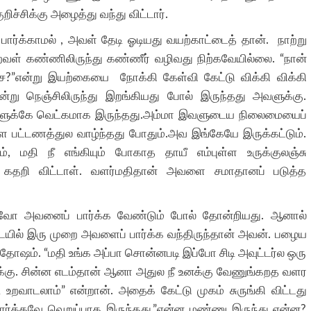
ச்சிக்கு அழைத்து வந்து விட்டார்.
ார்க்காமல் , அவள் தேடி ஓடியது வயற்காட்டைத் தான். நாற்று
றவள் கண்ணிலிருந்து கண்ணீர் வழிவது நிற்கவேயில்லை. “நான்
ச?”என்று இயற்கையை நோக்கி கேள்வி கேட்டு விக்கி விக்கி
ன்று நெஞ்சிலிருந்து இறங்கியது போல் இருந்தது அவளுக்கு.
ளுக்கே வெட்கமாக இருந்தது.அம்மா இவளுடைய நிலைமையைப்
ுள்ள பட்டணத்துல வாழ்ந்தது போதும்.அவ இங்கேயே இருக்கட்டும்.
், மதி நீ எங்கியும் போகாத தாயீ எம்புள்ள உருக்குலஞ்சு
 கதறி விட்டாள். வளர்மதிதான் அவளை சமாதானப் படுத்த
்னவோ அவனைப் பார்க்க வேண்டும் போல் தோன்றியது. ஆனால்
ையில் இரு முறை அவளைப் பார்க்க வந்திருந்தான் அவன். பழைய
்தோஷம். “மதி உங்க அப்பா சொன்னபடி இப்போ சிடி அவுட்டர்ல ஒரு
ருக்கு. சின்ன எடம்தான் ஆனா அதுல நீ உனக்கு வேணுங்கறத வளர
 உறவாடலாம்” என்றான். அதைக் கேட்டு முகம் சுருங்கி விட்டது
பார்க்கவே வெறுப்பாக இருந்தது.”என்ன மண்ணு இருந்து என்ன?