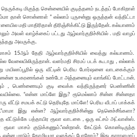
 நெருக்கடி மிகுந்த சென்னையில் குடித்தனம் நடத்தப் போகிறாள்
்மா தான் சொன்னாள் ” எல்லாம் புருசன்னு ஒருத்தன் வந்திட்டா
ையில மதி மாதிரிதான் திரிஞ்சிக்கிட்டு இருந்தேன். கல்யாணம்
லும் அவள் வாழ்க்கைப் பட்டது ஆழ்வார்குறிச்சியில் . மதி வாழப்
ந்தது அவருக்கு.
 மாசம் 15ஆம் தேதி ஆழ்வார்குறிச்சியில் வைத்து கல்யாணம்.
ல்ல வேலையிலிருந்தான். வளர்மதி சிரமப் படக் கூடாது , எல்லாக்
 மயிலாப்பூரில் ஒரு வீட்டின் பெரிய போர்ஷனை வாடகைக்கும்
 என்னென்ன உபகரணங்கள் உண்டோ அத்தனையும் வாங்கிப் போட்டான்.
யும் , பெண்ணையும் குடி வைக்க வந்திருந்தனர் பெண்ணின்
்கவேயில்லை. “என்ன மாப்ளே இது? ரூமெல்லாம் சின்ன சின்னதா
வீட்டு சமயக் கட்டு தெரியுதே மாப்ளே! பெரிய வீடாப் பாக்கக்
ன்.”மாமா இது என்ன? ஆழ்வார்குறிச்சின்னு நெனெச்சீங்களா?
த வீட்டுக்கே பத்தாயிர ரூவா வாடகை , ஒரு லட்சம் அட்வான்ஸ்.
 ரூவா மாசம் குடுக்கணும்.”என்றான். கேட்டுக் கொண்டிருந்த
்க என்ன மாடும் கோழியுமா வளக்கப் போறோம்? இது தாராளமாப்