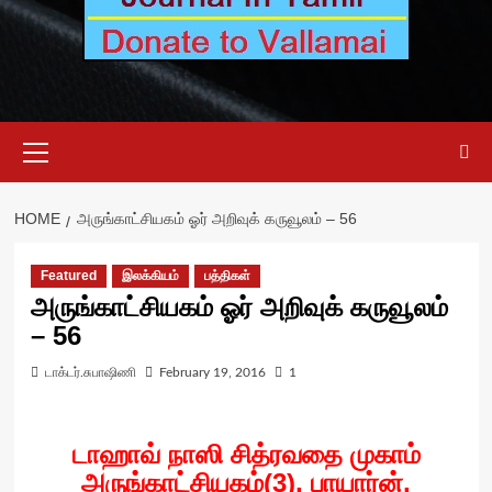
Primary
Menu
HOME
அருங்காட்சியகம் ஓர் அறிவுக் கருவூலம் – 56
Featured
இலக்கியம்
பத்திகள்
அருங்காட்சியகம் ஓர் அறிவுக் கருவூலம்
– 56
டாக்டர்.சுபாஷிணி
February 19, 2016
1
டாஹாவ் நாஸி சித்ரவதை முகாம்
அருங்காட்சியகம்(3), பாயார்ன்,