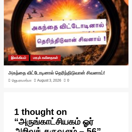
இலக்கியம்
மரபுக் கவிதைகள்
அகந்தை விட்டோடினால் தெரிந்திடுவான் சிவனாய்!
ஜெயராமசர்மா
August 3, 2026
0
1 thought on
“
அருங்காட்சியகம் ஓர்
அறிவுக் கருவூலம் – 56
”