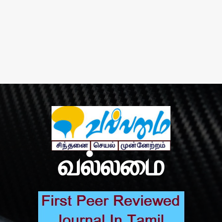
வல்லமை