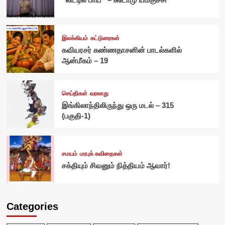
இலக்கியம்
கட்டுரைகள்
கவியரசர் கண்ணதாசனின் பாடல்களில்
ஆன்மீகம் – 19
செய்திகள்
வரலாறு
இங்கிலாந்திலிருந்து ஒரு மடல் – 315
(பகுதி-1)
சமயம்
மரபுக் கவிதைகள்
சக்தியும் சிவனும் நித்தியம் ஆவார்!
Categories