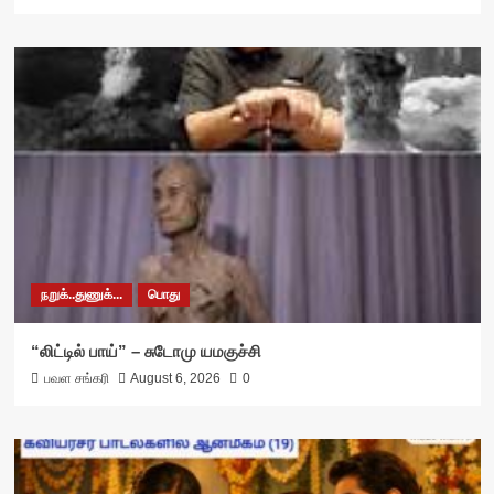
நறுக்..துணுக்...
பொது
“லிட்டில் பாய்” – சுடோமு யமகுச்சி
பவள சங்கரி
August 6, 2026
0