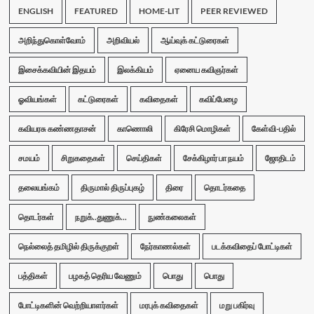
ENGLISH
FEATURED
HOME-LIT
PEER REVIEWED
அறிந்துகொள்வோம்
அறிவியல்
ஆய்வுக் கட்டுரைகள்
இசைக்கவியின் இதயம்
இலக்கியம்
ஏனைய கவிஞர்கள்
ஓவியங்கள்
கட்டுரைகள்
கவிதைகள்
கவிப்பேழை
கவியரசு கண்ணதாசன்
காணொலி
கிரேசி மொழிகள்
கேள்வி-பதில்
சமயம்
சிறுகதைகள்
செய்திகள்
சேக்கிழார் பா நயம்
ஜோதிடம்
தலையங்கம்
திருமால் திருப்புகழ்
திரை
தொடர்கதை
தொடர்கள்
நறுக்..துணுக்...
நுண்கலைகள்
நெல்லைத் தமிழில் திருக்குறள்
நேர்காணல்கள்
படக்கவிதைப் போட்டிகள்
பத்திகள்
பழகத் தெரிய வேணும்
பொது
பொது
போட்டிகளின் வெற்றியாளர்கள்
மரபுக் கவிதைகள்
மறு பகிர்வு