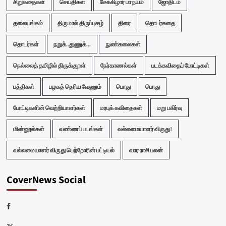
சிறுகதைகள்
செய்திகள்
சேக்கிழார் பா நயம்
ஜோதிடம்
தலையங்கம்
திருமால் திருப்புகழ்
திரை
தொடர்கதை
தொடர்கள்
நறுக்..துணுக்...
நுண்கலைகள்
நெல்லைத் தமிழில் திருக்குறள்
நேர்காணல்கள்
படக்கவிதைப் போட்டிகள்
பத்திகள்
பழகத் தெரிய வேணும்
பொது
பொது
போட்டிகளின் வெற்றியாளர்கள்
மரபுக் கவிதைகள்
மறு பகிர்வு
மின்னூல்கள்
வண்ணப் படங்கள்
வல்லமையாளர் விருது!
வல்லமையாளர் விருது பெற்றோரின் பட்டியல்
வார ராசி பலன்
CoverNews Social
Facebook
Twitter