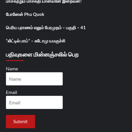
மாசகற்றும் மாசக்தி யானவனே இறைவன்!
போனேன் Phu Quok
பெரிய புராணம் எனும் பேரமுதம் – பகுதி – 41
“லிட்டில் பாய்” – சுடோமு யமகுச்சி
பதிவுகளை மின்னஞ்சலில் பெற
Name
Email