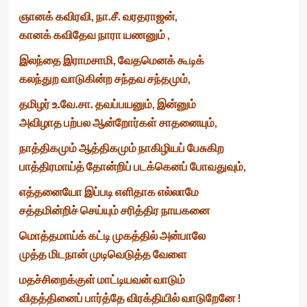
ஞானக் கவிரவி, நா.சீ. வரதராஜன்,
கானக் கவிதேவ நாரா யணனும் ,
இலந்தை இராமசாமி, வேதமெனக் கூடிக்
கலந்துற வாடுகின்ற சந்தவ சந்தமும்,
தமிழர் உ.வே.சா. தவப்பயனும், இன்னும்
அவிழாத பற்பல ஆன்றோர்கள் சாதனையும்,
நாத்திகமும் ஆத்திகமும் நாகிழியப் பேசுகிற
பாத்திரமாய்த் தோன்றிப் படக்கெனப் போவதுவும்,
எத்தனையோ இப்படி எளிதாக எல்லாமே
சத்தமின்றிச் செய்யும் சரித்திர நாயகனை
மொத்தமாய்க் கட்டி முகத்தில் அன்பாலே
முத்த மிடநான் முடிவெடுத்த வேளை
மதச்சிறைக்குள் மாட்டியவன் வாடும்
விதத்தினைப் பார்த்தே விரக்தியில் வாடுறேனே !