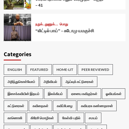
– 41
நறுக்..துணுக்...
பொது
“லிட்டில் பாய்” – சுடோமு யமகுச்சி
Categories
ENGLISH
FEATURED
HOME-LIT
PEER REVIEWED
அறிந்துகொள்வோம்
அறிவியல்
ஆய்வுக் கட்டுரைகள்
இசைக்கவியின் இதயம்
இலக்கியம்
ஏனைய கவிஞர்கள்
ஓவியங்கள்
கட்டுரைகள்
கவிதைகள்
கவிப்பேழை
கவியரசு கண்ணதாசன்
காணொலி
கிரேசி மொழிகள்
கேள்வி-பதில்
சமயம்