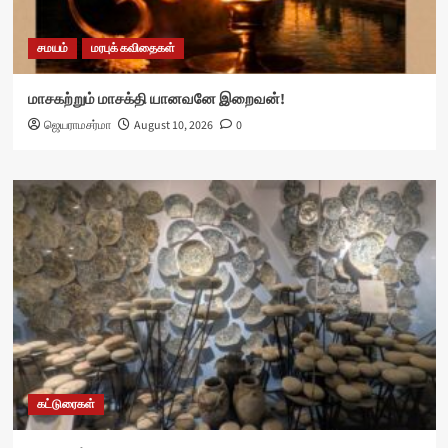
சமயம்
மரபுக் கவிதைகள்
மாசகற்றும் மாசக்தி யானவனே இறைவன்!
ஜெயராமசர்மா
August 10, 2026
0
கட்டுரைகள்