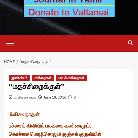
Primary
Menu
HOME
“மதச்சிறைக்குள்”
இலக்கியம்
கவிதைகள்
மரபுக் கவிதைகள்
“மதச்சிறைக்குள்”
மீ. விசுவநாதன்
June 18, 2016
0
மீ.விசுவநாதன்
பச்சைக் கிளியில் பலவகை வண்ணமும்,
கொச்சை மொழிசொலும் குஞ்சுக் குருவியில்