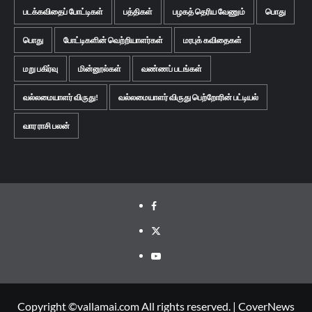
படக்கவிதைப் போட்டிகள்
பத்திகள்
பழகத் தெரிய வேணும்
பொது
பொது
போட்டிகளின் வெற்றியாளர்கள்
மரபுக் கவிதைகள்
மறு பகிர்வு
மின்னூல்கள்
வண்ணப் படங்கள்
வல்லமையாளர் விருது!
வல்லமையாளர் விருது பெற்றோரின் பட்டியல்
வார ராசி பலன்
Facebook
Twitter
Youtube
Copyright ©vallamai.com All rights reserved.
|
CoverNews