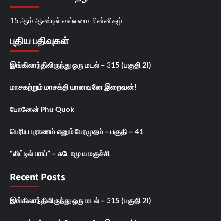
15 ஆம் ஆண்டில் வல்லமை மின்னிதழ்
புதிய பதிவுகள்
இங்கிலாந்திலிருந்து ஒரு மடல் – 315 (பகுதி 2I)
மாசகற்றும் மாசக்தி யானவனே இறைவன்!
போனேன் Phu Quok
பெரிய புராணம் எனும் பேரமுதம் – பகுதி – 41
“லிட்டில் பாய்” – சுடோமு யமகுச்சி
Recent Posts
இங்கிலாந்திலிருந்து ஒரு மடல் – 315 (பகுதி 2I)