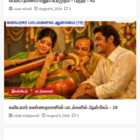
பெரிய புராணம் எனும் பேரமுதம் – பகுதி – 41
பவள சங்கரி
August 6, 2026
0
இலக்கியம்
கட்டுரைகள்
கவியரசர் கண்ணதாசனின் பாடல்களில் ஆன்மீகம் – 19
சக்தி சக்திதாசன்
August 5, 2026
0