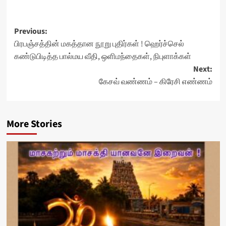
Post
Previous:
பிரபஞ்சத்தின் மகத்தான நூறு புதிர்கள் ! ஹெர்ச்செல்
navigation
கண்டுபிடித்த பால்மய வீதி, ஒளிமந்தைகள், நிபுளாக்கள்
Next:
கேசவ் வண்ணம் – கிரேசி எண்ணம்
More Stories