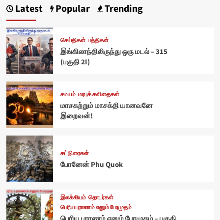
Latest
Popular
Trending
செய்திகள்
பத்திகள்
இங்கிலாந்திலிருந்து ஒரு மடல் – 315
(பகுதி 2I)
சமயம்
மரபுக் கவிதைகள்
மாசகற்றும் மாசக்தி யானவனே
இறைவன்!
கட்டுரைகள்
போனேன் Phu Quok
இலக்கியம்
தொடர்கள்
பெரிய புராணம் எனும் பேரமுதம்
பெரிய புராணம் எனும் பேரமுதம் – பகுதி