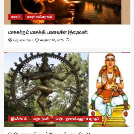
சமயம்
மரபுக் கவிதைகள்
மாசகற்றும் மாசக்தி யானவனே இறைவன்!
ஜெயராமசர்மா
August 10, 2026
0
இலக்கியம்
தொடர்கள்
பெரிய புராணம் எனும் பேரமுதம்