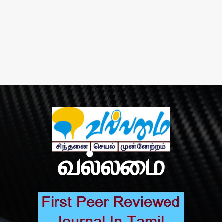
வல்லமை