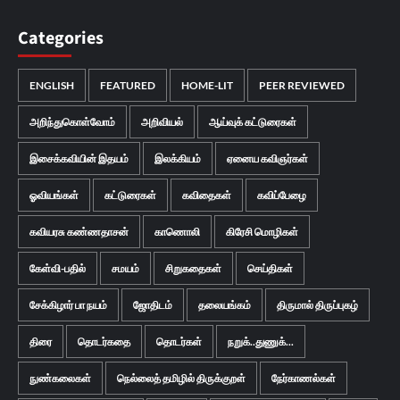
Categories
ENGLISH
FEATURED
HOME-LIT
PEER REVIEWED
அறிந்துகொள்வோம்
அறிவியல்
ஆய்வுக் கட்டுரைகள்
இசைக்கவியின் இதயம்
இலக்கியம்
ஏனைய கவிஞர்கள்
ஓவியங்கள்
கட்டுரைகள்
கவிதைகள்
கவிப்பேழை
கவியரசு கண்ணதாசன்
காணொலி
கிரேசி மொழிகள்
கேள்வி-பதில்
சமயம்
சிறுகதைகள்
செய்திகள்
சேக்கிழார் பா நயம்
ஜோதிடம்
தலையங்கம்
திருமால் திருப்புகழ்
திரை
தொடர்கதை
தொடர்கள்
நறுக்..துணுக்...
நுண்கலைகள்
நெல்லைத் தமிழில் திருக்குறள்
நேர்காணல்கள்