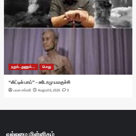
நறுக்..துணுக்...
பொது
“லிட்டில் பாய்” – சுடோமு யமகுச்சி
பவள சங்கரி
August 6, 2026
0
வல்லமை மின்னிதழ்