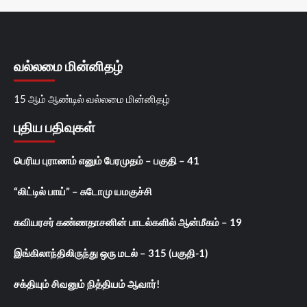
வல்லமை மின்னிதழ்
15 ஆம் ஆண்டில் வல்லமை மின்னிதழ்
புதிய பதிவுகள்
பெரிய புராணம் எனும் பேரமுதம் – பகுதி – 41
“லிட்டில் பாய்” – சுடோமு யமகுச்சி
கவியரசர் கண்ணதாசனின் பாடல்களில் ஆன்மீகம் – 19
இங்கிலாந்திலிருந்து ஒரு மடல் – 315 (பகுதி-1)
சக்தியும் சிவனும் நித்தியம் ஆவார்!