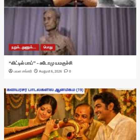
நறுக்..துணுக்...
பொது
“லிட்டில் பாய்” – சுடோமு யமகுச்சி
பவள சங்கரி
August 6, 2026
0