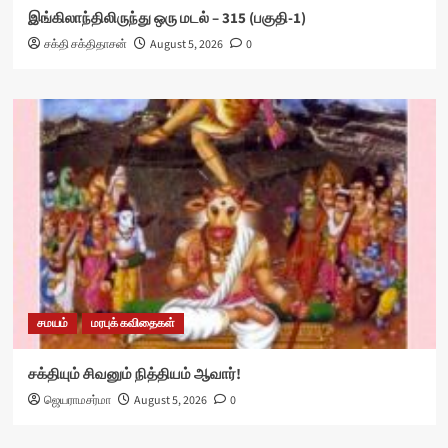
இங்கிலாந்திலிருந்து ஒரு மடல் – 315 (பகுதி-1)
சக்தி சக்திதாசன்
August 5, 2026
0
சமயம்
மரபுக் கவிதைகள்
சக்தியும் சிவனும் நித்தியம் ஆவார்!
ஜெயராமசர்மா
August 5, 2026
0