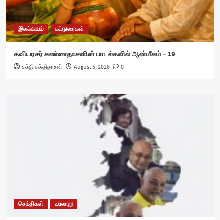
இலக்கியம்
கட்டுரைகள்
கவியரசர் கண்ணதாசனின் பாடல்களில் ஆன்மீகம் – 19
சக்தி சக்திதாசன்
August 5, 2026
0
செய்திகள்
வரலாறு