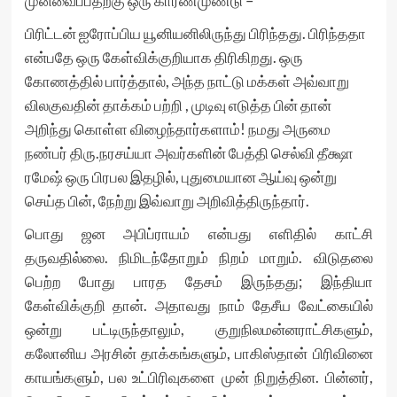
முன்வைப்பதற்கு ஒரு காரணமுண்டு –
பிரிட்டன் ஐரோப்பிய யூனியனிலிருந்து பிரிந்தது. பிரிந்ததா
என்பதே ஒரு கேள்விக்குறியாக திரிகிறது. ஒரு
கோணத்தில் பார்த்தால், அந்த நாட்டு மக்கள் அவ்வாறு
விலகுவதின் தாக்கம் பற்றி , முடிவு எடுத்த பின் தான்
அறிந்து கொள்ள விழைந்தார்களாம்! நமது அருமை
நண்பர் திரு.நரசய்யா அவர்களின் பேத்தி செல்வி தீக்ஷா
ரமேஷ் ஒரு பிரபல இதழில், புதுமையான ஆய்வு ஒன்று
செய்த பின், நேற்று இவ்வாறு அறிவித்திருந்தார்.
பொது ஜன அபிப்ராயம் என்பது எளிதில் காட்சி
தருவதில்லை. நிமிடந்தோறும் நிறம் மாறும். விடுதலை
பெற்ற போது பாரத தேசம் இருந்தது; இந்தியா
கேள்விக்குறி தான். அதாவது நாம் தேசீய வேட்கையில்
ஒன்று பட்டிருந்தாலும், குறுநிலமன்னராட்சிகளும்,
கலோனிய அரசின் தாக்கங்களும், பாகிஸ்தான் பிரிவினை
காயங்களும், பல உட்பிரிவுகளை முன் நிறுத்தின. பின்னர்,