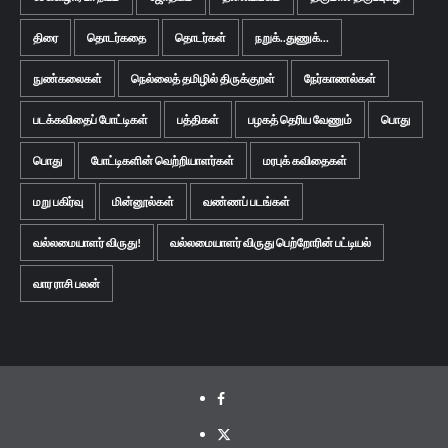
திரை
தொடர்கதை
தொடர்கள்
நறுக்..துணுக்...
நுண்கலைகள்
நெல்லைத் தமிழில் திருக்குறள்
நேர்காணல்கள்
படக்கவிதைப் போட்டிகள்
பத்திகள்
பழகத் தெரிய வேணும்
பொது
பொது
போட்டிகளின் வெற்றியாளர்கள்
மரபுக் கவிதைகள்
மறு பகிர்வு
மின்னூல்கள்
வண்ணப் படங்கள்
வல்லமையாளர் விருது!
வல்லமையாளர் விருது பெற்றோரின் பட்டியல்
வார ராசி பலன்
Facebook
Twitter