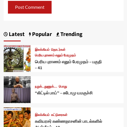
Latest
Popular
Trending
இலக்கியம்
தொடர்கள்
பெரிய புராணம் எனும் பேரமுதம்
பெரிய புராணம் எனும் பேரமுதம் – பகுதி
– 41
நறுக்..துணுக்...
பொது
“லிட்டில் பாய்” – சுடோமு யமகுச்சி
இலக்கியம்
கட்டுரைகள்
கவியரசர் கண்ணதாசனின் பாடல்களில்