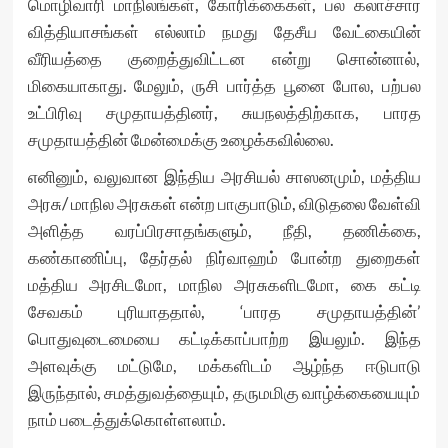
மொழிவாரி மாநிலங்கள், கோரிக்கைகள், பல கலாச்சார
வித்தியாசங்கள் எல்லாம் நமது தேசீய வேட்கையின்
வீரியத்தை குறைத்துவிட்டன என்று சொன்னால்,
மிகையாகாது. மேலும், ருசி பார்த்த பூனை போல, பற்பல
உட்பிரிவு சமுதாயத்தினர், சுயநலத்திற்காக, பாரத
சமுதாயத்தின் மேன்மைக்கு உழைக்கவில்லை.
எனினும், வலுவான இந்திய அரசியல் சாஸனமும், மத்திய
அரசு/ மாநில அரசுகள் என்ற பாகுபாடும், விடுதலை வேள்வி
அளித்த வரப்பிரசாதங்களும், நீதி, தணிக்கை,
கண்காணிப்பு, தேர்தல் நிர்வாஹம் போன்ற துறைகள்
மத்திய அரசிடமோ, மாநில அரசுகளிடமோ, கை கட்டி
சேவகம் புரியாததால், ‘பாரத சமுதாயத்தின்’
பொதுவுடைமையை கட்டிக்காப்பாற்ற இயலும். இந்த
அளவுக்கு மட்டுமே, மக்களிடம் ஆழ்ந்த ஈடுபாடு
இருந்தால், சமத்துவத்தையும், தருமமிகு வாழ்க்கையையும்
நாம் படைத்துக்கொள்ளலாம்.