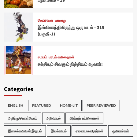
ஆன்மீகம் – 19
செய்திகள்
வரலாறு
இங்கிலாந்திலிருந்து ஒரு மடல் – 315
(பகுதி-1)
சமயம்
மரபுக் கவிதைகள்
சக்தியும் சிவனும் நித்தியம் ஆவார்!
Categories
ENGLISH
FEATURED
HOME-LIT
PEER REVIEWED
அறிந்துகொள்வோம்
அறிவியல்
ஆய்வுக் கட்டுரைகள்
இசைக்கவியின் இதயம்
இலக்கியம்
ஏனைய கவிஞர்கள்
ஓவியங்கள்