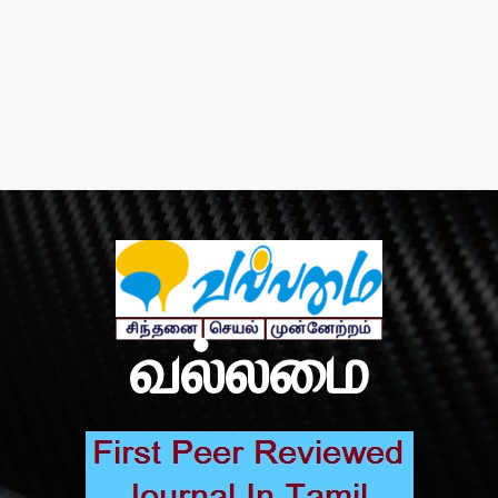
வல்லமை