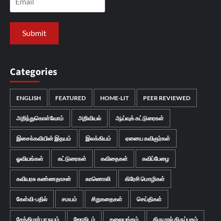
Categories
ENGLISH
FEATURED
HOME-LIT
PEER REVIEWED
அறிந்துகொள்வோம்
அறிவியல்
ஆய்வுக் கட்டுரைகள்
இசைக்கவியின் இதயம்
இலக்கியம்
ஏனைய கவிஞர்கள்
ஓவியங்கள்
கட்டுரைகள்
கவிதைகள்
கவிப்பேழை
கவியரசு கண்ணதாசன்
காணொலி
கிரேசி மொழிகள்
கேள்வி-பதில்
சமயம்
சிறுகதைகள்
செய்திகள்
சேக்கிழார் பா நயம்
ஜோதிடம்
தலையங்கம்
திருமால் திருப்புகழ்