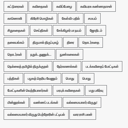
கட்டுரைகள்
கவிதைகள்
கவிப்பேழை
கவியரசு கண்ணதாசன்
காணொலி
கிரேசி மொழிகள்
கேள்வி-பதில்
சமயம்
சிறுகதைகள்
செய்திகள்
சேக்கிழார் பா நயம்
ஜோதிடம்
தலையங்கம்
திருமால் திருப்புகழ்
திரை
தொடர்கதை
தொடர்கள்
நறுக்..துணுக்...
நுண்கலைகள்
நெல்லைத் தமிழில் திருக்குறள்
நேர்காணல்கள்
படக்கவிதைப் போட்டிகள்
பத்திகள்
பழகத் தெரிய வேணும்
பொது
பொது
போட்டிகளின் வெற்றியாளர்கள்
மரபுக் கவிதைகள்
மறு பகிர்வு
மின்னூல்கள்
வண்ணப் படங்கள்
வல்லமையாளர் விருது!
வல்லமையாளர் விருது பெற்றோரின் பட்டியல்
வார ராசி பலன்