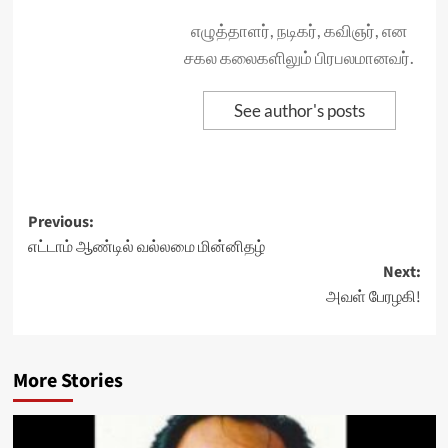
எழுத்தாளர், நடிகர், கவிஞர், என
சகல கலைகளிலும் பிரபலமானவர்.
See author's posts
Post
Previous:
எட்டாம் ஆண்டில் வல்லமை மின்னிதழ்
navigation
Next:
அவள் பேரழகி!
More Stories