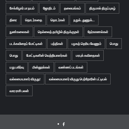
சேக்கிழார் பா நயம்
ஜோதிடம்
தலையங்கம்
திருமால் திருப்புகழ்
திரை
தொடர்கதை
தொடர்கள்
நறுக்..துணுக்...
நுண்கலைகள்
நெல்லைத் தமிழில் திருக்குறள்
நேர்காணல்கள்
படக்கவிதைப் போட்டிகள்
பத்திகள்
பழகத் தெரிய வேணும்
பொது
பொது
போட்டிகளின் வெற்றியாளர்கள்
மரபுக் கவிதைகள்
மறு பகிர்வு
மின்னூல்கள்
வண்ணப் படங்கள்
வல்லமையாளர் விருது!
வல்லமையாளர் விருது பெற்றோரின் பட்டியல்
வார ராசி பலன்
Facebook