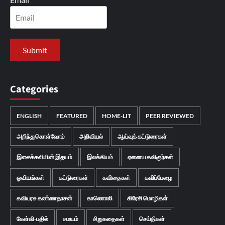
Categories
ENGLISH
FEATURED
HOME-LIT
PEER REVIEWED
அறிந்துகொள்வோம்
அறிவியல்
ஆய்வுக் கட்டுரைகள்
இசைக்கவியின் இதயம்
இலக்கியம்
ஏனைய கவிஞர்கள்
ஓவியங்கள்
கட்டுரைகள்
கவிதைகள்
கவிப்பேழை
கவியரசு கண்ணதாசன்
காணொலி
கிரேசி மொழிகள்
கேள்வி-பதில்
சமயம்
சிறுகதைகள்
செய்திகள்