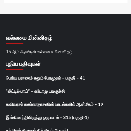
வல்லமை மின்னிதழ்
15 ஆம் ஆண்டில் வல்லமை மின்னிதழ்
புதிய பதிவுகள்
பெரிய புராணம் எனும் பேரமுதம் – பகுதி – 41
“லிட்டில் பாய்” – சுடோமு யமகுச்சி
கவியரசர் கண்ணதாசனின் பாடல்களில் ஆன்மீகம் – 19
இங்கிலாந்திலிருந்து ஒரு மடல் – 315 (பகுதி-1)
சக்தியும் சிவனும் நித்தியம் ஆவார்!