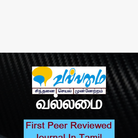
வல்லமை