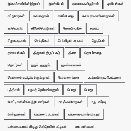
இசைக்கவியின் இதயம்
இலக்கியம்
ஏனைய கவிஞர்கள்
ஓவியங்கள்
கட்டுரைகள்
கவிதைகள்
கவிப்பேழை
கவியரசு கண்ணதாசன்
காணொலி
கிரேசி மொழிகள்
கேள்வி-பதில்
சமயம்
சிறுகதைகள்
செய்திகள்
சேக்கிழார் பா நயம்
ஜோதிடம்
தலையங்கம்
திருமால் திருப்புகழ்
திரை
தொடர்கதை
தொடர்கள்
நறுக்..துணுக்...
நுண்கலைகள்
நெல்லைத் தமிழில் திருக்குறள்
நேர்காணல்கள்
படக்கவிதைப் போட்டிகள்
பத்திகள்
பழகத் தெரிய வேணும்
பொது
பொது
போட்டிகளின் வெற்றியாளர்கள்
மரபுக் கவிதைகள்
மறு பகிர்வு
மின்னூல்கள்
வண்ணப் படங்கள்
வல்லமையாளர் விருது!
வல்லமையாளர் விருது பெற்றோரின் பட்டியல்
வார ராசி பலன்