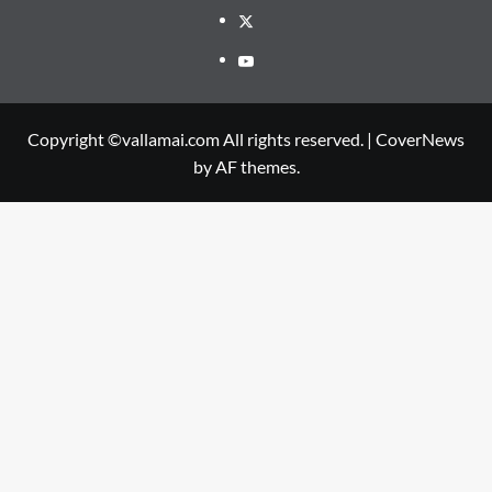
Twitter
Youtube
Copyright ©vallamai.com All rights reserved.
|
CoverNews
by AF themes.