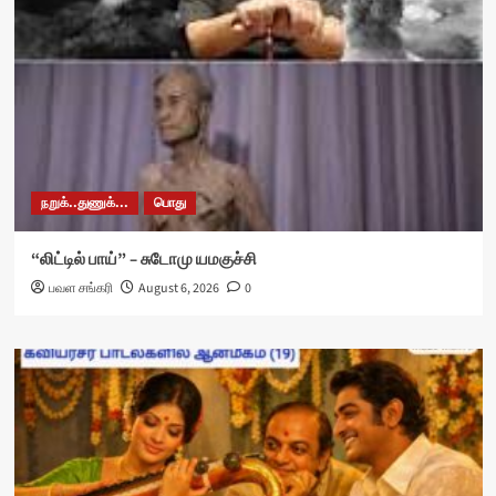
நறுக்..துணுக்...
பொது
“லிட்டில் பாய்” – சுடோமு யமகுச்சி
பவள சங்கரி
August 6, 2026
0