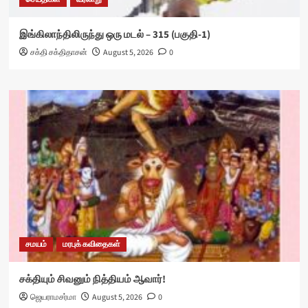
இங்கிலாந்திலிருந்து ஒரு மடல் – 315 (பகுதி-1)
சக்தி சக்திதாசன்
August 5, 2026
0
சமயம்
மரபுக் கவிதைகள்
சக்தியும் சிவனும் நித்தியம் ஆவார்!
ஜெயராமசர்மா
August 5, 2026
0