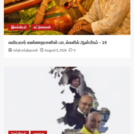
இலக்கியம்
கட்டுரைகள்
கவியரசர் கண்ணதாசனின் பாடல்களில் ஆன்மீகம் – 19
சக்தி சக்திதாசன்
August 5, 2026
0
செய்திகள்
வரலாறு