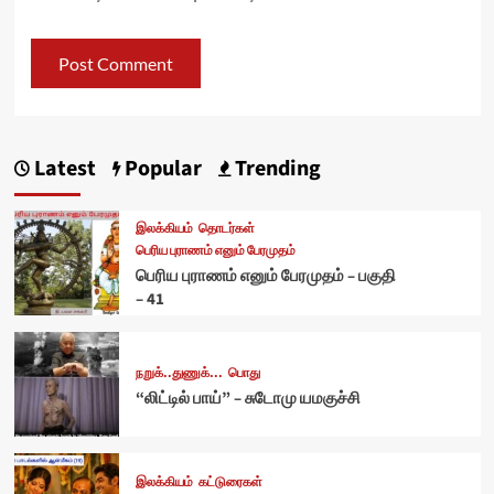
Latest
Popular
Trending
இலக்கியம்
தொடர்கள்
பெரிய புராணம் எனும் பேரமுதம்
பெரிய புராணம் எனும் பேரமுதம் – பகுதி
– 41
நறுக்..துணுக்...
பொது
“லிட்டில் பாய்” – சுடோமு யமகுச்சி
இலக்கியம்
கட்டுரைகள்