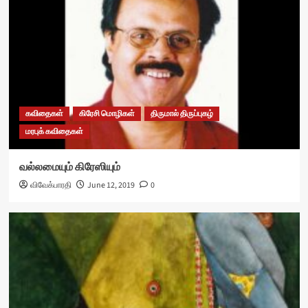
கவிதைகள்
கிரேசி மொழிகள்
திருமால் திருப்புகழ்
மரபுக் கவிதைகள்
வல்லமையும் கிரேஸியும்
விவேக்பாரதி
June 12, 2019
0