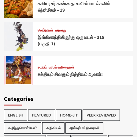
கவியரசர் கண்ணதாசனின் பாடல்களில்
ஆன்மீகம் – 19
செய்திகள்
வரலாறு
இங்கிலாந்திலிருந்து ஒரு மடல் – 315
(பகுதி-1)
சமயம்
மரபுக் கவிதைகள்
சக்தியும் சிவனும் நித்தியம் ஆவார்!
Categories
ENGLISH
FEATURED
HOME-LIT
PEER REVIEWED
அறிந்துகொள்வோம்
அறிவியல்
ஆய்வுக் கட்டுரைகள்