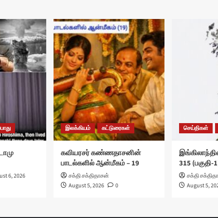
பொது
இலக்கியம்
கட்டுரைகள்
செய்திகள்
ுடோமு
கவியரசர் கண்ணதாசனின்
இங்கிலாந்தில
பாடல்களில் ஆன்மீகம் – 19
315 (பகுதி-1
st 6, 2026
சக்தி சக்திதாசன்
சக்தி சக்தித
August 5, 2026
0
August 5, 20