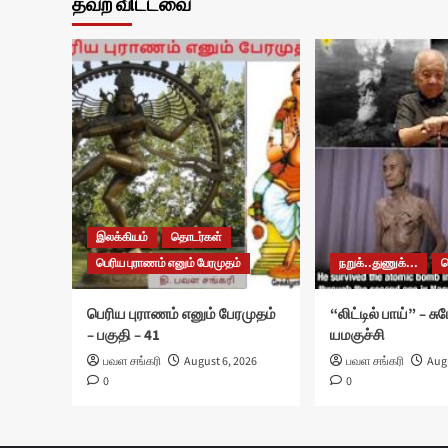
தவற விட்டவை
இலக்கியம்
தொடர்கள்
பெரிய புராணம் எனும் பேரமுதம்
நறுக்..துணுக்...
பெரிய புராணம் எனும் பேரமுதம்
“லிட்டில் பாய்” – ச
– பகுதி – 41
யமகுச்சி
பவள சங்கரி
August 6, 2026
பவள சங்கரி
Augu
0
0