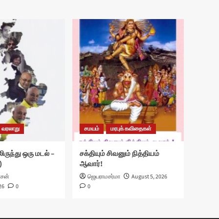
வரலாறு
சமயம்
மரபுக் கவிதைகள்
ிருந்து ஒரு மடல் –
சக்தியும் சிவனும் நித்தியம்
)
ஆவார்!
ாசன்
ஜெயராமசர்மா
August 5, 2026
26
0
0