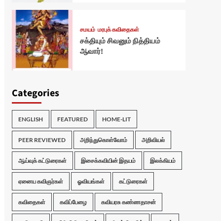
சமயம்
மரபுக் கவிதைகள்
சக்தியும் சிவனும் நித்தியம்
ஆவார்!
Categories
ENGLISH
FEATURED
HOME-LIT
PEER REVIEWED
அறிந்துகொள்வோம்
அறிவியல்
ஆய்வுக் கட்டுரைகள்
இசைக்கவியின் இதயம்
இலக்கியம்
ஏனைய கவிஞர்கள்
ஓவியங்கள்
கட்டுரைகள்
கவிதைகள்
கவிப்பேழை
கவியரசு கண்ணதாசன்