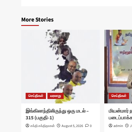
More Stories
செய்திகள்
வரலாறு
செய்திகள்
இங்கிலாந்திலிருந்து ஒரு மடல் –
மியன்மார் ந
315 (பகுதி-1)
படைப்பாக்கப
சக்தி சக்திதாசன்
August 5, 2026
0
admin
J