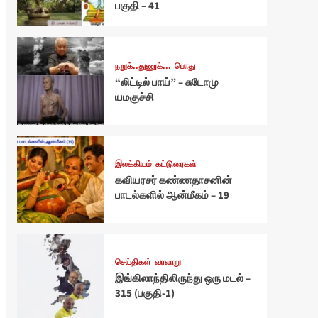
பகுதி – 41
நறுக்..துணுக்...
பொது
“லிட்டில் பாய்” – சுடோமு
யமகுச்சி
இலக்கியம்
கட்டுரைகள்
கவியரசர் கண்ணதாசனின்
பாடல்களில் ஆன்மீகம் – 19
செய்திகள்
வரலாறு
இங்கிலாந்திலிருந்து ஒரு மடல் –
315 (பகுதி-1)