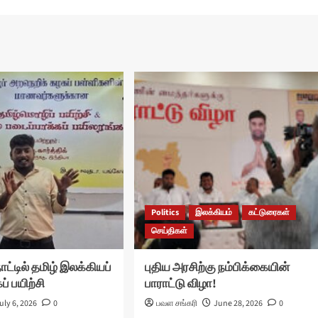
Politics
இலக்கியம்
கட்டுரைகள்
செய்திகள்
ாட்டில் தமிழ் இலக்கியப்
புதிய அரசிற்கு நம்பிக்கையின்
் பயிற்சி
பாராட்டு விழா!
uly 6, 2026
0
பவள சங்கரி
June 28, 2026
0