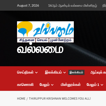
Skip
August 7, 2026
16ஆம் ஆண்டில் வல்லமை மின்னிதழ்
நி
to
content
வல்லமை
செய்திகள்
இலக்கியம்
ஆய்வுக் க
இலக்கியம்
காணொலி
மேலும்
மின்னூல்கள்
மேலும் 1
HOME
THIRUPPUR KRISHNAN WELCOMES YOU ALL!