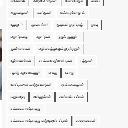
காணொலி
கிரேசி மொழிகள்
கேள்வி-பதில்
சமயம்
சிறுகதைகள்
செய்திகள்
சேக்கிழார் பா நயம்
ஜோதிடம்
தலையங்கம்
திருமால் திருப்புகழ்
திரை
தொடர்கதை
தொடர்கள்
நறுக்..துணுக்...
நுண்கலைகள்
நெல்லைத் தமிழில் திருக்குறள்
நேர்காணல்கள்
படக்கவிதைப் போட்டிகள்
பத்திகள்
பழகத் தெரிய வேணும்
பொது
பொது
போட்டிகளின் வெற்றியாளர்கள்
மரபுக் கவிதைகள்
மறு பகிர்வு
மின்னூல்கள்
வண்ணப் படங்கள்
வல்லமையாளர் விருது!
வல்லமையாளர் விருது பெற்றோரின் பட்டியல்
வார ராசி பலன்