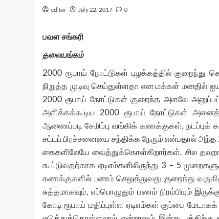
editor
July 22, 2017
0
பவள சங்கரி
தலையங்கம்
2000 ரூபாய் நோட்டுகள் புழக்கத்தில் குறைந்து 
நிறுத்த முடிவு செய்துள்ளதா என மக்கள் மனதில் ஐய
2000 ரூபாய் நோட்டுகள் குறைந்த அளவே அனுப்பப்
அளிக்கக்கூடிய 2000 ரூபாய் நோட்டுகள் அனைத்து
ஆணைப்படி சேமிப்பு வங்கிக் கணக்குகள், நடப்ப
சட்டப் பிரச்சனையை சந்திக்க நேரும் என்பதால் அந்
கைகளிலேயே வைத்துக்கொள்கிறார்கள். சில தவற
கூட்டுவதற்காக ஏடிஎம்களிலிருந்து 3 – 5 முறைகளுக
கணக்குகளில் பணம் செலுத்துவது குறைந்து வருகிறது
சுத்தமாகவும், எப்பொழுதும் பணம் நிரம்பியும் இ
கோடி ரூபாய் மதிப்புள்ள ஏடிஎம்கள் குப்பை மேடா
எடுத்துக்கொள்ளலாம் என்றாலும் இன்று பத்திற்க