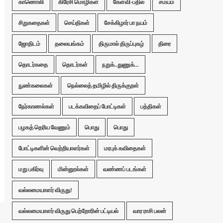
காணொலி
கிரேசி மொழிகள்
கேள்வி-பதில்
சமயம்
சிறுகதைகள்
செய்திகள்
சேக்கிழார் பா நயம்
ஜோதிடம்
தலையங்கம்
திருமால் திருப்புகழ்
திரை
தொடர்கதை
தொடர்கள்
நறுக்..துணுக்...
நுண்கலைகள்
நெல்லைத் தமிழில் திருக்குறள்
நேர்காணல்கள்
படக்கவிதைப் போட்டிகள்
பத்திகள்
பழகத் தெரிய வேணும்
பொது
பொது
போட்டிகளின் வெற்றியாளர்கள்
மரபுக் கவிதைகள்
மறு பகிர்வு
மின்னூல்கள்
வண்ணப் படங்கள்
வல்லமையாளர் விருது!
வல்லமையாளர் விருது பெற்றோரின் பட்டியல்
வார ராசி பலன்