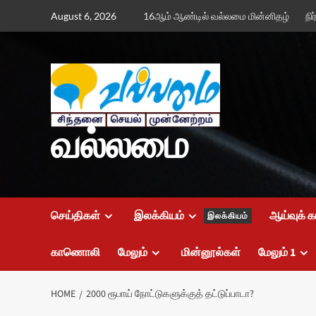
Skip
August 6, 2026
16ஆம் ஆண்டில் வல்லமை மின்னிதழ்
நி
to
content
வல்லமை
செய்திகள்
இலக்கியம்
ஆய்வுக் க
இலக்கியம்
காணொலி
மேலும்
மின்னூல்கள்
மேலும் 1
HOME
2000 ரூபாய் நோட்டுகளுக்குத் தட்டுப்பாடா?