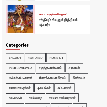
சமயம்
மரபுக் கவிதைகள்
சக்தியும் சிவனும் நித்தியம்
ஆவார்!
Categories
ENGLISH
FEATURED
HOME-LIT
PEER REVIEWED
அறிந்துகொள்வோம்
அறிவியல்
ஆய்வுக் கட்டுரைகள்
இசைக்கவியின் இதயம்
இலக்கியம்
ஏனைய கவிஞர்கள்
ஓவியங்கள்
கட்டுரைகள்
கவிதைகள்
கவிப்பேழை
கவியரசு கண்ணதாசன்