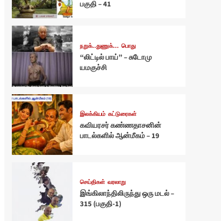
பகுதி – 41
நறுக்..துணுக்...
பொது
“லிட்டில் பாய்” – சுடோமு
யமகுச்சி
இலக்கியம்
கட்டுரைகள்
கவியரசர் கண்ணதாசனின்
பாடல்களில் ஆன்மீகம் – 19
செய்திகள்
வரலாறு
இங்கிலாந்திலிருந்து ஒரு மடல் –
315 (பகுதி-1)