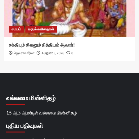
சமயம்
மரபுக் கவிதைகள்
சக்தியும் சிவனும் நித்தியம் ஆவார்!
ஜெயராமசர்மா
August 5, 2026
0
வல்லமை மின்னிதழ்
15 ஆம் ஆண்டில் வல்லமை மின்னிதழ்
புதிய பதிவுகள்