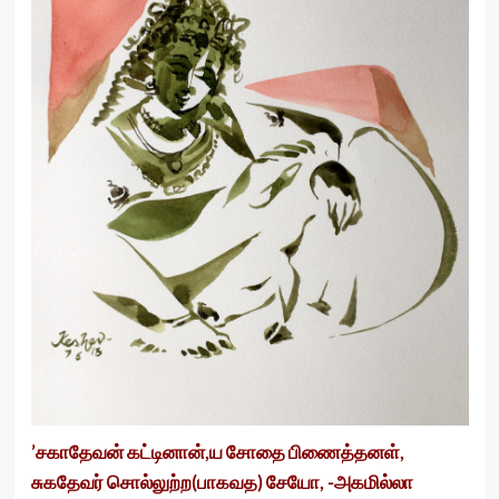
’சகாதேவன் கட்டினான்,ய சோதை பிணைத்தனள்,
சுகதேவர் சொல்லுற்ற(பாகவத) சேயோ, -அகமில்லா