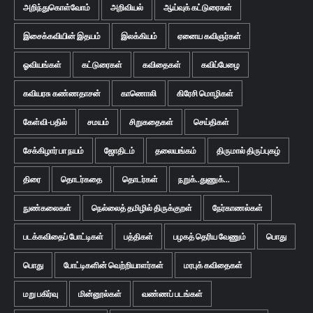
அறிந்துகொள்வோம்
அறிவியல்
ஆய்வுக் கட்டுரைகள்
இசைக்கவியின் இதயம்
இலக்கியம்
ஏனைய கவிஞர்கள்
ஓவியங்கள்
கட்டுரைகள்
கவிதைகள்
கவிப்பேழை
கவியரசு கண்ணதாசன்
காணொலி
கிரேசி மொழிகள்
கேள்வி-பதில்
சமயம்
சிறுகதைகள்
செய்திகள்
சேக்கிழார் பா நயம்
ஜோதிடம்
தலையங்கம்
திருமால் திருப்புகழ்
திரை
தொடர்கதை
தொடர்கள்
நறுக்..துணுக்...
நுண்கலைகள்
நெல்லைத் தமிழில் திருக்குறள்
நேர்காணல்கள்
படக்கவிதைப் போட்டிகள்
பத்திகள்
பழகத் தெரிய வேணும்
பொது
பொது
போட்டிகளின் வெற்றியாளர்கள்
மரபுக் கவிதைகள்
மறு பகிர்வு
மின்னூல்கள்
வண்ணப் படங்கள்