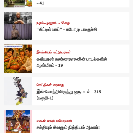
– 41
நறுக்..துணுக்...
பொது
“லிட்டில் பாய்” – சுடோமு யமகுச்சி
இலக்கியம்
கட்டுரைகள்
கவியரசர் கண்ணதாசனின் பாடல்களில்
ஆன்மீகம் – 19
செய்திகள்
வரலாறு
இங்கிலாந்திலிருந்து ஒரு மடல் – 315
(பகுதி-1)
சமயம்
மரபுக் கவிதைகள்
சக்தியும் சிவனும் நித்தியம் ஆவார்!