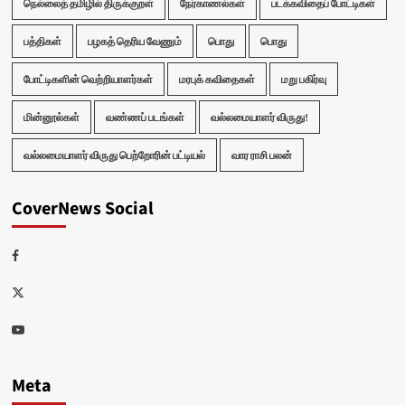
நெல்லைத் தமிழில் திருக்குறள்
நேர்காணல்கள்
படக்கவிதைப் போட்டிகள்
பத்திகள்
பழகத் தெரிய வேணும்
பொது
பொது
போட்டிகளின் வெற்றியாளர்கள்
மரபுக் கவிதைகள்
மறு பகிர்வு
மின்னூல்கள்
வண்ணப் படங்கள்
வல்லமையாளர் விருது!
வல்லமையாளர் விருது பெற்றோரின் பட்டியல்
வார ராசி பலன்
CoverNews Social
Facebook
Twitter
Youtube
Meta