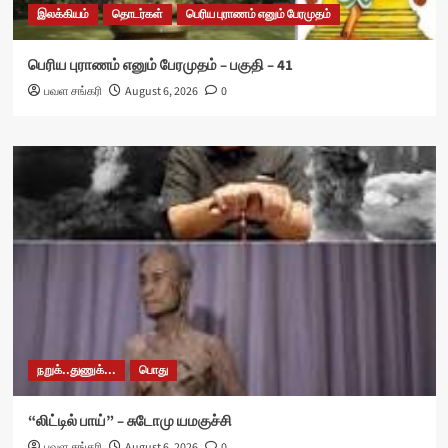
இலக்கியம்
தொடர்கள்
பெரிய புராணம் எனும் பேரமுதம்
பெரிய புராணம் எனும் பேரமுதம் – பகுதி – 41
பவள சங்கரி
August 6, 2026
0
நறுக்..துணுக்...
பொது
“லிட்டில் பாய்” – சுடோமு யமகுச்சி
பவள சங்கரி
August 6, 2026
0