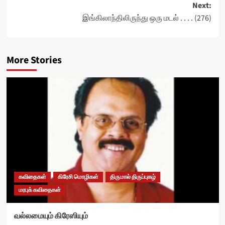
Next:
இங்கிலாந்திலிருந்து ஒரு மடல் . . . . (276)
More Stories
கவிதைகள்
கிரேசி மொழிகள்
திருமால் திருப்புகழ்
மரபுக் கவிதைகள்
வல்லமையும் கிரேஸியும்