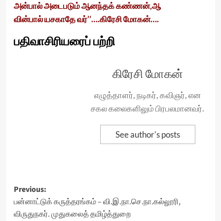
அன்பால் அடைபடும் ஆனந்தக் கண்ணன்,ஆ
வின்பால் யசகாதே வர்’’….கிரேசி மோகன்….
பதிவாசிரியரைப் பற்றி
கிரேசி மோகன்
எழுத்தாளர், நடிகர், கவிஞர், என
சகல கலைகளிலும் பிரபலமானவர்.
See author's posts
Post
Previous:
பன்னாட்டுக் கருத்தரங்கம் – வி.இ.நா.செ.நா.கல்லூரி,
navigation
விருதுநகர். முதுகலைத் தமிழ்த்துறை