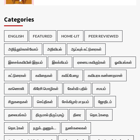
Categories
ENGLISH
FEATURED
HOME-LIT
PEER REVIEWED
அறிந்துகொள்வோம்
அறிவியல்
ஆய்வுக் கட்டுரைகள்
இசைக்கவியின் இதயம்
இலக்கியம்
ஏனைய கவிஞர்கள்
ஓவியங்கள்
கட்டுரைகள்
கவிதைகள்
கவிப்பேழை
கவியரசு கண்ணதாசன்
காணொலி
கிரேசி மொழிகள்
கேள்வி-பதில்
சமயம்
சிறுகதைகள்
செய்திகள்
சேக்கிழார் பா நயம்
ஜோதிடம்
தலையங்கம்
திருமால் திருப்புகழ்
திரை
தொடர்கதை
தொடர்கள்
நறுக்..துணுக்...
நுண்கலைகள்