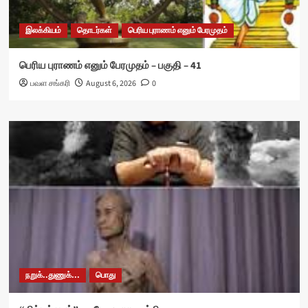
இலக்கியம்
தொடர்கள்
பெரிய புராணம் எனும் பேரமுதம்
பெரிய புராணம் எனும் பேரமுதம் – பகுதி – 41
பவள சங்கரி
August 6, 2026
0
நறுக்..துணுக்...
பொது