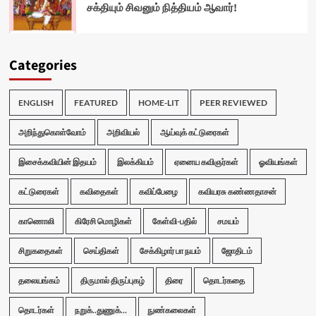
சக்தியும் சிவனும் நித்தியம் ஆவார்!
Categories
ENGLISH
FEATURED
HOME-LIT
PEER REVIEWED
அறிந்துகொள்வோம்
அறிவியல்
ஆய்வுக் கட்டுரைகள்
இசைக்கவியின் இதயம்
இலக்கியம்
ஏனைய கவிஞர்கள்
ஓவியங்கள்
கட்டுரைகள்
கவிதைகள்
கவிப்பேழை
கவியரசு கண்ணதாசன்
காணொலி
கிரேசி மொழிகள்
கேள்வி-பதில்
சமயம்
சிறுகதைகள்
செய்திகள்
சேக்கிழார் பா நயம்
ஜோதிடம்
தலையங்கம்
திருமால் திருப்புகழ்
திரை
தொடர்கதை
தொடர்கள்
நறுக்..துணுக்...
நுண்கலைகள்