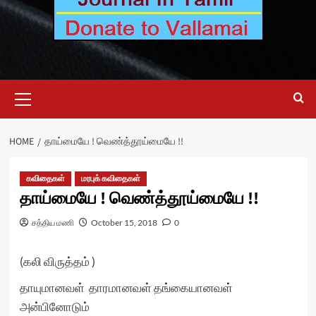
Primary
Menu
HOME
தாய்மையே ! வெண்த்தூய்மையே !!
கவிதைகள்
மரபுக் கவிதைகள்
தாய்மையே ! வெண்த்தூய்மையே !!
சத்திய மணி
October 15, 2018
0
(
கலி விருத்தம்
)
தாயுமானவள் தாரமானவள் தங்கையானவள்
அன்பினோடும்