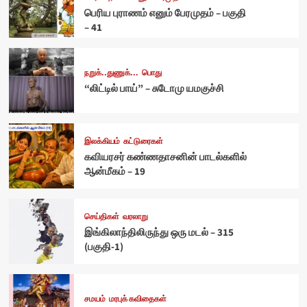
பெரிய புராணம் எனும் பேரமுதம் – பகுதி
– 41
நறுக்..துணுக்...
பொது
“லிட்டில் பாய்” – சுடோமு யமகுச்சி
இலக்கியம்
கட்டுரைகள்
கவியரசர் கண்ணதாசனின் பாடல்களில்
ஆன்மீகம் – 19
செய்திகள்
வரலாறு
இங்கிலாந்திலிருந்து ஒரு மடல் – 315
(பகுதி-1)
சமயம்
மரபுக் கவிதைகள்