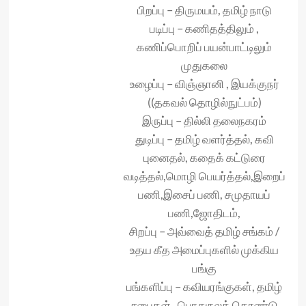
பிறப்பு – திருமயம், தமிழ் நாடு
படிப்பு – கணிதத்திலும் ,
கணிப்பொறிப் பயன்பாட்டிலும்
முதுகலை
உழைப்பு – விஞ்ஞானி , இயக்குநர்
((தகவல் தொழில்நுட்பம்)
இருப்பு – தில்லி தலைநகரம்
துடிப்பு – தமிழ் வளர்த்தல், கவி
புனைதல், கதைக் கட்டுரை
வடித்தல்,மொழி பெயர்த்தல்,இறைப்
பணி,இசைப் பணி, சமுதாயப்
பணி,ஜோதிடம்,
சிறப்பு – அவ்வைத் தமிழ் சங்கம் /
உதய கீத அமைப்புகளில் முக்கிய
பங்கு
பங்களிப்பு – கவியரங்குகள், தமிழ்
சபைகள் , பொதுநலத் தொண்டு