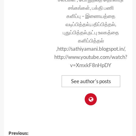
சங்கங்கள், பக்தி பணி
களிப்பு – இணையத்தை
வடிப்பித்தல்,பதிப்பித்தல்,
புதுப்பித்தல்,நட்பு உலகத்தை
களிப்பித்தல்
,http://sathiyamani.blogspot.in/,
http://www.youtube.com/watch?
v=XmxkF8nHpDY
See author's posts
Post
Previous: