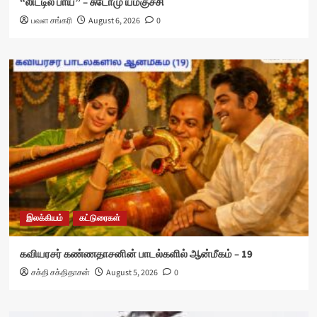
“லிட்டில் பாய்” – சுடோமு யமகுச்சி
பவள சங்கரி
August 6, 2026
0
இலக்கியம்
கட்டுரைகள்
கவியரசர் கண்ணதாசனின் பாடல்களில் ஆன்மீகம் – 19
சக்தி சக்திதாசன்
August 5, 2026
0