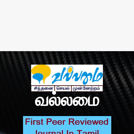
வல்லமை