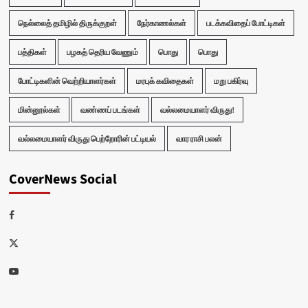
நெல்லைத் தமிழில் திருக்குறள்
நேர்காணல்கள்
படக்கவிதைப் போட்டிகள்
பத்திகள்
பழகத் தெரிய வேணும்
பொது
பொது
போட்டிகளின் வெற்றியாளர்கள்
மரபுக் கவிதைகள்
மறு பகிர்வு
மின்னூல்கள்
வண்ணப் படங்கள்
வல்லமையாளர் விருது!
வல்லமையாளர் விருது பெற்றோரின் பட்டியல்
வார ராசி பலன்
CoverNews Social
Facebook
Twitter
Youtube