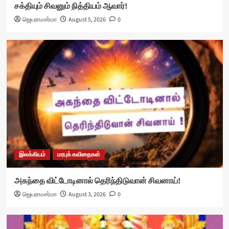
சக்தியும் சிவனும் நித்தியம் ஆவார்!
ஜெயராமசர்மா
August 5, 2026
0
இலக்கியம்
மரபுக் கவிதைகள்
அகந்தை விட்டோடினால் தெரிந்திடுவான் சிவனாய்!
ஜெயராமசர்மா
August 3, 2026
0