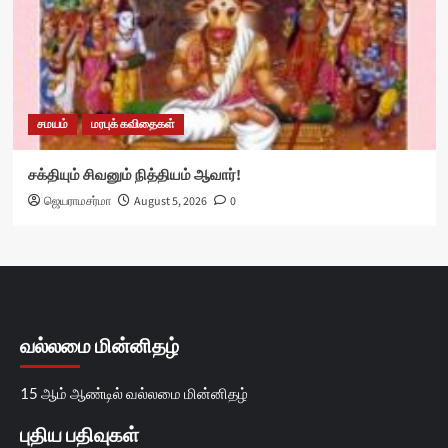
சமயம்
மரபுக் கவிதைகள்
சக்தியும் சிவனும் நித்தியம் ஆவார்!
ஜெயராமசர்மா
August 5, 2026
0
வல்லமை மின்னிதழ்
15 ஆம் ஆண்டில் வல்லமை மின்னிதழ்
புதிய பதிவுகள்