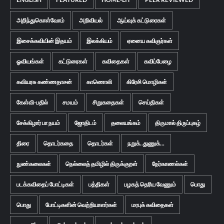
அறிந்துகொள்வோம்
அறிவியல்
ஆய்வுக் கட்டுரைகள்
இசைக்கவியின் இதயம்
இலக்கியம்
ஏனைய கவிஞர்கள்
ஓவியங்கள்
கட்டுரைகள்
கவிதைகள்
கவிப்பேழை
கவியரசு கண்ணதாசன்
காணொலி
கிரேசி மொழிகள்
கேள்வி-பதில்
சமயம்
சிறுகதைகள்
செய்திகள்
சேக்கிழார் பா நயம்
ஜோதிடம்
தலையங்கம்
திருமால் திருப்புகழ்
திரை
தொடர்கதை
தொடர்கள்
நறுக்..துணுக்...
நுண்கலைகள்
நெல்லைத் தமிழில் திருக்குறள்
நேர்காணல்கள்
படக்கவிதைப் போட்டிகள்
பத்திகள்
பழகத் தெரிய வேணும்
பொது
பொது
போட்டிகளின் வெற்றியாளர்கள்
மரபுக் கவிதைகள்