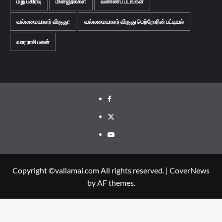
மறு பகிர்வு
மின்னூல்கள்
வண்ணப் படங்கள்
வல்லமையாளர் விருது!
வல்லமையாளர் விருது பெற்றோரின் பட்டியல்
வார ராசி பலன்
Facebook
Twitter
Youtube
Copyright ©vallamai.com All rights reserved.
|
CoverNews
by AF themes.