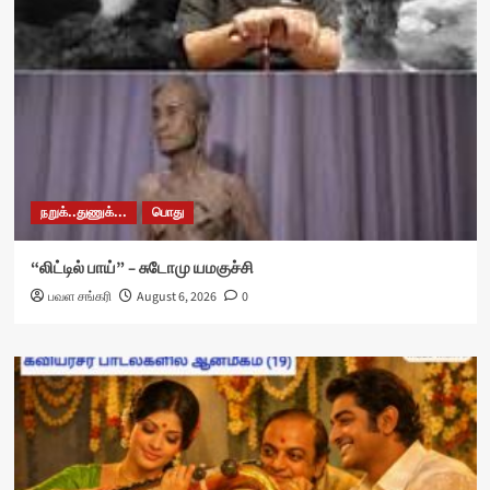
நறுக்..துணுக்...
பொது
“லிட்டில் பாய்” – சுடோமு யமகுச்சி
பவள சங்கரி
August 6, 2026
0