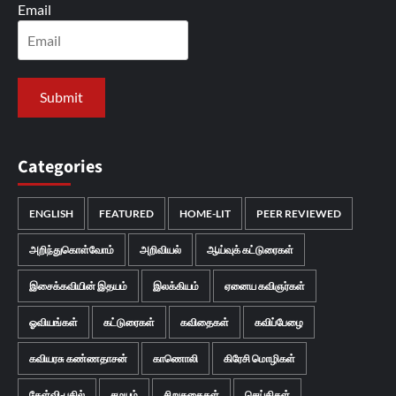
Email
Categories
ENGLISH
FEATURED
HOME-LIT
PEER REVIEWED
அறிந்துகொள்வோம்
அறிவியல்
ஆய்வுக் கட்டுரைகள்
இசைக்கவியின் இதயம்
இலக்கியம்
ஏனைய கவிஞர்கள்
ஓவியங்கள்
கட்டுரைகள்
கவிதைகள்
கவிப்பேழை
கவியரசு கண்ணதாசன்
காணொலி
கிரேசி மொழிகள்
கேள்வி-பதில்
சமயம்
சிறுகதைகள்
செய்திகள்