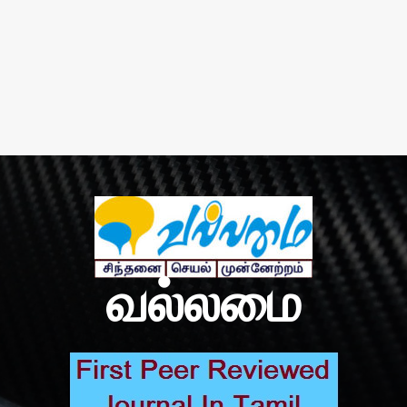
வல்லமை