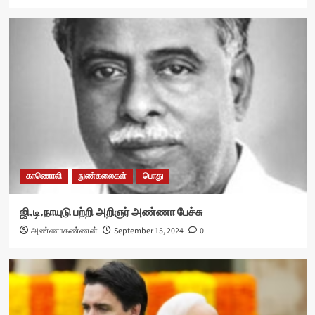
காணொலி
நுண்கலைகள்
பொது
ஜி.டி.நாயுடு பற்றி அறிஞர் அண்ணா பேச்சு
அண்ணாகண்ணன்
September 15, 2024
0