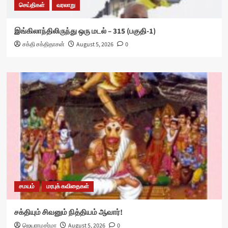
செய்திகள்
வரலாறு
இங்கிலாந்திலிருந்து ஒரு மடல் – 315 (பகுதி-1)
சக்தி சக்திதாசன்
August 5, 2026
0
சமயம்
மரபுக் கவிதைகள்
சக்தியும் சிவனும் நித்தியம் ஆவார்!
ஜெயராமசர்மா
August 5, 2026
0