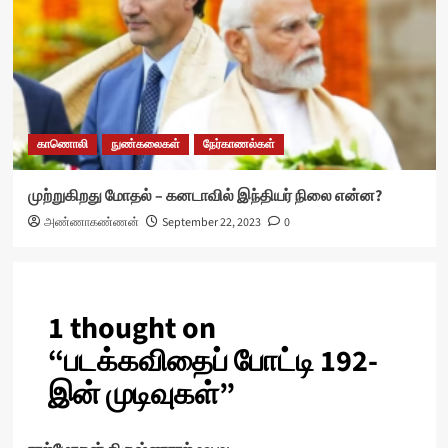
காணொலி
நுண்கலைகள்
நேர்காணல்கள்
முற்றுகிறது மோதல் – கனடாவில் இந்தியர் நிலை என்ன?
அண்ணாகண்ணன்
September 22, 2023
0
1 thought on
“
படக்கவிதைப் போட்டி 192-
இன் முடிவுகள்
”