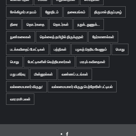
சேக்கிழார் பா நயம்
ஜோதிடம்
தலையங்கம்
திருமால் திருப்புகழ்
திரை
தொடர்கதை
தொடர்கள்
நறுக்..துணுக்...
நுண்கலைகள்
நெல்லைத் தமிழில் திருக்குறள்
நேர்காணல்கள்
படக்கவிதைப் போட்டிகள்
பத்திகள்
பழகத் தெரிய வேணும்
பொது
பொது
போட்டிகளின் வெற்றியாளர்கள்
மரபுக் கவிதைகள்
மறு பகிர்வு
மின்னூல்கள்
வண்ணப் படங்கள்
வல்லமையாளர் விருது!
வல்லமையாளர் விருது பெற்றோரின் பட்டியல்
வார ராசி பலன்
Facebook