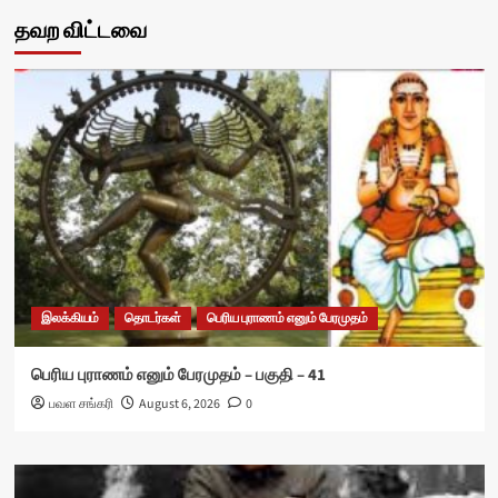
தவற விட்டவை
இலக்கியம்
தொடர்கள்
பெரிய புராணம் எனும் பேரமுதம்
பெரிய புராணம் எனும் பேரமுதம் – பகுதி – 41
பவள சங்கரி
August 6, 2026
0