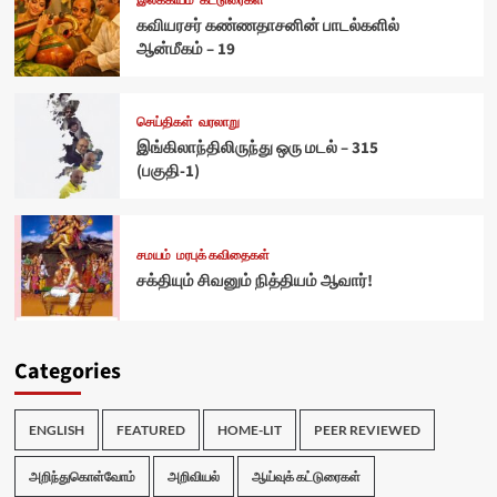
இலக்கியம்
கட்டுரைகள்
கவியரசர் கண்ணதாசனின் பாடல்களில்
ஆன்மீகம் – 19
செய்திகள்
வரலாறு
இங்கிலாந்திலிருந்து ஒரு மடல் – 315
(பகுதி-1)
சமயம்
மரபுக் கவிதைகள்
சக்தியும் சிவனும் நித்தியம் ஆவார்!
Categories
ENGLISH
FEATURED
HOME-LIT
PEER REVIEWED
அறிந்துகொள்வோம்
அறிவியல்
ஆய்வுக் கட்டுரைகள்