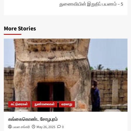
துணைவியின் இறுதிப் பயணம் – 5
More Stories
கட்டுரைகள்
நுண்கலைகள்
வரலாறு
கங்கைகொண்ட சோழபுரம்
பவள சங்கரி
May 26, 2025
0