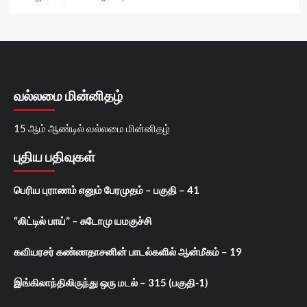
வல்லமை மின்னிதழ்
15 ஆம் ஆண்டில் வல்லமை மின்னிதழ்
புதிய பதிவுகள்
பெரிய புராணம் எனும் பேரமுதம் – பகுதி – 41
“லிட்டில் பாய்” – சுடோமு யமகுச்சி
கவியரசர் கண்ணதாசனின் பாடல்களில் ஆன்மீகம் – 19
இங்கிலாந்திலிருந்து ஒரு மடல் – 315 (பகுதி-1)