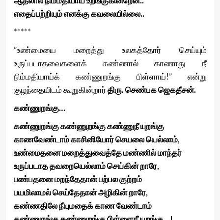
ஆதலால் நிம்மதியாய் உறங்குகின்றேன்..
எதைப்பற்றியும் எனக்கு கவலையில்லை..
*****
”உண்மையை மறைத்து உலகத்தோர் செய்யும்
உருப்படாதவைகளைக் கண்ணால் காணாது நீ
நிம்மதியாய்க் கண்ணுறங்கு பிள்ளாய்!” என்று
குழந்தையிடம் கூறுகின்றார்
திரு. செண்பக ஜெகதீசன்.
கண்ணுறங்கு…
கண்ணுறங்கு கண்ணுறங்கு கண்ணுநீ யுறங்கு
காணவேண்டாம் காசினியோர் செயலை யெல்லாம்,
உண்மைதனை மறைத்துவைத்தே மண்ணில் மாந்தர்
உருப்படாத தவறையெல்லாம் செய்கின் றாரே,
பண்பதனை மறந்தேதான் பற்பல குற்றம்
பயமிலாமல் செய்தேதான் அழிகின் றாரே,
கண்ணதிலே நீயுமதைக் காண வேண்டாம்
கண்ணுறங்கு கண்ணுறங்கு பிள்ளைநீ யுறங்கு…!