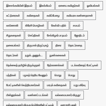
இசைக்கவியின் இதயம்
இலக்கியம்
ஏனைய கவிஞர்கள்
ஓவியங்கள்
கட்டுரைகள்
கவிதைகள்
கவிப்பேழை
கவியரசு கண்ணதாசன்
காணொலி
கிரேசி மொழிகள்
கேள்வி-பதில்
சமயம்
சிறுகதைகள்
செய்திகள்
சேக்கிழார் பா நயம்
ஜோதிடம்
தலையங்கம்
திருமால் திருப்புகழ்
திரை
தொடர்கதை
தொடர்கள்
நறுக்..துணுக்...
நுண்கலைகள்
நெல்லைத் தமிழில் திருக்குறள்
நேர்காணல்கள்
படக்கவிதைப் போட்டிகள்
பத்திகள்
பழகத் தெரிய வேணும்
பொது
பொது
போட்டிகளின் வெற்றியாளர்கள்
மரபுக் கவிதைகள்
மறு பகிர்வு
மின்னூல்கள்
வண்ணப் படங்கள்
வல்லமையாளர் விருது!
வல்லமையாளர் விருது பெற்றோரின் பட்டியல்
வார ராசி பலன்