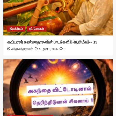
இலக்கியம்
கட்டுரைகள்
கவியரசர் கண்ணதாசனின் பாடல்களில் ஆன்மீகம் – 19
சக்தி சக்திதாசன்
August 5, 2026
0