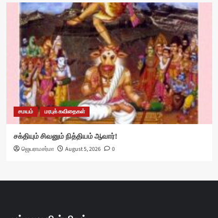
சமயம்
மரபுக் கவிதைகள்
சக்தியும் சிவனும் நித்தியம் ஆவார்!
ஜெயராமசர்மா
August 5, 2026
0