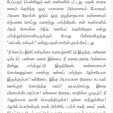
பேப்பரும் பென்சிலும் என் கண்ணில் பட்டது. மதன் சாரை
உலகம் தெரிந்த ஒரு பாசமான அம்மாவைப் போலவும்
அவரை நோக்கி ஓடும் ஒரு குழந்தையாக என்னையும்
கற்பனை செய்து வரைந்து பார்த்தேன். என் கண்களில்
அவர் சொன்ன அந்த ‘உணர்வு’ தெரிகிறதா என்று
பார்த்துக்கொண்டிருக்கும் போது பின்னாலிருந்து
“ஃபென்டாஸ்டிக்!” என்று மதன் சாரின் குரல் கேட்டது.
“நீ ரொம்ப இன்ட்ரஸ்டிங்கா வரைஞ்சுகிட்டு இருந்த.. உன்னை
டிஸ்டர்ப் பண்ண மனசு இல்லாம நீ வரையறதை பின்னால
நின்னு பார்த்துட்டு இருந்தேன். உண்மையைச்
சொல்லனும்னா எனக்கு உன்னப் பார்த்தா ஆச்சரியமா
இருக்கும்மா! உன்னோட இந்த அபாரமான திறமை கடவுள்
உனக்குக் கொடுத்த வரம்! தயவுசெய்து இதை
வீணாக்கிடாதம்மா! உன்னால நிறைய சாதிக்க முடியும்! நீ
அதுக்காக தான் பொறந்திருக்க! நல்லா கத்துக்கோ!
ஆயில் பெயிண்டிங், கலர் மிக்சிங், டார்க் கலர், லைட் கலர்,