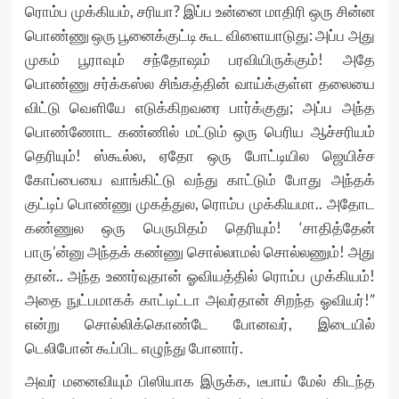
ரொம்ப முக்கியம், சரியா? இப்ப உன்னை மாதிரி ஒரு சின்ன
பொண்ணு ஒரு பூனைக்குட்டி கூட விளையாடுது: அப்ப அது
முகம் பூராவும் சந்தோஷம் பரவியிருக்கும்! அதே
பொண்ணு சர்க்கஸ்ல சிங்கத்தின் வாய்க்குள்ள தலையை
விட்டு வெளியே எடுக்கிறவரை பார்க்குது; அப்ப அந்த
பொண்ணோட கண்ணில் மட்டும் ஒரு பெரிய ஆச்சரியம்
தெரியும்! ஸ்கூல்ல, ஏதோ ஒரு போட்டியில ஜெயிச்ச
கோப்பையை வாங்கிட்டு வந்து காட்டும் போது அந்தக்
குட்டிப் பொண்ணு முகத்துல, ரொம்ப முக்கியமா.. அதோட
கண்ணுல ஒரு பெருமிதம் தெரியும்! ‘சாதித்தேன்
பாரு’ன்னு அந்தக் கண்ணு சொல்லாமல் சொல்லணும்! அது
தான்.. அந்த உணர்வுதான் ஓவியத்தில் ரொம்ப முக்கியம்!
அதை நுட்பமாகக் காட்டிட்டா அவர்தான் சிறந்த ஓவியர்!”
என்று சொல்லிக்கொண்டே போனவர், இடையில்
டெலிபோன் கூப்பிட எழுந்து போனார்.
அவர் மனைவியும் பிஸியாக இருக்க, டீபாய் மேல் கிடந்த