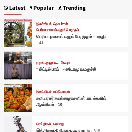
Latest
Popular
Trending
இலக்கியம்
தொடர்கள்
பெரிய புராணம் எனும் பேரமுதம்
பெரிய புராணம் எனும் பேரமுதம் – பகுதி
– 41
நறுக்..துணுக்...
பொது
“லிட்டில் பாய்” – சுடோமு யமகுச்சி
இலக்கியம்
கட்டுரைகள்
கவியரசர் கண்ணதாசனின் பாடல்களில்
ஆன்மீகம் – 19
செய்திகள்
வரலாறு
இங்கிலாந்திலிருந்து ஒரு மடல் – 315