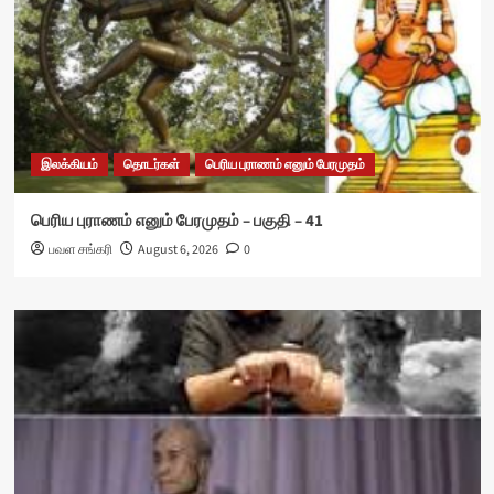
இலக்கியம்
தொடர்கள்
பெரிய புராணம் எனும் பேரமுதம்
பெரிய புராணம் எனும் பேரமுதம் – பகுதி – 41
பவள சங்கரி
August 6, 2026
0