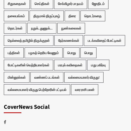
சிறுகதைகள்
செய்திகள்
சேக்கிழார் பா நயம்
ஜோதிடம்
தலையங்கம்
திருமால் திருப்புகழ்
திரை
தொடர்கதை
தொடர்கள்
நறுக்..துணுக்...
நுண்கலைகள்
நெல்லைத் தமிழில் திருக்குறள்
நேர்காணல்கள்
படக்கவிதைப் போட்டிகள்
பத்திகள்
பழகத் தெரிய வேணும்
பொது
பொது
போட்டிகளின் வெற்றியாளர்கள்
மரபுக் கவிதைகள்
மறு பகிர்வு
மின்னூல்கள்
வண்ணப் படங்கள்
வல்லமையாளர் விருது!
வல்லமையாளர் விருது பெற்றோரின் பட்டியல்
வார ராசி பலன்
CoverNews Social
Facebook