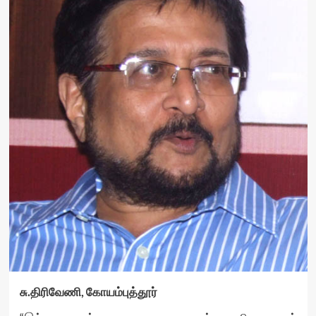
சு.திரிவேணி, கோயம்புத்தூர்