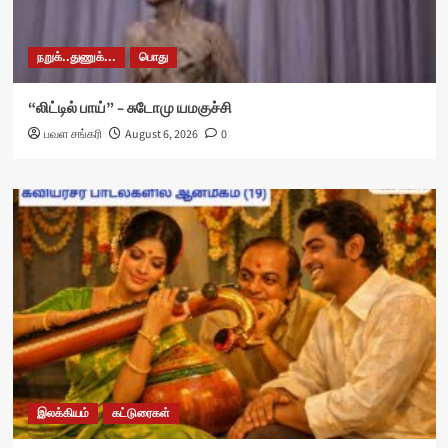
நறுக்..துணுக்...
பொது
“லிட்டில் பாய்” – சுடோமு யமகுச்சி
பவள சங்கரி
August 6, 2026
0
இலக்கியம்
கட்டுரைகள்