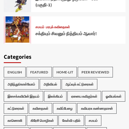
(பகுதி-1)
சமயம்
மரபுக் கவிதைகள்
சக்தியும் சிவனும் நித்தியம் ஆவார்!
Categories
ENGLISH
FEATURED
HOME-LIT
PEER REVIEWED
அறிந்துகொள்வோம்
அறிவியல்
ஆய்வுக் கட்டுரைகள்
இசைக்கவியின் இதயம்
இலக்கியம்
ஏனைய கவிஞர்கள்
ஓவியங்கள்
கட்டுரைகள்
கவிதைகள்
கவிப்பேழை
கவியரசு கண்ணதாசன்
காணொலி
கிரேசி மொழிகள்
கேள்வி-பதில்
சமயம்