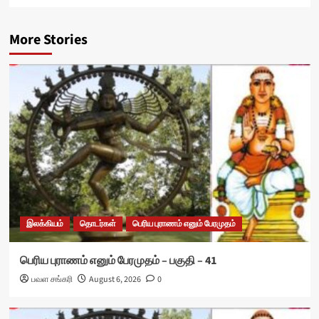
More Stories
இலக்கியம்
தொடர்கள்
பெரிய புராணம் எனும் பேரமுதம்
பெரிய புராணம் எனும் பேரமுதம் – பகுதி – 41
பவள சங்கரி
August 6, 2026
0