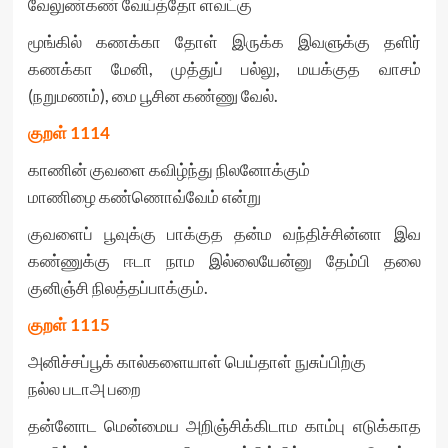
வேலுண்கண் வேய்த்தோ ளவட்கு
மூங்கில் கணக்கா தோள் இருக்க இவளுக்கு தளிர்
கணக்கா மேனி, முத்துப் பல்லு, மயக்குத வாசம்
(நறுமணம்), மை பூசின கண்ணு வேல்.
குறள்
1114
காணின் குவளை கவிழ்ந்து நிலனோக்கும்
மாணிழை கண்ணொவ்வேம் என்று
குவளைப் பூவுக்கு பாக்குத தன்ம வந்திச்சின்னா இவ
கண்ணுக்கு ஈடா நாம இல்லையேன்னு தேம்பி தலை
குனிஞ்சி நிலத்தப்பாக்கும்.
குறள்
1115
அனிச்சப்பூக் கால்களையாள் பெய்தாள் நுசுப்பிற்கு
நல்ல படாஅ பறை
தன்னோட மென்மைய அறிஞ்சிக்கிடாம காம்பு எடுக்காத