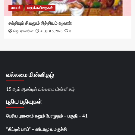
சமயம்
மரபுக் கவிதைகள்
சக்தியும் சிவனும் நித்தியம் ஆவார்!
ஜெயராமசர்மா
August 5, 2026
0
வல்லமை மின்னிதழ்
15 ஆம் ஆண்டில் வல்லமை மின்னிதழ்
புதிய பதிவுகள்
பெரிய புராணம் எனும் பேரமுதம் – பகுதி – 41
“லிட்டில் பாய்” – சுடோமு யமகுச்சி