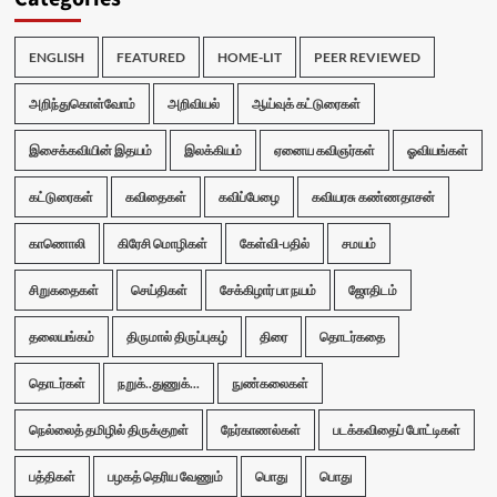
ENGLISH
FEATURED
HOME-LIT
PEER REVIEWED
அறிந்துகொள்வோம்
அறிவியல்
ஆய்வுக் கட்டுரைகள்
இசைக்கவியின் இதயம்
இலக்கியம்
ஏனைய கவிஞர்கள்
ஓவியங்கள்
கட்டுரைகள்
கவிதைகள்
கவிப்பேழை
கவியரசு கண்ணதாசன்
காணொலி
கிரேசி மொழிகள்
கேள்வி-பதில்
சமயம்
சிறுகதைகள்
செய்திகள்
சேக்கிழார் பா நயம்
ஜோதிடம்
தலையங்கம்
திருமால் திருப்புகழ்
திரை
தொடர்கதை
தொடர்கள்
நறுக்..துணுக்...
நுண்கலைகள்
நெல்லைத் தமிழில் திருக்குறள்
நேர்காணல்கள்
படக்கவிதைப் போட்டிகள்
பத்திகள்
பழகத் தெரிய வேணும்
பொது
பொது