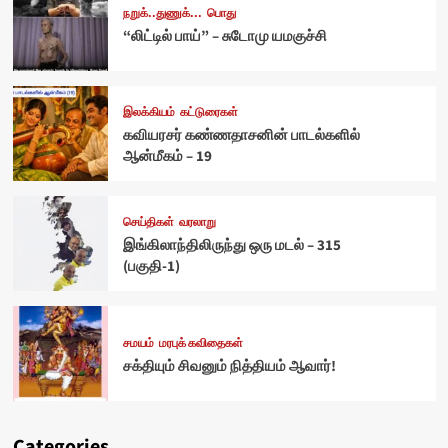
நறுக்..துணுக்...
பொது
“லிட்டில் பாய்” – சுடோமு யமகுச்சி
இலக்கியம்
கட்டுரைகள்
கவியரசர் கண்ணதாசனின் பாடல்களில்
ஆன்மீகம் – 19
செய்திகள்
வரலாறு
இங்கிலாந்திலிருந்து ஒரு மடல் – 315
(பகுதி-1)
சமயம்
மரபுக் கவிதைகள்
சக்தியும் சிவனும் நித்தியம் ஆவார்!
Categories