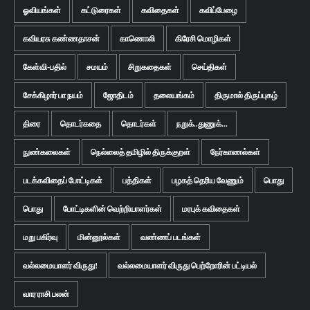
ஓவியங்கள்
கட்டுரைகள்
கவிதைகள்
கவிப்பேழை
கவியரசு கண்ணதாசன்
காணொலி
கிரேசி மொழிகள்
கேள்வி-பதில்
சமயம்
சிறுகதைகள்
செய்திகள்
சேக்கிழார் பா நயம்
ஜோதிடம்
தலையங்கம்
திருமால் திருப்புகழ்
திரை
தொடர்கதை
தொடர்கள்
நறுக்..துணுக்...
நுண்கலைகள்
நெல்லைத் தமிழில் திருக்குறள்
நேர்காணல்கள்
படக்கவிதைப் போட்டிகள்
பத்திகள்
பழகத் தெரிய வேணும்
பொது
பொது
போட்டிகளின் வெற்றியாளர்கள்
மரபுக் கவிதைகள்
மறு பகிர்வு
மின்னூல்கள்
வண்ணப் படங்கள்
வல்லமையாளர் விருது!
வல்லமையாளர் விருது பெற்றோரின் பட்டியல்
வார ராசி பலன்