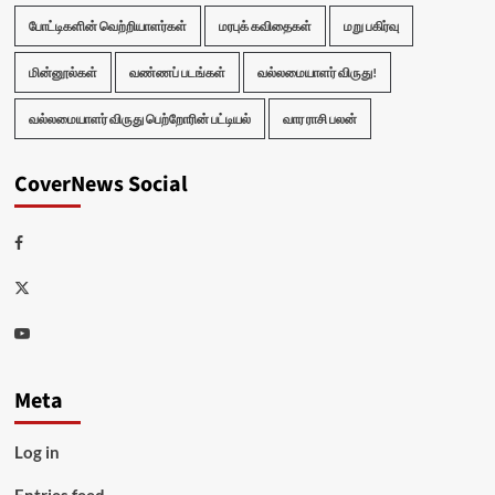
போட்டிகளின் வெற்றியாளர்கள்
மரபுக் கவிதைகள்
மறு பகிர்வு
மின்னூல்கள்
வண்ணப் படங்கள்
வல்லமையாளர் விருது!
வல்லமையாளர் விருது பெற்றோரின் பட்டியல்
வார ராசி பலன்
CoverNews Social
Facebook
Twitter
Youtube
Meta
Log in