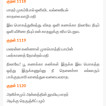
குறள்
1118
மாதர் முகம்போல் ஒளிவிட வல்லையேல்
காதலை வாழி மதி
இவ மொகத்துலேந்து வீசுத ஒளி கணக்கா நிலாவே நீயும்
ஒளி வீசினா நீயும் என் காதலுக்கு உரிம பெறுவ.
குறள்
1119
மலரன்ன கண்ணாள் முகமொத்தி யாயின்
பலர்காணத் தோன்றல் மதி
நிலாவே! பூ கணக்கா கண்கள் இருக்க இவ மொகத்த
ஒத்து இருக்கணும்னு நீ நெனைச்சா எல்லாரும்
பாக்குதமாரி வானத்துல வளையவராத.
குறள்
1120
அனிச்சமும் அன்னத்தின் தூவியு மாதர்
அடிக்கு நெருஞ்சிப் பழம்