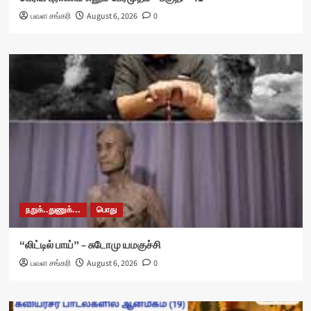
பவள சங்கரி
August 6, 2026
0
நறுக்..துணுக்...
பொது
“லிட்டில் பாய்” – சுடோமு யமகுச்சி
பவள சங்கரி
August 6, 2026
0