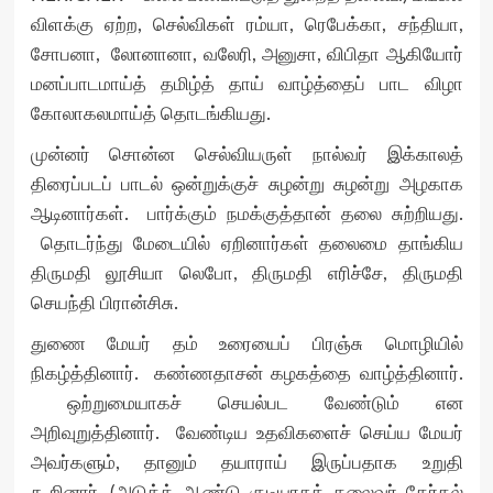
விளக்கு ஏற்ற, செல்விகள் ரம்யா, ரெபேக்கா, சந்தியா,
சோபனா, லோனானா, வலேரி, அனுசா, விபிதா ஆகியோர்
மனப்பாடமாய்த் தமிழ்த் தாய் வாழ்த்தைப் பாட விழா
கோலாகலமாய்த் தொடங்கியது.
முன்னர் சொன்ன செல்வியருள் நால்வர் இக்காலத்
திரைப்படப் பாடல் ஒன்றுக்குச் சுழன்று சுழன்று அழகாக
ஆடினார்கள். பார்க்கும் நமக்குத்தான் தலை சுற்றியது.
தொடர்ந்து மேடையில் ஏறினார்கள் தலைமை தாங்கிய
திருமதி லூசியா லெபோ, திருமதி எரிச்சே, திருமதி
செயந்தி பிரான்சிசு.
துணை மேயர் தம் உரையைப் பிரஞ்சு மொழியில்
நிகழ்த்தினார். கண்ணதாசன் கழகத்தை வாழ்த்தினார்.
ஒற்றுமையாகச் செயல்பட வேண்டும் என
அறிவுறுத்தினார். வேண்டிய உதவிகளைச் செய்ய மேயர்
அவர்களும், தானும் தயாராய் இருப்பதாக உறுதி
கூறினார். (அடுத்த் ஆண்டு குடியரசுத் தலைவர் தேர்தல்