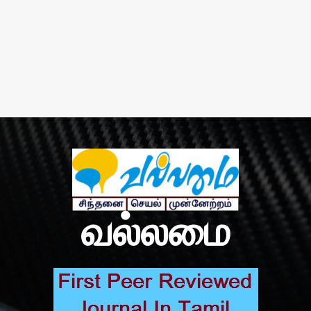
வல்லமை