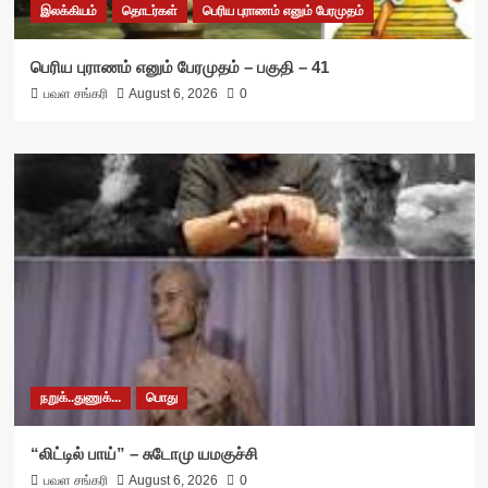
இலக்கியம்
தொடர்கள்
பெரிய புராணம் எனும் பேரமுதம்
பெரிய புராணம் எனும் பேரமுதம் – பகுதி – 41
பவள சங்கரி
August 6, 2026
0
நறுக்..துணுக்...
பொது
“லிட்டில் பாய்” – சுடோமு யமகுச்சி
பவள சங்கரி
August 6, 2026
0