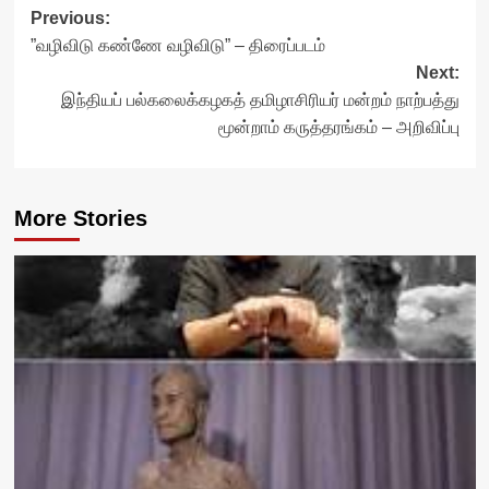
Post
Previous:
”வழிவிடு கண்ணே வழிவிடு” – திரைப்படம்
navigation
Next:
இந்தியப் பல்கலைக்கழகத் தமிழாசிரியர் மன்றம் நாற்பத்து
மூன்றாம் கருத்தரங்கம் – அறிவிப்பு
More Stories