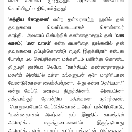
எனச் சொல்லி முடித்ததும் அரங்கின் கையொலி
வெளியிலும் எதிரொலித்தது!
‘சத்திய சோதனை’
என்ற தன்வரலாற்று நூலில் தன்
தவறுகளை வெளிப்படையாகச் சொன்னவர்
காந்தி. அவரைப் பின்பற்றிக் கண்ணதாசனும் தன்
‘வன
வாசம்’, ‘மன வாசம்’
என்ற சுயசரிதை நூல்களில் தன்
தவறுகளை ஒப்புக்கொண்டு எழுதி இருக்கிறார் என்பது
போன்ற பல செய்திகளை மக்களிடம் பகிர்ந்து கொண்ட
திருமதி லூசியா லெபோ, “காந்தியும் கண்ணதாசனும்
மகளிர் அணியில் உள்ள உங்களுடன் ஒரே மாதிரியான
வேண்டுகோளை வைக்கின்றனர். அது என்ன தெரியுமா?”
என்று கேட்டு உரையை நிறுத்தினார். அவையினர்
தத்தமக்குத் தோன்றிய பதில்களை உதிர்த்தனர்.
பொறுமையோடு கேட்டுக்கொண்ட அவர் புன்சிரிப்போடு,
“கண்ணதாசன் அவர்கள் தம் இறுதிக் காலத்தில்
அமெரிக்க மருத்துவமனையில் இருந்தபோது
அமெரிக்காவில் வாழும் தமிழ் மக்களின் பிள்ளைகள்