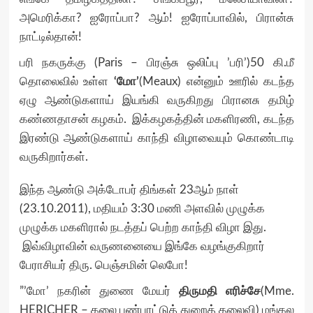
அமெரிக்கா? ஐரோப்பா? ஆம்! ஐரோப்பாவில், பிரான்சு
நாட்டில்தான்!
பரி நகருக்கு (Paris – பிரஞ்சு ஒலிப்பு ’பரி’)50 கி.மீ
தொலைவில் உள்ள
‘மோ’
(Meaux) என்னும் ஊரில் கடந்த
ஏழு ஆண்டுகளாய் இயங்கி வருகிறது பிரானசு தமிழ்
கண்ணதாசன் கழகம். இக்கழகத்தின் மகளிரணி, கடந்த
இரண்டு ஆண்டுகளாய் காந்தி விழாவையும் கொண்டாடி
வருகிறார்கள்.
இந்த ஆண்டு அக்டோபர் திங்கள் 23ஆம் நாள்
(23.10.2011), மதியம் 3:30 மணி அளவில் முழுக்க
முழுக்க மகளிரால் நடத்தப் பெற்ற காந்தி விழா இது.
இவ்விழாவின் வருணனையை இங்கே வழங்குகிறார்
பேராசியர் திரு. பெஞ்சமின் லெபோ!
”’மோ’ நகரின் துணை மேயர்
திருமதி எரிச்சே
(Mme.
HERICHER – கலை பண்பாட்டுத் துறைத் தலைவி) மங்கல