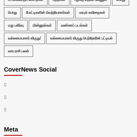
பொது
போட்டிகளின் வெற்றியாளர்கள்
மரபுக் கவிதைகள்
மறு பகிர்வு
மின்னூல்கள்
வண்ணப் படங்கள்
வல்லமையாளர் விருது!
வல்லமையாளர் விருது பெற்றோரின் பட்டியல்
வார ராசி பலன்
CoverNews Social
Facebook
Twitter
Youtube
Meta