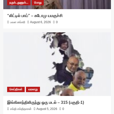
நறுக்..துணுக்...
பொது
“லிட்டில் பாய்” – சுடோமு யமகுச்சி
பவள சங்கரி
August 6, 2026
0
செய்திகள்
வரலாறு
இங்கிலாந்திலிருந்து ஒரு மடல் – 315 (பகுதி-1)
சக்தி சக்திதாசன்
August 5, 2026
0