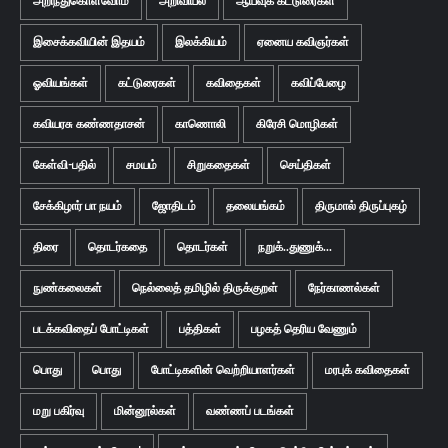
அறிந்துகொள்வோம்
அறிவியல்
ஆய்வுக் கட்டுரைகள்
இசைக்கவியின் இதயம்
இலக்கியம்
ஏனைய கவிஞர்கள்
ஓவியங்கள்
கட்டுரைகள்
கவிதைகள்
கவிப்பேழை
கவியரசு கண்ணதாசன்
காணொலி
கிரேசி மொழிகள்
கேள்வி-பதில்
சமயம்
சிறுகதைகள்
செய்திகள்
சேக்கிழார் பா நயம்
ஜோதிடம்
தலையங்கம்
திருமால் திருப்புகழ்
திரை
தொடர்கதை
தொடர்கள்
நறுக்..துணுக்...
நுண்கலைகள்
நெல்லைத் தமிழில் திருக்குறள்
நேர்காணல்கள்
படக்கவிதைப் போட்டிகள்
பத்திகள்
பழகத் தெரிய வேணும்
பொது
பொது
போட்டிகளின் வெற்றியாளர்கள்
மரபுக் கவிதைகள்
மறு பகிர்வு
மின்னூல்கள்
வண்ணப் படங்கள்