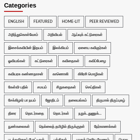
Categories
ENGLISH
FEATURED
HOME-LIT
PEER REVIEWED
அறிந்துகொள்வோம்
அறிவியல்
ஆய்வுக் கட்டுரைகள்
இசைக்கவியின் இதயம்
இலக்கியம்
ஏனைய கவிஞர்கள்
ஓவியங்கள்
கட்டுரைகள்
கவிதைகள்
கவிப்பேழை
கவியரசு கண்ணதாசன்
காணொலி
கிரேசி மொழிகள்
கேள்வி-பதில்
சமயம்
சிறுகதைகள்
செய்திகள்
சேக்கிழார் பா நயம்
ஜோதிடம்
தலையங்கம்
திருமால் திருப்புகழ்
திரை
தொடர்கதை
தொடர்கள்
நறுக்..துணுக்...
நுண்கலைகள்
நெல்லைத் தமிழில் திருக்குறள்
நேர்காணல்கள்
படக்கவிதைப் போட்டிகள்
பத்திகள்
பழகத் தெரிய வேணும்
பொது