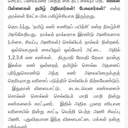
செய்ய, அவையினர் பலத்த கை தட்டலையும் மீறி,
‘எங்கள்
பிள்ளைகள் தமிழ் அறிவார்கள்! பேசுவார்கள்!’
என்ற
குரல்கள் கேட்க மிக மகிழ்ச்சியாக இருந்தது.
தொடர்ந்து, ‘தமிழ் எண் கணிதப் பயிற்சி’ என்ற நிகழ்ச்சி
அரங்கேறியது. நால்வர் நால்வராக இரண்டு அணிகளாக
(பச்சை, சிவப்பு அணிகள்) செல்வியர் நால்வர் நின்றனர்.
ஒவ்வொருவர் கையிலும் ஒவ்வோர் அட்டை. அதில்
1,2,3,4 என எண்கள். திருமதி ரேவதி தேவா நான்கு
இலக்க எண் ஒன்றைத் தமிழில் சொல்ல அதனைப்
புரிந்துகொண்டு அந்த எண் அவையினருக்குத்
தெரியுமாறு வரிசைப் படுத்திச் செல்வியர் நிற்கவேண்டும்.
இதுதான் விளையாட்டு. கடகடவென எண்களைச்
சொல்லச் சொல்லச் செல்வியர் மாறி மாறி நின்று
எண்களைக் காட்டினர். இதில் அதிக முறை சரியான
வரிசையில் நின்று காட்டி வெற்றி பெற்ற அணி சிவப்பு
அணி. புதுவிதமான இந்த விளையாட்டை மக்கள் நன்கு
ரசித்தனர்.