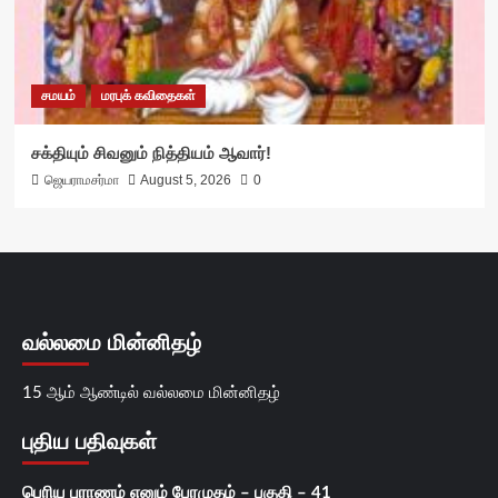
சமயம்
மரபுக் கவிதைகள்
சக்தியும் சிவனும் நித்தியம் ஆவார்!
ஜெயராமசர்மா
August 5, 2026
0
வல்லமை மின்னிதழ்
15 ஆம் ஆண்டில் வல்லமை மின்னிதழ்
புதிய பதிவுகள்
பெரிய புராணம் எனும் பேரமுதம் – பகுதி – 41