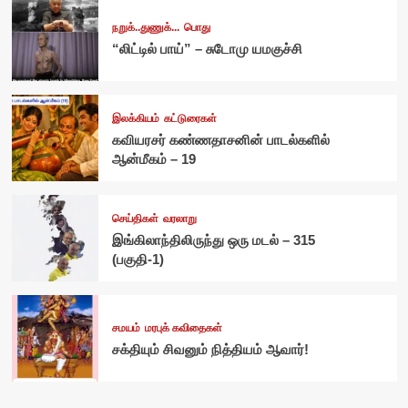
நறுக்..துணுக்...
பொது
“லிட்டில் பாய்” – சுடோமு யமகுச்சி
இலக்கியம்
கட்டுரைகள்
கவியரசர் கண்ணதாசனின் பாடல்களில்
ஆன்மீகம் – 19
செய்திகள்
வரலாறு
இங்கிலாந்திலிருந்து ஒரு மடல் – 315
(பகுதி-1)
சமயம்
மரபுக் கவிதைகள்
சக்தியும் சிவனும் நித்தியம் ஆவார்!