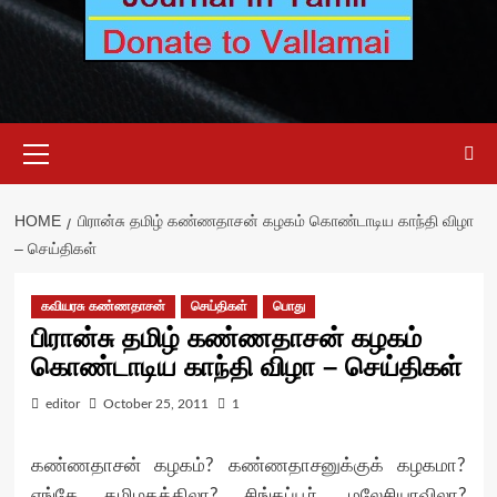
Primary
Menu
HOME
பிரான்சு தமிழ் கண்ணதாசன் கழகம் கொண்டாடிய காந்தி விழா
– செய்திகள்
கவியரசு கண்ணதாசன்
செய்திகள்
பொது
பிரான்சு தமிழ் கண்ணதாசன் கழகம்
கொண்டாடிய காந்தி விழா – செய்திகள்
editor
October 25, 2011
1
கண்ணதாசன் கழகம்? கண்ணதாசனுக்குக் கழகமா?
எங்கே தமிழகத்திலா? சிங்கப்பூர், மலேசியாவிலா?