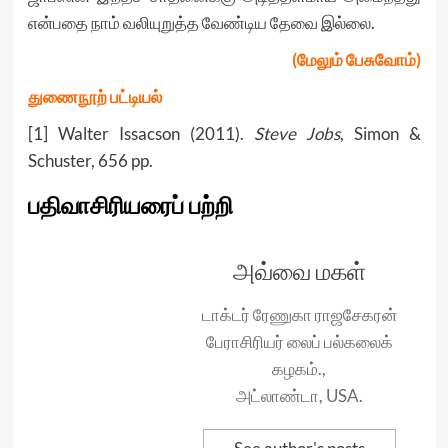
என்பதை நாம் வலியுறுத்த வேண்டிய தேவை இல்லை.
(மேலும் பேசுவோம்)
துணைநூற் பட்டியல்
[1] Walter Issacson (2011).
Steve Jobs
, Simon &
Schuster, 656 pp.
பதிவாசிரியரைப் பற்றி
அவ்வை மகள்
டாக்டர் ரேணுகா ராஜசேகரன்
பேராசிரியர் லைப் பல்கலைக்
கழகம்.,
அட்லாண்டா, USA.