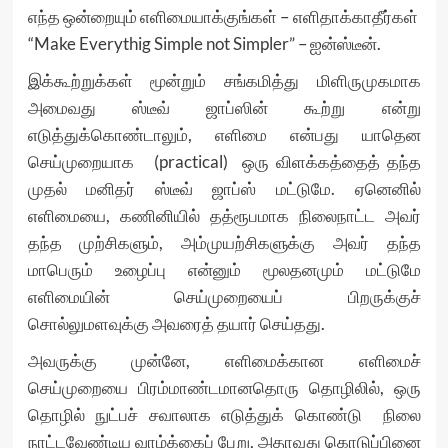
எந்த ஒன்றையும் எளிமையாக்குங்கள் – எளிதாக்காதீர்கள்
“Make Everythig Simple not Simpler” – ஐன்ஸ்டீன்.
இக்கூற்றுக்கள் மூன்றும் சங்கமித்து மிளிருமுகமாக
அமைவது ஸ்டீவ் ஜாப்ஸின் கூற்று என்று
எடுத்துக்கொண்டாலும், எளிமை என்பது யாதென
செய்முறையாக (practical) ஒரு விளக்கத்தைத் தந்த
முதல் மனிதர் ஸ்டீவ் ஜாப்ஸ் மட்டுமே. ஏனெனில்
எளிமையை, கணினியில் தத்ரூபமாக நிலைநாட்ட அவர்
தந்த முற்சிகளும், அம்முயற்சிகளுக்கு அவர் தந்த
மாபெரும் உழைப்பு என்னும் மூலதனமும் மட்டுமே
எளிமையின் செய்முறையைப் பிறருக்குச்
சொல்லுமளவுக்கு அவரைத் தயார் செய்தது.
அவருக்கு முன்னே, எளிமைக்கான எளிமைச்
செய்முறையை பிரம்மாண்டமானதொரு தொழிலில், ஒரு
தொழில் நுட்பச் சவாலாக எடுத்துக் கொண்டு நிலை
நாட்டவேண்டிய வாழ்க்கைப் பேறு, அதாவது கொடுப்பினை