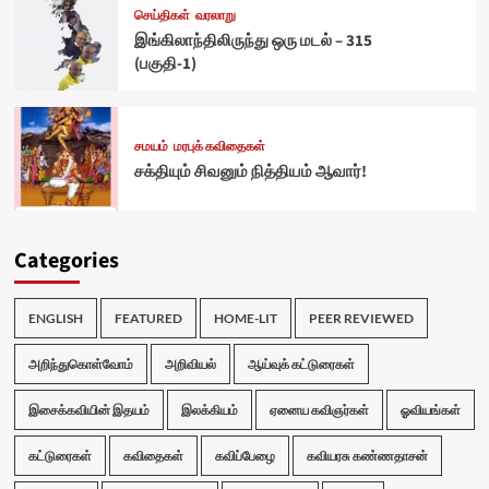
செய்திகள்
வரலாறு
இங்கிலாந்திலிருந்து ஒரு மடல் – 315
(பகுதி-1)
சமயம்
மரபுக் கவிதைகள்
சக்தியும் சிவனும் நித்தியம் ஆவார்!
Categories
ENGLISH
FEATURED
HOME-LIT
PEER REVIEWED
அறிந்துகொள்வோம்
அறிவியல்
ஆய்வுக் கட்டுரைகள்
இசைக்கவியின் இதயம்
இலக்கியம்
ஏனைய கவிஞர்கள்
ஓவியங்கள்
கட்டுரைகள்
கவிதைகள்
கவிப்பேழை
கவியரசு கண்ணதாசன்