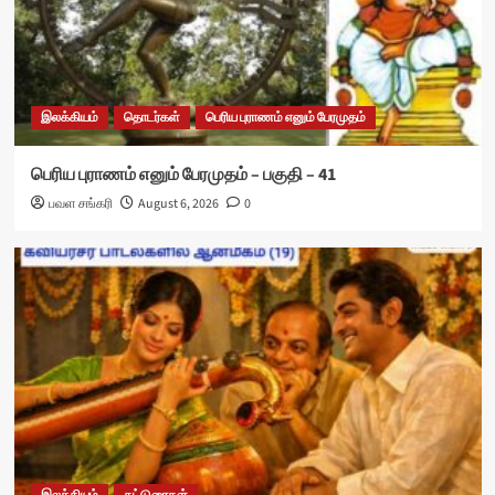
இலக்கியம்
தொடர்கள்
பெரிய புராணம் எனும் பேரமுதம்
பெரிய புராணம் எனும் பேரமுதம் – பகுதி – 41
பவள சங்கரி
August 6, 2026
0