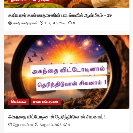
இலக்கியம்
கட்டுரைகள்
கவியரசர் கண்ணதாசனின் பாடல்களில் ஆன்மீகம் – 19
சக்தி சக்திதாசன்
August 5, 2026
0
இலக்கியம்
மரபுக் கவிதைகள்
அகந்தை விட்டோடினால் தெரிந்திடுவான் சிவனாய்!
ஜெயராமசர்மா
August 3, 2026
0