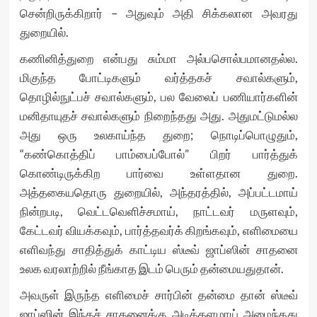
சென்றிருக்கிறார் – அதுவும் அதி சிக்கலான அவரது
துறையில்.
கணினித்துறை என்பது சும்மா அல்பசொல்பமானதல்ல.
மிகுந்த போட்டிகளும் வர்த்தகச் சவால்களும்,
தொழில்நுட்பச் சவால்களும், பல வேலைப் பணியார்களின்
மனிதாயுதச் சவால்களும் நிறைந்தது அது. அதுமட்டுமல்ல
அது ஒரு உலகாய்ந்த துறை; நொடிப்பொழுதும்,
“கண்கொத்திப் பாம்பைப்போல்” பிறர் பார்த்துக்
கொண்டிருக்கிற பார்வை உள்ளதான துறை.
அத்தகையதொரு துறையில், அந்தரத்தில், அப்பட்டமாய்
நின்றபடி, வெட்டவெளிச்சமாய், நாட்டவர் மருளவும்,
கேட்டவர் வியக்கவும், பார்த்தவர்க் கிறங்கவும், எளிமையை
எளிவந்து சாதித்துக் காட்டிய ஸ்டீவ் ஜாப்ஸின் சாதனை
உலக வரலாற்றில் நீங்காத இடம் பெரும் தன்மையதுதான்.
அவருள் இருந்த எளிமைச் சார்பின் தன்மை தான் ஸ்டீவ்
ஜாப்ஸின் இந்தச் சாதனைக்கு அடித்தளமாய் அமைந்தது