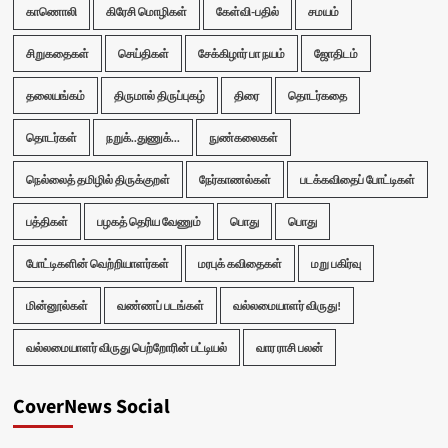
காணொலி
கிரேசி மொழிகள்
கேள்வி-பதில்
சமயம்
சிறுகதைகள்
செய்திகள்
சேக்கிழார் பா நயம்
ஜோதிடம்
தலையங்கம்
திருமால் திருப்புகழ்
திரை
தொடர்கதை
தொடர்கள்
நறுக்..துணுக்...
நுண்கலைகள்
நெல்லைத் தமிழில் திருக்குறள்
நேர்காணல்கள்
படக்கவிதைப் போட்டிகள்
பத்திகள்
பழகத் தெரிய வேணும்
பொது
பொது
போட்டிகளின் வெற்றியாளர்கள்
மரபுக் கவிதைகள்
மறு பகிர்வு
மின்னூல்கள்
வண்ணப் படங்கள்
வல்லமையாளர் விருது!
வல்லமையாளர் விருது பெற்றோரின் பட்டியல்
வார ராசி பலன்
CoverNews Social