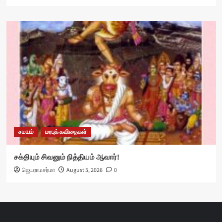
சமயம்
மரபுக் கவிதைகள்
சக்தியும் சிவனும் நித்தியம் ஆவார்!
ஜெயராமசர்மா
August 5, 2026
0