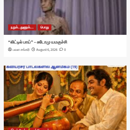
நறுக்..துணுக்...
பொது
“லிட்டில் பாய்” – சுடோமு யமகுச்சி
பவள சங்கரி
August 6, 2026
0