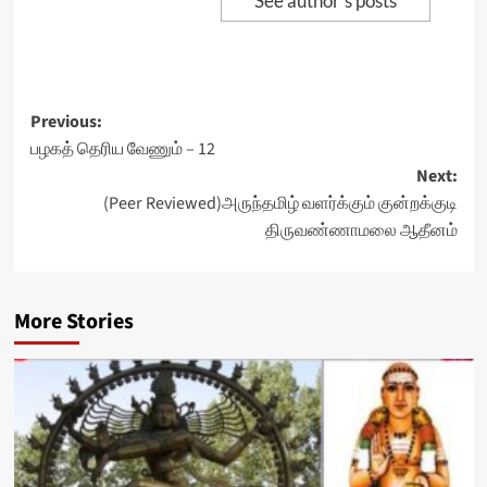
See author's posts
Post
Previous:
பழகத் தெரிய வேணும் – 12
navigation
Next:
(Peer Reviewed)அருந்தமிழ் வளர்க்கும் குன்றக்குடி
திருவண்ணாமலை ஆதீனம்
More Stories