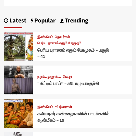
Latest
Popular
Trending
இலக்கியம்
தொடர்கள்
பெரிய புராணம் எனும் பேரமுதம்
பெரிய புராணம் எனும் பேரமுதம் – பகுதி
– 41
நறுக்..துணுக்...
பொது
“லிட்டில் பாய்” – சுடோமு யமகுச்சி
இலக்கியம்
கட்டுரைகள்
கவியரசர் கண்ணதாசனின் பாடல்களில்
ஆன்மீகம் – 19