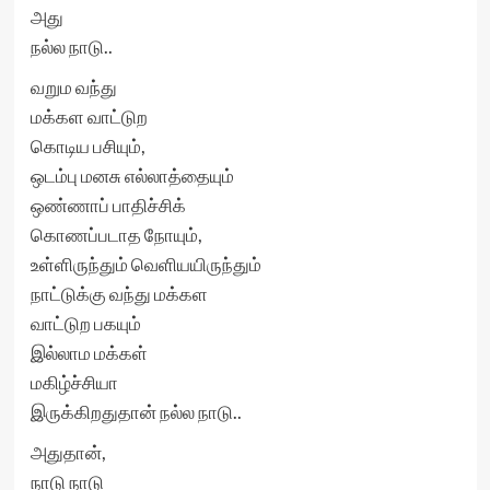
அது
நல்ல நாடு..
வறும வந்து
மக்கள வாட்டுற
கொடிய பசியும்,
ஒடம்பு மனசு எல்லாத்தையும்
ஒண்ணாப் பாதிச்சிக்
கொணப்படாத நோயும்,
உள்ளிருந்தும் வெளியயிருந்தும்
நாட்டுக்கு வந்து மக்கள
வாட்டுற பகயும்
இல்லாம மக்கள்
மகிழ்ச்சியா
இருக்கிறதுதான் நல்ல நாடு..
அதுதான்,
நாடு நாடு