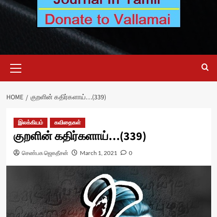
Primary
Menu
HOME
குறளின் கதிர்களாய்…(339)
இலக்கியம்
கவிதைகள்
குறளின் கதிர்களாய்…(339)
செண்பக ஜெகதீசன்
March 1, 2021
0