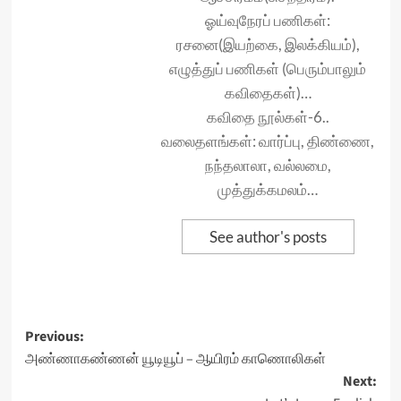
ஓய்வுநேரப் பணிகள்:
ரசனை(இயற்கை, இலக்கியம்),
எழுத்துப் பணிகள் (பெரும்பாலும்
கவிதைகள்)…
கவிதை நூல்கள்-6..
வலைதளங்கள்: வார்ப்பு, திண்ணை,
நந்தலாலா, வல்லமை,
முத்துக்கமலம்…
See author's posts
Post
Previous:
அண்ணாகண்ணன் யூடியூப் – ஆயிரம் காணொலிகள்
navigation
Next: