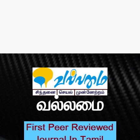
வல்லமை