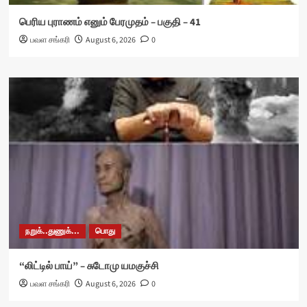
பெரிய புராணம் எனும் பேரமுதம் – பகுதி – 41
பவள சங்கரி
August 6, 2026
0
நறுக்..துணுக்...
பொது
“லிட்டில் பாய்” – சுடோமு யமகுச்சி
பவள சங்கரி
August 6, 2026
0