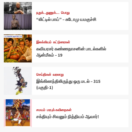
நறுக்..துணுக்...
பொது
“லிட்டில் பாய்” – சுடோமு யமகுச்சி
இலக்கியம்
கட்டுரைகள்
கவியரசர் கண்ணதாசனின் பாடல்களில்
ஆன்மீகம் – 19
செய்திகள்
வரலாறு
இங்கிலாந்திலிருந்து ஒரு மடல் – 315
(பகுதி-1)
சமயம்
மரபுக் கவிதைகள்
சக்தியும் சிவனும் நித்தியம் ஆவார்!