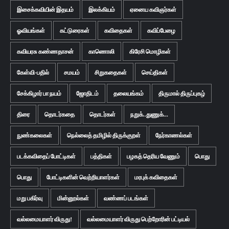
இசைக்கவியின் இதயம்
இலக்கியம்
ஏனைய கவிஞர்கள்
ஓவியங்கள்
கட்டுரைகள்
கவிதைகள்
கவிப்பேழை
கவியரசு கண்ணதாசன்
காணொலி
கிரேசி மொழிகள்
கேள்வி-பதில்
சமயம்
சிறுகதைகள்
செய்திகள்
சேக்கிழார் பா நயம்
ஜோதிடம்
தலையங்கம்
திருமால் திருப்புகழ்
திரை
தொடர்கதை
தொடர்கள்
நறுக்..துணுக்...
நுண்கலைகள்
நெல்லைத் தமிழில் திருக்குறள்
நேர்காணல்கள்
படக்கவிதைப் போட்டிகள்
பத்திகள்
பழகத் தெரிய வேணும்
பொது
பொது
போட்டிகளின் வெற்றியாளர்கள்
மரபுக் கவிதைகள்
மறு பகிர்வு
மின்னூல்கள்
வண்ணப் படங்கள்
வல்லமையாளர் விருது!
வல்லமையாளர் விருது பெற்றோரின் பட்டியல்