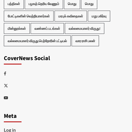
பத்திகள்
பழகத் தெரிய வேணும்
பொது
பொது
போட்டிகளின் வெற்றியாளர்கள்
மரபுக் கவிதைகள்
மறு பகிர்வு
மின்னூல்கள்
வண்ணப் படங்கள்
வல்லமையாளர் விருது!
வல்லமையாளர் விருது பெற்றோரின் பட்டியல்
வார ராசி பலன்
CoverNews Social
Facebook
Twitter
Youtube
Meta
Log in