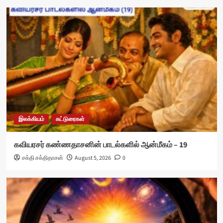
இலக்கியம்
கட்டுரைகள்
கவியரசர் கண்ணதாசனின் பாடல்களில் ஆன்மீகம் – 19
சக்தி சக்திதாசன்
August 5, 2026
0