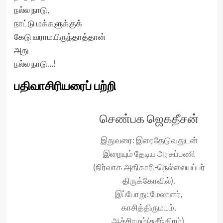
நல்ல நாடு,
நாட்டு மக்களுக்குக்
கேடு வராமயிருந்தாத்தான்
அது
நல்ல நாடு…!
பதிவாசிரியரைப் பற்றி
செண்பக ஜெகதீசன்
இதுவரை: இரைதேடுவதுடன்
இறையும் தேடிய அரசுப்பணி
(நிர்வாக அதிகாரி-நெல்லையப்பர்
திருக்கோவில்).
இப்போது: மேலாளர்,
காசித்திருமடம்,
ஆச்சிரமம்(சுசீந்திரம்).