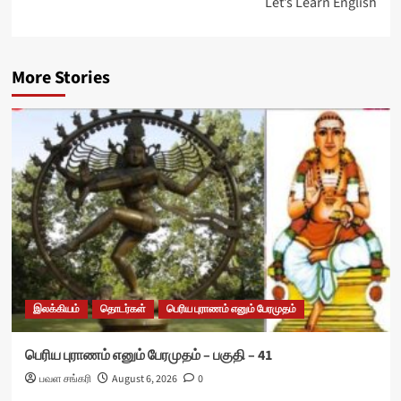
Let’s Learn English
More Stories
இலக்கியம்
தொடர்கள்
பெரிய புராணம் எனும் பேரமுதம்
பெரிய புராணம் எனும் பேரமுதம் – பகுதி – 41
பவள சங்கரி
August 6, 2026
0