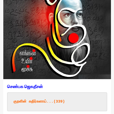
செண்பக
ஜெகதீசன்
குறளின்
 கதிர்களாய்
...(339)