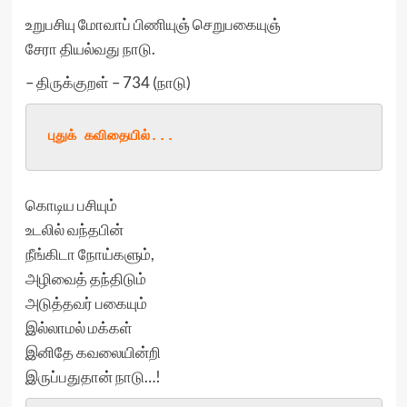
உறுபசியு மோவாப் பிணியுஞ் செறுபகையுஞ்
சேரா தியல்வது நாடு.
– திருக்குறள் – 734 (நாடு)
புதுக்
 கவிதையில்
...
கொடிய பசியும்
உடலில் வந்தபின்
நீங்கிடா நோய்களும்,
அழிவைத் தந்திடும்
அடுத்தவர் பகையும்
இல்லாமல் மக்கள்
இனிதே கவலையின்றி
இருப்பதுதான் நாடு…!