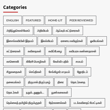
Categories
ENGLISH
FEATURED
HOME-LIT
PEER REVIEWED
அறிந்துகொள்வோம்
அறிவியல்
ஆய்வுக் கட்டுரைகள்
இசைக்கவியின் இதயம்
இலக்கியம்
ஏனைய கவிஞர்கள்
ஓவியங்கள்
கட்டுரைகள்
கவிதைகள்
கவிப்பேழை
கவியரசு கண்ணதாசன்
காணொலி
கிரேசி மொழிகள்
கேள்வி-பதில்
சமயம்
சிறுகதைகள்
செய்திகள்
சேக்கிழார் பா நயம்
ஜோதிடம்
தலையங்கம்
திருமால் திருப்புகழ்
திரை
தொடர்கதை
தொடர்கள்
நறுக்..துணுக்...
நுண்கலைகள்
நெல்லைத் தமிழில் திருக்குறள்
நேர்காணல்கள்
படக்கவிதைப் போட்டிகள்