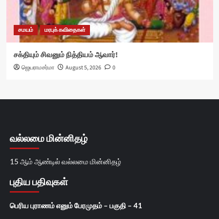
சமயம்
மரபுக் கவிதைகள்
சக்தியும் சிவனும் நித்தியம் ஆவார்!
ஜெயராமசர்மா
August 5, 2026
0
வல்லமை மின்னிதழ்
15 ஆம் ஆண்டில் வல்லமை மின்னிதழ்
புதிய பதிவுகள்
பெரிய புராணம் எனும் பேரமுதம் – பகுதி – 41